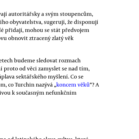
vají autoritářsky a svým stoupencům,
šího obyvatelstva, sugerují, že disponují
é přidají, mohou se stát předvojem
vu obnovit ztracený zlatý věk
h letech budeme sledovat rozmach
í proto od věci zamyslet se nad tím,
áplava sektářského myšlení. Co se
om, co Turchin nazývá „
koncem věků
“? A
ativou k současným nefunkčním