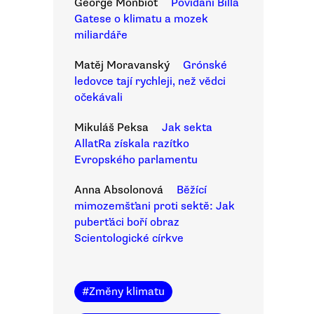
George Monbiot
Povídání Billa
Gatese o klimatu a mozek
miliardáře
Matěj Moravanský
Grónské
ledovce tají rychleji, než vědci
očekávali
Mikuláš Peksa
Jak sekta
AllatRa získala razítko
Evropského parlamentu
Anna Absolonová
Běžící
mimozemšťani proti sektě: Jak
puberťáci boří obraz
Scientologické církve
#
Změny klimatu