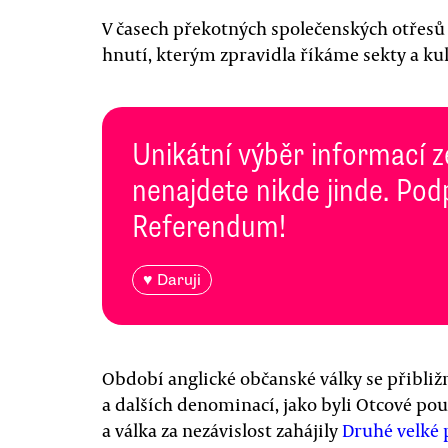
V časech překotných společenských otřesů
hnutí, kterým zpravidla říkáme sekty a kul
Unikátní výběr informací z
nenajdete nikde jinde. Pod
Referendum!
♥ Daruji
Období anglické občanské války se přibli
a dalších denominací, jako byli Otcové po
a válka za nezávislost zahájily
Druhé velké