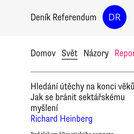
Deník Referendum
DR
Domov
Svět
Názory
Repo
Hledání útěchy na konci věků
Jak se bránit sektářskému
myšlení
Richard Heinberg
Pod tlakem klimatického rozvratu,