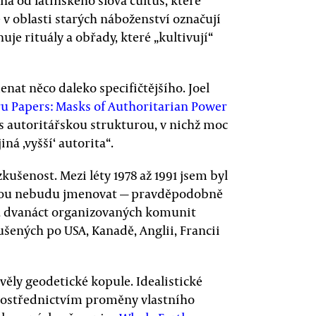
ena od latinského slova cultus, které
v oblasti starých náboženství označují
uje rituály a obřady, které „kultivují“
nat něco daleko specifičtějšího. Joel
u Papers: Masks of Authoritarian Power
y s autoritářskou strukturou, v nichž moc
ná ‚vyšší‘ autorita“.
ušenost. Mezi léty 1978 až 1991 jsem byl
erou nebudu jmenovat — pravděpodobně
ala dvanáct organizovaných komunit
ených po USA, Kanadě, Anglii, Francii
ěly geodetické kopule. Idealistické
prostřednictvím proměny vlastního