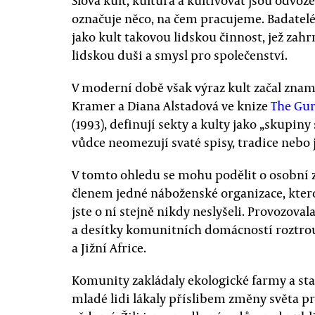
Slova kult, kultura a kultivovat jsou odvoz
označuje něco, na čem pracujeme. Badatelé 
jako kult takovou lidskou činnost, jež zahrn
lidskou duši a smysl pro společenství.
V moderní době však výraz kult začal zname
Kramer a Diana Alstadová ve knize
The Gur
(1993), definují sekty a kulty jako „skupin
vůdce neomezují svaté spisy, tradice nebo ji
V tomto ohledu se mohu podělit o osobní zk
členem jedné náboženské organizace, kt
jste o ní stejně nikdy neslyšeli. Provozov
a desítky komunitních domácností roztrouš
a Jižní Africe.
Komunity zakládaly ekologické farmy a stav
mladé lidi lákaly příslibem změny světa 