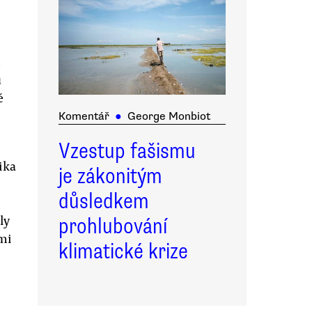
m
u
é
Komentář
●
George Monbiot
Vzestup fašismu
ika
je zákonitým
důsledkem
ly
prohlubování
mi
klimatické krize