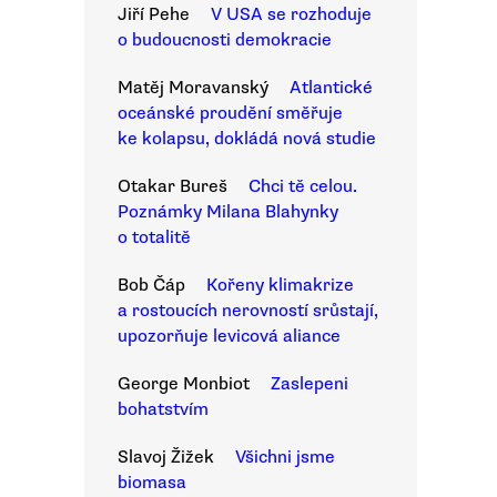
Jiří Pehe
V USA se rozhoduje
o budoucnosti demokracie
Matěj Moravanský
Atlantické
oceánské proudění směřuje
ke kolapsu, dokládá nová studie
Otakar Bureš
Chci tě celou.
Poznámky Milana Blahynky
o totalitě
Bob Čáp
Kořeny klimakrize
a rostoucích nerovností srůstají,
upozorňuje levicová aliance
George Monbiot
Zaslepeni
bohatstvím
Slavoj Žižek
Všichni jsme
biomasa