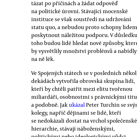
tázat po příčinách a žádat odpověď
na politické úrovni. Stávající mocenské
instituce se však soustředí na udržování
statu quo, a nebudou proto schopny lide
poskytnout náležitou podporu. V důsledk
toho budou lidé hledat nové způsoby, kter
by vysvětlily množství problémů a nabídly
na ně lék.
Ve Spojených státech se v posledních někol
dekádách vytvořila obrovská skupina lidí,
kteří by chtěli patřit mezi elitu tvořenou
miliardáři, osobnostmi s právnickými titu
a podobně. Jak
ukázal
Peter Turchin se svý
kolegy, napříč dějinami se lidé, kteří
se nedokázali dostat na vrchol společenské
hierarchie, stávají náboženskými,
politickými nebo ideologickými vůdci.