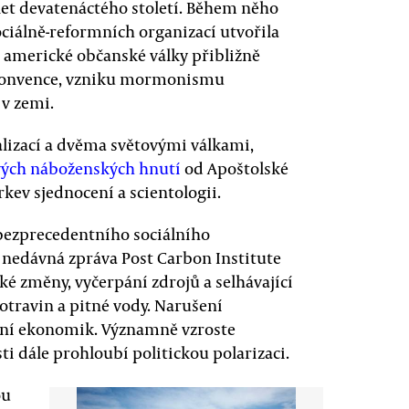
let devatenáctého století. Během něho
ciálně-reformních organizací utvořila
 americké občanské války přibližně
é konvence, vzniku mormonismu
v zemi.
ializací a dvěma světovými válkami,
ých náboženských hnutí
od Apoštolské
rkev sjednocení a scientologii.
 bezprecedentního sociálního
a nedávná zpráva Post Carbon Institute
cké změny, vyčerpání zdrojů a selhávající
travin a pitné vody. Narušení
ení ekonomik. Významně vzroste
i dále prohloubí politickou polarizaci.
ou