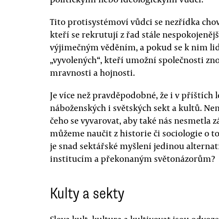
Tito protisystémoví vůdci se nezřídka cho
kteří se rekrutují z řad stále nespokojeněj
výjimečným věděním, a pokud se k nim lid
„vyvolených“, kteří umožní společnosti zno
mravnosti a hojnosti.
Je více než pravděpodobné, že i v příštíc
náboženských i světských sekt a kultů. Nen
čeho se vyvarovat, aby také nás nesmetla z
můžeme naučit z historie či sociologie o t
je snad sektářské myšlení jedinou altern
institucím a překonaným světonázorům?
Kulty a sekty