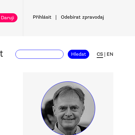
Přihlásit
|
Odebírat
zpravodaj
 Daruji
t
Hledat
CS
|
EN