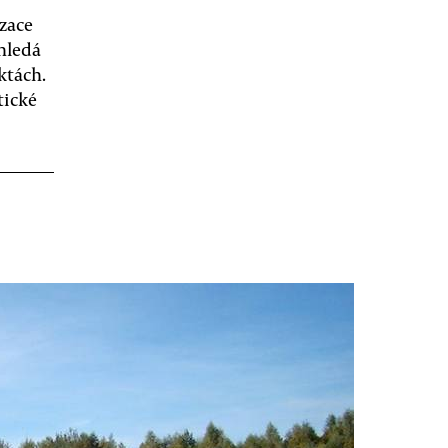
zace
 hledá
ktách.
tické