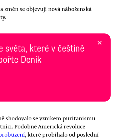
 a změn se objevují nová náboženská
ty.
×
e světa, které v češtině
pořte Deník
žně shodovalo se vznikem puritanismu
utníci. Podobně Americká revoluce
 probuzení
, které probíhalo od poslední