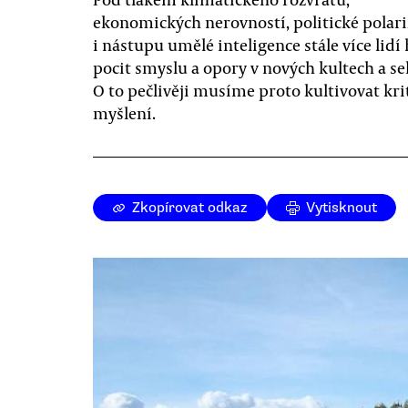
ekonomických nerovností, politické polari
i nástupu umělé inteligence stále více lidí
pocit smyslu a opory v nových kultech a se
O to pečlivěji musíme proto kultivovat kri
myšlení.
Zkopírovat odkaz
Vytisknout