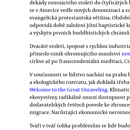
dekády osmnáctého století do čtyřicátých 
se v Americe vedle nových denominací a so
evangelická protestantská většina. Období
odpovídá době založení Jižní baptistick
a výskytu prvních buddhistických chrámů 
Dvacáté století, spojené s rychlou industr
přineslo vznik ohromujícího množství
nov
církve až po Transcendentální meditaci, Cí
V současnosti se lidstvo nachází na prahu
a ekologického rozvratu, jak dokládá třeb
Welcome to the Great Unraveling
. Klimati
ekosystémy radikálně omezí dostupnost po
dodavatelských řetězců povede ke zhrouc
migrace. Narůstající ekonomické nerovnost
Tváří v tvář tolika problémům se lidé bud