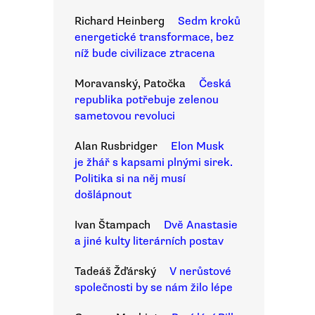
Richard Heinberg
Sedm kroků
energetické transformace, bez
níž bude civilizace ztracena
Moravanský, Patočka
Česká
republika potřebuje zelenou
sametovou revoluci
Alan Rusbridger
Elon Musk
je žhář s kapsami plnými sirek.
Politika si na něj musí
došlápnout
Ivan Štampach
Dvě Anastasie
a jiné kulty literárních postav
Tadeáš Žďárský
V nerůstové
společnosti by se nám žilo lépe