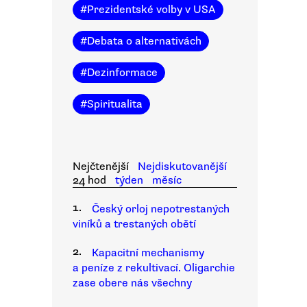
#
Prezidentské volby v USA
#
Debata o alternativách
#
Dezinformace
#
Spiritualita
Nejčtenější
Nejdiskutovanější
24 hod
týden
měsíc
1.
Český orloj nepotrestaných
viníků a trestaných obětí
2.
Kapacitní mechanismy
a peníze z rekultivací. Oligarchie
zase obere nás všechny