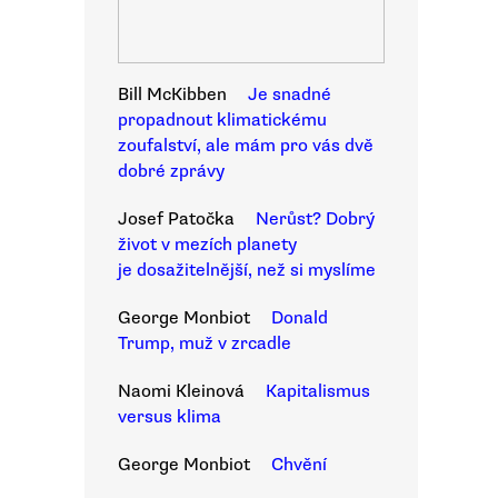
Bill McKibben
Je snadné
propadnout klimatickému
zoufalství, ale mám pro vás dvě
dobré zprávy
Josef Patočka
Nerůst? Dobrý
život v mezích planety
je dosažitelnější, než si myslíme
George Monbiot
Donald
Trump, muž v zrcadle
Naomi Kleinová
Kapitalismus
versus klima
George Monbiot
Chvění