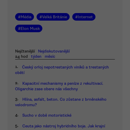
#
Média
#
Velká Británie
#
Internet
#
Elon Musk
Nejčtenější
Nejdiskutovanější
24 hod
týden
měsíc
1.
Český orloj nepotrestaných viníků a trestaných
obětí
2.
Kapacitní mechanismy a peníze z rekultivací.
Oligarchie zase obere nás všechny
3.
Hlína, asfalt, beton. Co zůstane z brněnského
velodromu?
4.
Sucho v době motoristické
5.
Ceuta jako nástroj hybridního boje. Jak krajní