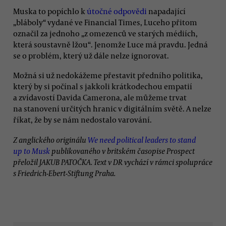
Muska to popíchlo k
útočné odpovědi
napadající
„bláboly“ vydané ve Financial Times, Luceho přitom
označil za jednoho „z omezenců ve starých médiích,
která soustavně lžou“. Jenomže Luce má pravdu. Jedná
se o problém, který už dále nelze ignorovat.
Možná si už nedokážeme přestavit předního politika,
který by si počínal s jakkoli krátkodechou empatií
a zvídavostí Davida Camerona, ale můžeme trvat
na stanovení určitých hranic v digitálním světě. A nelze
říkat, že by se nám nedostalo varování.
Z anglického originálu
We need political leaders to stand
up to Musk
publikovaného v britském časopise Prospect
přeložil JAKUB PATOČKA. Text v DR vychází v rámci spolupráce
s Friedrich-Ebert-Stiftung Praha.