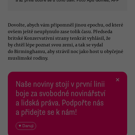
a až příliš dobře se u toho baví. Foto Apu Gomes, AFP
Dovolte, abych vám připomněl jinou epochu, od které
ovšem ještě neuplynulo zase tolik času. Předseda
britské Konzervativní strany tenkrát vyhlásil, že
by chtěl lépe poznat svou zemi, a tak se vydal
do Birminghamu, aby strávil noc jako host u obyčejné
muslimské rodiny.
×
Naše noviny stojí v první linii
boje za svobodné novinářství
a lidská práva. Podpořte nás
a přidejte se k nám!
♥ Daruji