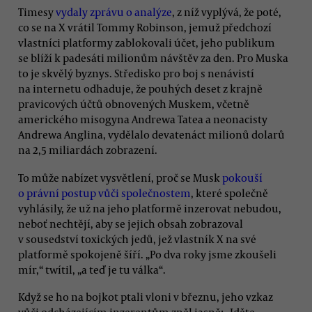
Timesy
vydaly zprávu o analýze
, z níž vyplývá, že poté,
co se na X vrátil Tommy Robinson, jemuž předchozí
vlastníci platformy zablokovali účet, jeho publikum
se blíží k padesáti milionům návštěv za den. Pro Muska
to je skvělý byznys. Středisko pro boj s nenávistí
na internetu odhaduje, že pouhých deset z krajně
pravicových účtů obnovených Muskem, včetně
amerického misogyna Andrewa Tatea a neonacisty
Andrewa Anglina, vydělalo devatenáct milionů dolarů
na 2,5 miliardách zobrazení.
To může nabízet vysvětlení, proč se Musk
pokouší
o právní postup vůči společnostem
, které společně
vyhlásily, že už na jeho platformě inzerovat nebudou,
neboť nechtějí, aby se jejich obsah zobrazoval
v sousedství toxických jedů, jež vlastník X na své
platformě spokojeně šíří. „Po dva roky jsme zkoušeli
mír,“ twítil, „a teď je tu válka“.
Když se ho na bojkot ptali vloni v březnu, jeho vzkaz
vůči odcházejícím inzerentům zněl jasně: „Jděte