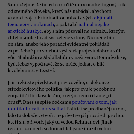
Samozřejmě, že to byl do určité míry marketingový trik
od stejného člověka, který nás nabádal, abychom
v rámci boje s kriminalitou mladistvých
objímali
teenagery v mikinách
, a pak také
nahnal nějaké
arktické huskye
, aby s ním pózovali na snímku, kterým
chtěl manifestovat své zelené sklony. Nicméně buď
on sám, anebo jeho poradci evidentně pokládali
za potřebné pro volební výsledek projevit dobrou vůli
vůči Shahidám a Abdullahům v naší zemi. Domnívali se,
byť třebas vypočítavě, že se může jednat o klíč
k volebnímu vítězství.
Jen si zkuste představit pravicového, či dokonce
středolevicového politika, jak projevuje podobnou
empatii či lidskost k těm, kterým nyní říkáme „ti
druzí“. Dnes se spíše dočkáme
poučování o tom, jak
multikulturalismus selhal
. Politici se předhánějí v tom,
kdo tu dokáže vytvořit nepřívětivější prostředí pro lidi,
kteří sní o životě, jaký tu vedou Rehmanovi. Jinak
řečeno, za oněch sedmnáct let jsme urazili velmi