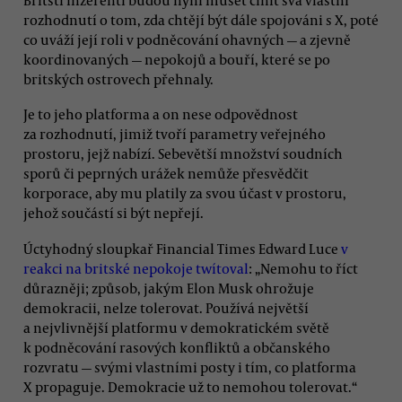
rozhodnutí o tom, zda chtějí být dále spojováni s X, poté
co uváží její roli v podněcování ohavných — a zjevně
koordinovaných — nepokojů a bouří, které se po
britských ostrovech přehnaly.
Je to jeho platforma a on nese odpovědnost
za rozhodnutí, jimiž tvoří parametry veřejného
prostoru, jejž nabízí. Sebevětší množství soudních
sporů či peprných urážek nemůže přesvědčit
korporace, aby mu platily za svou účast v prostoru,
jehož součástí si být nepřejí.
Úctyhodný sloupkař Financial Times Edward Luce
v
reakci na britské nepokoje twítoval
: „Nemohu to říct
důrazněji; způsob, jakým Elon Musk ohrožuje
demokracii, nelze tolerovat. Používá největší
a nejvlivnější platformu v demokratickém světě
k podněcování rasových konfliktů a občanského
rozvratu — svými vlastními posty i tím, co platforma
X propaguje. Demokracie už to nemohou tolerovat.“