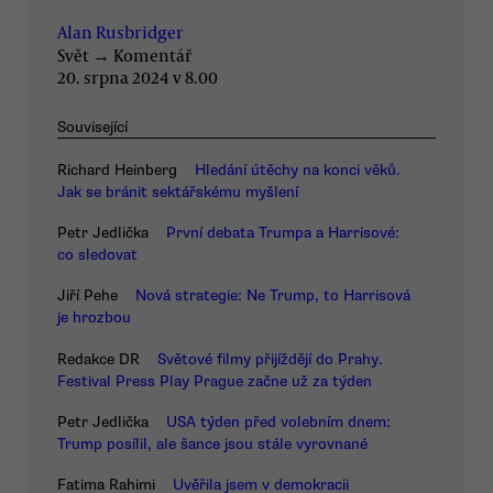
Alan Rusbridger
Svět
→
Komentář
20. srpna 2024 v 8.00
Související
Richard Heinberg
Hledání útěchy na konci věků.
Jak se bránit sektářskému myšlení
Petr Jedlička
První debata Trumpa a Harrisové:
co sledovat
Jiří Pehe
Nová strategie: Ne Trump, to Harrisová
je hrozbou
Redakce DR
Světové filmy přijíždějí do Prahy.
Festival Press Play Prague začne už za týden
Petr Jedlička
USA týden před volebním dnem:
Trump posílil, ale šance jsou stále vyrovnané
Fatima Rahimi
Uvěřila jsem v demokracii