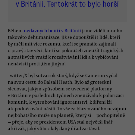
v Británii. Tentokrát to bylo horší
Během
nedávných bouří v Británii
jsme viděli mnoho
takovéto dehumanizace, jíž se dopouštěli i lidé, kteří
by měli mít více rozumu, kteří se pramálo zajímali
o pravý stav věcí, kteří se pokoušeli zneužít tragických
a strašlivých vražd k rozeštvávání lidí a k vybičování
nenávisti proti ,těm jiným‘.
Twitter/X byl sotva rok starý, když se Cameron vydal
na svou cestu do Balsall Heath. Bylo až groteskní
sledovat, jakým způsobem se uvedené platformy
v Británii v posledních týdnech zneužívalo k polarizaci
komunit, k vytrubování ignorantství, k šíření lží
a k podněcování násilí. To vše za blazeovaného nezájmu
nejbohatšího muže na planetě, který si — pochopitelně
— přeje, aby se prezidentem USA stal největší lhář
a křivák, jaký vůbec kdy daný úřad zastával.