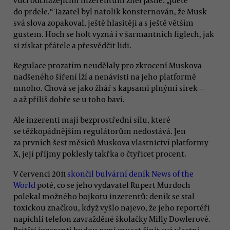
do prdele.“ Tazatel byl natolik konsternován, že Musk
svá slova zopakoval, ještě hlasitěji a s ještě větším
gustem. Hoch se holt vyzná i v šarmantních fíglech, jak
si získat přátele a přesvědčit lidi.
Regulace prozatím neudělaly pro zkrocení Muskova
nadšeného šíření lží a nenávisti na jeho platformě
mnoho. Chová se jako žhář s kapsami plnými sirek —
a až příliš dobře se u toho baví.
Ale inzerenti mají bezprostřední sílu, které
se těžkopádnějším regulátorům nedostává. Jen
za prvních šest měsíců Muskova vlastnictví platformy
X, její příjmy poklesly takřka o čtyřicet procent.
V červenci 2011
skončil bulvární deník News of the
World
poté, co se jeho vydavatel Rupert Murdoch
polekal možného bojkotu inzerentů: deník se stal
toxickou značkou, když vyšlo najevo, že jeho reportéři
napíchli telefon zavražděné školačky Milly Dowlerové.
Britští inzerenti budou nyní muset činit svá vlastní