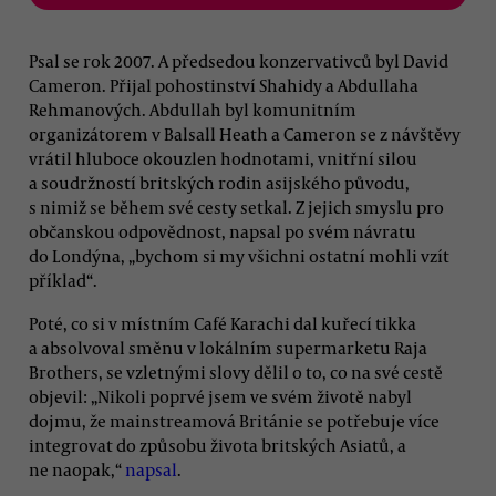
Psal se rok 2007. A předsedou konzervativců byl David
Cameron. Přijal pohostinství Shahidy a Abdullaha
Rehmanových. Abdullah byl komunitním
organizátorem v Balsall Heath a Cameron se z návštěvy
vrátil hluboce okouzlen hodnotami, vnitřní silou
a soudržností britských rodin asijského původu,
s nimiž se během své cesty setkal. Z jejich smyslu pro
občanskou odpovědnost, napsal po svém návratu
do Londýna, „bychom si my všichni ostatní mohli vzít
příklad“.
Poté, co si v místním Café Karachi dal kuřecí tikka
a absolvoval směnu v lokálním supermarketu Raja
Brothers, se vzletnými slovy dělil o to, co na své cestě
objevil: „Nikoli poprvé jsem ve svém životě nabyl
dojmu, že mainstreamová Británie se potřebuje více
integrovat do způsobu života britských Asiatů, a
ne naopak,“
napsal
.