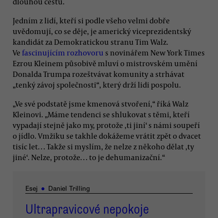
dlouhou cestu.
Jedním z lidí, kteří si podle všeho velmi dobře
uvědomují, co se děje, je americký viceprezidentský
kandidát za Demokratickou stranu Tim Walz.
Ve
fascinujícím rozhovoru
s novinářem New York Times
Ezrou Kleinem působivě mluví o mistrovském umění
Donalda Trumpa rozeštvávat komunity a strhávat
„tenký závoj společnosti“, který drží lidi pospolu.
„Ve své podstatě jsme kmenová stvoření,“ říká Walz
Kleinovi. „Máme tendenci se shlukovat s těmi, kteří
vypadají stejně jako my, protože ,ti jiní‘ s námi soupeří
o jídlo. Vmžiku se takhle dokážeme vrátit zpět o dvacet
tisíc let… Takže si myslím, že nelze z někoho dělat ,ty
jiné‘. Nelze, protože… to je dehumanizační.“
Esej
●
Daniel Trilling
Ultrapravicové nepokoje