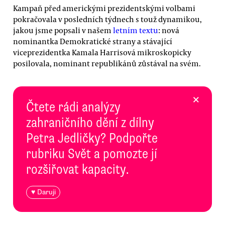
Kampaň před americkými prezidentskými volbami
pokračovala v posledních týdnech s touž dynamikou,
jakou jsme popsali v našem
letním textu
: nová
nominantka Demokratické strany a stávající
viceprezidentka Kamala Harrisová mikroskopicky
posilovala, nominant republikánů zůstával na svém.
×
Čtete rádi analýzy
zahraničního dění z dílny
Petra Jedličky? Podpořte
rubriku Svět a pomozte jí
rozšiřovat kapacity.
♥ Daruji