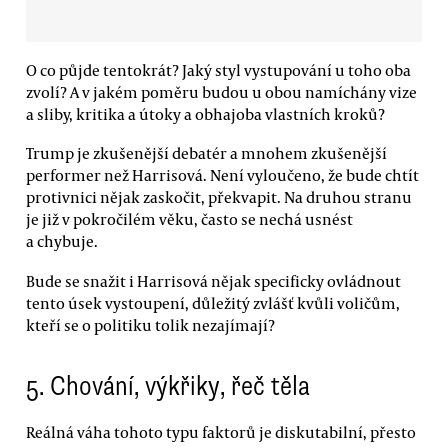
O co půjde tentokrát? Jaký styl vystupování u toho oba
zvolí? A v jakém poměru budou u obou namíchány vize
a sliby, kritika a útoky a obhajoba vlastních kroků?
Trump je zkušenější debatér a mnohem zkušenější
performer než Harrisová. Není vyloučeno, že bude chtít
protivnici nějak zaskočit, překvapit. Na druhou stranu
je již v pokročilém věku, často se nechá usnést
a chybuje.
Bude se snažit i Harrisová nějak specificky ovládnout
tento úsek vystoupení, důležitý zvlášť kvůli voličům,
kteří se o politiku tolik nezajímají?
5. Chování, výkřiky, řeč těla
Reálná váha tohoto typu faktorů je diskutabilní, přesto