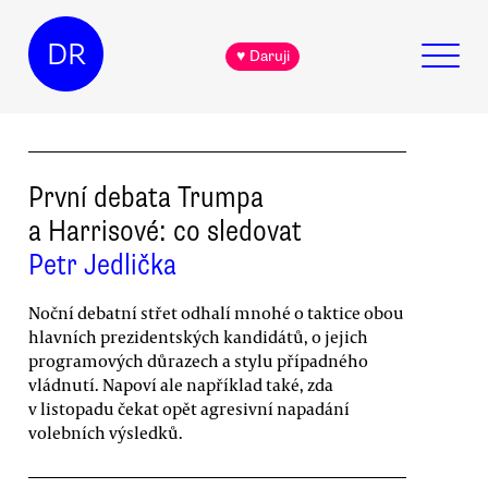
DR
♥ Daruji
První debata Trumpa
a Harrisové: co sledovat
Petr Jedlička
Noční debatní střet odhalí mnohé o taktice obou
hlavních prezidentských kandidátů, o jejich
programových důrazech a stylu případného
vládnutí. Napoví ale například také, zda
v listopadu čekat opět agresivní napadání
volebních výsledků.