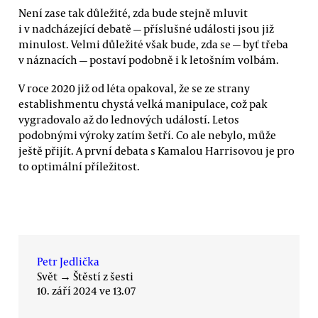
Není zase tak důležité, zda bude stejně mluvit
i v nadcházející debatě — příslušné události jsou již
minulost. Velmi důležité však bude, zda se — byť třeba
v náznacích — postaví podobně i k letošním volbám.
V roce 2020 již od léta opakoval, že se ze strany
establishmentu chystá velká manipulace, což pak
vygradovalo až do lednových událostí. Letos
podobnými výroky zatím šetří. Co ale nebylo, může
ještě přijít. A první debata s Kamalou Harrisovou je pro
to optimální příležitost.
Petr Jedlička
Svět
→
Štěstí z šesti
10. září 2024 ve 13.07