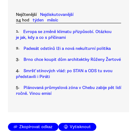
Nejčtenější
Nejdiskutovanější
24 hod
týden
měsíc
1.
Evropa se změně klimatu přizpůsobí. Otázkou
je jak, kdy a co s příčinami
2.
Padesát odstínů lži a nová nekulturní politika
3.
Brno chce koupit dům architektky Růženy Žertové
4.
Smršť stínových vlád: po STAN a ODS tu svou
představili i Piráti
5.
Plánovaná průmyslová zóna v Chebu zabije pět lidí
ročně. Vinou emisí
Zkopírovat odkaz
Vytisknout