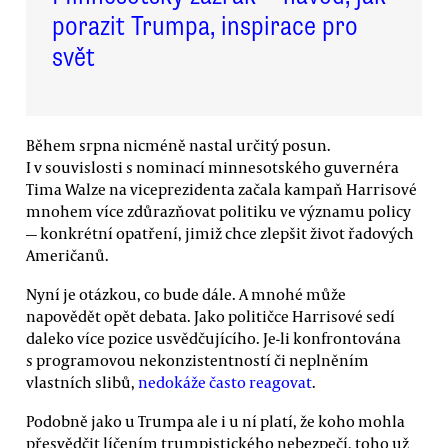
porazit Trumpa, inspirace pro
svět
Během srpna nicméně nastal určitý posun.
I v souvislosti s nominací minnesotského guvernéra
Tima Walze na viceprezidenta začala kampaň Harrisové
mnohem více zdůrazňovat politiku ve významu policy
— konkrétní opatření, jimiž chce zlepšit život řadových
Američanů.
Nyní je otázkou, co bude dále. A mnohé může
napovědět opět debata. Jako političce Harrisové sedí
daleko více pozice usvědčujícího. Je-li konfrontována
s programovou nekonzistentností či neplněním
vlastních slibů,
nedokáže často reagovat
.
Podobně jako u Trumpa ale i u ní platí, že koho mohla
přesvědčit líčením trumpistického nebezpečí, toho už