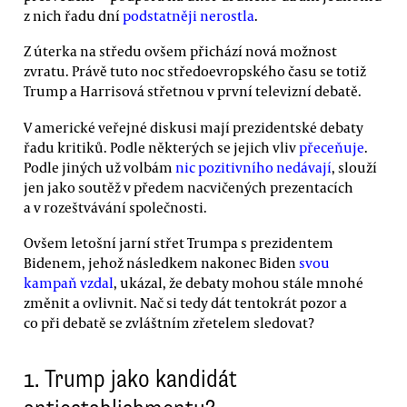
z nich řadu dní
podstatněji nerostla
.
Z úterka na středu ovšem přichází nová možnost
zvratu. Právě tuto noc středoevropského času se totiž
Trump a Harrisová střetnou v první televizní debatě.
V americké veřejné diskusi mají prezidentské debaty
řadu kritiků. Podle některých se jejich vliv
přeceňuje
.
Podle jiných už volbám
nic pozitivního nedávají
, slouží
jen jako soutěž v předem nacvičených prezentacích
a v rozeštvávání společnosti.
Ovšem letošní jarní střet Trumpa s prezidentem
Bidenem, jehož následkem nakonec Biden
svou
kampaň vzdal
, ukázal, že debaty mohou stále mnohé
změnit a ovlivnit. Nač si tedy dát tentokrát pozor a
co při debatě se zvláštním zřetelem sledovat?
1. Trump jako kandidát