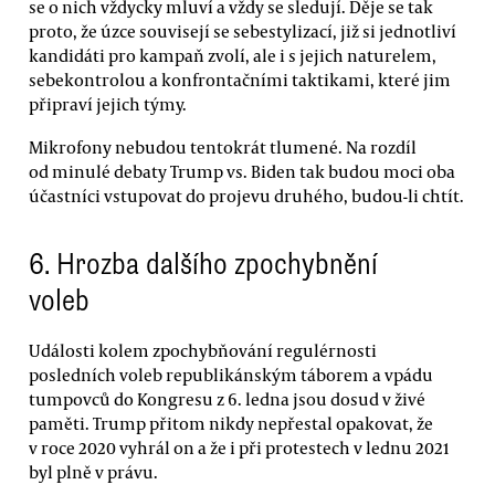
se o nich vždycky mluví a vždy se sledují. Děje se tak
proto, že úzce souvisejí se sebestylizací, již si jednotliví
kandidáti pro kampaň zvolí, ale i s jejich naturelem,
sebekontrolou a konfrontačními taktikami, které jim
připraví jejich týmy.
Mikrofony nebudou tentokrát tlumené. Na rozdíl
od minulé debaty Trump vs. Biden tak budou moci oba
účastníci vstupovat do projevu druhého, budou-li chtít.
6. Hrozba dalšího zpochybnění
voleb
Události kolem zpochybňování regulérnosti
posledních voleb republikánským táborem a vpádu
tumpovců do Kongresu z 6. ledna jsou dosud v živé
paměti. Trump přitom nikdy nepřestal opakovat, že
v roce 2020 vyhrál on a že i při protestech v lednu 2021
byl plně v právu.