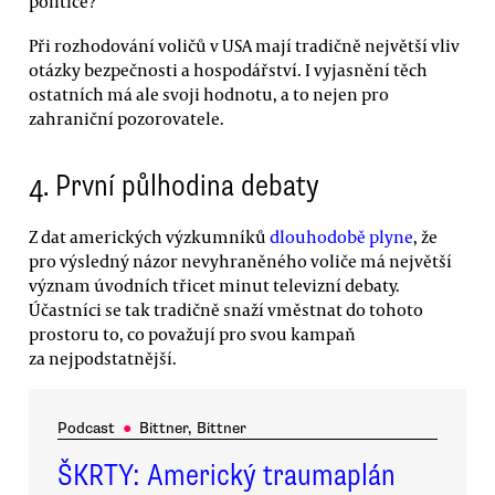
politice?
Při rozhodování voličů v USA mají tradičně největší vliv
otázky bezpečnosti a hospodářství. I vyjasnění těch
ostatních má ale svoji hodnotu, a to nejen pro
zahraniční pozorovatele.
4. První půlhodina debaty
Z dat amerických výzkumníků
dlouhodobě plyne
, že
pro výsledný názor nevyhraněného voliče má největší
význam úvodních třicet minut televizní debaty.
Účastníci se tak tradičně snaží vměstnat do tohoto
prostoru to, co považují pro svou kampaň
za nejpodstatnější.
Podcast
●
Bittner, Bittner
ŠKRTY: Americký traumaplán