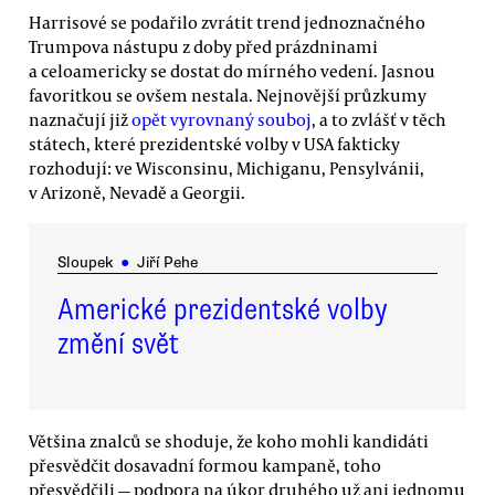
Harrisové se podařilo zvrátit trend jednoznačného
Trumpova nástupu z doby před prázdninami
a celoamericky se dostat do mírného vedení. Jasnou
favoritkou se ovšem nestala. Nejnovější průzkumy
naznačují již
opět vyrovnaný souboj
, a to zvlášť v těch
státech, které prezidentské volby v USA fakticky
rozhodují: ve Wisconsinu, Michiganu, Pensylvánii,
v Arizoně, Nevadě a Georgii.
Sloupek
●
Jiří Pehe
Americké prezidentské volby
změní svět
Většina znalců se shoduje, že koho mohli kandidáti
přesvědčit dosavadní formou kampaně, toho
přesvědčili — podpora na úkor druhého už ani jednomu