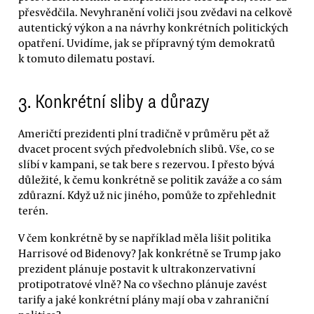
přesvědčila. Nevyhranění voliči jsou zvědavi na celkově
autentický výkon a na návrhy konkrétních politických
opatření. Uvidíme, jak se přípravný tým demokratů
k tomuto dilematu postaví.
3. Konkrétní sliby a důrazy
Američtí prezidenti plní tradičně v průměru pět až
dvacet procent svých předvolebních slibů. Vše, co se
slíbí v kampani, se tak bere s rezervou. I přesto bývá
důležité, k čemu konkrétně se politik zaváže a co sám
zdůrazní. Když už nic jiného, pomůže to zpřehlednit
terén.
V čem konkrétně by se například měla lišit politika
Harrisové od Bidenovy? Jak konkrétně se Trump jako
prezident plánuje postavit k ultrakonzervativní
protipotratové vlně? Na co všechno plánuje zavést
tarify a jaké konkrétní plány mají oba v zahraniční