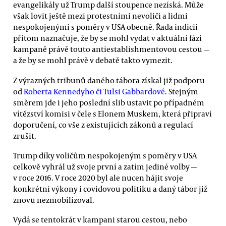
evangelikály už Trump další stoupence nezíská. Může
však lovit ještě mezi protestními nevoliči a lidmi
nespokojenými s poměry v USA obecně. Řada indicií
přitom naznačuje, že by se mohl vydat v aktuální fázi
kampaně právě touto antiestablishmentovou cestou —
a že by se mohl právě v debatě takto vymezit.
Z výrazných tribunů daného tábora získal již podporu
od
Roberta Kennedyho či Tulsi Gabbardové
. Stejným
směrem jde i jeho poslední slib ustavit po případném
vítězství komisi v čele s Elonem Muskem, která připraví
doporučení, co vše z existujících zákonů a regulací
zrušit.
Trump díky voličům nespokojeným s poměry v USA
celkově vyhrál už svoje první a zatím jediné volby —
v roce 2016. V roce 2020 byl ale nucen hájit svoje
konkrétní výkony i covidovou politiku a daný tábor již
znovu nezmobilizoval.
Vydá se tentokrát v kampani starou cestou, nebo