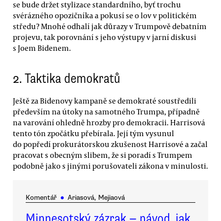
se bude držet stylizace standardního, byť trochu
svérázného opozičníka a pokusí se o lov v politickém
středu? Mnohé odhalí jak důrazy v Trumpově debatním
projevu, tak porovnání s jeho výstupy v jarní diskusi
s Joem Bidenem.
2. Taktika demokratů
Ještě za Bidenovy kampaně se demokraté soustředili
především na útoky na samotného Trumpa, případně
na varování ohledně hrozby pro demokracii. Harrisová
tento tón zpočátku přebírala. Její tým vysunul
do popředí prokurátorskou zkušenost Harrisové a začal
pracovat s obecným slibem, že si poradí s Trumpem
podobně jako s jinými porušovateli zákona v minulosti.
Komentář
●
Ariasová, Mejiaová
Minnesotský zázrak — návod, jak