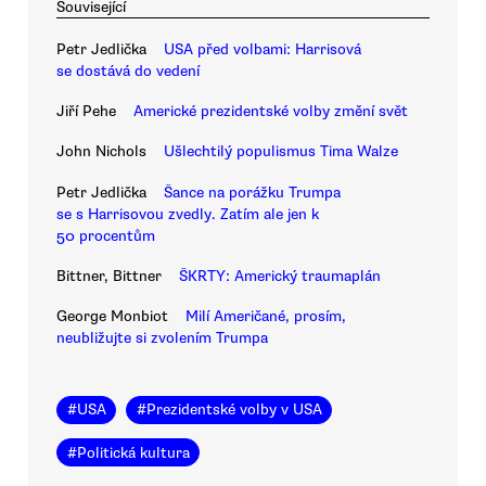
Související
Petr Jedlička
USA před volbami: Harrisová
se dostává do vedení
Jiří Pehe
Americké prezidentské volby změní svět
John Nichols
Ušlechtilý populismus Tima Walze
Petr Jedlička
Šance na porážku Trumpa
se s Harrisovou zvedly. Zatím ale jen k
50 procentům
Bittner, Bittner
ŠKRTY: Americký traumaplán
George Monbiot
Milí Američané, prosím,
neubližujte si zvolením Trumpa
#
USA
#
Prezidentské volby v USA
#
Politická kultura