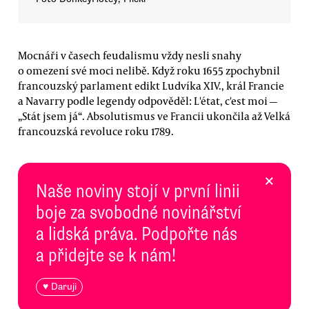
Mocnáři v časech feudalismu vždy nesli snahy
o omezení své moci nelibě. Když roku 1655 zpochybnil
francouzský parlament edikt Ludvíka XIV., král Francie
a Navarry podle legendy odpověděl: L'état, c'est moi —
„Stát jsem já“. Absolutismus ve Francii ukončila až Velká
francouzská revoluce roku 1789.
×
Naše noviny stojí v první linii
boje za svobodné novinářství
a lidská práva. Podpořte nás
a přidejte se k nám!
♥ Daruji