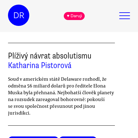
DR
♥ Daruji
Plíživý návrat absolutismu
Katharina Pistorová
Soud v americkém státě Delaware rozhodl, že
odměna 56 miliard dolarů pro ředitele Elona
Muska byla přehnaná. Nejbohatší člověk planety
na rozsudek zareagoval bohorovně: pokouší
se svou společnost přesunout pod jinou
jurisdikci.