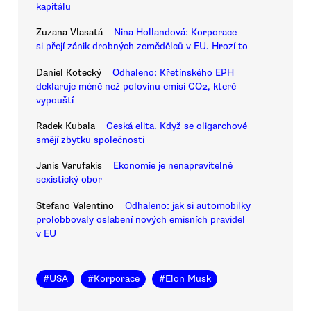
kapitálu
Zuzana Vlasatá
Nina Hollandová: Korporace
si přejí zánik drobných zemědělců v EU. Hrozí to
Daniel Kotecký
Odhaleno: Křetínského EPH
deklaruje méně než polovinu emisí CO2, které
vypouští
Radek Kubala
Česká elita. Když se oligarchové
smějí zbytku společnosti
Janis Varufakis
Ekonomie je nenapravitelně
sexistický obor
Stefano Valentino
Odhaleno: jak si automobilky
prolobbovaly oslabení nových emisních pravidel
v EU
#
USA
#
Korporace
#
Elon Musk