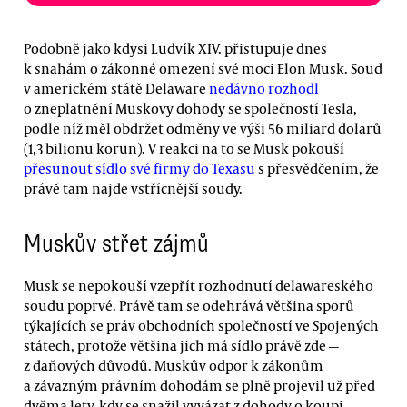
Podobně jako kdysi Ludvík XIV. přistupuje dnes
k snahám o zákonné omezení své moci Elon Musk. Soud
v americkém státě Delaware
nedávno rozhodl
o zneplatnění Muskovy dohody se společností Tesla,
podle níž měl obdržet odměny ve výši 56 miliard dolarů
(1,3 bilionu korun). V reakci na to se Musk pokouší
přesunout sídlo své firmy do Texasu
s přesvědčením, že
právě tam najde vstřícnější soudy.
Muskův střet zájmů
Musk se nepokouší vzepřít rozhodnutí delawareského
soudu poprvé. Právě tam se odehrává většina sporů
týkajících se práv obchodních společností ve Spojených
státech, protože většina jich má sídlo právě zde —
z daňových důvodů. Muskův odpor k zákonům
a závazným právním dohodám se plně projevil už před
dvěma lety, kdy se snažil vyvázat z dohody o koupi