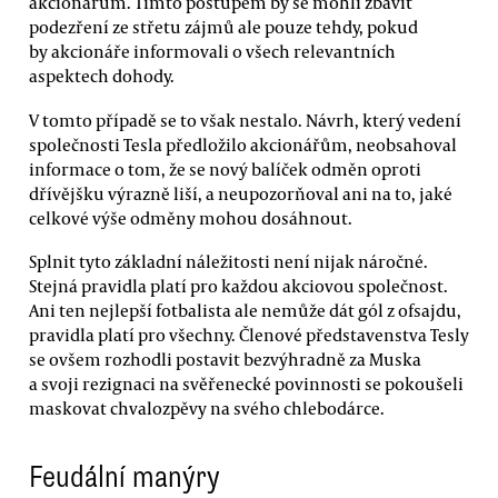
akcionářům. Tímto postupem by se mohli zbavit
podezření ze střetu zájmů ale pouze tehdy, pokud
by akcionáře informovali o všech relevantních
aspektech dohody.
V tomto případě se to však nestalo. Návrh, který vedení
společnosti Tesla předložilo akcionářům, neobsahoval
informace o tom, že se nový balíček odměn oproti
dřívějšku výrazně liší, a neupozorňoval ani na to, jaké
celkové výše odměny mohou dosáhnout.
Splnit tyto základní náležitosti není nijak náročné.
Stejná pravidla platí pro každou akciovou společnost.
Ani ten nejlepší fotbalista ale nemůže dát gól z ofsajdu,
pravidla platí pro všechny. Členové představenstva Tesly
se ovšem rozhodli postavit bezvýhradně za Muska
a svoji rezignaci na svěřenecké povinnosti se pokoušeli
maskovat chvalozpěvy na svého chlebodárce.
Feudální manýry