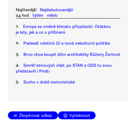
Nejčtenější
Nejdiskutovanější
24 hod
týden
měsíc
1.
Evropa se změně klimatu přizpůsobí. Otázkou
je kdy, jak a co s příčinami
2.
Padesát odstínů lži a nová nekulturní politika
3.
Brno chce koupit dům architektky Růženy Žertové
4.
Smršť stínových vlád: po STAN a ODS tu svou
představili i Piráti
5.
Sucho v době motoristické
Zkopírovat odkaz
Vytisknout