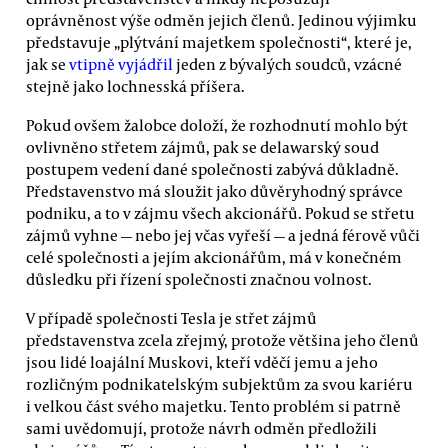
oprávněnost výše odměn jejich členů. Jedinou výjimku
představuje „plýtvání majetkem společnosti“, které je,
jak se
vtipně vyjádřil
jeden z bývalých soudců, vzácné
stejně jako lochnesská příšera.
Pokud ovšem žalobce doloží, že rozhodnutí mohlo být
ovlivněno střetem zájmů, pak se delawarský soud
postupem vedení dané společnosti zabývá důkladně.
Představenstvo má sloužit jako důvěryhodný správce
podniku, a to v zájmu všech akcionářů. Pokud se střetu
zájmů vyhne — nebo jej včas vyřeší — a jedná férově vůči
celé společnosti a jejím akcionářům, má v konečném
důsledku při řízení společnosti značnou volnost.
V případě společnosti Tesla je střet zájmů
představenstva zcela zřejmý, protože většina jeho členů
jsou lidé loajální Muskovi, kteří vděčí jemu a jeho
rozličným podnikatelským subjektům za svou kariéru
i velkou část svého majetku. Tento problém si patrně
sami uvědomují, protože návrh odměn předložili