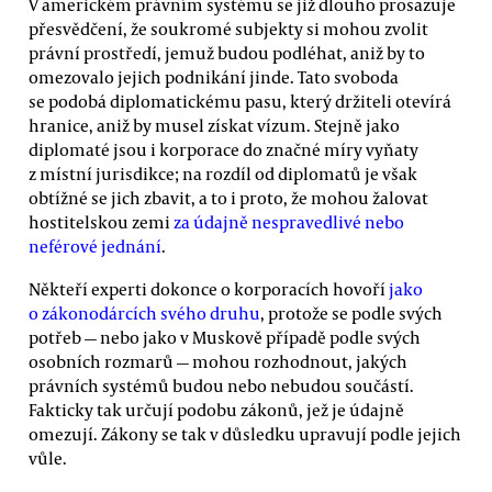
V americkém právním systému se již dlouho prosazuje
přesvědčení, že soukromé subjekty si mohou zvolit
právní prostředí, jemuž budou podléhat, aniž by to
omezovalo jejich podnikání jinde. Tato svoboda
se podobá diplomatickému pasu, který držiteli otevírá
hranice, aniž by musel získat vízum. Stejně jako
diplomaté jsou i korporace do značné míry vyňaty
z místní jurisdikce; na rozdíl od diplomatů je však
obtížné se jich zbavit, a to i proto, že mohou žalovat
hostitelskou zemi
za údajně nespravedlivé nebo
neférové jednání
.
Někteří experti dokonce o korporacích hovoří
jako
o zákonodárcích svého druhu
, protože se podle svých
potřeb — nebo jako v Muskově případě podle svých
osobních rozmarů — mohou rozhodnout, jakých
právních systémů budou nebo nebudou součástí.
Fakticky tak určují podobu zákonů, jež je údajně
omezují. Zákony se tak v důsledku upravují podle jejich
vůle.