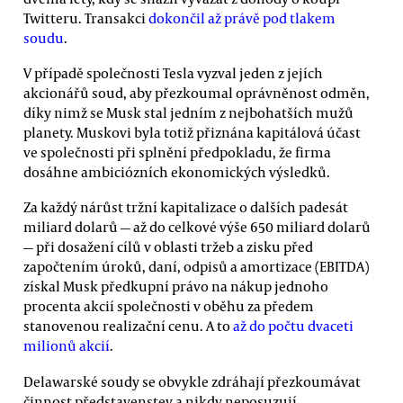
Twitteru. Transakci
dokončil až právě pod tlakem
soudu
.
V případě společnosti Tesla vyzval jeden z jejích
akcionářů soud, aby přezkoumal oprávněnost odměn,
díky nimž se Musk stal jedním z nejbohatších mužů
planety. Muskovi byla totiž přiznána kapitálová účast
ve společnosti při splnění předpokladu, že firma
dosáhne ambiciózních ekonomických výsledků.
Za každý nárůst tržní kapitalizace o dalších padesát
miliard dolarů — až do celkové výše 650 miliard dolarů
— při dosažení cílů v oblasti tržeb a zisku před
započtením úroků, daní, odpisů a amortizace (EBITDA)
získal Musk předkupní právo na nákup jednoho
procenta akcií společnosti v oběhu za předem
stanovenou realizační cenu. A to
až do počtu dvaceti
milionů akcií
.
Delawarské soudy se obvykle zdráhají přezkoumávat
činnost představenstev a nikdy neposuzují