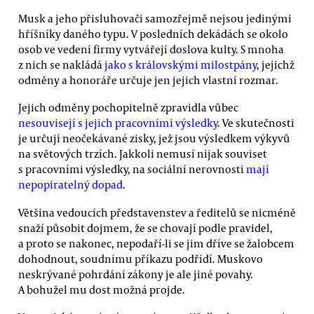
Musk a jeho přisluhovači samozřejmě nejsou jedinými
hříšníky daného typu. V posledních dekádách se okolo
osob ve vedení firmy vytvářejí doslova kulty. S mnoha
z nich se nakládá
jako s královskými milostpány
, jejichž
odměny a honoráře určuje jen jejich vlastní rozmar.
Jejich odměny pochopitelně zpravidla vůbec
nesouvisejí s jejich pracovními výsledky
. Ve skutečnosti
je určují neočekávané zisky, jež jsou výsledkem výkyvů
na světových trzích. Jakkoli nemusí nijak souviset
s pracovními výsledky, na sociální nerovnosti
mají
nepopiratelný dopad
.
Většina vedoucích představenstev a ředitelů se nicméně
snaží působit dojmem, že se chovají podle pravidel,
a proto se nakonec, nepodaří-li se jim dříve se žalobcem
dohodnout, soudnímu příkazu podřídí. Muskovo
neskrývané pohrdání zákony je ale jiné povahy.
A bohužel mu dost možná projde.