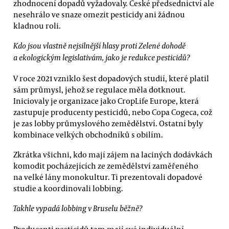
zhodnocení dopadů vyžadovaly. České předsednictví ale
nesehrálo ve snaze omezit pesticidy ani žádnou
kladnou roli.
Kdo jsou vlastně nejsilnější hlasy proti Zelené dohodě
a ekologickým legislativám, jako je redukce pesticidů?
V roce 2021 vzniklo šest dopadových studií, které platil
sám průmysl, jehož se regulace měla dotknout.
Iniciovaly je organizace jako CropLife Europe, která
zastupuje producenty pesticidů, nebo Copa Cogeca, což
je zas lobby průmyslového zemědělství. Ostatní byly
kombinace velkých obchodníků s obilím.
Zkrátka všichni, kdo mají zájem na laciných dodávkách
komodit pocházejících ze zemědělství zaměřeného
na velké lány monokultur. Ti prezentovali dopadové
studie a koordinovali lobbing.
Takhle vypadá lobbing v Bruselu běžně?
Producenti pesticidů tam mají své individuální