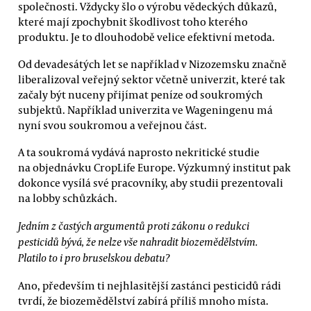
společnosti. Vždycky šlo o výrobu vědeckých důkazů,
které mají zpochybnit škodlivost toho kterého
produktu. Je to dlouhodobě velice efektivní metoda.
Od devadesátých let se například v Nizozemsku značně
liberalizoval veřejný sektor včetně univerzit, které tak
začaly být nuceny přijímat peníze od soukromých
subjektů. Například univerzita ve Wageningenu má
nyní svou soukromou a veřejnou část.
A ta soukromá vydává naprosto nekritické studie
na objednávku CropLife Europe. Výzkumný institut pak
dokonce vysílá své pracovníky, aby studii prezentovali
na lobby schůzkách.
Jedním z častých argumentů proti zákonu o redukci
pesticidů bývá, že nelze vše nahradit biozemědělstvím.
Platilo to i pro bruselskou debatu?
Ano, především ti nejhlasitější zastánci pesticidů rádi
tvrdí, že biozemědělství zabírá příliš mnoho místa.