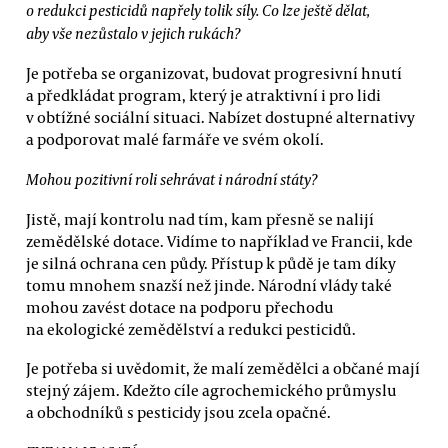
o redukci pesticidů napřely tolik síly. Co lze ještě dělat,
aby vše nezůstalo v jejich rukách?
Je potřeba se organizovat, budovat progresivní hnutí
a předkládat program, který je atraktivní i pro lidi
v obtížné sociální situaci. Nabízet dostupné alternativy
a podporovat malé farmáře ve svém okolí.
Mohou pozitivní roli sehrávat i národní státy?
Jistě, mají kontrolu nad tím, kam přesně se nalijí
zemědělské dotace. Vidíme to například ve Francii, kde
je silná ochrana cen půdy. Přístup k půdě je tam díky
tomu mnohem snazší než jinde. Národní vlády také
mohou zavést dotace na podporu přechodu
na ekologické zemědělství a redukci pesticidů.
Je potřeba si uvědomit, že malí zemědělci a občané mají
stejný zájem. Kdežto cíle agrochemického průmyslu
a obchodníků s pesticidy jsou zcela opačné.