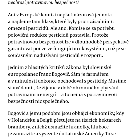
neohrozí potravinovou bezpečnost?
Ani v Evropské komisi neplatí názorová jednota
a najdeme tam hlasy, které byly proti zásadnímu
omezení pesticidů. Ale ano, Komise se za potřebu
poloviční redukce pesticidů postavila. Protože
potravinovou bezpečnost lze v dlouhodobé perspektivě
garantovat pouze ve fungujícím ekosystému, což je se
současným nadužívání pesticidů v rozporu.
Jedním z hlasitých kritiků zákona byl slovinský
europoslanec Franc Bogovič. Sám je farmářem
a v minulosti dokonce obchodoval s pesticidy. Musíme
si uvědomit, že žijeme v době ohromného plýtvání
potravinami a energií — a to nemá s potravinovou
bezpečností nic společného.
Bogovič a jemu podobní jsou obhájci ekonomiky, kdy
v Holandsku a Belgii pěstujete na tisících hektarech
brambory, z nichž usmažíte hranolky, hluboce
je zamrazíte a vyvezete do Latinské Ameriky. To se