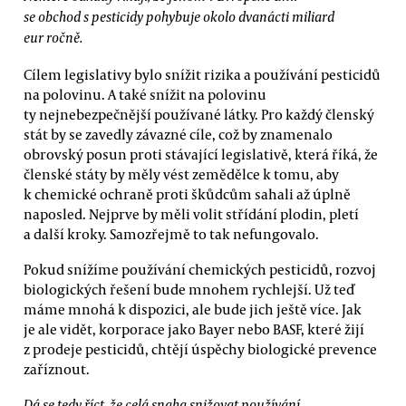
se obchod s pesticidy pohybuje okolo dvanácti miliard
eur ročně.
Cílem legislativy bylo snížit rizika a používání pesticidů
na polovinu. A také snížit na polovinu
ty nejnebezpečnější používané látky. Pro každý členský
stát by se zavedly závazné cíle, což by znamenalo
obrovský posun proti stávající legislativě, která říká, že
členské státy by měly vést zemědělce k tomu, aby
k chemické ochraně proti škůdcům sahali až úplně
naposled. Nejprve by měli volit střídání plodin, pletí
a další kroky. Samozřejmě to tak nefungovalo.
Pokud snížíme používání chemických pesticidů, rozvoj
biologických řešení bude mnohem rychlejší. Už teď
máme mnohá k dispozici, ale bude jich ještě více. Jak
je ale vidět, korporace jako Bayer nebo BASF, které žijí
z prodeje pesticidů, chtějí úspěchy biologické prevence
zaříznout.
Dá se tedy říct, že celá snaha snižovat používání