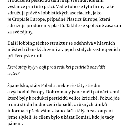
vyslance pro tuto práci. Vedle toho se tyto firmy také
sdružují právě v lobbistických asociacích, jako
je CropLife Europe, případně Plastics Europe, která
sdružuje producenty plastů. Takhle se společně zasazují
za své zájmy.
Další lobbing těchto struktur se odehrává v hlavních
městech členských zemí a v jejich stálých zastoupeních
při Evropské unii.
Které státy byly v boji proti redukci pesticidů obzvlášť
slyšet?
Španělsko, státy Pobaltí, některé státy střední
a východní Evropy. Dohromady jsme měli patnáct zemí,
které byly k redukci pesticidů velice kritické. Pokud jde
o onu studii hodnocení dopadů, z různých úniků
informací především z kanceláří stálých zastoupení
jsme slyšeli, že cílem bylo ukázat Komisi, kdo je tady
pánem.