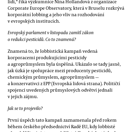
lidi,“ říká výzkumnice Nina Hollandová z organizace
Corporate Europe Observatory, která v Bruselu rozkrývá
korporátní lobbing a jeho vliv na rozhodování
v evropských institucích.
Evropský parlament v listopadu zamítl zákon
o redukci pesticidů. Co to znamená?
Znamená to, že lobbistická kampaň vedená
korporacemi produkujícími pesticidy
a agroprůmyslem byla úspěšná. Ukázalo se tady jasně,
jak úzká je spolupráce mezi producenty pesticidů,
chemickým průmyslem, agroprůmyslem —
a konzervativci z EPP (Evropská lidová strana). Političtí
spojenci uvedených průmyslových odvětví jednali
v jejich zájmu.
Jak se to projevilo?
První úspěch tato kampaň zaznamenala před rokem
během českého předsednictví Radě EU, kdy lobbisté