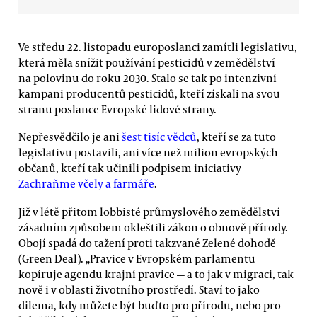
Ve středu 22. listopadu europoslanci zamítli legislativu,
která měla snížit používání pesticidů v zemědělství
na polovinu do roku 2030. Stalo se tak po intenzivní
kampani producentů pesticidů, kteří získali na svou
stranu poslance Evropské lidové strany.
Nepřesvědčilo je ani
šest tisíc vědců
, kteří se za tuto
legislativu postavili, ani více než milion evropských
občanů, kteří tak učinili podpisem iniciativy
Zachraňme včely a farmáře
.
Již v létě přitom lobbisté průmyslového zemědělství
zásadním způsobem okleštili zákon o obnově přírody.
Obojí spadá do tažení proti takzvané Zelené dohodě
(Green Deal). „Pravice v Evropském parlamentu
kopíruje agendu krajní pravice — a to jak v migraci, tak
nově i v oblasti životního prostředí. Staví to jako
dilema, kdy můžete být buďto pro přírodu, nebo pro