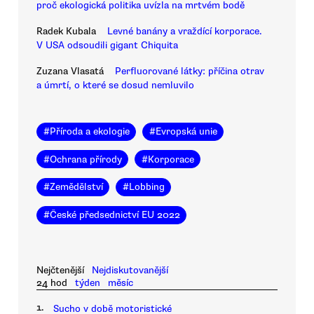
proč ekologická politika uvízla na mrtvém bodě
Radek Kubala
Levné banány a vraždící korporace.
V USA odsoudili gigant Chiquita
Zuzana Vlasatá
Perfluorované látky: příčina otrav
a úmrtí, o které se dosud nemluvilo
#
Příroda a ekologie
#
Evropská unie
#
Ochrana přírody
#
Korporace
#
Zemědělství
#
Lobbing
#
České předsednictví EU 2022
Nejčtenější
Nejdiskutovanější
24 hod
týden
měsíc
1.
Sucho v době motoristické