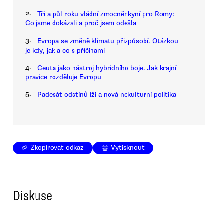
2.
Tři a půl roku vládní zmocněnkyní pro Romy:
Co jsme dokázali a proč jsem odešla
3.
Evropa se změně klimatu přizpůsobí. Otázkou
je kdy, jak a co s příčinami
4.
Ceuta jako nástroj hybridního boje. Jak krajní
pravice rozděluje Evropu
5.
Padesát odstínů lži a nová nekulturní politika
Zkopírovat odkaz
Vytisknout
Diskuse