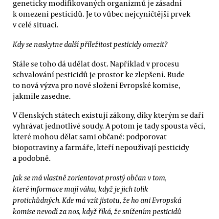
geneticky modifikovaných organizmů je zásadní
k omezení pesticidů. Je to vůbec nejcyničtější prvek
v celé situaci.
Kdy se naskytne další příležitost pesticidy omezit?
Stále se toho dá udělat dost. Například v procesu
schvalování pesticidů je prostor ke zlepšení. Bude
to nová výzva pro nové složení Evropské komise,
jakmile zasedne.
V členských státech existují zákony, díky kterým se daří
vyhrávat jednotlivé soudy. A potom je tady spousta věcí,
které mohou dělat sami občané: podporovat
biopotraviny a farmáře, kteří nepoužívají pesticidy
a podobně.
Jak se má vlastně zorientovat prostý občan v tom,
které informace mají váhu, když je jich tolik
protichůdných. Kde má vzít jistotu, že ho ani Evropská
komise nevodí za nos, když říká, že snížením pesticidů