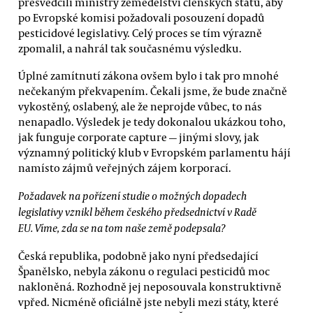
přesvědčili ministry zemědělství členských států, aby
po Evropské komisi požadovali posouzení dopadů
pesticidové legislativy. Celý proces se tím výrazně
zpomalil, a nahrál tak současnému výsledku.
Úplné zamítnutí zákona ovšem bylo i tak pro mnohé
nečekaným překvapením. Čekali jsme, že bude značně
vykostěný, oslabený, ale že neprojde vůbec, to nás
nenapadlo. Výsledek je tedy dokonalou ukázkou toho,
jak funguje corporate capture — jinými slovy, jak
významný politický klub v Evropském parlamentu hájí
namísto zájmů veřejných zájem korporací.
Požadavek na pořízení studie o možných dopadech
legislativy vznikl během českého předsednictví v Radě
EU. Víme, zda se na tom naše země podepsala?
Česká republika, podobně jako nyní předsedající
Španělsko, nebyla zákonu o regulaci pesticidů moc
nakloněná. Rozhodně jej neposouvala konstruktivně
vpřed. Nicméně oficiálně jste nebyli mezi státy, které