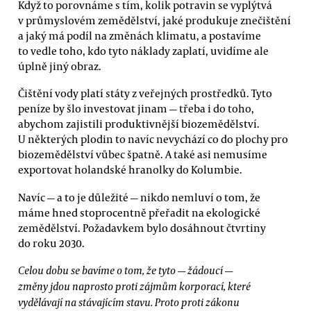
Když to porovnáme s tím, kolik potravin se vyplýtvá
v průmyslovém zemědělství, jaké produkuje znečištění
a jaký má podíl na změnách klimatu, a postavíme
to vedle toho, kdo tyto náklady zaplatí, uvidíme ale
úplně jiný obraz.
Čištění vody platí státy z veřejných prostředků. Tyto
peníze by šlo investovat jinam — třeba i do toho,
abychom zajistili produktivnější biozemědělství.
U některých plodin to navíc nevychází co do plochy pro
biozemědělství vůbec špatně. A také asi nemusíme
exportovat holandské hranolky do Kolumbie.
Navíc — a to je důležité — nikdo nemluví o tom, že
máme hned stoprocentně přeřadit na ekologické
zemědělství. Požadavkem bylo dosáhnout čtvrtiny
do roku 2030.
Celou dobu se bavíme o tom, že tyto — žádoucí —
změny jdou naprosto proti zájmům korporací, které
vydělávají na stávajícím stavu. Proto proti zákonu