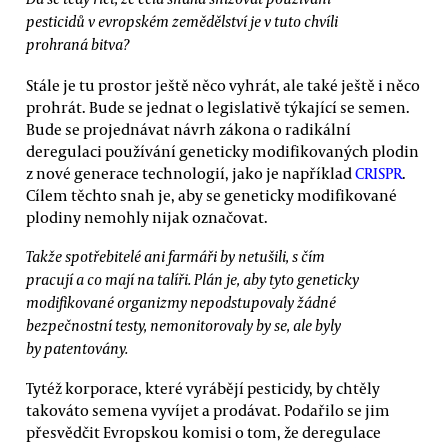
pesticidů v evropském zemědělství je v tuto chvíli
prohraná bitva?
Stále je tu prostor ještě něco vyhrát, ale také ještě i něco
prohrát. Bude se jednat o legislativě týkající se semen.
Bude se projednávat návrh zákona o radikální
deregulaci používání geneticky modifikovaných plodin
z nové generace technologií, jako je například
CRISPR
.
Cílem těchto snah je, aby se geneticky modifikované
plodiny nemohly nijak označovat.
Takže spotřebitelé ani farmáři by netušili, s čím
pracují a co mají na talíři. Plán je, aby tyto geneticky
modifikované organizmy nepodstupovaly žádné
bezpečnostní testy, nemonitorovaly by se, ale byly
by patentovány.
Tytéž korporace, které vyrábějí pesticidy, by chtěly
takováto semena vyvíjet a prodávat. Podařilo se jim
přesvědčit Evropskou komisi o tom, že deregulace