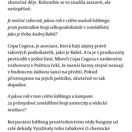
skutečně děje. Kolumbie se to snažila zastavit, ale
neúspěšně.
Je možné zobecnit, jakou roli v celém soukolí lobbingu
proti pesticidům hrají velkopodnikatelé v zemědělství,
jako je třeba Andrej Babiš?
Copa Cogeca, je asociace, která hájí zájmy právě
takových podnikatelů, jako je Babiš. A ta je s producenty
pesticidů v jedné linii. Mluvčí Copa Cogeca v nedávném
rozhovoru v Politico řekl, že menší farmy stejně nemají
v budoucnu žádnou šanci na přežití. Pokud
přistoupíme na jejich politiku, skutečně to tak
dopadne.
A jakou roli v tom celém lobbingu a kampani
za průmyslové zemědělství hrají univerzity a vědecké
instituce?
Korporátní lobbing prostřednictvím vědy funguje už
celé dekády. Využívaly toho tabákové či chemické