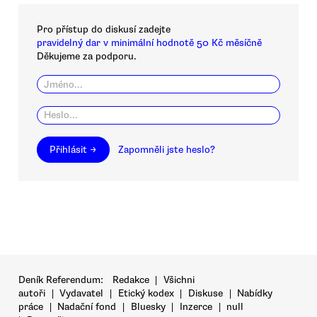
Pro přístup do diskusí zadejte
pravidelný dar v minimální hodnotě 50 Kč měsíčně
Děkujeme za podporu.
Přihlásit →
Zapomněli jste heslo?
Deník Referendum:
Redakce
|
Všichni
autoři
|
Vydavatel
|
Etický kodex
|
Diskuse
|
Nabídky
práce
|
Nadační fond
|
Bluesky
|
Inzerce
|
null