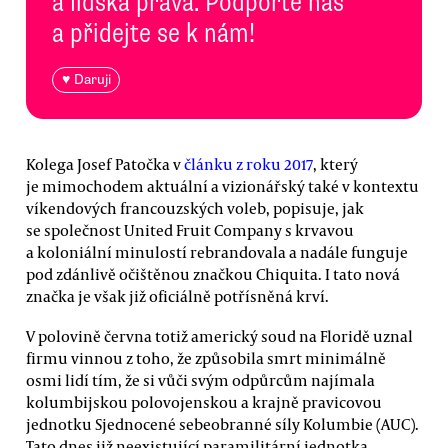
a lidská práva. Podpořte nás
a přidejte se k nám!
♥ Daruji
Kolega Josef Patočka v
článku z roku 2017
, který
je mimochodem aktuální a vizionářský také v kontextu
víkendových francouzských voleb, popisuje, jak
se společnost United Fruit Company s krvavou
a koloniální minulostí rebrandovala a nadále funguje
pod zdánlivě očištěnou značkou Chiquita. I tato nová
značka je však již oficiálně potřísněná krví.
V polovině června totiž americký soud na Floridě uznal
firmu vinnou z toho, že způsobila smrt minimálně
osmi lidí tím, že si vůči svým odpůrcům najímala
kolumbijskou polovojenskou a krajně pravicovou
jednotku Sjednocené sebeobranné síly Kolumbie (AUC).
Tato dnes již neexistující paramilitární jednotka,