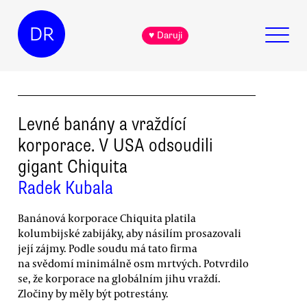
DR
♥ Daruji
Levné banány a vraždící
korporace. V USA odsoudili
gigant Chiquita
Radek Kubala
Banánová korporace Chiquita platila
kolumbijské zabijáky, aby násilím prosazovali
její zájmy. Podle soudu má tato firma
na svědomí minimálně osm mrtvých. Potvrdilo
se, že korporace na globálním jihu vraždí.
Zločiny by měly být potrestány.