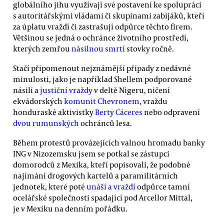
globálního jihu využívají své postavení ke spolupráci
s autoritářskými vládami či skupinami zabijáků, kteří
za úplatu vraždí či zastrašují odpůrce těchto firem.
Většinou se jedná o ochránce životního prostředí,
kterých zemřou
násilnou smrtí
stovky ročně.
Stačí připomenout nejznámější případy z nedávné
minulosti, jako je například Shellem podporované
násilí a
justiční vraždy
v deltě Nigeru, ničení
ekvádorských
komunit Chevronem
, vraždu
honduraské aktivistky
Berty Cáceres
nebo odpravení
dvou rumunských
ochránců lesa.
Během protestů provázejících valnou hromadu banky
ING v Nizozemsku jsem se potkal se zástupci
domorodců z Mexika, kteří popisovali, že podobné
najímání drogových kartelů a paramilitárních
jednotek, které poté
unáší a vraždí
odpůrce tamní
ocelářské společnosti spadající pod Arcellor Mittal,
je v Mexiku na denním pořádku.