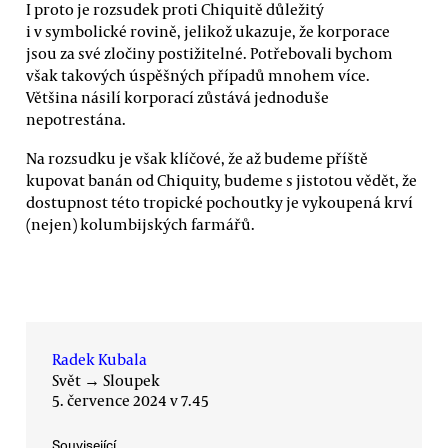
I proto je rozsudek proti Chiquitě důležitý
i v symbolické rovině, jelikož ukazuje, že korporace
jsou za své zločiny postižitelné. Potřebovali bychom
však takových úspěšných případů mnohem více.
Většina násilí korporací zůstává jednoduše
nepotrestána.
Na rozsudku je však klíčové, že až budeme příště
kupovat banán od Chiquity, budeme s jistotou vědět, že
dostupnost této tropické pochoutky je vykoupená krví
(nejen) kolumbijských farmářů.
Radek Kubala
Svět
→
Sloupek
5. července 2024 v 7.45
Související