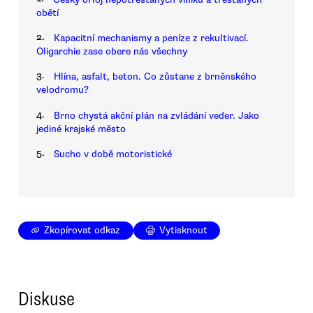
obětí
2.
Kapacitní mechanismy a peníze z rekultivací.
Oligarchie zase obere nás všechny
3.
Hlína, asfalt, beton. Co zůstane z brněnského
velodromu?
4.
Brno chystá akční plán na zvládání veder. Jako
jediné krajské město
5.
Sucho v době motoristické
Zkopírovat odkaz
Vytisknout
Diskuse