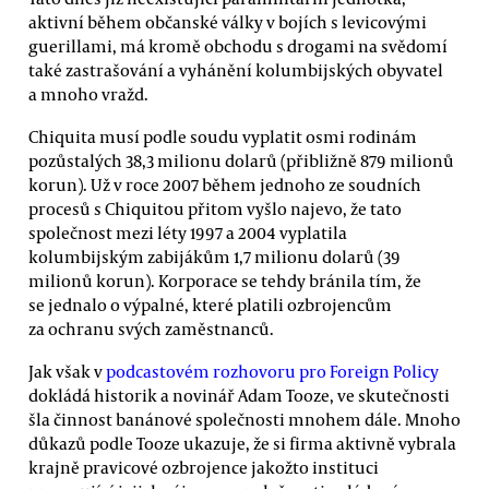
aktivní během občanské války v bojích s levicovými
guerillami, má kromě obchodu s drogami na svědomí
také zastrašování a vyhánění kolumbijských obyvatel
a mnoho vražd.
Chiquita musí podle soudu vyplatit osmi rodinám
pozůstalých 38,3 milionu dolarů (přibližně 879 milionů
korun). Už v roce 2007 během jednoho ze soudních
procesů s Chiquitou přitom vyšlo najevo, že tato
společnost mezi léty 1997 a 2004 vyplatila
kolumbijským zabijákům 1,7 milionu dolarů (39
milionů korun). Korporace se tehdy bránila tím, že
se jednalo o výpalné, které platili ozbrojencům
za ochranu svých zaměstnanců.
Jak však v
podcastovém rozhovoru pro Foreign Policy
dokládá historik a novinář Adam Tooze, ve skutečnosti
šla činnost banánové společnosti mnohem dále. Mnoho
důkazů podle Tooze ukazuje, že si firma aktivně vybrala
krajně pravicové ozbrojence jakožto instituci