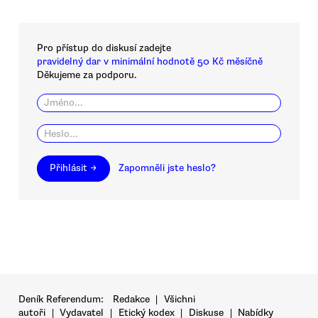
Pro přístup do diskusí zadejte
pravidelný dar v minimální hodnotě 50 Kč měsíčně
Děkujeme za podporu.
Přihlásit →
Zapomněli jste heslo?
Deník Referendum:
Redakce
|
Všichni
autoři
|
Vydavatel
|
Etický kodex
|
Diskuse
|
Nabídky