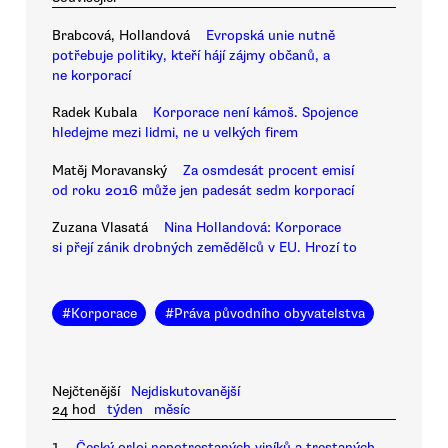
Brabcová, Hollandová
Evropská unie nutně
potřebuje politiky, kteří hájí zájmy občanů, a
ne korporací
Radek Kubala
Korporace není kámoš. Spojence
hledejme mezi lidmi, ne u velkých firem
Matěj Moravanský
Za osmdesát procent emisí
od roku 2016 může jen padesát sedm korporací
Zuzana Vlasatá
Nina Hollandová: Korporace
si přejí zánik drobných zemědělců v EU. Hrozí to
#
Korporace
#
Práva původního obyvatelstva
Nejčtenější
Nejdiskutovanější
24 hod
týden
měsíc
1.
Český orloj nepotrestaných viníků a trestaných