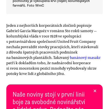
pochoutky je vykoupená krví (nejen) kolumbijských
farmářů. Foto WmC
Jeden z nejhorších korporátních zločinů popisuje
Gabriel García Marquéz v románu Sto roků samoty —
kolumbijská vláda v roce 1928 ve spolupráci
s potravinářskou společností United Fruit Company
nechala povraždit stovky pracujících, kteří stávkovali
z důvodu špatných pracovních podmínek
na banánových plantážích. Takzvaný
banánový masakr
patří k dokladům toho, že nadnárodní korporace
si svou mocenskou pozici mnohdy vybudovaly skrze
potoky krve lidí z globálního jihu.
×
Naše noviny stojí v první linii
boje za svobodné novinářství