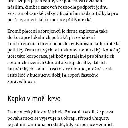
prosazující jejich zájmy ve společnosti ovládané
násilím, čímž se zároveň rozhodla podpořit jednu
ze stran občanské války. Oficiální armáda totiž byla pro
potřeby americké korporace příliš měkká.
Kromě placení ozbrojenců je firma zapletená také
do korupce lokálních politiků při vyhánění
konkurenčních firem nebo do ovlivňování kolumbijské
politiky. Osm mrtvých tak nakonec nemusí být konečný
účet této korporace, jelikož v paralelně probíhajících
soudních řízeních Chiquitu žalují desítky dalších
farmářských rodin. Trvá to sice dlouho, možná se ale
i tito lidé v budoucnu dožijí alespoň částečné
spravedlnosti.
Kapka v moři krve
Francouzský filozof Michele Foucault tvrdil, že pravá
povaha moci se vyjevuje na okraji. Případ Chiquity
je jedním z mnoha příkladů, kdy korporace v zemích