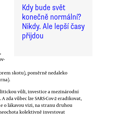
Kdy bude svět
konečně normální?
Nikdy. Ale lepší časy
přijdou
,
ov-
morem skotu), poměrně nedaleko
rna).
tickou vůli, investice a mezinárodní
. A zda vůbec lze SARS-Cov-2 eradikovat,
jde o lákavou vizi, na stranu druhou
t neochota kolektivně investovat