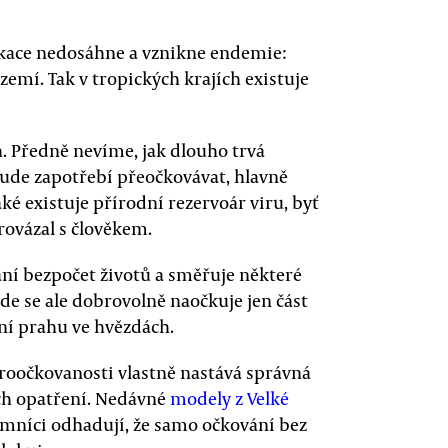
dikace nedosáhne a vznikne endemie:
í. Tak v tropických krajích existuje
ch. Předně nevíme, jak dlouho trvá
bude zapotřebí přeočkovávat, hlavně
é existuje přírodní rezervoár viru, byť
ovázal s člověkem.
ání bezpočet životů a směřuje některé
de se ale dobrovolně naočkuje jen část
ení prahu ve hvězdách.
proočkovanosti vlastně nastává správná
ch opatření. Nedávné
modely z Velké
umníci odhadují, že samo očkování bez