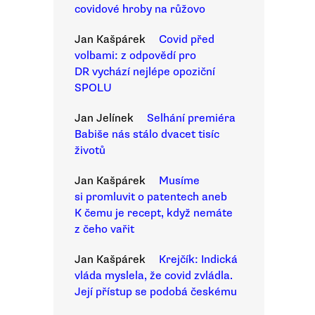
covidové hroby na růžovo
Jan Kašpárek
Covid před
volbami: z odpovědí pro
DR vychází nejlépe opoziční
SPOLU
Jan Jelínek
Selhání premiéra
Babiše nás stálo dvacet tisíc
životů
Jan Kašpárek
Musíme
si promluvit o patentech aneb
K čemu je recept, když nemáte
z čeho vařit
Jan Kašpárek
Krejčík: Indická
vláda myslela, že covid zvládla.
Její přístup se podobá českému