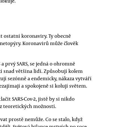
lokuje.
ut ostatní koronaviry. Ty obecně
 netopýry. Koronavirů může člověk
 a prvý SARS, se jedná o ohromně
azí snad většina lidí. Způsobují kolem
ují sezónně a endemicky, nákaza vytváří
ajímají a spokojeně si kolují světem.
čit SARS-Cov-2, jistě by si nikdo
u z teoretických možností.
at prostě nemůže. Co se stalo, když
iděli. Světová bilance mrtvých po roce