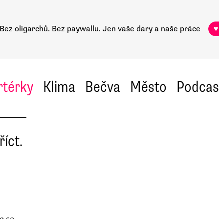
Bez oligarchů. Bez paywallu.
Jen vaše dary a naše práce
♥
rtérky
Klima
Bečva
Město
Podcas
íct.
e se,