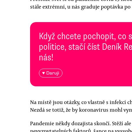
stále extrémní, u nás graduje poptávka po
Když chcete pochopit, co 
politice, stačí číst Deník
nás!
♥ Daruji
Na místě jsou otázky, co vlastně s infekcí
Nezdá se totiž, že by koronavirus mohl vy
Pandemie někdy dozajista skončí. Stěží ale
nevyzpytatelných faktorů, šance na vysvo