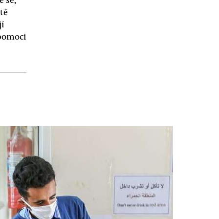
tě
jí
 pomoci