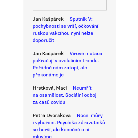
Jan Kašpárek
Sputnik V:
pochybnosti se vrší, očkování
ruskou vakcínou nyní nelze
doporučit
Jan Kašpárek
Virové mutace
pokračují v evolučním trendu.
Pořádně nám zatopí, ale
překonáme je
Hrstková, Macl
Neumřít
na osamělost. Sociální odboj
za časů covidu
Petra Dvořáková
Noční můry
i vyhoření. Psychika zdravotníků
se horší, ale konečně o ní
mluvíme