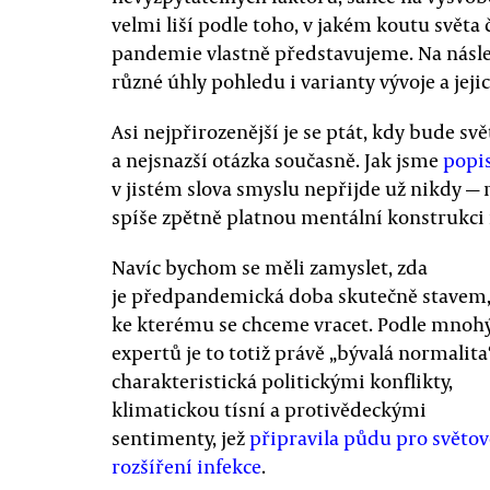
velmi liší podle toho, v jakém koutu světa č
pandemie vlastně představujeme. Na násle
různé úhly pohledu i varianty vývoje a jej
Asi nejpřirozenější je se ptát, kdy bude svě
a nejsnazší otázka současně. Jak jsme
popi
v jistém slova smyslu nepřijde už nikdy —
spíše zpětně platnou mentální konstrukci
Navíc bychom se měli zamyslet, zda
je předpandemická doba skutečně stavem
ke kterému se chceme vracet. Podle mnoh
expertů je to totiž právě „bývalá normalita
charakteristická politickými konflikty,
klimatickou tísní a protivědeckými
sentimenty, jež
připravila půdu pro světov
rozšíření infekce
.