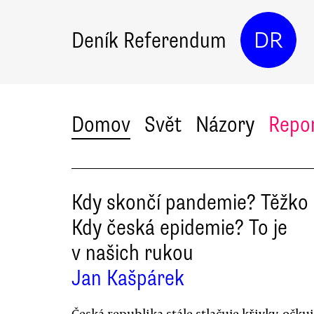
Deník Referendum
DR
Domov
Svět
Názory
Repo
Kdy skončí pandemie? Těžko ř
Kdy česká epidemie? To je
v našich rukou
Jan Kašpárek
Česká republika stále stlačuje křivky, očkuj