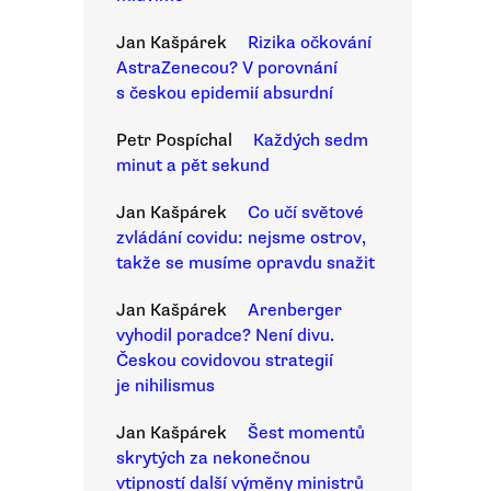
Jan Kašpárek
Rizika očkování
AstraZenecou? V porovnání
s českou epidemií absurdní
Petr Pospíchal
Každých sedm
minut a pět sekund
Jan Kašpárek
Co učí světové
zvládání covidu: nejsme ostrov,
takže se musíme opravdu snažit
Jan Kašpárek
Arenberger
vyhodil poradce? Není divu.
Českou covidovou strategií
je nihilismus
Jan Kašpárek
Šest momentů
skrytých za nekonečnou
vtipností další výměny ministrů