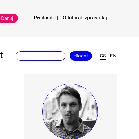
Přihlásit
|
Odebírat
zpravodaj
 Daruji
t
Hledat
CS
|
EN