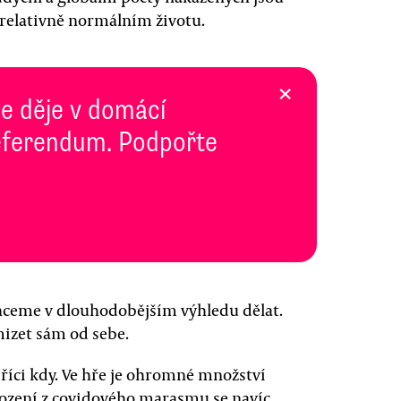
 relativně normálním životu.
×
se děje v domácí
 Referendum. Podpořte
 chceme v dlouhodobějším výhledu dělat.
mizet sám od sebe.
 říci kdy. Ve hře je ohromné množství
bození z covidového marasmu se navíc