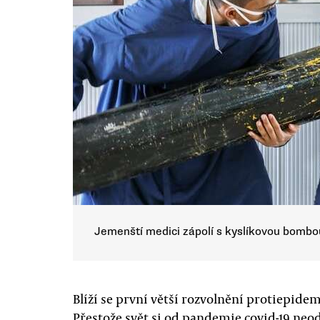
Jemenští medici zápolí s kyslíkovou bombou
Blíží se první větší rozvolnění protiepide
Přestože svět si od pandemie covid-19 neo