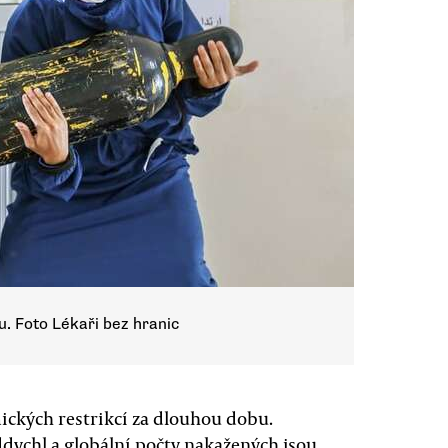
. Foto Lékaři bez hranic
mických restrikcí za dlouhou dobu.
ddychl a globální počty nakažených jsou