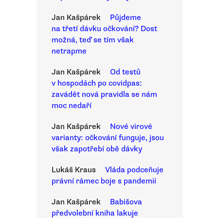
Jan Kašpárek
Půjdeme
na třetí dávku očkování? Dost
možná, teď se tím však
netrapme
Jan Kašpárek
Od testů
v hospodách po covidpas:
zavádět nová pravidla se nám
moc nedaří
Jan Kašpárek
Nové virové
varianty: očkování funguje, jsou
však zapotřebí obě dávky
Lukáš Kraus
Vláda podceňuje
právní rámec boje s pandemií
Jan Kašpárek
Babišova
předvolební kniha lakuje