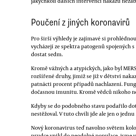
jakýchkoli dalších intervencí nákazu nezab
Poučení z jiných koronavirů
Pro širší výhledy je zajímavé si prohlédno
vycházejí ze spektra patogenů spojených s
dostat sedm.
Kromě vážných a atypických, jako byl MERS
rozšířené druhy, jimiž se již v dětství nak
patnácti procent případů nachlazení. Fung
dočasnou imunitu. Kromě vědců nikoho nez
Kdyby se do podobného stavu podařilo dotla
nestěžoval. V tuto chvíli jde ale jen o jedn
Nový koronavirus teď navolno světem kolov
prudce vnikl do neodolné populace, jsme v