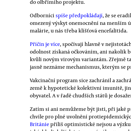
do olbřímího projektu.
Odborníci
spíše předpokládají
, že se era
omezený výskyt onemocnění na menším územ
malárie, u nás třeba klíšťová encefalitida.
Příčin je více
, spočívají hlavně v nejistotá
odolnost získaná očkováním, ani nakolik 
kvůli novým virovým variantám. Zřejmě tak
jasně neznáme mechanismus, kterým se pr
Vakcinační program sice zachránil a zachr
země k hypotetické kolektivní imunitě, jin
obyvatel. A v řadě chudších států je dosaž
Zatím si ani nemůžeme být jisti, při jaké 
chvíle pro plné uvolnění protiepidemický
Británie
příliš optimistické nejsou a výzk