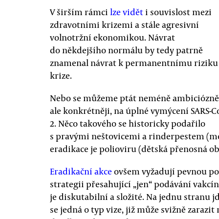
V širším rámci
lze vidět
i souvislost mezi
zdravotními krizemi a stále agresivní
volnotržní ekonomikou. Návrat
do někdejšího normálu by tedy patrně
znamenal návrat k permanentnímu riziku
krize.
Nebo se můžeme ptát neméně ambiciózně
ale konkrétněji, na úplné vymýcení SARS-C
2. Něco takového se historicky podařilo
s pravými neštovicemi a rinderpestem (
eradikace je polioviru (dětská přenosná ob
Eradikační akce
ovšem vyžadují pevnou poli
strategii přesahující „jen“ podávání vakcín
je diskutabilní a složité. Na jednu stranu 
se jedná o typ vize, již může svižně zarazi