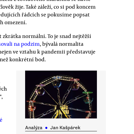
lověk žije. Také záleží, co si pod koncem
dujících řádcích se pokusíme popsat
ich omezení.
t zkrátka normální. To je snad nejtěžší
sovali na podzim
, bývalá normalita
 nejen ve vztahu k pandemii představuje
 než konkrétní bod.
,
ých
“,
é
Analýza
●
Jan Kašpárek