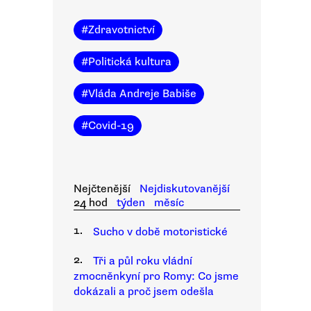
#
Zdravotnictví
#
Politická kultura
#
Vláda Andreje Babiše
#
Covid-19
Nejčtenější
Nejdiskutovanější
24 hod
týden
měsíc
1.
Sucho v době motoristické
2.
Tři a půl roku vládní
zmocněnkyní pro Romy: Co jsme
dokázali a proč jsem odešla