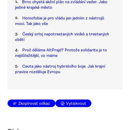
1.
Brno chystá akční plán na zvládání veder. Jako
jediné krajské město
2.
Homofobie je pro vládu jen jedním z nástrojů
moci. Tak jako vše
3.
Český orloj nepotrestaných viníků a trestaných
obětí
4.
Proč děláme AltPrajd? Protože solidarita je to
nejdůležitější, co máme
5.
Ceuta jako nástroj hybridního boje. Jak krajní
pravice rozděluje Evropu
Zkopírovat odkaz
Vytisknout