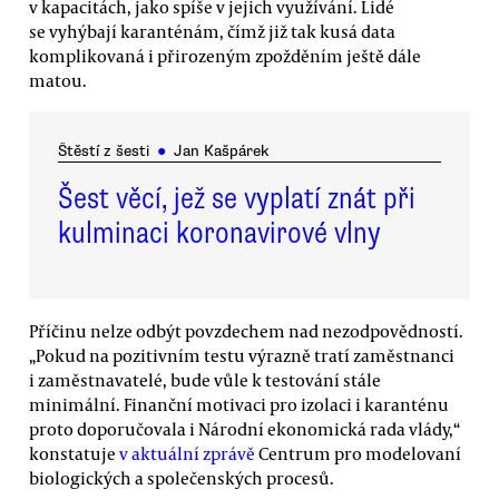
v kapacitách, jako spíše v jejich využívání. Lidé
se vyhýbají karanténám, čímž již tak kusá data
komplikovaná i přirozeným zpožděním ještě dále
matou.
Štěstí z šesti
●
Jan Kašpárek
Šest věcí, jež se vyplatí znát při
kulminaci koronavirové vlny
Příčinu nelze odbýt povzdechem nad nezodpovědností.
„Pokud na pozitivním testu výrazně tratí zaměstnanci
i zaměstnavatelé, bude vůle k testování stále
minimální. Finanční motivaci pro izolaci i karanténu
proto doporučovala i Národní ekonomická rada vlády,“
konstatuje
v aktuální zprávě
Centrum pro modelovaní
biologických a společenských procesů.