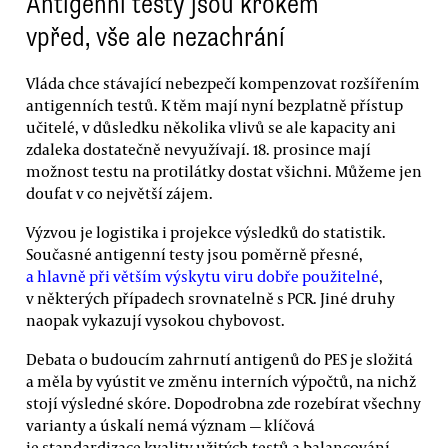
Antigenní testy jsou krokem
vpřed, vše ale nezachrání
Vláda chce stávající nebezpečí kompenzovat rozšířením
antigenních testů. K těm mají nyní bezplatně přístup
učitelé, v důsledku několika vlivů se ale kapacity ani
zdaleka dostatečně nevyužívají. 18. prosince mají
možnost testu na protilátky dostat všichni. Můžeme jen
doufat v co největší zájem.
Výzvou je logistika i projekce výsledků do statistik.
Současné antigenní testy jsou poměrně přesné,
a hlavně při větším výskytu viru dobře použitelné
,
v některých případech srovnatelně s PCR. Jiné druhy
naopak vykazují vysokou chybovost.
Debata o budoucím zahrnutí antigenů do PES je složitá
a měla by vyústit ve změnu interních výpočtů, na nichž
stojí výsledné skóre. Dopodrobna zde rozebírat všechny
varianty a úskalí nemá význam — klíčová
je standardizace kvality užitých testů a balancování