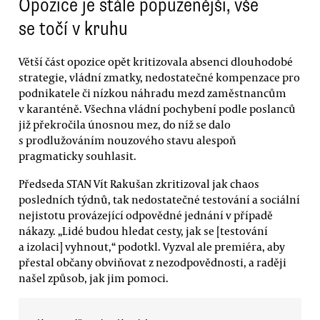
Opozice je stále popuzenější, vše
se točí v kruhu
Větší část opozice opět kritizovala absenci dlouhodobé
strategie, vládní zmatky, nedostatečné kompenzace pro
podnikatele či nízkou náhradu mezd zaměstnancům
v karanténě. Všechna vládní pochybení podle poslanců
již překročila únosnou mez, do níž se dalo
s prodlužováním nouzového stavu alespoň
pragmaticky souhlasit.
Předseda STAN Vít Rakušan zkritizoval jak chaos
posledních týdnů, tak nedostatečné testování a sociální
nejistotu provázející odpovědné jednání v případě
nákazy. „Lidé budou hledat cesty, jak se [testování
a izolaci] vyhnout,“ podotkl. Vyzval ale premiéra, aby
přestal občany obviňovat z nezodpovědnosti, a raději
našel způsob, jak jim pomoci.