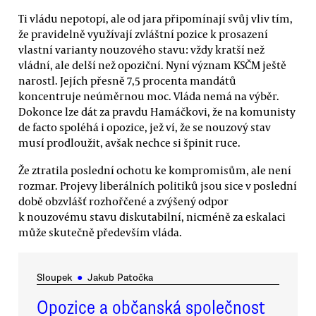
Ti vládu nepotopí, ale od jara připomínají svůj vliv tím,
že pravidelně využívají zvláštní pozice k prosazení
vlastní varianty nouzového stavu: vždy kratší než
vládní, ale delší než opoziční. Nyní význam KSČM ještě
narostl. Jejích přesně 7,5 procenta mandátů
koncentruje neúměrnou moc. Vláda nemá na výběr.
Dokonce lze dát za pravdu Hamáčkovi, že na komunisty
de facto spoléhá i opozice, jež ví, že se nouzový stav
musí prodloužit, avšak nechce si špinit ruce.
Že ztratila poslední ochotu ke kompromisům, ale není
rozmar. Projevy liberálních politiků jsou sice v poslední
době obzvlášť rozhořčené a zvýšený odpor
k nouzovému stavu diskutabilní, nicméně za eskalaci
může skutečně především vláda.
Sloupek
●
Jakub Patočka
Opozice a občanská společnost