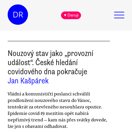
DR
♥ Daruji
Nouzový stav jako „provozní
událost“. České hledání
covidového dna pokračuje
Jan Kašpárek
Vládní a komunističtí poslanci schválili
prodloužení nouzového stavu do Vánoc,
tentokrát za otevřeného nesouhlasu opozice.
Epidemie covid-19 mezitím opět nabírá
nepříznivý trend — kam nás přes svátky dovede,
lze jen s obavami odhadovat.