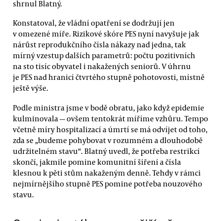
shrnul Blatný.
Konstatoval, že vládní opatření se dodržují jen
v omezené míře. Rizikové skóre PES nyní navyšuje jak
nárůst reprodukčního čísla nákazy nad jedna, tak
mírný vzestup dalších parametrů: počtu pozitivních
na sto tisíc obyvatel i nakažených seniorů. V úhrnu
je PES nad hranicí čtvrtého stupně pohotovosti, místně
ještě výše.
Podle ministra jsme v bodě obratu, jako když epidemie
kulminovala — ovšem tentokrát míříme vzhůru. Tempo
včetně míry hospitalizací a úmrtí se má odvíjet od toho,
zda se „budeme pohybovat v rozumném a dlouhodobě
udržitelném stavu“. Blatný uvedl, že potřeba restrikcí
skončí, jakmile pomine komunitní šíření a čísla
klesnou k pěti stům nakaženým denně. Tehdy v rámci
nejmírnějšího stupně PES pomine potřeba nouzového
stavu.