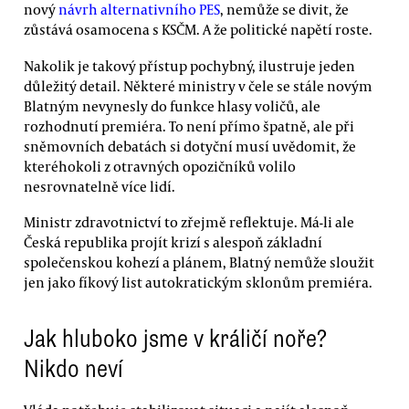
nový
návrh alternativního PES
, nemůže se divit, že
zůstává osamocena s KSČM. A že politické napětí roste.
Nakolik je takový přístup pochybný, ilustruje jeden
důležitý detail. Některé ministry v čele se stále novým
Blatným nevynesly do funkce hlasy voličů, ale
rozhodnutí premiéra. To není přímo špatně, ale při
sněmovních debatách si dotyční musí uvědomit, že
kteréhokoli z otravných opozičníků volilo
nesrovnatelně více lidí.
Ministr zdravotnictví to zřejmě reflektuje. Má-li ale
Česká republika projít krizí s alespoň základní
společenskou kohezí a plánem, Blatný nemůže sloužit
jen jako fíkový list autokratickým sklonům premiéra.
Jak hluboko jsme v králičí noře?
Nikdo neví