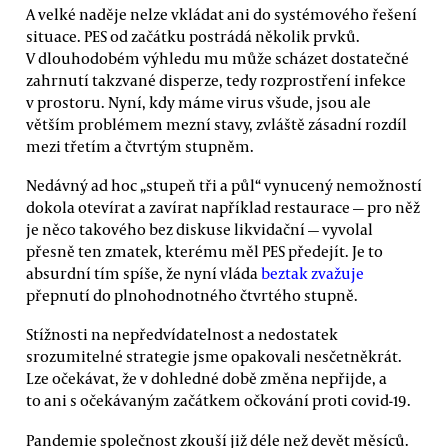
A velké naděje nelze vkládat ani do systémového řešení
situace. PES od začátku postrádá několik prvků.
V dlouhodobém výhledu mu může scházet dostatečné
zahrnutí takzvané disperze, tedy rozprostření infekce
v prostoru. Nyní, kdy máme virus všude, jsou ale
větším problémem mezní stavy, zvláště zásadní rozdíl
mezi třetím a čtvrtým stupněm.
Nedávný ad hoc „stupeň tři a půl“ vynucený nemožností
dokola otevírat a zavírat například restaurace — pro něž
je něco takového bez diskuse likvidační — vyvolal
přesně ten zmatek, kterému měl PES předejít. Je to
absurdní tím spíše, že nyní vláda
beztak zvažuje
přepnutí do plnohodnotného čtvrtého stupně.
Stížnosti na nepředvídatelnost a nedostatek
srozumitelné strategie jsme opakovali nesčetněkrát.
Lze očekávat, že v dohledné době změna nepřijde, a
to ani s očekávaným začátkem očkování proti covid-19.
Pandemie společnost zkouší již déle než devět měsíců.