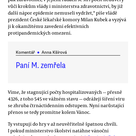
vůči krokům vlády i ministerstva zdravotnictví, by již
další nápor epidemie nemuseli vydržet,“ píše vládě
prezident České lékařské komory Milan Kubek a vyzývá
ji k okamžitému zavedení efektivních
protipandemických omezení.
Komentář
●
Anna Kšírová
Paní M. zemřela
Víme, že stagnující počty hospitalizovaných — přesně
4326, z toho 545 ve vážném stavu — odrážejí šíření viru
se zhruba čtrnáctidenním odstupem. Nyní narůstající
přenos se tedy promítne kolem Vánoc.
Ty vstupují do hry v až neuvěřitelně špatnou chvíli.
I pokud ministerstvo školství natáhne vánoční