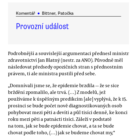
Komentář
●
Bittner, Patočka
Provozní událost
Podrobnější a souvislejší argumentaci přednesl ministr
zdravotnictví Jan Blatný (nestr. za ANO). Původně měl
následovat předsedy opozičních stran s přednostním
právem, ti ale ministra pustili před sebe.
„Domnívali jsme se, že epidemie brzdila — že se sice
brždění zpomalilo, ale trvá. (…) Z modelů, jež
používáme k úspěšným predikcím [ale] vyplývá, že k 15.
prosinci se bude počet nově diagnostikovaných osob
pohybovat mezi pěti a devíti a půl tisíci denně, ke konci
roku mezi pěti a patnácti tisíci. Záleží v podstatě
na tom, jak se bude epidemie chovat, a ta se bude
chovat podle toho, (…) jak se budeme chovat my,“