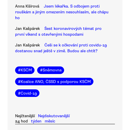
Anna Kšírová
Jsem lékařka. S odbojem proti
rouškám a jiným omezením nesouhlasím, ale chápu
ho
Jan Kašpárek
Šest koronavirových témat pro
první víkend s otevřenými hospodami
Jan Kašpárek
Češi se k očkování proti covidu-19
dostanou snad ještě v zimě. Budou ale chtít?
#
KSČM
#
Sněmovna
#
Koalice ANO, ČSSD s podporou KSČM
#
Covid-19
Nejčtenější
Nejdiskutovanější
24 hod
týden
měsíc