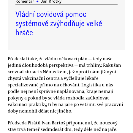
Komentář
●
Jan Krotký
Vládní covidová pomoc
systémově zvýhodňuje velké
hráče
Předeslal také, že vládní očkovací plán — tedy naše
jediná dlouhodobá perspektiva — má trhliny. Rakušan
srovnal situaci s Německem, jež oproti nám již nyní
chystá vakcinační centra a vyčleňuje lékaře
specializované přímo na očkování. Logistika u nás
podle něj není správně naplánována, kraje nemají
pokyny a pokud by se vláda rozhodla zaúkolovat
vakcinací praktiky, ti by na jaře po většinu své pracovní
doby nemohli dělat nic jiného.
Předseda Pirátů Ivan Bartoš připomenul, že nouzový
stav trvá téměř sedmdesát dní, tedy déle než na jaře.