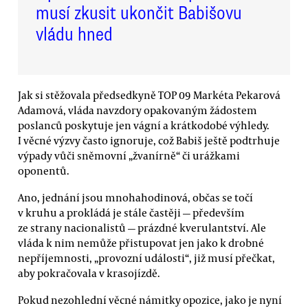
musí zkusit ukončit Babišovu
vládu hned
Jak si stěžovala předsedkyně TOP 09 Markéta Pekarová
Adamová, vláda navzdory opakovaným žádostem
poslanců poskytuje jen vágní a krátkodobé výhledy.
I věcné výzvy často ignoruje, což Babiš ještě podtrhuje
výpady vůči sněmovní „žvanírně“ či urážkami
oponentů.
Ano, jednání jsou mnohahodinová, občas se točí
v kruhu a prokládá je stále častěji — především
ze strany nacionalistů — prázdné kverulantství. Ale
vláda k nim nemůže přistupovat jen jako k drobné
nepříjemnosti, „provozní události“, již musí přečkat,
aby pokračovala v krasojízdě.
Pokud nezohlední věcné námitky opozice, jako je nyní