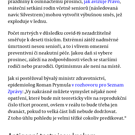
prázdniny k osmnáctému prosinci,
jak avizuje Právo
,
sváteční setkání rodin včetně seniorů (následovaná
navíc Silvestrem) mohou vytvořit výbušnou směs, jež
exploduje v lednu.
Počet mrtvých v důsledku covid-19 nezadržitelně
směřuje k deseti tisícům. Extrémní zátěž nadměrné
úmrtnosti nesou senioři, a to i vlivem omezení
preventivní či neakutní péče. Jakou daň si vybere
prosinec, záleží na zodpovědnosti všech se staršími
rodiči nebo prarodiči. Optimismus ale není na místě.
Jak si postěžoval bývalý ministr zdravotnictví,
epidemiolog Roman Prymula
v rozhovoru pro Seznam
Zprávy
: „Vy nakrásně můžete vymyslet nějaké nové
opatření, které bude mít teoreticky vliv na reprodukční
číslo třicet procent, ovšem v reálu to bude třeba jen
dvanáct, pokud to velká část lidí nebude dodržovat.
Z toho úhlu pohledu je velmi těžké cokoliv predikovat.“