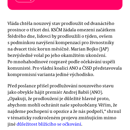
Vláda chtěla nouzový stav prodloužit od dvanáctého
prosince o třicet dní. KSČM žádala omezení začátkem
Štědrého dne, lidovci by prodloužili o týden, ovšem
s podmínkou navýšení kompenzací pro živnostníky
na dvacet tisíc korun měsíčně. Marian Bojko (JAP)
bezvýsledně volal po jeho okamžitém ukončení.
Po mnohahodinové rozpravě podle očekávání uspěli
komunisté. Pro vládní koalici ANO a ČSSD představovala
kompromisní varianta jediné východisko.
Před poslance přišel prodlužování nouzového stavu
jako obvykle hájit premiér Andrej Babiš (ANO).
„Opakuji, že prodloužení je důležité hlavně proto,
abychom mohli ochránit naše spoluobčany. Věřím, že
najdeme pochopení u opozice a že nás podpoří,“ shrnul
v tématicky rozkročeném projevu zmiňujícím mimo
jiné
důležitost blížícího se očkování
.