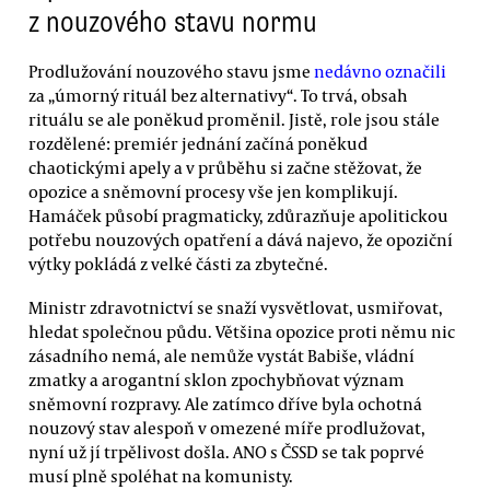
z nouzového stavu normu
Prodlužování nouzového stavu jsme
nedávno označili
za „úmorný rituál bez alternativy“. To trvá, obsah
rituálu se ale poněkud proměnil. Jistě, role jsou stále
rozdělené: premiér jednání začíná poněkud
chaotickými apely a v průběhu si začne stěžovat, že
opozice a sněmovní procesy vše jen komplikují.
Hamáček působí pragmaticky, zdůrazňuje apolitickou
potřebu nouzových opatření a dává najevo, že opoziční
výtky pokládá z velké části za zbytečné.
Ministr zdravotnictví se snaží vysvětlovat, usmiřovat,
hledat společnou půdu. Většina opozice proti němu nic
zásadního nemá, ale nemůže vystát Babiše, vládní
zmatky a arogantní sklon zpochybňovat význam
sněmovní rozpravy. Ale zatímco dříve byla ochotná
nouzový stav alespoň v omezené míře prodlužovat,
nyní už jí trpělivost došla. ANO s ČSSD se tak poprvé
musí plně spoléhat na komunisty.