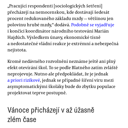
„Pracující respondenti [sociologických šetření]
přecházejí na nemocenskou, kde dostávají šedesát
procent redukovaného základu mzdy — většinou jen
polovinu hrubé mzdy,“ dodává.
Podobně se vyjadřuje
i končící koordinátor národního testování Marián
Hajdúch. Výsledkem únavy, ekonomické tísně
a nedostatečné vládní reakce je extrémní a nebezpečná
nejistota.
Kromě nedávného rozvolnění neznáme ještě ani plný
efekt otevírání škol. To se podle Blatného zatím zvláště
neprojevuje. Nutno ale předpokládat, že je jednak
a priori rizikové
, jednak se případné šíření viru mezi
asymptomatickými školáky bude do zbytku populace
projektovat teprve postupně.
Vánoce přicházejí v až úžasně
zlém čase