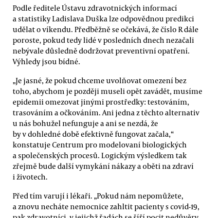
Podle ředitele Ústavu zdravotnických informací
a statistiky Ladislava Duška lze odpovědnou predikci
udělat o víkendu. Předběžně se očekává, že číslo R dále
poroste, pokud tedy lidé v posledních dnech nezačali
nebývale důsledně dodržovat preventivní opatření.
Výhledy jsou bídné.
„Je jasné, že pokud chceme uvolňovat omezení bez
toho, abychom je později museli opět zavádět, musíme
epidemii omezovat jinými prostředky: testováním,
trasováním a očkováním. Ani jedna z těchto alternativ
u nás bohužel nefunguje a ani se nezdá, že
by v dohledné době efektivně fungovat začala,“
konstatuje Centrum pro modelovaní biologických
a společenských procesů. Logickým výsledkem tak
zřejmě bude další vymykání nákazy a oběti na zdraví
i životech.
Před tím varují i lékaři. „Pokud nám nepomůžete,
a znovu necháte nemocnice zahltit pacienty s covid-19,
pak zdravotníci, v jejichž řadách se šíří pocit nedůvěry