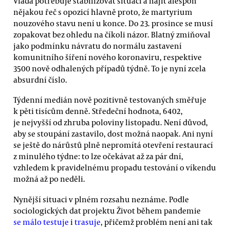
Vláda potřebuje stabilizovat situaci a najít alespoň
nějakou řeč s opozicí hlavně proto, že martyrium
nouzového stavu není u konce. Do 23. prosince se musí
zopakovat bez ohledu na číkoli názor. Blatný zmiňoval
jako podmínku návratu do normálu zastavení
komunitního šíření nového koronaviru, respektive
3500 nově odhalených případů týdně. To je nyní zcela
absurdní číslo.
Týdenní medián nově pozitivně testovaných směřuje
k pěti tisícům denně. Středeční hodnota, 6402,
je nejvyšší od zhruba poloviny listopadu. Není důvod,
aby se stoupání zastavilo, dost možná naopak. Ani nyní
se ještě do nárůstů plně nepromítá otevření restaurací
z minulého týdne: to lze očekávat až za pár dní,
vzhledem k pravidelnému propadu testování o víkendu
možná až po neděli.
Nynější situaci v plném rozsahu neznáme. Podle
sociologických dat projektu Život během pandemie
se málo testuje
i
trasuje
, přičemž problém není ani tak