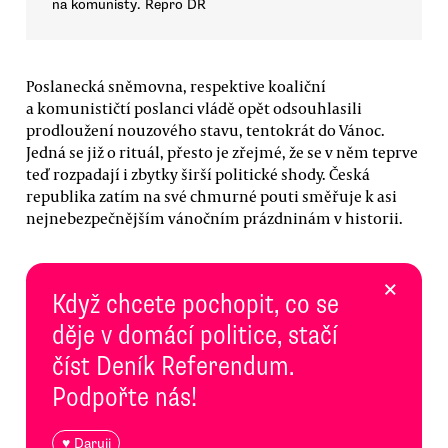
na komunisty. Repro DR
Poslanecká sněmovna, respektive koaliční
a komunističtí poslanci vládě opět odsouhlasili
prodloužení nouzového stavu, tentokrát do Vánoc.
Jedná se již o rituál, přesto je zřejmé, že se v něm teprve
teď rozpadají i zbytky širší politické shody. Česká
republika zatím na své chmurné pouti směřuje k asi
nejnebezpečnějším vánočním prázdninám v historii.
×
Když chcete pochopit, co se
děje v domácí politice, stačí
číst Deník Referendum.
Podpořte nás!
♥ Daruji