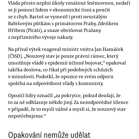
Vláda přesto neplní úkoly vznášené Sněmovnou, nedaří
se jí pomoci lidem v ekonomické tísni a poučit
se z chyb. Bartoš se vymezil i proti neustálým
Babišovým půtkám s primátorem Prahy, Zdeňkem
Hřibem (Piráti), a snaze obviňovat Pražany
z nepříznivého vývoje nákazy.
Na příval výtek reagoval ministr vnitra Jan Hamáček
(ČSSD). „Nouzový stav je pouze právní rámec, který
umožňuje vládě s epidemií účinně bojovat,“ opakoval
takřka doslova, co říkal při podobných schůzích
v minulosti. Podotkl, že opozice ve svém odporu
spoléhá na odpovědnost vlády s komunisty.
Opozičí lídry označil „za pokrytce, pokud doufají, že
to za ně odhlasuje někdo jiný. Za nezodpovědné šílence
v případě, že to myslí vážně a myslí si, že nouzový stav
nepotřebujeme.“
Opakování nemůže udělat