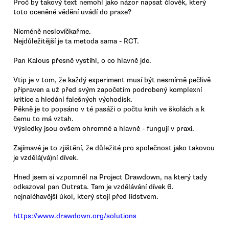
Proč by takový text nemohl jako názor napsat člověk, který
toto oceněné vědění uvádí do praxe?
Nicméně neslovíčkařme.
Nejdůležitější je ta metoda sama - RCT.
Pan Kalous přesně vystihl, o co hlavně jde.
Vtip je v tom, že každý experiment musí být nesmírně pečlivě
připraven a už před svým započetím podrobený komplexní
kritice a hledání falešných východisk.
Pěkně je to popsáno v té pasáži o počtu knih ve školách a k
čemu to má vztah.
Výsledky jsou ovšem ohromné a hlavně - fungují v praxi.
Zajímavé je to zjištění, že důležité pro společnost jako takovou
je vzdělá(vá)ní dívek.
Hned jsem si vzpomněl na Project Drawdown, na který tady
odkazoval pan Outrata. Tam je vzdělávání dívek 6.
nejnaléhavější úkol, který stojí před lidstvem.
https://www.drawdown.org/solutions