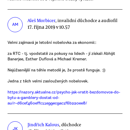
Aleš Morbicer
, invalidní důchodce a audiofil
AM
17. října 2019 v 10.57
Velmi zajímavá je letošní nobelovka za ekonomii::
za RTC - tj. vpodstatě za pokusy na lidech - jí získali Abhijit
Banerjee, Esther Duflová a Michael Kremer.
Nejúžasnější na téhle metodě je, že prostě funguje. :))
Jedna z těch velmi zasloužených nobelovek.
https://nazory.aktualne.cz/psycho-jak-vratit-bezdomovce-do-
bytu-a-gamblery-dostat-od-
au/r~d6cef460effc11e99ec9ac1f6b220ee8/
Jindřich Kalous
, důchodce
JK