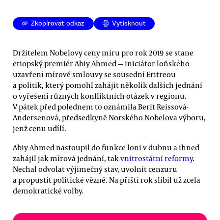
Zkopírovat odkaz
Vytisknout
Držitelem Nobelovy ceny míru pro rok 2019 se stane
etiopský premiér Abiy Ahmed — iniciátor loňského
uzavření mírové smlouvy se sousední Eritreou
a politik, který pomohl zahájit několik dalších jednání
o vyřešení různých konfliktních otázek v regionu.
V pátek před polednem to oznámila Berit Reissová-
Andersenová, předsedkyně Norského Nobelova výboru,
jenž cenu udílí.
Abiy Ahmed nastoupil do funkce loni v dubnu a ihned
zahájil jak mírová jednání, tak
vnitrostátní reformy
.
Nechal odvolat výjimečný stav, uvolnit cenzuru
a propustit politické vězně. Na příští rok slíbil už zcela
demokratické volby.