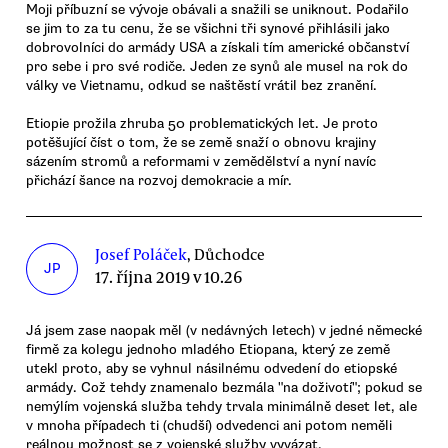
Moji příbuzní se vývoje obávali a snažili se uniknout. Podařilo
se jim to za tu cenu, že se všichni tři synové přihlásili jako
dobrovolníci do armády USA a získali tím americké občanství
pro sebe i pro své rodiče. Jeden ze synů ale musel na rok do
války ve Vietnamu, odkud se naštěstí vrátil bez zranění.
Etiopie prožila zhruba 50 problematických let. Je proto
potěšující číst o tom, že se země snaží o obnovu krajiny
sázením stromů a reformami v zemědělství a nyní navíc
přichází šance na rozvoj demokracie a mír.
Josef Poláček
, Důchodce
JP
17. října 2019 v 10.26
Já jsem zase naopak měl (v nedávných letech) v jedné německé
firmě za kolegu jednoho mladého Etiopana, který ze země
utekl proto, aby se vyhnul násilnému odvedení do etiopské
armády. Což tehdy znamenalo bezmála "na doživotí"; pokud se
nemýlím vojenská služba tehdy trvala minimálně deset let, ale
v mnoha případech ti (chudší) odvedenci ani potom neměli
reálnou možnost se z vojenské služby vyvázat.