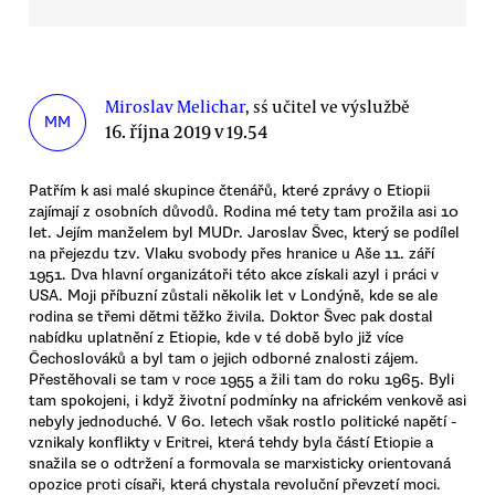
Miroslav Melichar
, sś učitel ve výslužbě
MM
16. října 2019 v 19.54
Patřím k asi malé skupince čtenářů, které zprávy o Etiopii
zajímají z osobních důvodů. Rodina mé tety tam prožila asi 10
let. Jejím manželem byl MUDr. Jaroslav Švec, který se podílel
na přejezdu tzv. Vlaku svobody přes hranice u Aše 11. září
1951. Dva hlavní organizátoři této akce získali azyl i práci v
USA. Moji příbuzní zůstali několik let v Londýně, kde se ale
rodina se třemi dětmi těžko živila. Doktor Švec pak dostal
nabídku uplatnění z Etiopie, kde v té době bylo již více
Čechoslováků a byl tam o jejich odborné znalosti zájem.
Přestěhovali se tam v roce 1955 a žili tam do roku 1965. Byli
tam spokojeni, i když životní podmínky na africkém venkově asi
nebyly jednoduché. V 60. letech však rostlo politické napětí -
vznikaly konflikty v Eritrei, která tehdy byla částí Etiopie a
snažila se o odtržení a formovala se marxisticky orientovaná
opozice proti císaři, která chystala revoluční převzetí moci.