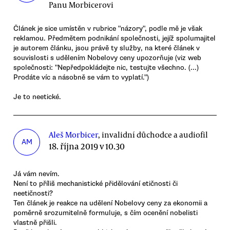
Panu Morbicerovi
Článek je sice umístěn v rubrice "názory", podle mě je však
reklamou. Předmětem podnikání společnosti, jejíž spolumajitel
je autorem článku, jsou právě ty služby, na které článek v
souvislosti s udělením Nobelovy ceny upozorňuje (viz web
společnosti: "Nepředpokládejte nic, testujte všechno. (...)
Prodáte víc a násobně se vám to vyplatí.")
Je to neetické.
Aleš Morbicer
, invalidní důchodce a audiofil
AM
18. října 2019 v 10.30
Já vám nevím.
Není to příliš mechanistické přidělování etičnosti či
neetičnosti?
Ten článek je reakce na udělení Nobelovy ceny za ekonomii a
poměrně srozumitelně formuluje, s čím ocenění nobelisti
vlastně přišli.