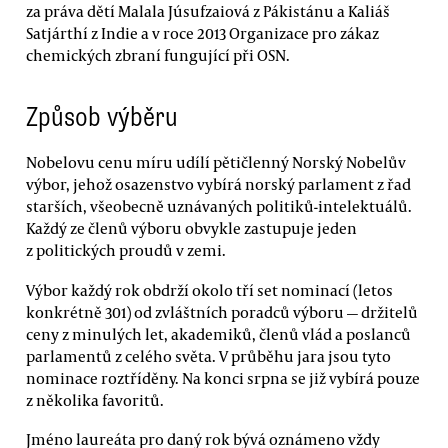
za práva dětí Malala Júsufzaiová z Pákistánu a Kaliáš
Satjárthí z Indie a v roce 2013 Organizace pro zákaz
chemických zbraní fungující při OSN.
Způsob výběru
Nobelovu cenu míru udílí pětičlenný Norský Nobelův
výbor, jehož osazenstvo vybírá norský parlament z řad
starších, všeobecně uznávaných politiků-intelektuálů.
Každý ze členů výboru obvykle zastupuje jeden
z politických proudů v zemi.
Výbor každý rok obdrží okolo tří set nominací (letos
konkrétně 301) od zvláštních poradců výboru — držitelů
ceny z minulých let, akademiků, členů vlád a poslanců
parlamentů z celého světa. V průběhu jara jsou tyto
nominace roztříděny. Na konci srpna se již vybírá pouze
z několika favoritů.
Jméno laureáta pro daný rok bývá oznámeno vždy