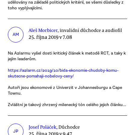
udělovány na základě politických kritérií, se všemi důsledky z
toho vyplývajícími.
Aleš Morbicer
, invalidní důchodce a audiofil
AM
25. října 2019 v 7.08
Na A2larmu vyšel dosti kritický článek k metodě RCT, a taky k
jejím leaderům.
https://a2larm.cz/2019/10/bida-ekonomie-chudoby-komu-
skutecne-pomahaji-nobelovy-ceny/
Autoři jsou ekonomové z Univerzit v Johannesburgu a Cape
Townu.
Zvláštní je takový zhrzený milenecký tón celého jejich článku...
Josef Poláček
, Důchodce
JP
25. října 2019 v 9.47