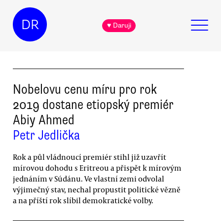
DR
♥ Daruji
Nobelovu cenu míru pro rok
2019 dostane etiopský premiér
Abiy Ahmed
Petr Jedlička
Rok a půl vládnoucí premiér stihl již uzavřít
mírovou dohodu s Eritreou a přispět k mírovým
jednáním v Súdánu. Ve vlastní zemi odvolal
výjimečný stav, nechal propustit politické vězně
a na příští rok slíbil demokratické volby.