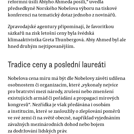
reformní úsilí Abiyho Ahmeda posílí,“ uvedla
předsedkyně Norského Nobelova výboru na tiskové
konferenci na tematický dotaz jednoho z novinářů.
Zpravodajské agentury připomínají, že favoritkou
sázkařů na zisk letošní ceny byla švédská
klimaaktivistka Greta Thunbergová. Abiy Ahmed byl ale
hned druhým nejtipovanějším.
Tradice ceny a poslední laureáti
Nobelova cena míru má být dle Nobelovy závěti udílena
osobnostem či organizacím, které „vykonaly nejvíce
pro bratrství mezi národy, zrušení nebo zmenšení
existujících armád či pořádání a propagaci mírových
kongresů“. Nezřídka je však předávána i osobám
a institucím, které se zasloužily o zlepšování poměrů
ve své zemi či na světě obecně, například vyjednáním
závažných mezinárodních dohod nebo bojem
za dodržování lidských práv.