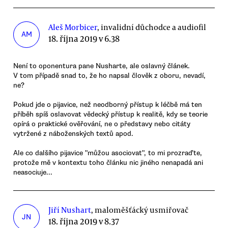
Aleš Morbicer
, invalidní důchodce a audiofil
AM
18. října 2019 v 6.38
Není to oponentura pane Nusharte, ale oslavný článek.
V tom případě snad to, že ho napsal člověk z oboru, nevadí,
ne?
Pokud jde o pijavice, než neodborný přístup k léčbě má ten
příběh spíš oslavovat vědecký přístup k realitě, kdy se teorie
opírá o praktické ověřování, ne o představy nebo citáty
vytržené z náboženských textů apod.
Ale co dalšího pijavice "můžou asociovat", to mi prozraďte,
protože mě v kontextu toho článku nic jiného nenapadá ani
neasociuje...
Jiří Nushart
, maloměšťácký usmiřovač
JN
18. října 2019 v 8.37