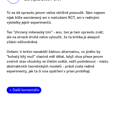
To se dá opravdu jenom velice obtížně posoudit. Sám nejsem
nijak blíže seznámený ani s metodami RCT, ani s reálnými
výsledky jejich experimentů.
Ten "zhrzený milenecký tón" - ano, ten je tam opravdu znát;
ale na straně druhé nelze vyloučit, že ta kritika je alespoň
zčásti odůvodněná.
Ovšem: ti kritici nenabídli žádnou alternativu, co jiného by
"bohatý bílý muž" vlastně měl dělat, když chce přece jenom
zmírnit stav chudoby ve třetím světě, nežli podniknout - místo
abstraktních teoretických modelů - právě zcela reálné
experimenty, jak ta či ona opatření v praxi probíhají.
+ Další komentáře