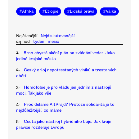
#
Afrika
#
Etiopie
#
Lidská práva
#
Válka
Nejčtenější
Nejdiskutovanější
24 hod
týden
měsíc
1.
Brno chystá akční plán na zvládání veder. Jako
jediné krajské město
2.
Český orloj nepotrestaných viníků a trestaných
obětí
3.
Homofobie je pro vládu jen jedním z nástrojů
moci. Tak jako vše
4.
Proč děláme AltPrajd? Protože solidarita je to
nejdůležitější, co máme
5.
Ceuta jako nástroj hybridního boje. Jak krajní
pravice rozděluje Evropu