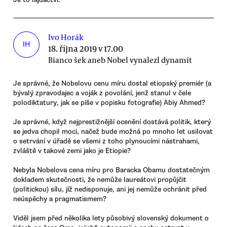
Ivo Horák
IH
18. října 2019 v 17.00
Bianco šek aneb Nobel vynalezl dynamit
Je správné, že Nobelovu cenu míru dostal etiopský premiér (a
bývalý zpravodajec a voják z povolání, jenž stanul v čele
polodiktatury, jak se píše v popisku fotografie) Abiy Ahmed?
Je správné, když nejprestižnější ocenění dostává politik, který
se jedva chopil moci, načež bude možná po mnoho let usilovat
o setrvání v úřadě se všemi z toho plynoucími nástrahami,
zvláště v takové zemi jako je Etiopie?
Nebyla Nobelova cena míru pro Baracka Obamu dostatečným
dokladem skutečnosti, že nemůže laureátovi propůjčit
(politickou) sílu, jíž nedisponuje, ani jej nemůže ochránit před
neúspěchy a pragmatismem?
Viděl jsem před několika lety působivý slovenský dokument o