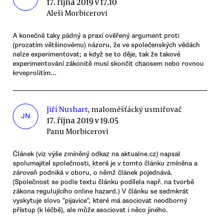
17. října 2019 v 17.10
Aleši Morbicerovi
A konečně taky pádný a praxí ověřený argument proti
(prozatím většinovému) názoru, že ve společenských vědách
nelze experimentovat; a když se to děje, tak že takové
experimentování zákonitě musí skončit chaosem nebo rovnou
krveprolitím...
Jiří Nushart
, maloměšťácký usmiřovač
JN
17. října 2019 v 19.05
Panu Morbicerovi
Článek (viz výše zmíněný odkaz na aktualne.cz) napsal
spolumajitel společnosti, která je v tomto článku zmíněna a
zároveň podniká v oboru, o němž článek pojednává.
(Společnost se podle textu článku podílela např. na tvorbě
zákona regulujícího online hazard.) V článku se sedmkrát
vyskytuje slovo "pijavice", které má asociovat neodborný
přístup (k léčbě), ale může asociovat i něco jiného.