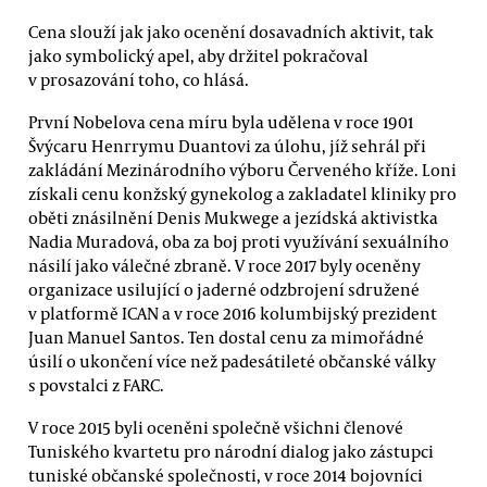
Cena slouží jak jako ocenění dosavadních aktivit, tak
jako symbolický apel, aby držitel pokračoval
v prosazování toho, co hlásá.
První Nobelova cena míru byla udělena v roce 1901
Švýcaru Henrrymu Duantovi za úlohu, jíž sehrál při
zakládání Mezinárodního výboru Červeného kříže. Loni
získali cenu konžský gynekolog a zakladatel kliniky pro
oběti znásilnění Denis Mukwege a jezídská aktivistka
Nadia Muradová, oba za boj proti využívání sexuálního
násilí jako válečné zbraně. V roce 2017 byly oceněny
organizace usilující o jaderné odzbrojení sdružené
v platformě ICAN a v roce 2016 kolumbijský prezident
Juan Manuel Santos. Ten dostal cenu za mimořádné
úsilí o ukončení více než padesátileté občanské války
s povstalci z FARC.
V roce 2015 byli oceněni společně všichni členové
Tuniského kvartetu pro národní dialog jako zástupci
tuniské občanské společnosti, v roce 2014 bojovníci