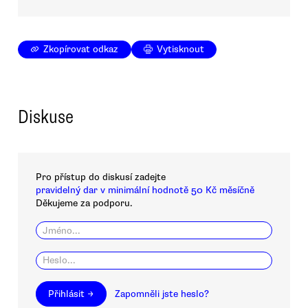
Zkopírovat odkaz
Vytisknout
Diskuse
Pro přístup do diskusí zadejte
pravidelný dar v minimální hodnotě 50 Kč měsíčně
Děkujeme za podporu.
Přihlásit →
Zapomněli jste heslo?