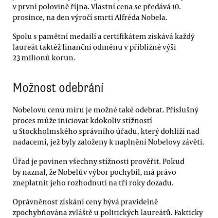
v první polovině října. Vlastní cena se předává 10.
prosince, na den výročí smrti Alfréda Nobela.
Spolu s pamětní medailí a certifikátem získává každý
laureát taktéž finanční odměnu v přibližné výši
23 milionů korun.
Možnost odebrání
Nobelovu cenu míru je možné také odebrat. Příslušný
proces může iniciovat kdokoliv stížností
u Stockholmského správního úřadu, který dohlíží nad
nadacemi, jež byly založeny k naplnění Nobelovy závěti.
Úřad je povinen všechny stížnosti prověřit. Pokud
by naznal, že Nobelův výbor pochybil, má právo
zneplatnit jeho rozhodnutí na tři roky dozadu.
Oprávněnost získání ceny bývá pravidelně
zpochybňována zvláště u politických laureátů. Fakticky