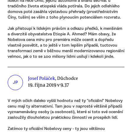
lidech na řece Omo, jejichž autonomii a snahu setrvat u
tradičního života etiopská vláda potírala. Do jejich odlehlého
domova poté zasáhla výstavbou přehrady (prostřednictvím
Číny, tuším) se vším z toho plynoucím potenciálem rozvratu.
Jak přistoupí k lidským právům a odkazu předků, k menšinám
a diverzitě obyvatelstva Etiopie A. Ahmed? Mám obavy, že
Nobelova cena míru pro premiéra může ocenit a dopředu
vlastně posvětit, a to ještě v tom lepším případě, tuctovou
transformaci země v běžnou menší modernizovanou regionální
velmoc, jak o to se 100 miliony lidmi usilují i kdekoli jinde.
Josef Poláček
, Důchodce
JP
19. října 2019 v 9.37
V mých očích daleko vyšší hodnotu než ty "oficiální" Nobelovy
cenu mají ty alternativní. Tam jsou v naprosté většině případů
vyznamenávány osoby (a osobnosti), které si toto své ocenění
zasloužily dlouholetou praktickou činností ve prospěch lidí.
Zatímco ty oficiální Nobelovy ceny - ty jsou většinou