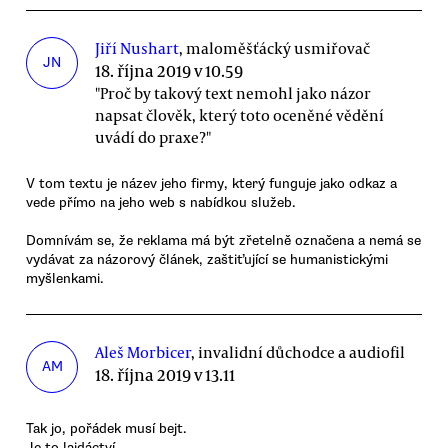
Jiří Nushart
, maloměšťácký usmiřovač
JN
18. října 2019 v 10.59
"Proč by takový text nemohl jako názor
napsat člověk, který toto oceněné vědění
uvádí do praxe?"
V tom textu je název jeho firmy, který funguje jako odkaz a
vede přímo na jeho web s nabídkou služeb.
Domnívám se, že reklama má být zřetelně označena a nemá se
vydávat za názorový článek, zaštiťující se humanistickými
myšlenkami.
Aleš Morbicer
, invalidní důchodce a audiofil
AM
18. října 2019 v 13.11
Tak jo, pořádek musí bejt.
Je to lajdáctví.