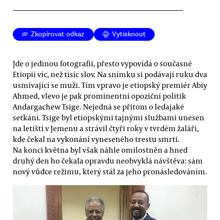
Zkopírovat odkaz
Vytisknout
Jde o jedinou fotografii, přesto vypovídá o současné
Etiopii víc, než tisíc slov. Na snímku si podávají ruku dva
usmívající se muži. Tím vpravo je etiopský premiér Abiy
Ahmed, vlevo je pak prominentní opoziční politik
Andargachew Tsige. Nejedná se přitom o ledajaké
setkání. Tsige byl etiopskými tajnými službami unesen
na letišti v Jemenu a strávil čtyři roky v tvrdém žaláři,
kde čekal na vykonání vyneseného trestu smrti.
Na konci května byl však náhle omilostněn a hned
druhý den ho čekala opravdu neobvyklá návštěva: sám
nový vůdce režimu, který stál za jeho pronásledováním.