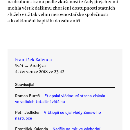
na druhou stranu podle zkušeností z řady jiných zemí
mohla vést k dalšímu zhoršení dostupnosti státních
služeb v už tak velmi nerovnostářské společnosti
a k odklonění kapitálu do zahraničí.
František Kalenda
Svět
→
Analýza
4. července 2018 ve 23.42
Související
Roman Bureš
Etiopská vládnoucí strana získala
ve volbách totalitní většinu
Petr Jedlička
V Etiopii se ujal vlády Zenawiho
nástupce
František Kalenda
Naděje na mír ve východní