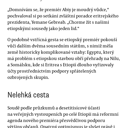
„Domnívám se, že premiér Abiy je moudrý vůdce,“
pochvaloval si po setkání zvláštní poradce eritrejského
prezidenta, Yemane Gebreab. „Chceme žít s našimi
etiopskými sousedy jako jeden lid.“
O podobně vstřícná gesta se etiopský premiér pokouší
vůči dalším dvěma sousedním státům, s nimiž měla
země historicky komplikované vztahy: Egyptu, který
má problém s etiopskou stavbou obří přehrady na Nilu,
a Somálsku, kde si Eritrea s Etiopií dlouho vyřizovaly
účty prostřednictvím podpory spřátelených
ozbrojených skupin.
Nelehká cesta
Soudě podle průzkumů a desetitisícové účasti
na veřejných vystoupeních po celé Etiopii má reformní
agenda nového premiéra přesvědčivou podporu
většiny občanů. Opatrný optimismus je slyšet právě i