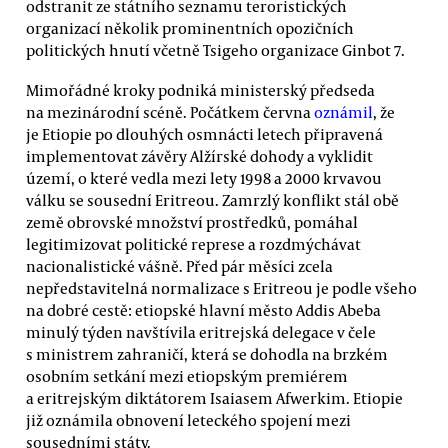
odstranit ze státního seznamu teroristických
organizací několik prominentních opozičních
politických hnutí včetně Tsigeho organizace Ginbot 7.
Mimořádné kroky podniká ministerský předseda
na mezinárodní scéně. Počátkem června
oznámil
, že
je Etiopie po dlouhých osmnácti letech připravená
implementovat závěry Alžírské dohody a vyklidit
území, o které vedla mezi lety 1998 a 2000 krvavou
válku se sousední Eritreou. Zamrzlý konflikt stál obě
země obrovské množství prostředků, pomáhal
legitimizovat politické represe a rozdmýchávat
nacionalistické vášně. Před pár měsíci zcela
nepředstavitelná normalizace s Eritreou je podle všeho
na dobré cestě: etiopské hlavní město Addis Abeba
minulý týden navštívila eritrejská delegace v čele
s ministrem zahraničí, která se dohodla na brzkém
osobním setkání mezi etiopským premiérem
a eritrejským diktátorem Isaiasem Afwerkim. Etiopie
již oznámila obnovení leteckého spojení mezi
sousedními státy.