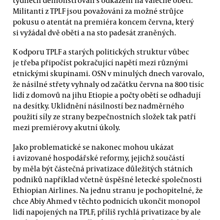
Militanti z TPLF jsou považováni za možné strůjce
pokusu o atentát na premiéra koncem června, který
si vyžádal dvě oběti a na sto padesát zraněných.
K odporu TPLF a starých politických struktur vůbec
je třeba připočíst pokračující napětí mezi různými
etnickými skupinami. OSN v minulých dnech varovalo,
že násilné střety vyhnaly od začátku června na 800 tisíc
lidí z domovů na jihu Etiopie a počty obětí se odhadují
na desítky. Uklidnění násilností bez nadměrného
použití síly ze strany bezpečnostních složek tak patří
mezi premiérovy akutní úkoly.
Jako problematické se nakonec mohou ukázat
i avizované hospodářské reformy, jejichž součástí
by měla být částečná privatizace důležitých státních
podniků například včetně úspěšné letecké společnosti
Ethiopian Airlines. Na jednu stranu je pochopitelné, že
chce Abiy Ahmed v těchto podnicích ukončit monopol
lidí napojených na TPLF, příliš rychlá privatizace by ale