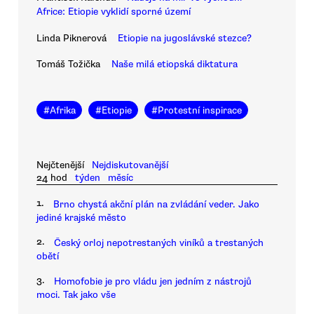
Africe: Etiopie vyklidí sporné území
Linda Piknerová
Etiopie na jugoslávské stezce?
Tomáš Tožička
Naše milá etiopská diktatura
#
Afrika
#
Etiopie
#
Protestní inspirace
Nejčtenější
Nejdiskutovanější
24 hod
týden
měsíc
1.
Brno chystá akční plán na zvládání veder. Jako
jediné krajské město
2.
Český orloj nepotrestaných viníků a trestaných
obětí
3.
Homofobie je pro vládu jen jedním z nástrojů
moci. Tak jako vše