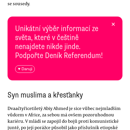
se sousedy.
×
Unikátní výběr informací ze
světa, které v češtině
nenajdete nikde jinde.
Podpořte Deník Referendum!
♥ Daruji
Syn muslima a křesťanky
Dvaačtyřicetiletý Abiy Ahmed je sice vůbec nejmladším
vůdcem v Africe, za sebou má ovšem pozoruhodnou
kariéru. V mládí se zapojil do bojů proti komunistické
juntě, po její porážce působil jako příslušník etiopské