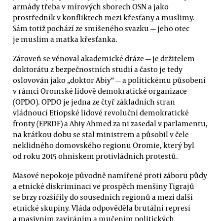
armády třeba v mírových sborech OSN a jako
prostředník v konfliktech mezi křesťany a muslimy.
Sám totiž pochází ze smíšeného svazku — jeho otec
je muslim a matka křesťanka.
Zároveň se věnoval akademické dráze — je držitelem
doktorátu z bezpečnostních studií a často je tedy
oslovován jako „doktor Abiy“ — a politickému působení
v rámci Oromské lidově demokratické organizace
(OPDO). OPDO je jedna ze čtyř základních stran
vládnoucí Etiopské lidové revoluční demokratické
fronty (EPRDF) a Abiy Ahmed za ni zasedal v parlamentu,
na krátkou dobu se stal ministrem a působil v čele
neklidného domovského regionu Oromie, který byl
od roku 2015 ohniskem protivládních protestů.
Masové nepokoje původně namířené proti záboru půdy
a etnické diskriminaci ve prospěch menšiny Tigrajů
se brzy rozšířily do sousedních regionů a mezi další
etnické skupiny. Vláda odpověděla brutální represí
a masivním zavíráním a mučením politických