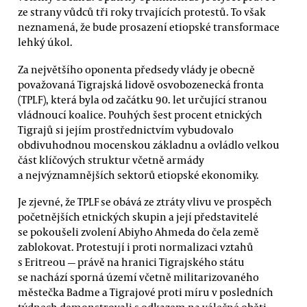
ze strany vůdců tři roky trvajících protestů. To však
neznamená, že bude prosazení etiopské transformace
lehký úkol.
Za největšího oponenta předsedy vlády je obecně
považovaná Tigrajská lidově osvobozenecká fronta
(TPLF), která byla od začátku 90. let určující stranou
vládnoucí koalice. Pouhých šest procent etnických
Tigrajů si jejím prostřednictvím vybudovalo
obdivuhodnou mocenskou základnu a ovládlo velkou
část klíčových struktur včetně armády
a nejvýznamnějších sektorů etiopské ekonomiky.
Je zjevné, že TPLF se obává ze ztráty vlivu ve prospěch
početnějších etnických skupin a její představitelé
se pokoušeli zvolení Abiyho Ahmeda do čela země
zablokovat. Protestují i proti normalizaci vztahů
s Eritreou — právě na hranici Tigrajského státu
se nachází sporná území včetně militarizovaného
městečka Badme a Tigrajové proti míru v posledních
týdnech demonstrovali s odkazem na válečné oběti.