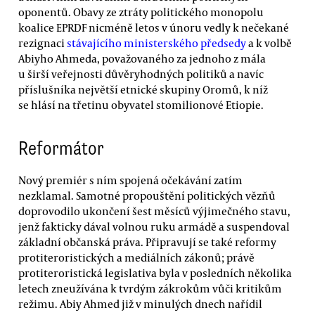
oponentů. Obavy ze ztráty politického monopolu
koalice EPRDF nicméně letos v únoru vedly k nečekané
rezignaci
stávajícího ministerského předsedy
a k volbě
Abiyho Ahmeda, považovaného za jednoho z mála
u širší veřejnosti důvěryhodných politiků a navíc
příslušníka největší etnické skupiny Oromů, k níž
se hlásí na třetinu obyvatel stomilionové Etiopie.
Reformátor
Nový premiér s ním spojená očekávání zatím
nezklamal. Samotné propouštění politických vězňů
doprovodilo ukončení šest měsíců výjimečného stavu,
jenž fakticky dával volnou ruku armádě a suspendoval
základní občanská práva. Připravují se také reformy
protiteroristických a mediálních zákonů; právě
protiteroristická legislativa byla v posledních několika
letech zneužívána k tvrdým zákrokům vůči kritikům
režimu. Abiy Ahmed již v minulých dnech nařídil