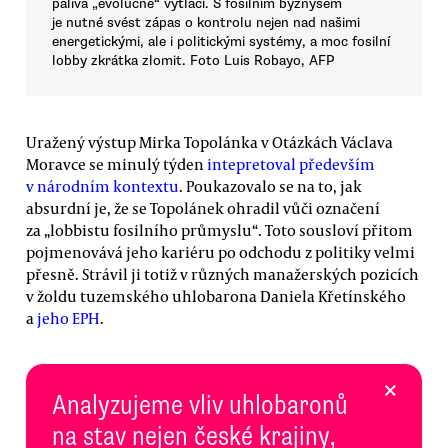
paliva „evolučně“ vytlačí. S fosilním byznysem
je nutné svést zápas o kontrolu nejen nad našimi
energetickými, ale i politickými systémy, a moc fosilní
lobby zkrátka zlomit. Foto Luis Robayo, AFP
Uražený výstup Mirka Topolánka v Otázkách Václava
Moravce se minulý týden
intepretoval především
v národním kontextu
. Poukazovalo se na to, jak
absurdní je, že se Topolánek ohradil vůči označení
za „lobbistu fosilního průmyslu“. Toto sousloví přitom
pojmenovává jeho kariéru po odchodu z politiky velmi
přesně. Strávil ji totiž v různých manažerských pozicích
v žoldu tuzemského uhlobarona Daniela Křetínského
a
jeho EPH
.
×
Analyzujeme vliv uhlobaronů
na stav nejen české krajiny,