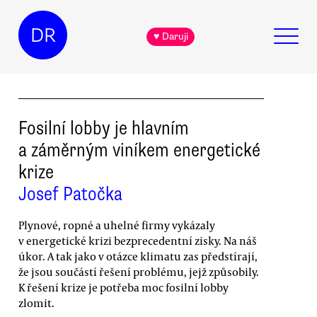
DR
♥ Daruji
Fosilní lobby je hlavním
a záměrným viníkem energetické
krize
Josef Patočka
Plynové, ropné a uhelné firmy vykázaly
v energetické krizi bezprecedentní zisky. Na náš
úkor. A tak jako v otázce klimatu zas předstírají,
že jsou součástí řešení problému, jejž způsobily.
K řešení krize je potřeba moc fosilní lobby
zlomit.