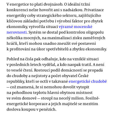
V energetice to platí dvojnásob. O ideální tržní
konkurenci nelze hovořit ani s nadsázkou. Privatizace
energetiky coby strategického sektoru, zajišťujícího
klíčovou základní potřebu i výrobní faktor pro zbytek
ekonomiky, vytvořila situaci
výrazné mocenské
nerovnosti
. Systém se dostal pod kontrolou oligopolu
několika mocných, na maximalizaci zisku zaměřených
hráčů, kteří mohou snadno zneužít své postavení
k profitování na úkor spotřebitelů a zbytku ekonomiky.
Pohled na čísla pak odhaluje, kdo na vzniklé situaci
v posledních letech vydělal, a kdo naopak tratil. A není
to veselé čtení. Rostoucí podíl domácností se propadá
do chudoby a nejistoty a počet obyvatel České
republiky, kteří se octli v takzvané
energetické chudobě
— což znamená, že si nemohou dovolit vytopit
na pohodlnou teplotu hlavní obytnou místnost
ve svém domově — stoupl na necelý milion. Fosilně-
energetické korporace a jejich majitelé se mezitím
doslova koupou v penězích.