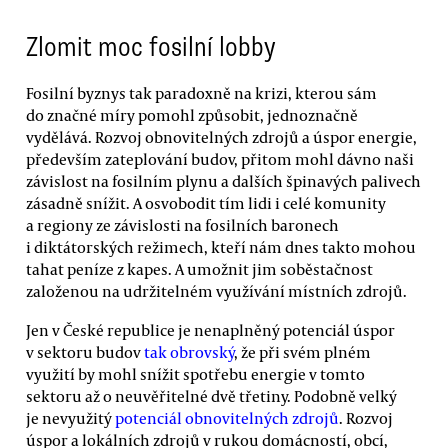
Zlomit moc fosilní lobby
Fosilní byznys tak paradoxně na krizi, kterou sám
do značné míry pomohl způsobit, jednoznačně
vydělává. Rozvoj obnovitelných zdrojů a úspor energie,
především zateplování budov, přitom mohl dávno naši
závislost na fosilním plynu a dalších špinavých palivech
zásadně snížit. A osvobodit tím lidi i celé komunity
a regiony ze závislosti na fosilních baronech
i diktátorských režimech, kteří nám dnes takto mohou
tahat peníze z kapes. A umožnit jim soběstačnost
založenou na udržitelném využívání místních zdrojů.
Jen v České republice je nenaplněný potenciál úspor
v sektoru budov
tak obrovský
, že při svém plném
využití by mohl snížit spotřebu energie v tomto
sektoru až o neuvěřitelné dvě třetiny. Podobně velký
je nevyužitý
potenciál obnovitelných zdrojů
. Rozvoj
úspor a lokálních zdrojů v rukou domácností, obcí,