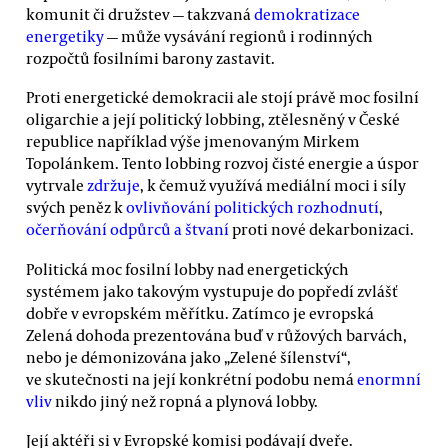
komunit či družstev — takzvaná
demokratizace
energetiky
— může vysávání regionů i rodinných
rozpočtů fosilními barony zastavit.
Proti energetické demokracii ale stojí právě moc fosilní
oligarchie a její politický lobbing, ztělesněný v České
republice například výše jmenovaným Mirkem
Topolánkem. Tento lobbing rozvoj čisté energie a úspor
vytrvale
zdržuje
, k čemuž využívá mediální moci i síly
svých peněz k
ovlivňování politických rozhodnutí
,
očerňování odpůrců a štvaní
proti nové dekarbonizaci.
Politická moc fosilní lobby nad energetických
systémem jako takovým vystupuje do popředí zvlášť
dobře v evropském měřítku. Zatímco je evropská
Zelená dohoda prezentována buď v růžových barvách,
nebo je démonizována jako „Zelené šílenství“,
ve skutečnosti na její konkrétní podobu nemá
enormní
vliv
nikdo jiný než ropná a plynová lobby.
Její aktéři si v Evropské komisi podávají dveře.