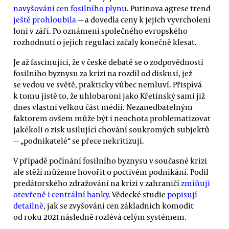
navyšování cen fosilního plynu
. Putinova agrese trend
ještě prohloubila
— a dovedla ceny k jejich vyvrcholení
loni v září. Po oznámení společného evropského
rozhodnutí o jejich regulaci začaly konečně klesat.
Je až fascinující, že v české debatě se o zodpovědnosti
fosilního byznysu za krizi na rozdíl od diskusí, jež
se vedou ve světě, prakticky vůbec nemluví. Přispívá
k tomu jistě to, že uhlobaroni jako Křetínský sami již
dnes vlastní velkou část médií. Nezanedbatelným
faktorem ovšem může být i neochota problematizovat
jakékoli o zisk usilující chování soukromých subjektů
— „podnikatelé“ se přece nekritizují.
V případě počínání fosilního byznysu v současné krizi
ale stěží můžeme hovořit o poctivém podnikání. Podíl
predátorského zdražování na krizi v zahraničí
zmiňují
otevřeně i centrální banky
. Vědecké studie
popisují
detailně
, jak se zvyšování cen základních komodit
od roku 2021 následně rozlévá celým systémem.