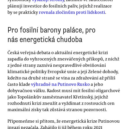
plánují investice do fosilních paliv, jejichž realizace
by se prakticky
rovnala zločinům proti lidskosti
.
Pro fosilní barony paláce, pro
nás energetická chudoba
Česká veřejná debata o aktuální energetické krizi
zapadla do vyhrocených znesvářených příkopů, z nichž
z jedné strany zaznívá nespravedlivé obviňování
klimatické politiky Evropské unie a její Zelené dohody,
kdežto na druhé straně se vina za zdražování až příliš
často klade
výhradně na Putinovo Rusko
a jeho
dobyvačnou válku. Radost musí mít fosilní oligarchové
jako Topolánkův zaměstnavatel Křetínský, jejichž
rozhodnutí krizi zneužít a vyždímat z rostoucích cen
maximální zisky tak zůstává stranou pozornosti.
Připomeňme si přitom, že energetická krize Putinovou
invazí nezačala. Zahájilo ji již během roku 2021