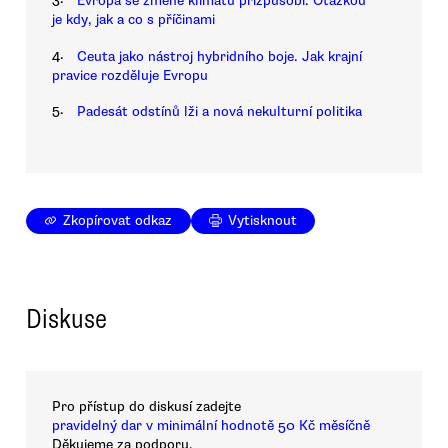
Evropa se změně klimatu přizpůsobí. Otázkou
je kdy, jak a co s příčinami
4.
Ceuta jako nástroj hybridního boje. Jak krajní
pravice rozděluje Evropu
5.
Padesát odstínů lži a nová nekulturní politika
Zkopírovat odkaz
Vytisknout
Diskuse
Pro přístup do diskusí zadejte
pravidelný dar v minimální hodnotě 50 Kč měsíčně
Děkujeme za podporu.