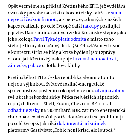
Opět vezměme za příklad Křetínského EPH, jež vydělává
dva roky po sobě na krizi rekordní zisky, takže se
stala
největší českou firmou
, a z peněz vytahaných z našich
kapes realizuje po celé Evropě další
nákupy
posilující
její vliv. Daň z mimořádných zisků Křetínský stejně jako
jeho kolega
Pavel Tykač
platit odmítá
a místo toho
stěhuje firmy do daňových skrýší. Obzvlášť nevkusné
v kontextu šířící se bídy a krize bydlení jsou zprávy
o tom, jak Křetínský nakupuje
luxusní nemovitosti
,
zámečky
,
paláce
či fotbalové kluby.
Křetínského EPH a Česká republika ale ani v tomto
nejsou výjimkou. Světové fosilně-energetické
společnosti za poslední rok opět více než
zdvojnásobily
své už tak rekordní zisky. Pětka největších západních
ropných firem — Shell, Exxon, Chevron, BP a Total —
odhaduje zisky
na 180 miliard EUR, zatímco energetická
chudoba a existenční potíže domácností se prohlubují
po celé Evropě. Jak říká
dokumentární snímek
platformy Gastivists: „Tohle není krize, ale loupež.“