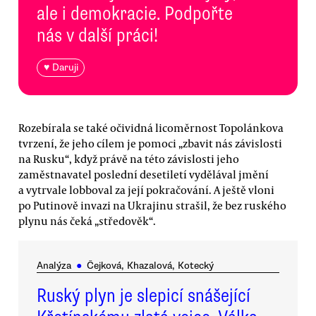
ale i demokracie. Podpořte
nás v další práci!
♥ Daruji
Rozebírala se také očividná licoměrnost Topolánkova
tvrzení, že jeho cílem je pomoci „zbavit nás závislosti
na Rusku“, když právě na této závislosti jeho
zaměstnavatel poslední desetiletí vydělával jmění
a vytrvale lobboval za její pokračování. A ještě vloni
po Putinově invazi na Ukrajinu strašil, že bez ruského
plynu nás čeká „středověk“.
Analýza
●
Čejková, Khazalová, Kotecký
Ruský plyn je slepicí snášející