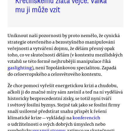
Křetínskému zlatá vejce. Válka
mu ji může vzít
Uniknout naší pozornosti by proto nemělo, že cynická
strategie otevřeného a bezostyšného manipulování
veřejnosti a vytváření dojmu, že dělám přesný opak
toho, co ve skutečnosti dělám (v kontextu mezilidských
vztahů se této formě nejhrubější manipulace říká
gaslighting
), není Topolánkovou specialitou. Zapadá
do celoevropského a celosvětového kontextu.
Že chce pomoci vyřešit energetickou krizi a chudobu,
ačkoli ji do značné míry sám zavinil a teď na ní vydělává
historicky bezprecedentní zisky, se totiž nyní tváří
i světový fosilní byznys. Stejně tak jako se fosilní firmy
snaží usilovně předstírat snahu přispět k řešení
klimatické krize — vykládají na
konferencích
o udržitelnosti o svých dobrých úmyslech nebo
symbolicky
vysazují stromy
, zatímco ve skutečnosti