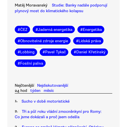
Matěj Moravanský
Studie: Banky nadále podporují
plynový most do klimatického kolapsu
#
ČEZ
#
Jaderná energetika
#
Energetika
#
Obnovitelné zdroje energie
#
Lidská práva
#
Lobbing
#
Pavel Tykač
#
Daniel Křetínský
#
Fosilní paliva
Nejčtenější
Nejdiskutovanější
24 hod
týden
měsíc
1.
Sucho v době motoristické
2.
Tři a půl roku vládní zmocněnkyní pro Romy:
Co jsme dokázali a proč jsem odešla
3.