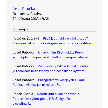
Josef Patočka
Domov
→
Analýza
29. března 2023 v 9.38
Související
Patočka, Žďárský
Proč jsou fakta o růstu tabu?
Vládnoucí ekonomické dogma se rozchází s realitou
Josef Patočka
Chce k nám Křetínský z Ruska
kromě plynu importovat i kulturu veřejné debaty?
Josef Patočka
Zamlčovaný fakt o klimatu: nelze
je zachránit beze změny společenského systému
Josef Patočka
Energetika ve veřejných rukou?
Ale beze všeho, jak si račte přát
Radek Kubala
Neodfrknul si ani na fotbale.
Po perném týdnu půjde Křetínský před
disciplinárku