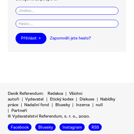
Přihlásit →
Zapomněli jste heslo?
Deník Referendum:
Redakce
|
Všichni
autoři
|
Vydavatel
|
Etický kodex
|
Diskuse
|
Nabídky
práce
|
Nadační fond
|
Bluesky
|
Inzerce
|
null
|
Partneři
© Vydavatelství Referendum, s. r. o., 2020.
Facebook
Bluesky
Instagram
RSS