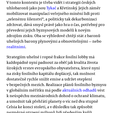
V tomto kontextu je třeba vidět i strategii českých
uhlobaronů jako jsou
Tykač
a Křetínský. Jejich záměr
mobilizovat manipulací veřejného mínění lidi proti
„zelenému šílenství“, a politicky tak dekarbonizaci
zdržovat, dává smysl právě jako hra o čas, potřebný pro
převedení jejich byznysových modelů k novým
zdrojům zisku. Oba se výhledově chtějí stát z baronů
uhelných barony plynovými a obnovitelnými — nebo
realitními
.
Strategiím uhelné i ropné frakce fosilní lobby má
každopádně nyní padnout za oběť jak kvalita života
širokých vrstev evropského obyvatelstva, které nyní
na zisky fosilního kapitálu doplácejí, tak možnost
dostatečně rychle snížit emise a udržet oteplení
v bezpečných mezích. Realizace plánů fosilního byznysu
v globálním měřítku má podle
aktuálních odhadů
vést
k neúspěchu mezinárodních dohod o ochraně klimatu,
a umožnit tak přehřátí planety o víc než dva stupně
Celsia ke konci století, a v důsledku tak způsobit
nezměrné utrpení milionů lidí především kvůli