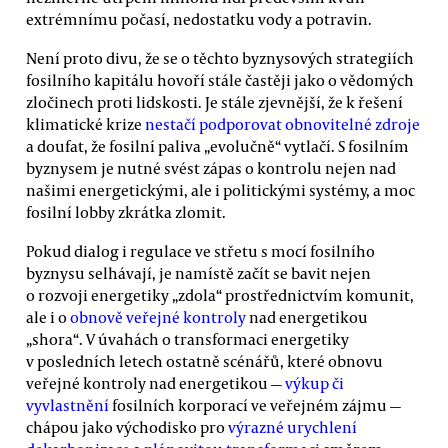
extrémnímu počasí, nedostatku vody a potravin.
Není proto divu, že se o těchto byznysových strategiích
fosilního kapitálu hovoří stále častěji jako o vědomých
zločinech proti lidskosti. Je stále zjevnější, že k řešení
klimatické krize
nestačí podporovat obnovitelné zdroje
a doufat, že fosilní paliva „evolučně“ vytlačí. S fosilním
byznysem je nutné svést zápas o kontrolu nejen nad
našimi energetickými, ale i politickými systémy, a moc
fosilní lobby zkrátka zlomit.
Pokud dialog i regulace ve střetu s mocí fosilního
byznysu selhávají, je namístě začít se bavit nejen
o rozvoji energetiky „zdola“ prostřednictvím komunit,
ale i o
obnově veřejné kontroly
nad energetikou
„shora“. V úvahách o transformaci energetiky
v posledních letech ostatně scénářů, které obnovu
veřejné kontroly nad energetikou —
výkup či
vyvlastnění
fosilních korporací ve veřejném zájmu —
chápou jako východisko pro
výrazné urychlení