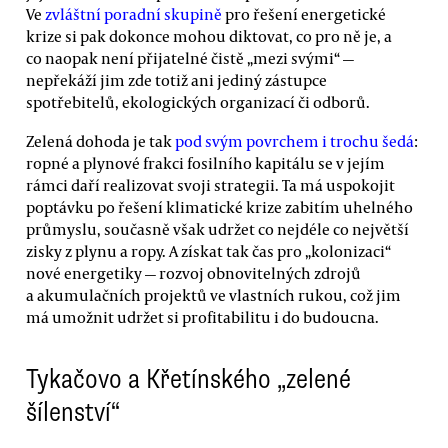
Ve
zvláštní poradní skupině
pro řešení energetické
krize si pak dokonce mohou diktovat, co pro ně je, a
co naopak není přijatelné čistě „mezi svými“ —
nepřekáží jim zde totiž ani jediný zástupce
spotřebitelů, ekologických organizací či odborů.
Zelená dohoda je tak
pod svým povrchem i trochu šedá
:
ropné a plynové frakci fosilního kapitálu se v jejím
rámci daří realizovat svoji strategii. Ta má uspokojit
poptávku po řešení klimatické krize zabitím uhelného
průmyslu, současně však udržet co nejdéle co největší
zisky z plynu a ropy. A získat tak čas pro „kolonizaci“
nové energetiky — rozvoj obnovitelných zdrojů
a akumulačních projektů ve vlastních rukou, což jim
má umožnit udržet si profitabilitu i do budoucna.
Tykačovo a Křetínského „zelené
šílenství“