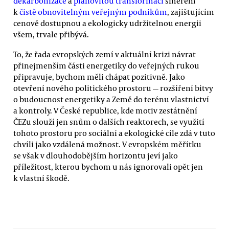
dekarbonizace
a
plánovitou transformaci
směrem
k
čistě obnovitelným veřejným podnikům
, zajištujícím
cenově dostupnou a ekologicky udržitelnou energii
všem, trvale přibývá.
To, že řada evropských zemí v aktuální krizi návrat
přinejmenším části energetiky do veřejných rukou
připravuje, bychom měli chápat pozitivně. Jako
otevření nového politického prostoru — rozšíření bitvy
o budoucnost energetiky a Země do terénu vlastnictví
a kontroly. V České republice, kde motiv zestátnění
ČEZu slouží jen snům o dalších reaktorech, se využití
tohoto prostoru pro sociální a ekologické cíle zdá v tuto
chvíli jako vzdálená možnost. V evropském měřítku
se však v dlouhodobějším horizontu jeví jako
příležitost, kterou bychom u nás ignorovali opět jen
k vlastní škodě.