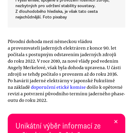
i vyšší emise, spojené s provozem fosilních zdrojů,
nezbytných pro udržení stability soustavy.
Z dlouhodobého hlediska, je však tato cesta
nejschůdnější. Foto pixabay
Původní dohoda mezi německou vládou
a provozovateli jaderných elektráren z konce 90. let
počítala s postupným odstavením jaderných zdrojů
do roku 2022. V roce 2010, za nové vlády pod vedením
Angely Merkelové, však byla dohoda upravena. U části
zdrojů se tehdy počítalo s provozem až do roku 2036.
Po havárii jaderné elektrárny v japonské Fukušimě
na základě
doporučení etické komise
došlo k opětovné
revizi a potvrzení původního termínu jaderného phase-
outu do roku 2022.
×
Unikátní výběr informací ze