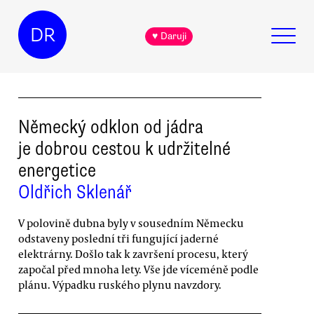
DR
♥ Daruji
Německý odklon od jádra
je dobrou cestou k udržitelné
energetice
Oldřich Sklenář
V polovině dubna byly v sousedním Německu
odstaveny poslední tři fungující jaderné
elektrárny. Došlo tak k završení procesu, který
započal před mnoha lety. Vše jde víceméně podle
plánu. Výpadku ruského plynu navzdory.