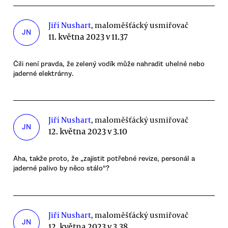
Jiří Nushart
, maloměšťácký usmiřovač
JN
11. května 2023 v 11.37
Čili není pravda, že zelený vodík může nahradit uhelné nebo
jaderné elektrárny.
Jiří Nushart
, maloměšťácký usmiřovač
JN
12. května 2023 v 3.10
Aha, takže proto, že „zajistit potřebné revize, personál a
jaderné palivo by něco stálo“?
Jiří Nushart
, maloměšťácký usmiřovač
JN
12. května 2023 v 3.38