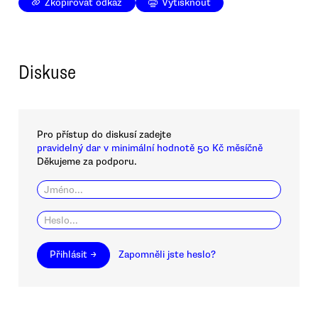
Zkopírovat odkaz
Vytisknout
Diskuse
Pro přístup do diskusí zadejte
pravidelný dar v minimální hodnotě 50 Kč měsíčně
Děkujeme za podporu.
Přihlásit →
Zapomněli jste heslo?