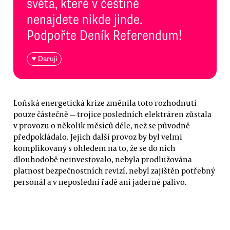
světa, které v češtině
nenajdete nikde jinde.
Podpořte Deník Referendum!
♥ Daruji
Loňská energetická krize změnila toto rozhodnutí
pouze částečně — trojice posledních elektráren zůstala
v provozu o několik měsíců déle, než se původně
předpokládalo. Jejich další provoz by byl velmi
komplikovaný s ohledem na to, že se do nich
dlouhodobě neinvestovalo, nebyla prodlužována
platnost bezpečnostních revizí, nebyl zajištěn potřebný
personál a v neposlední řadě ani jaderné palivo.