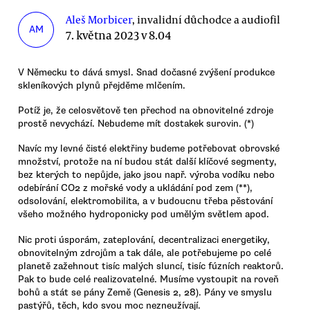
Aleš Morbicer
, invalidní důchodce a audiofil
AM
7. května 2023 v 8.04
V Německu to dává smysl. Snad dočasné zvýšení produkce
skleníkových plynů přejděme mlčením.
Potíž je, že celosvětově ten přechod na obnovitelné zdroje
prostě nevychází. Nebudeme mít dostakek surovin. (*)
Navíc my levné čisté elektřiny budeme potřebovat obrovské
množství, protože na ní budou stát další klíčové segmenty,
bez kterých to nepůjde, jako jsou např. výroba vodíku nebo
odebírání CO2 z mořské vody a ukládání pod zem (**),
odsolování, elektromobilita, a v budoucnu třeba pěstování
všeho možného hydroponicky pod umělým světlem apod.
Nic proti úsporám, zateplování, decentralizaci energetiky,
obnovitelným zdrojům a tak dále, ale potřebujeme po celé
planetě zažehnout tisíc malých sluncí, tisíc fúzních reaktorů.
Pak to bude celé realizovatelné. Musíme vystoupit na roveň
bohů a stát se pány Země (Genesis 2, 28). Pány ve smyslu
pastýřů, těch, kdo svou moc nezneužívají.