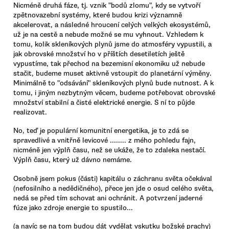
Nicméně druhá fáze, tj. vznik "bodů zlomu", kdy se vytvoří
zpětnovazební systémy, které budou krizi významně
akcelerovat, a následné hroucení celých velkých ekosystémů,
už je na cestě a nebude možné se mu vyhnout. Vzhledem k
tomu, kolik skleníkových plynů jsme do atmosféry vypustili, a
jak obrovské množství ho v příštích desetiletích ještě
vypustíme, tak přechod na bezemisní ekonomiku už nebude
stačit, budeme muset aktivně vstoupit do planetární výměny.
Minimálně to "odsávání" skleníkových plynů bude nutnost. A k
tomu, i jiným nezbytným věcem, budeme potřebovat obrovské
množství stabilní a čisté elektrické energie. S ní to půjde
realizovat.
No, teď je populární komunitní energetika, je to zdá se
spravedlivé a vnitřně levicové ........ z mého pohledu fajn,
nicméně jen výplň času, než se ukáže, že to zdaleka nestačí.
Výplň času, který už dávno nemáme.
Osobně jsem pokus (části) kapitálu o záchranu světa očekával
(nefosilního a nedědičného), přece jen jde o osud celého světa,
nedá se před tím schovat ani ochránit. A potvrzení jaderné
fúze jako zdroje energie to spustilo...
(a navíc se na tom budou dát vydělat vskutku božské prachy)