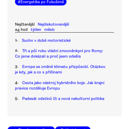
#
Energetika po Fukušimě
Nejčtenější
Nejdiskutovanější
24 hod
týden
měsíc
1.
Sucho v době motoristické
2.
Tři a půl roku vládní zmocněnkyní pro Romy:
Co jsme dokázali a proč jsem odešla
3.
Evropa se změně klimatu přizpůsobí. Otázkou
je kdy, jak a co s příčinami
4.
Ceuta jako nástroj hybridního boje. Jak krajní
pravice rozděluje Evropu
5.
Padesát odstínů lži a nová nekulturní politika