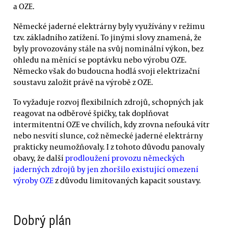
a OZE.
Německé jaderné elektrárny byly využívány v režimu
tzv. základního zatížení. To jinými slovy znamená, že
byly provozovány stále na svůj nominální výkon, bez
ohledu na měnící se poptávku nebo výrobu OZE.
Německo však do budoucna hodlá svoji elektrizační
soustavu založit právě na výrobě z OZE.
To vyžaduje rozvoj flexibilních zdrojů, schopných jak
reagovat na odběrové špičky, tak doplňovat
intermitentní OZE ve chvílích, kdy zrovna nefouká vítr
nebo nesvítí slunce, což německé jaderné elektrárny
prakticky neumožňovaly. I z tohoto důvodu panovaly
obavy, že další
prodloužení provozu německých
jaderných zdrojů by jen zhoršilo existující omezení
výroby OZE
z důvodu limitovaných kapacit soustavy.
Dobrý plán