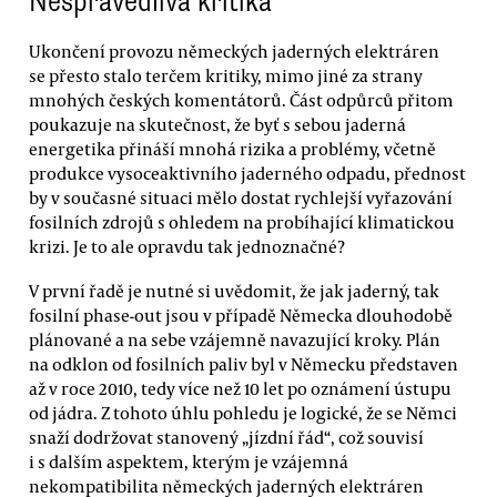
Nespravedlivá kritika
Ukončení provozu německých jaderných elektráren
se přesto stalo terčem kritiky, mimo jiné za strany
mnohých českých komentátorů. Část odpůrců přitom
poukazuje na skutečnost, že byť s sebou jaderná
energetika přináší mnohá rizika a problémy, včetně
produkce vysoceaktivního jaderného odpadu, přednost
by v současné situaci mělo dostat rychlejší vyřazování
fosilních zdrojů s ohledem na probíhající klimatickou
krizi. Je to ale opravdu tak jednoznačné?
V první řadě je nutné si uvědomit, že jak jaderný, tak
fosilní phase-out jsou v případě Německa dlouhodobě
plánované a na sebe vzájemně navazující kroky. Plán
na odklon od fosilních paliv byl v Německu představen
až v roce 2010, tedy více než 10 let po oznámení ústupu
od jádra. Z tohoto úhlu pohledu je logické, že se Němci
snaží dodržovat stanovený „jízdní řád“, což souvisí
i s dalším aspektem, kterým je vzájemná
nekompatibilita německých jaderných elektráren