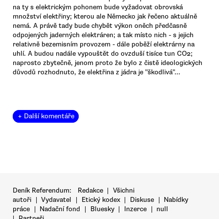
na ty s elektrickým pohonem bude vyžadovat obrovská
množství elektřiny; kterou ale Německo jak řečeno aktuálně
nemá. A právě tady bude chybět výkon oněch předčasně
odpojených jaderných elektráren; a tak místo nich - s jejich
relativně bezemisním provozem - dále poběží elektrárny na
uhlí. A budou nadále vypouštět do ovzduší tisíce tun CO2;
naprosto zbytečně, jenom proto že bylo z čistě ideologických
důvodů rozhodnuto, že elektřina z jádra je "škodlivá"...
+ Další komentáře
Deník Referendum:
Redakce
|
Všichni
autoři
|
Vydavatel
|
Etický kodex
|
Diskuse
|
Nabídky
práce
|
Nadační fond
|
Bluesky
|
Inzerce
|
null
|
Partneři