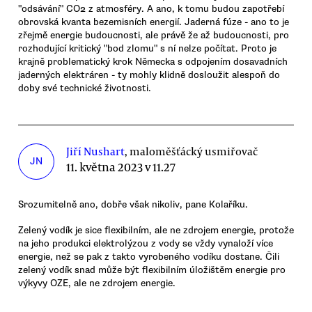
"odsávání" CO2 z atmosféry. A ano, k tomu budou zapotřebí
obrovská kvanta bezemisních energií. Jaderná fúze - ano to je
zřejmě energie budoucnosti, ale právě že až budoucnosti, pro
rozhodující kritický "bod zlomu" s ní nelze počítat. Proto je
krajně problematický krok Německa s odpojením dosavadních
jaderných elektráren - ty mohly klidně dosloužit alespoň do
doby své technické životnosti.
Jiří Nushart
, maloměšťácký usmiřovač
JN
11. května 2023 v 11.27
Srozumitelně ano, dobře však nikoliv, pane Kolaříku.
Zelený vodík je sice flexibilním, ale ne zdrojem energie, protože
na jeho produkci elektrolýzou z vody se vždy vynaloží více
energie, než se pak z takto vyrobeného vodíku dostane. Čili
zelený vodík snad může být flexibilním úložištěm energie pro
výkyvy OZE, ale ne zdrojem energie.