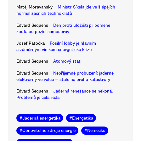
Matěj Moravanský
Ministr Síkela jde ve šlépějích
normalizačních technokratů
Edvard Sequens
Den proti úložišti připomene
zoufalou pozici samospráv
Josef Patočka
Fosilní lobby je hlavním
a záměrným viníkem energetické krize
Edvard Sequens
Atomový stát
Edvard Sequens
Nepříjemné probuzení: jaderné
elektrárny ve válce — stále na prahu katastrofy
Edvard Sequens
Jaderná renesance se nekoná.
Problémů je celá řada
#
Jaderná energetika
#
Energetika
#
Obnovitelné zdroje energie
#
Německo