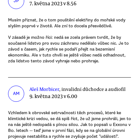
JP
7. května 2023 v 8.56
Musím přiznat, že o tom pouštění elektřiny do mořské vody
slyším poprvé v životě. Ale zní to docela přesvědčivě.
V zásadě je možno říci: nedá se zcela právem tvrdit, že by
současné lidstvo pro svou záchranu nedělalo vůbec nic. Je to
závod s časem, jak rychle se podaří přejít na bezemisní
ekonomiku. Ale v tuto chvíli se ještě vůbec nedá odhadnout,
zda lidstvo tento závod vyhraje nebo prohraje.
Aleš Morbicer
, invalidní důchodce a audiofil
AM
9. května 2023 v 6.00
Vzhledem k obrovské setrvačnosti těch procesů, které ke
klimtické krizi vedou, se dá spíš říct, že už jsme prohráli, jen to
na nás ještě nedopadá s plnou silou. Jak to popsali u Exxonu v
80. letech -- teď jsme v první fázi, kdy se na globální úrovni
projevuje nestabilita a rychle se zvyšuje počet "událostí".