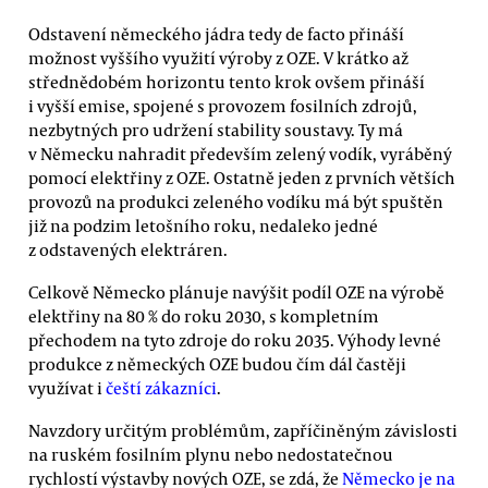
Odstavení německého jádra tedy de facto přináší
možnost vyššího využití výroby z OZE. V krátko až
střednědobém horizontu tento krok ovšem přináší
i vyšší emise, spojené s provozem fosilních zdrojů,
nezbytných pro udržení stability soustavy. Ty má
v Německu nahradit především zelený vodík, vyráběný
pomocí elektřiny z OZE. Ostatně jeden z prvních větších
provozů na produkci zeleného vodíku má být spuštěn
již na podzim letošního roku, nedaleko jedné
z odstavených elektráren.
Celkově Německo plánuje navýšit podíl OZE na výrobě
elektřiny na 80 % do roku 2030, s kompletním
přechodem na tyto zdroje do roku 2035. Výhody levné
produkce z německých OZE budou čím dál častěji
využívat i
čeští zákazníci
.
Navzdory určitým problémům, zapříčiněným závislosti
na ruském fosilním plynu nebo nedostatečnou
rychlostí výstavby nových OZE, se zdá, že
Německo je na