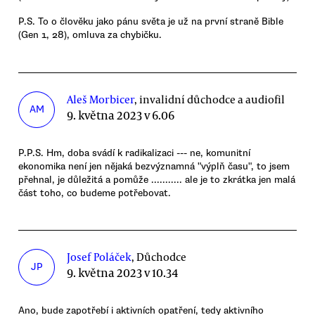
P.S. To o člověku jako pánu světa je už na první straně Bible
(Gen 1, 28), omluva za chybičku.
Aleš Morbicer
, invalidní důchodce a audiofil
AM
9. května 2023 v 6.06
P.P.S. Hm, doba svádí k radikalizaci --- ne, komunitní
ekonomika není jen nějaká bezvýznamná "výplň času", to jsem
přehnal, je důležitá a pomůže ........... ale je to zkrátka jen malá
část toho, co budeme potřebovat.
Josef Poláček
, Důchodce
JP
9. května 2023 v 10.34
Ano, bude zapotřebí i aktivních opatření, tedy aktivního