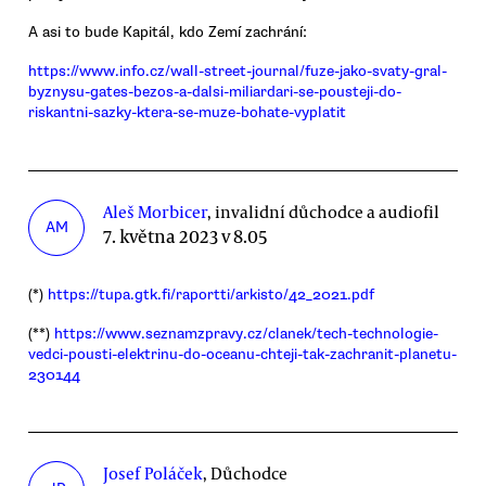
A asi to bude Kapitál, kdo Zemí zachrání:
https://www.info.cz/wall-street-journal/fuze-jako-svaty-gral-
byznysu-gates-bezos-a-dalsi-miliardari-se-pousteji-do-
riskantni-sazky-ktera-se-muze-bohate-vyplatit
Aleš Morbicer
, invalidní důchodce a audiofil
AM
7. května 2023 v 8.05
(*)
https://tupa.gtk.fi/raportti/arkisto/42_2021.pdf
(**)
https://www.seznamzpravy.cz/clanek/tech-technologie-
vedci-pousti-elektrinu-do-oceanu-chteji-tak-zachranit-planetu-
230144
Josef Poláček
, Důchodce