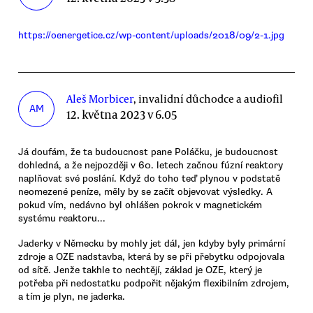
https://oenergetice.cz/wp-content/uploads/2018/09/2-1.jpg
Aleš Morbicer
, invalidní důchodce a audiofil
AM
12. května 2023 v 6.05
Já doufám, že ta budoucnost pane Poláčku, je budoucnost
dohledná, a že nejpozději v 60. letech začnou fúzní reaktory
naplňovat své poslání. Když do toho teď plynou v podstatě
neomezené peníze, měly by se začít objevovat výsledky. A
pokud vím, nedávno byl ohlášen pokrok v magnetickém
systému reaktoru...
Jaderky v Německu by mohly jet dál, jen kdyby byly primární
zdroje a OZE nadstavba, která by se při přebytku odpojovala
od sítě. Jenže takhle to nechtějí, základ je OZE, který je
potřeba při nedostatku podpořit nějakým flexibilním zdrojem,
a tím je plyn, ne jaderka.