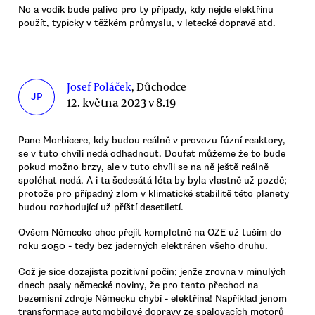
No a vodík bude palivo pro ty případy, kdy nejde elektřinu
použít, typicky v těžkém průmyslu, v letecké dopravě atd.
Josef Poláček
, Důchodce
JP
12. května 2023 v 8.19
Pane Morbicere, kdy budou reálně v provozu fúzní reaktory,
se v tuto chvíli nedá odhadnout. Doufat můžeme že to bude
pokud možno brzy, ale v tuto chvíli se na ně ještě reálně
spoléhat nedá. A i ta šedesátá léta by byla vlastně už pozdě;
protože pro případný zlom v klimatické stabilitě této planety
budou rozhodující už příští desetiletí.
Ovšem Německo chce přejít kompletně na OZE už tuším do
roku 2050 - tedy bez jaderných elektráren všeho druhu.
Což je sice dozajista pozitivní počin; jenže zrovna v minulých
dnech psaly německé noviny, že pro tento přechod na
bezemisní zdroje Německu chybí - elektřina! Například jenom
transformace automobilové dopravy ze spalovacích motorů