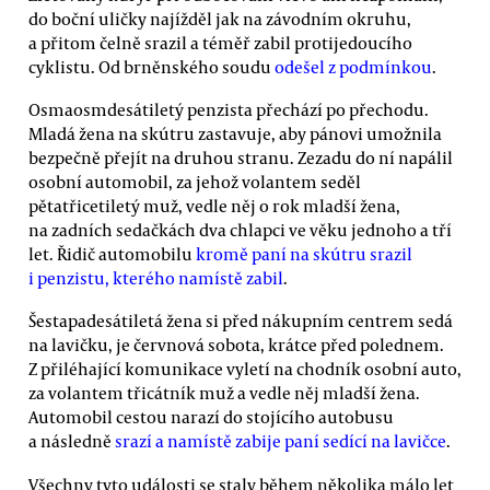
do boční uličky najížděl jak na závodním okruhu,
a přitom čelně srazil a téměř zabil protijedoucího
cyklistu. Od brněnského soudu
odešel z podmínkou
.
Osmaosmdesátiletý penzista přechází po přechodu.
Mladá žena na skútru zastavuje, aby pánovi umožnila
bezpečně přejít na druhou stranu. Zezadu do ní napálil
osobní automobil, za jehož volantem seděl
pětatřicetiletý muž, vedle něj o rok mladší žena,
na zadních sedačkách dva chlapci ve věku jednoho a tří
let. Řidič automobilu
kromě paní na skútru srazil
i penzistu, kterého namístě zabil
.
Šestapadesátiletá žena si před nákupním centrem sedá
na lavičku, je červnová sobota, krátce před polednem.
Z přiléhající komunikace vyletí na chodník osobní auto,
za volantem třicátník muž a vedle něj mladší žena.
Automobil cestou narazí do stojícího autobusu
a následně
srazí a namístě zabije paní sedící na lavičce
.
Všechny tyto události se staly během několika málo let