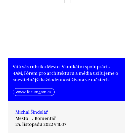
Vítá vás rubrika Město. V unikátní spolupráci s
4AM, Fórem pro architekturu a média usilujeme o
snesitelnější každodennost života ve městech.
www.forum4am.cz
Michal Šindelář
Město
→
Komentář
25. listopadu 2022 v 11.07