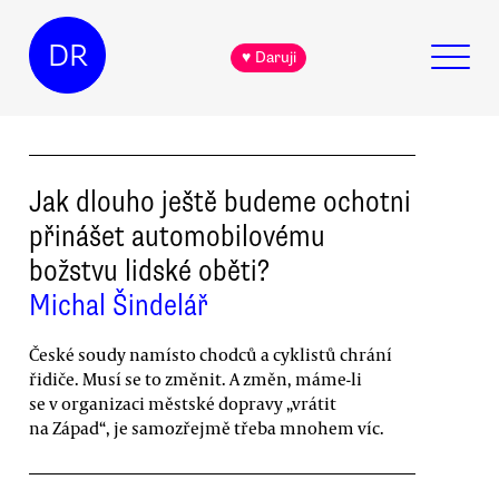
DR
♥ Daruji
Jak dlouho ještě budeme ochotni
přinášet automobilovému
božstvu lidské oběti?
Michal Šindelář
České soudy namísto chodců a cyklistů chrání
řidiče. Musí se to změnit. A změn, máme-li
se v organizaci městské dopravy „vrátit
na Západ“, je samozřejmě třeba mnohem víc.