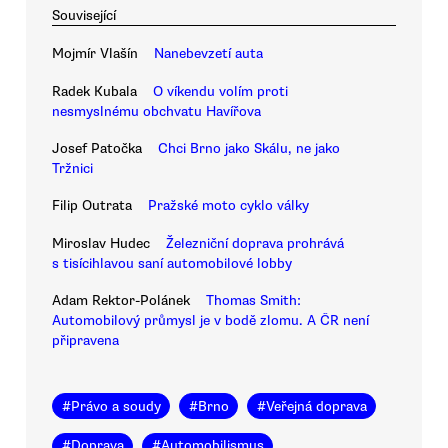
Související
Mojmír Vlašín
Nanebevzetí auta
Radek Kubala
O víkendu volím proti
nesmyslnému obchvatu Havířova
Josef Patočka
Chci Brno jako Skálu, ne jako
Tržnici
Filip Outrata
Pražské moto cyklo války
Miroslav Hudec
Železniční doprava prohrává
s tisícihlavou saní automobilové lobby
Adam Rektor-Polánek
Thomas Smith:
Automobilový průmysl je v bodě zlomu. A ČR není
připravena
#
Právo a soudy
#
Brno
#
Veřejná doprava
#
Doprava
#
Automobilismus