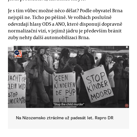
Je s tím vůbec možné něco dělat? Podle obyvatel Brna
nejspíš ne. Ticho po pěšině. Ve volbách poslušně
odevzdají hlasy ODS a ANO, které disponují dopravně
normalizační vizí, v jejímž jádru je především bránit
zuby nehty další automobilizaci Brna.
Na Nizozemsko ztrácíme už padesát let. Repro DR