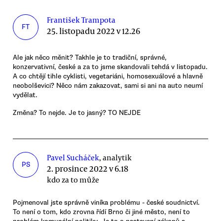
František Trampota
FT
25. listopadu 2022 v 12.26
Ale jak něco měnit? Takhle je to tradiční, správné,
konzervativní, české a za to jsme skandovali tehdá v listopadu.
A co chtějí tihle cyklisti, vegetariáni, homosexuálové a hlavně
neobolševici? Něco nám zakazovat, sami si ani na auto neumí
vydělat.
Změna? To nejde. Je to jasný? TO NEJDE
Pavel Sucháček
, analytik
PS
2. prosince 2022 v 6.18
kdo za to může
Pojmenoval jste správně viníka problému - české soudnictví.
To není o tom, kdo zrovna řídí Brno či jiné město, není to