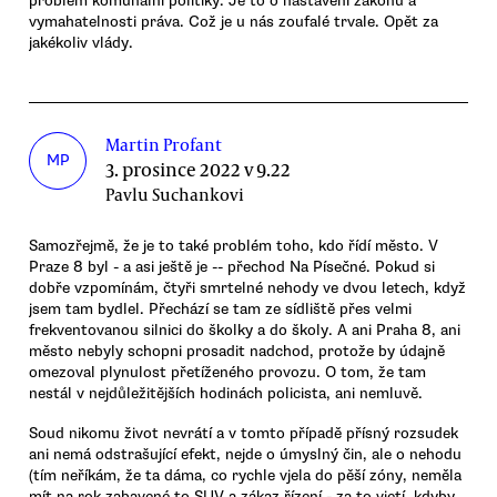
problém komunální politiky. Je to o nastavení zákonů a
vymahatelnosti práva. Což je u nás zoufalé trvale. Opět za
jakékoliv vlády.
Martin Profant
MP
3. prosince 2022 v 9.22
Pavlu Suchankovi
Samozřejmě, že je to také problém toho, kdo řídí město. V
Praze 8 byl - a asi ještě je -- přechod Na Písečné. Pokud si
dobře vzpomínám, čtyři smrtelné nehody ve dvou letech, když
jsem tam bydlel. Přechází se tam ze sídliště přes velmi
frekventovanou silnici do školky a do školy. A ani Praha 8, ani
město nebyly schopni prosadit nadchod, protože by údajně
omezoval plynulost přetíženého provozu. O tom, že tam
nestál v nejdůležitějších hodinách policista, ani nemluvě.
Soud nikomu život nevrátí a v tomto případě přísný rozsudek
ani nemá odstrašující efekt, nejde o úmyslný čin, ale o nehodu
(tím neříkám, že ta dáma, co rychle vjela do pěší zóny, neměla
mít na rok zabavené to SUV a zákaz řízení - za to vjetí, kdyby