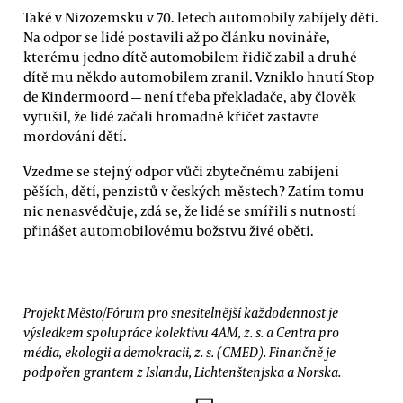
Také v Nizozemsku v 70. letech automobily zabíjely děti.
Na odpor se lidé postavili až po článku novináře,
kterému jedno dítě automobilem řidič zabil a druhé
dítě mu někdo automobilem zranil. Vzniklo hnutí Stop
de Kindermoord — není třeba překladače, aby člověk
vytušil, že lidé začali hromadně křičet zastavte
mordování dětí.
Vzedme se stejný odpor vůči zbytečnému zabíjení
pěších, dětí, penzistů v českých městech? Zatím tomu
nic nenasvědčuje, zdá se, že lidé se smířili s nutností
přinášet automobilovému božstvu živé oběti.
Projekt Město/Fórum pro snesitelnější každodennost je
výsledkem spolupráce kolektivu 4AM, z. s. a Centra pro
média, ekologii a demokracii, z. s. (CMED). Finančně je
podpořen grantem z Islandu, Lichtenštenjska a Norska.