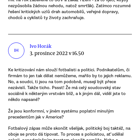
nezpůsobila žádnou nehodu, natož smrťák). Zatímco rozumné
řešení kritických uzlů drah automobilů, veřejné dopravy,
chodců a cyklistů ty životy zachraňuje.
Ivo Horák
IH
3. prosince 2022 v 16.50
Ke kritizování nám slouží fotbalisti a politici. Podnikatelům, či
firmám to jen tak dělat nemůžeme, mařilo by to jejich reklamu.
No, a soudci, ti jsou na tom podobně, musejí být přece
nezávislí. Takže ticho. Pssst! Že má celý soudcovský stav
sociálně k některým vrstvám blíž, a k jiným dál, viděl jste to
někdo napsané?
Že jsou konformní, v jiném systému poplatní minulým
precedentům jak v Americe?
Fotbalový zápas může skončit všelijak, politický boj taktéž, na
oboje se proto dá tipovat. To proces s policistou, ať udělal