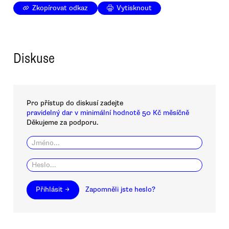
Zkopírovat odkaz
Vytisknout
Diskuse
Pro přístup do diskusí zadejte
pravidelný dar v minimální hodnotě 50 Kč měsíčně
Děkujeme za podporu.
Přihlásit →
Zapomněli jste heslo?