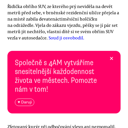
Řidička obřího SUV, ze kterého prý neviděla na devět
metrů před sebe, v brněnské rezidenční uličce přejela a
na místě zabila devatenáctiměsíční holčičku
na odrážedle. Vjela do zákazu vjezdu, pěšky se jí pár set
metrů jít nechtělo, vlastní dítě si ve svém obřím SUV
vezla v autosedačce.
Soud ji osvobodil.
×
Společně s 4AM vytváříme
snesitelnější každodennost
života ve městech. Pomozte
nám v tom!
♥ Daruji
Zfetovaný kurýr při odbočování vlevo ani nezpomalil,