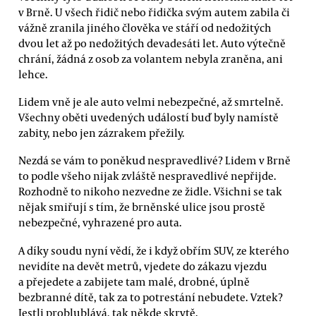
v Brně. U všech řidič nebo řidička svým autem zabila či
vážně zranila jiného člověka ve stáří od nedožitých
dvou let až po nedožitých devadesáti let. Auto výtečně
chrání, žádná z osob za volantem nebyla zraněna, ani
lehce.
Lidem vně je ale auto velmi nebezpečné, až smrtelně.
Všechny oběti uvedených událostí buď byly namístě
zabity, nebo jen zázrakem přežily.
Nezdá se vám to poněkud nespravedlivé? Lidem v Brně
to podle všeho nijak zvláště nespravedlivé nepřijde.
Rozhodně to nikoho nezvedne ze židle. Všichni se tak
nějak smiřují s tím, že brněnské ulice jsou prostě
nebezpečné, vyhrazené pro auta.
A díky soudu nyní vědí, že i když obřím SUV, ze kterého
nevidíte na devět metrů, vjedete do zákazu vjezdu
a přejedete a zabijete tam malé, drobné, úplně
bezbranné dítě, tak za to potrestání nebudete. Vztek?
Jestli problublává, tak někde skrytě.