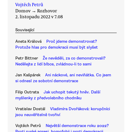
Vojtěch Petrů
Domov
→
Rozhovor
2. listopadu 2022 v 7.08
Související
Aneta Králová
Proč jdeme demonstrovat?
Protože hlas pro demokracii musí být slyšet
Petr Bittner
Že nevěděli, za co demonstrovali?
Nedělejte z lidí blbce, zvládnou-li to sami
Jan Kašpárek
Ani náckové, ani neviňátka. Co jsem
si odnesl ze sobotní demonstrace
Filip Outrata
Jak uchopit tekutý hněv. Další
myšlenky z předvolebního chodníku
Vratislav Dostál
Vladimíra Dvořáková: korupčníci
jsou neuvěřitelně tvořiví
Vojtěch Petrů
Největší demonstrace roku 2022?
Proti ruské agresi, homofobii i proti demokracii