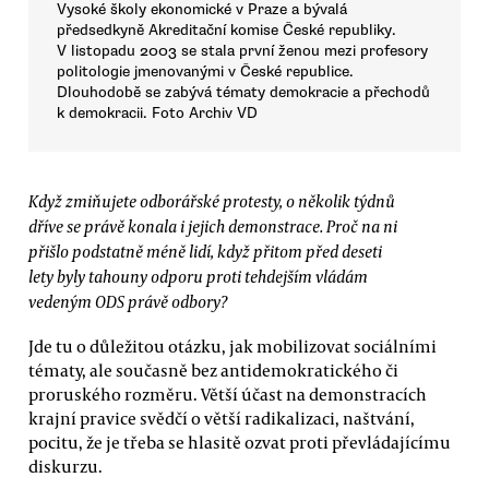
Vysoké školy ekonomické v Praze a bývalá
předsedkyně Akreditační komise České republiky.
V listopadu 2003 se stala první ženou mezi profesory
politologie jmenovanými v České republice.
Dlouhodobě se zabývá tématy demokracie a přechodů
k demokracii. Foto Archiv VD
Když zmiňujete odborářské protesty, o několik týdnů
dříve se právě konala i jejich demonstrace. Proč na ni
přišlo podstatně méně lidí, když přitom před deseti
lety byly tahouny odporu proti tehdejším vládám
vedeným ODS právě odbory?
Jde tu o důležitou otázku, jak mobilizovat sociálními
tématy, ale současně bez antidemokratického či
proruského rozměru. Větší účast na demonstracích
krajní pravice svědčí o větší radikalizaci, naštvání,
pocitu, že je třeba se hlasitě ozvat proti převládajícímu
diskurzu.