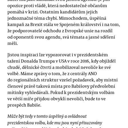
opozice proti vládě, která nedostatečně občanům
pomáhá v krizi. Ostatním kandidátům jejich
jednoznačné téma chybí. Mimochodem, úspěšná
kampaň za Brexit stála ve Spojeném království i na tom,
že podporovatelé odchodu z Evropské unie na rozdíl
od oponentů svou agendu, svá témata a jasné sdělení
měli.
Jistou inspiraci lze vypozorovat i v prezidentském
tažení Donalda Trumpa v USA v roce 2016, kdy objížděl
chudé, dělnické čtvrti a mobilizoval nevoliče ke své
volbě. Máme zprávy o tom, že z centrály ANO
do regionálních struktur vzešel požadavek, aby místní
členové právě taková místa pro Babišovy předvolební
mítinky vyhledávali. Pokud k prezidentským volbám
ve větší míře přijdou obvyklí nevoliči, bude to ve
prospěch Babiše.
Může být tedy v tomto úspěšný a ovládnout
prezidentskou volbu, kde mu jsou nyní přisuzovány