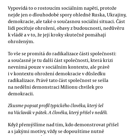
Vypovídá to o rostoucím sociálním napětí, protože
nejde jen o dlouhodobé spory ohledně Ruska, Ukrajiny,
demokracie, ale také o současnou sociální situaci. Část
lidí pociťuje ohrožení, obavy z budoucnosti, nedůvěru
k vládě a v to, že její kroky skutečně pomáhají
ohroženým.
To vše se promítá do radikalizace části společnosti:
a současně je tu další část společnosti, která krizi
nevnímá pouze v sociálním kontextu, ale právě
i v kontextu ohrožení demokracie v důsledku
radikalizace. Právě tato část společnost se sešla
na nedělní demonstraci Milionu chvilek pro
demokracii.
Zkusme popsat profil typického člověka, který šel
na Václavák v pátek. A člověka, který přišel v neděli.
Když přemýšlíme nad tím, kdo demonstrovat přišel
a s jakými motivy, vždy se dopouštíme nutně