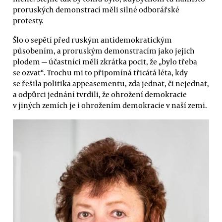
proruských demonstrací měli silné odborářské
protesty.
Šlo o sepětí před ruským antidemokratickým
působením, a proruským demonstracím jako jejich
plodem — účastníci měli zkrátka pocit, že „bylo třeba
se ozvat“. Trochu mi to připomíná třicátá léta, kdy
se řešila politika appeasementu, zda jednat, či nejednat,
a odpůrci jednání tvrdili, že ohrožení demokracie
v jiných zemích je i ohrožením demokracie v naší zemi.