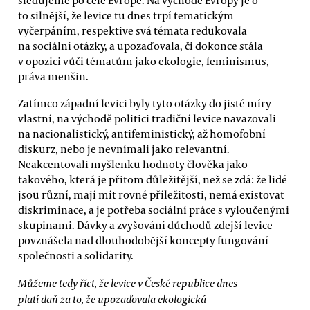
to silnější, že levice tu dnes trpí tematickým
vyčerpáním, respektive svá témata redukovala
na sociální otázky, a upozaďovala, či dokonce stála
v opozici vůči tématům jako ekologie, feminismus,
práva menšin.
Zatímco západní levici byly tyto otázky do jisté míry
vlastní, na východě politici tradiční levice navazovali
na nacionalistický, antifeministický, až homofobní
diskurz, nebo je nevnímali jako relevantní.
Neakcentovali myšlenku hodnoty člověka jako
takového, která je přitom důležitější, než se zdá: že lidé
jsou různí, mají mít rovné příležitosti, nemá existovat
diskriminace, a je potřeba sociální práce s vyloučenými
skupinami. Dávky a zvyšování důchodů zdejší levice
povznášela nad dlouhodobější koncepty fungování
společnosti a solidarity.
Můžeme tedy říct, že levice v České republice dnes
platí daň za to, že upozaďovala ekologická