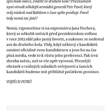
spíš malé šance, zvláště ve druhém kole? Průzkumům
nyní vévodí někdejší armádní generál Petr Pavel, který
svůj náskok nad Babišem v čase spíše posiluje. Pavel
tedy nemá nic jisté?
Nemá, vzpomeňme si na expremiéra Jana Fischera,
který se několik měsíců před prezidentskou volbou
v roce 2013 zdál jako jasný favorit, a nakonec se nedostal
ani do druhého kola. Vždy, když některý z kandidátů
oznámí oficiálně svou kandidaturu a jsou ho na čas
plná média, vede to k růstu jeho preferencí. Pak trvá
zhruba měsíc, než se vše opět vyrovná. Přesnější
obrázek o reálných náladách veřejnosti a šancích
kandidátů budeme mít přibližně počátkem prosince.
VOJTĚCH PETRŮ