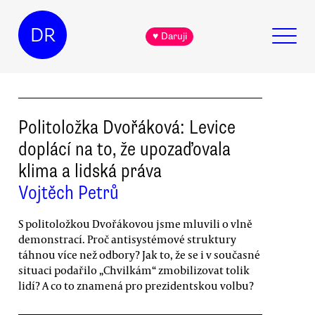
DR
♥ Daruji
Politoložka Dvořáková: Levice
doplácí na to, že upozaďovala
klima a lidská práva
Vojtěch Petrů
S politoložkou Dvořákovou jsme mluvili o vlně
demonstrací. Proč antisystémové struktury
táhnou více než odbory? Jak to, že se i v současné
situaci podařilo „Chvilkám“ zmobilizovat tolik
lidí? A co to znamená pro prezidentskou volbu?