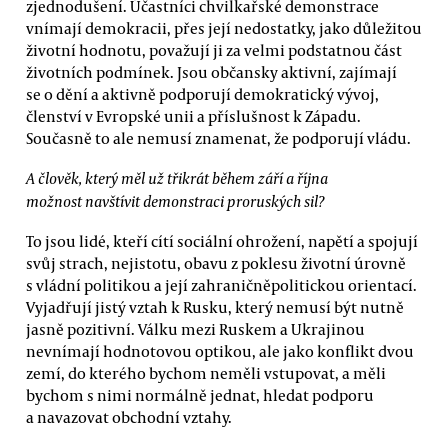
zjednodušení. Účastníci chvilkařské demonstrace
vnímají demokracii, přes její nedostatky, jako důležitou
životní hodnotu, považují ji za velmi podstatnou část
životních podmínek. Jsou občansky aktivní, zajímají
se o dění a aktivně podporují demokratický vývoj,
členství v Evropské unii a příslušnost k Západu.
Současně to ale nemusí znamenat, že podporují vládu.
A člověk, který měl už třikrát během září a října
možnost navštívit demonstraci proruských sil?
To jsou lidé, kteří cítí sociální ohrožení, napětí a spojují
svůj strach, nejistotu, obavu z poklesu životní úrovně
s vládní politikou a její zahraničněpolitickou orientací.
Vyjadřují jistý vztah k Rusku, který nemusí být nutně
jasně pozitivní. Válku mezi Ruskem a Ukrajinou
nevnímají hodnotovou optikou, ale jako konflikt dvou
zemí, do kterého bychom neměli vstupovat, a měli
bychom s nimi normálně jednat, hledat podporu
a navazovat obchodní vztahy.