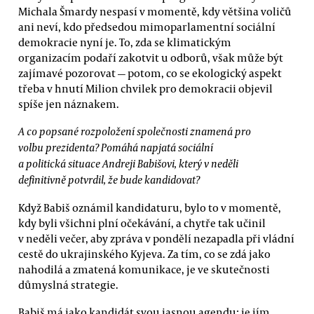
Michala Šmardy nespasí v momentě, kdy většina voličů
ani neví, kdo předsedou mimoparlamentní sociální
demokracie nyní je. To, zda se klimatickým
organizacím podaří zakotvit u odborů, však může být
zajímavé pozorovat — potom, co se ekologický aspekt
třeba v hnutí Milion chvilek pro demokracii objevil
spíše jen náznakem.
A co popsané rozpoložení společnosti znamená pro
volbu prezidenta? Pomáhá napjatá sociální
a politická situace Andreji Babišovi, který v neděli
definitivně potvrdil, že bude kandidovat?
Když Babiš oznámil kandidaturu, bylo to v momentě,
kdy byli všichni plní očekávání, a chytře tak učinil
v neděli večer, aby zpráva v pondělí nezapadla při vládní
cestě do ukrajinského Kyjeva. Za tím, co se zdá jako
nahodilá a zmatená komunikace, je ve skutečnosti
důmyslná strategie.
Babiš má jako kandidát svou jasnou agendu: je jím