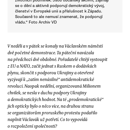
životních podmínek. Jsou občansky aktivní, zajímají
se o dění a aktivně podporují demokratický vývoj,
členství v Evropské unii a příslušnost k Západu.
Současně to ale nemusí znamenat, že podporují
vládu.“ Foto Archiv VD
V neděli a v pátek se konaly na Václavském náměstí
dvě početné demonstrace. Ta páteční navázala
na předchozí dvě obdobné. Pořadatelé chtějí vystoupit
z EU a NATO, začít jednat s Ruskem o dodávkách
plynu, skončit s podporou Ukrajiny a otevřeně
vyzývají k „zatím nenásilné“ antidemokratické
revoluci. Naopak nedělní, organizovaná Milionem
chvilek, se nesla v duchu podpory Ukrajiny
a demokratických hodnot. Na té „prodemokratické“
jich opticky bylo o něco více, na druhou stranu
se organizátorům proruského protestu podařilo
naplnit Václavák už potřetí. Co to vypovídá
o rozpoložení společnosti?