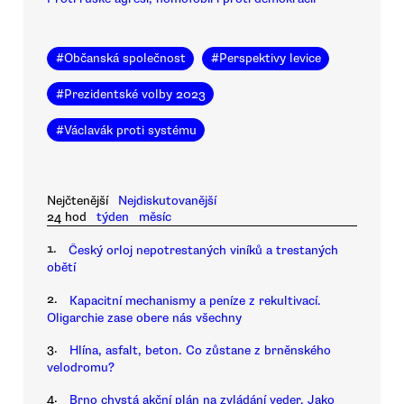
#
Občanská společnost
#
Perspektivy levice
#
Prezidentské volby 2023
#
Václavák proti systému
Nejčtenější
Nejdiskutovanější
24 hod
týden
měsíc
1.
Český orloj nepotrestaných viníků a trestaných
obětí
2.
Kapacitní mechanismy a peníze z rekultivací.
Oligarchie zase obere nás všechny
3.
Hlína, asfalt, beton. Co zůstane z brněnského
velodromu?
4.
Brno chystá akční plán na zvládání veder. Jako