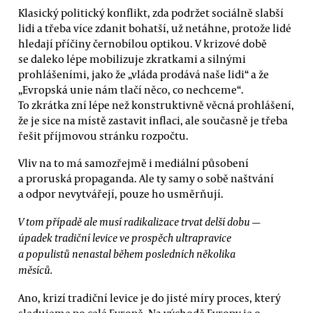
Klasický politický konflikt, zda podržet sociálně slabší
lidi a třeba více zdanit bohatší, už netáhne, protože lidé
hledají příčiny černobílou optikou. V krizové době
se daleko lépe mobilizuje zkratkami a silnými
prohlášeními, jako že „vláda prodává naše lidi“ a že
„Evropská unie nám tlačí něco, co nechceme“.
To zkrátka zní lépe než konstruktivně věcná prohlášení,
že je sice na místě zastavit inflaci, ale současně je třeba
řešit příjmovou stránku rozpočtu.
Vliv na to má samozřejmě i mediální působení
a proruská propaganda. Ale ty samy o sobě naštvání
a odpor nevytvářejí, pouze ho usměrňují.
V tom případě ale musí radikalizace trvat delší dobu —
úpadek tradiční levice ve prospěch ultrapravice
a populistů nenastal během posledních několika
měsíců.
Ano, krizí tradiční levice je do jisté míry proces, který
sledujeme po celé Evropě. Na východě Evropy je o