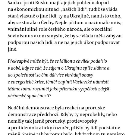
Sankce proti Rusku mají z jejich pohledu dopad
na ekonomickou situaci „našich lidí“, tudíž se vláda
stará vlastně o jiné lidi, ty na Ukrajině, namísto toho,
aby se starala o Čechy. Nejde přitom o nacionalismus,
vnímání silné role českého národa, ale o sociální
šovinismus v tom smyslu, že by se vláda měla zabývat
podporou našich lidí, a ne na jejich úkor podporovat
jiné.
Překvapivé může být, že se Milionu chvilek podařilo
v době, kdy se zdá, že zájem o Ukrajinu spíše slábne a
do společnosti se čím dál více vkrádají obavy
z energetické krize, téměř zaplnit Václavské náměstí.
Máme tomu rozumět jako příznaku vyspělosti zdejší
občanské společnosti?
Nedělní demonstrace byla reakcí na proruské
demonstrace předchozí. Kdyby ty neproběhly, nebo
neměly tak jasně proruský, protievropský
a protidemokratický rozměr, přišlo by lidí podstatně
méně. Stejně tak by tomu bylo, kdybychom tu namísto