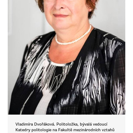
Vladimíra Dvořáková. Politoložka, bývalá vedoucí
Katedry politologie na Fakultě mezinárodních vztahů