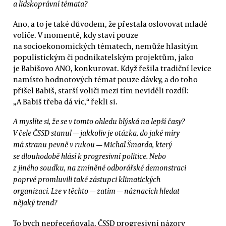
a lidskoprávní témata?
Ano, a to je také důvodem, že přestala oslovovat mladé
voliče. V momentě, kdy staví pouze
na socioekonomických tématech, nemůže hlasitým
populistickým či podnikatelským projektům, jako
je Babišovo ANO, konkurovat. Když řešila tradiční levice
namísto hodnotových témat pouze dávky, a do toho
přišel Babiš, starší voliči mezi tím neviděli rozdíl:
„A Babiš třeba dá víc,“ řekli si.
A myslíte si, že se v tomto ohledu blýská na lepší časy?
V čele ČSSD stanul — jakkoliv je otázka, do jaké míry
má stranu pevně v rukou — Michal Šmarda, který
se dlouhodobě hlásí k progresivní politice. Nebo
z jiného soudku, na zmíněné odborářské demonstraci
poprvé promluvili také zástupci klimatických
organizací. Lze v těchto — zatím — náznacích hledat
nějaký trend?
To bych nepřeceňovala. ČSSD progresivní názory