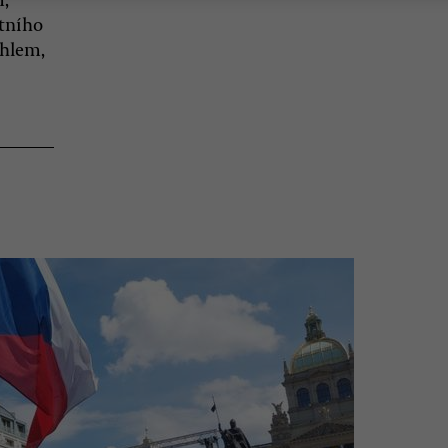
stního
chlem,