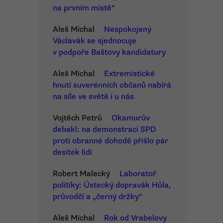
na prvním místě“
Aleš Michal
Nespokojený
Václavák se sjednocuje
v podpoře Baštovy kandidatury
Aleš Michal
Extremistické
hnutí suverénních občanů nabírá
na síle ve světě i u nás
Vojtěch Petrů
Okamurův
debakl: na demonstraci SPD
proti obranné dohodě přišlo pár
desítek lidí
Robert Malecký
Laboratoř
politiky: Ústecký dopravák Hůla,
průvodčí a „černý držky“
Aleš Michal
Rok od Vrabelovy