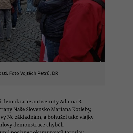
sti. Foto Vojtěch Petrů, DR
ní demokracie antisemity Adama B.
trany Naše Slovensko Mariana Kotleby,
ivy Ne základnám, a bohužel také vlajky
hlovy demonstrace chyběli
upil poslanec okamurovců Jaroslav