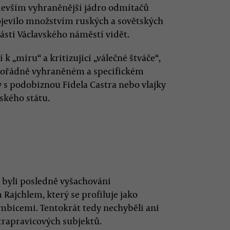
především vyhraněnější jádro odmítačů
ojevilo množstvím ruských a sovětských
části Václavského náměstí vidět.
k „míru“ a kritizující „válečné štváče“,
imořádně vyhraněném a specifickém
ky s podobiznou Fidela Castra nebo vlajky
ského státu.
o byli posledně vyšachováni
ajchlem, který se profiluje jako
ambicemi. Tentokrát tedy nechyběli ani
ltrapravicových subjektů.