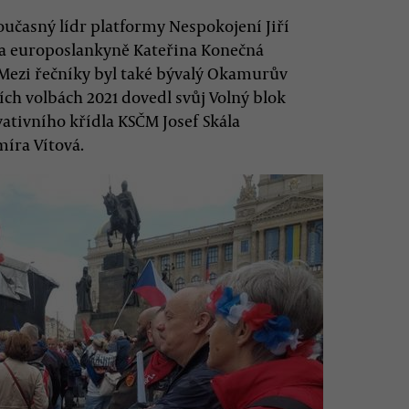
oučasný lídr platformy Nespokojení Jiří
 a europoslankyně Kateřina Konečná
. Mezi řečníky byl také bývalý Okamurův
ch volbách 2021 dovedl svůj Volný blok
vativního křídla KSČM Josef Skála
míra Vítová.