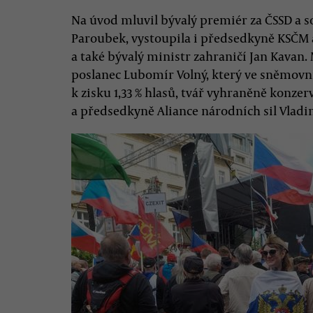
Na úvod mluvil bývalý premiér za ČSSD a s
Paroubek, vystoupila i předsedkyně KSČM
a také bývalý ministr zahraničí Jan Kavan
poslanec Lubomír Volný, který ve sněmovní
k zisku 1,33 % hlasů, tvář vyhraněně konzer
a předsedkyně Aliance národních sil Vladi