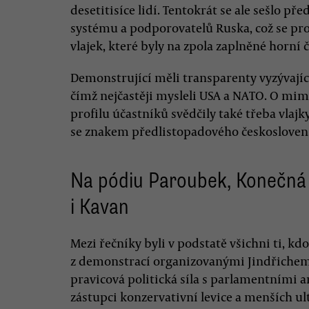
desetitisíce lidí. Tentokrát se ale sešlo 
systému a podporovatelů Ruska, což se pr
vlajek, které byly na zpola zaplněné horní 
Demonstrující měli transparenty vyzývající 
čímž nejčastěji mysleli USA a NATO. O m
profilu účastníků svědčily také třeba vlaj
se znakem předlistopadového českosloven
Na pódiu Paroubek, Konečná
i Kavan
Mezi řečníky byli v podstatě všichni ti, kd
z demonstrací organizovanými Jindřichem R
pravicová politická síla s parlamentními 
zástupci konzervativní levice a menších u