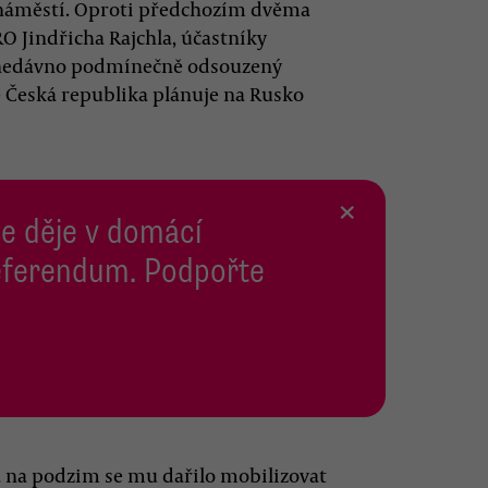
 náměstí. Oproti předchozím dvěma
 Jindřicha Rajchla, účastníky
l, nedávno podmínečně odsouzený
že Česká republika plánuje na Rusko
×
se děje v domácí
 Referendum. Podpořte
 a na podzim se mu dařilo mobilizovat