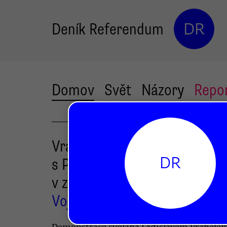
Deník Referendum
DR
Domov
Svět
Názory
Repo
Vrabel se pokusil o comebac
DR
s Paroubkem a Kavanem
v zádech. Jen lidé nepřišli
Vojtěch Petrů
Demonstrace svolaná Ladislavem Vrabele