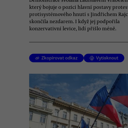
který bojuje o pozici hlavní postavy prote
protisystémového hnutí s Jindřichem Raj
skončila nezdarem. I když jej podpořila
konzervativní levice, lidí přišlo méně.
Zkopírovat odkaz
Vytisknout