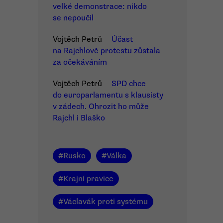
velké demonstrace: nikdo
se nepoučil
Vojtěch Petrů
Účast
na Rajchlově protestu zůstala
za očekáváním
Vojtěch Petrů
SPD chce
do europarlamentu s klausisty
v zádech. Ohrozit ho může
Rajchl i Blaško
#
Rusko
#
Válka
#
Krajní pravice
#
Václavák proti systému