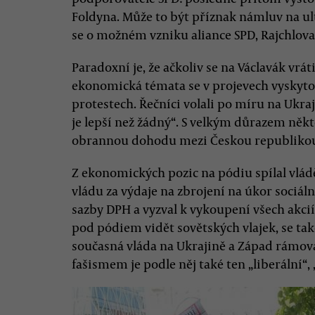
Foldyna. Může to být příznak námluv na ul
se o možném vzniku aliance SPD, Rajchlova 
Paradoxní je, že ačkoliv se na Václavák vráti
ekonomická témata se v projevech vyskyto
protestech. Řečníci volali po míru na Ukr
je lepší než žádný“. S velkým důrazem někt
obrannou dohodu mezi Českou republikou
Z ekonomických pozic na pódiu spílal vlád
vládu za výdaje na zbrojení na úkor sociál
sazby DPH a vyzval k vykoupení všech akci
pod pódiem vidět sovětských vlajek, se ta
současná vláda na Ukrajině a Západ rámovali
fašismem je podle něj také ten „liberální“,