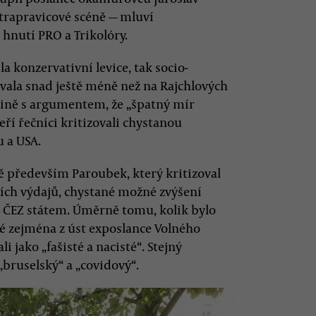
trapravicové scéně — mluví
hnutí PRO a Trikolóry.
la konzervativní levice, tak socio-
vala snad ještě méně než na Rajchlových
ajině s argumentem, že „špatný mír
eří řečníci kritizovali chystanou
 a USA.
ě především Paroubek, který kritizoval
ních výdajů, chystané možné zvýšení
í ČEZ státem. Úměrně tomu, kolik bylo
ké zejména z úst exposlance Volného
 jako „fašisté a nacisté“. Stejný
 „bruselský“ a „covidový“.