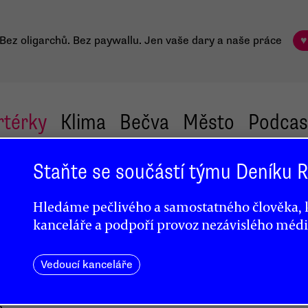
Bez oligarchů. Bez paywallu.
Jen vaše dary a naše práce
♥
rtérky
Klima
Bečva
Město
Podcas
Staňte se součástí týmu Deníku
k
Hledáme pečlivého a samostatného člověka, k
kanceláře a podpoří provoz nezávislého médi
Vedoucí kanceláře
m,