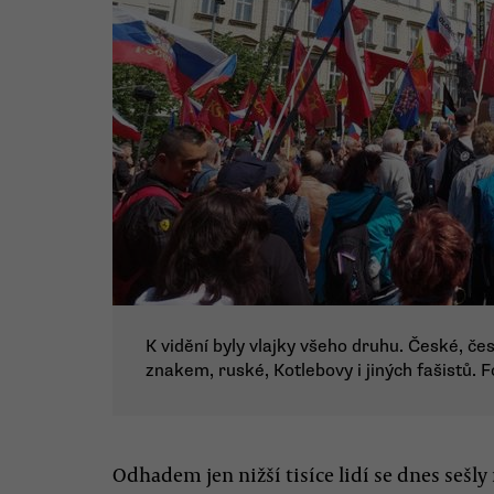
K vidění byly vlajky všeho druhu. České, č
znakem, ruské, Kotlebovy i jiných fašistů. 
Odhadem jen nižší tisíce lidí se dnes seš