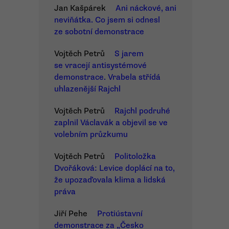
Jan Kašpárek
Ani náckové, ani
neviňátka. Co jsem si odnesl
ze sobotní demonstrace
Vojtěch Petrů
S jarem
se vracejí antisystémové
demonstrace. Vrabela střídá
uhlazenější Rajchl
Vojtěch Petrů
Rajchl podruhé
zaplnil Václavák a objevil se ve
volebním průzkumu
Vojtěch Petrů
Politoložka
Dvořáková: Levice doplácí na to,
že upozaďovala klima a lidská
práva
Jiří Pehe
Protiústavní
demonstrace za „Česko