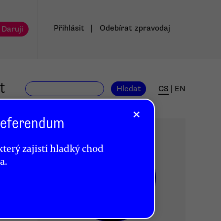
Přihlásit
|
Odebírat
zpravodaj
 Daruji
t
Hledat
CS
|
EN
×
 Referendum
terý zajistí hladký chod
a.