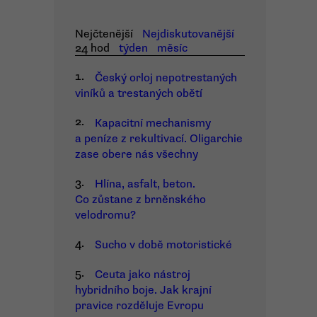
Nejčtenější
Nejdiskutovanější
24 hod
týden
měsíc
1.
Český orloj nepotrestaných
viníků a trestaných obětí
2.
Kapacitní mechanismy
a peníze z rekultivací. Oligarchie
zase obere nás všechny
3.
Hlína, asfalt, beton.
Co zůstane z brněnského
velodromu?
4.
Sucho v době motoristické
5.
Ceuta jako nástroj
hybridního boje. Jak krajní
pravice rozděluje Evropu