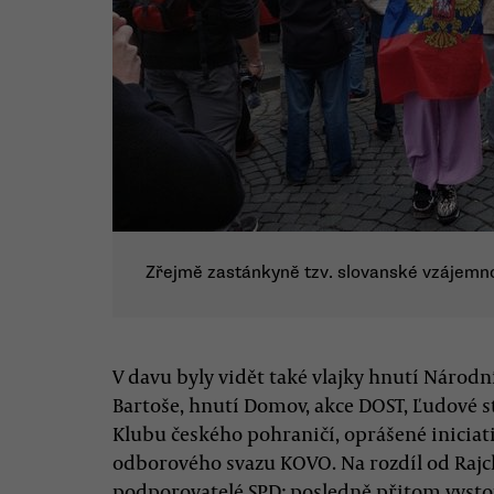
Zřejmě zastánkyně tzv. slovanské vzájemno
V davu byly vidět také vlajky hnutí Národ
Bartoše, hnutí Domov, akce DOST, Ľudové s
Klubu českého pohraničí, oprášené iniciat
odborového svazu KOVO. Na rozdíl od Rajc
podporovatelé SPD: posledně přitom vysto