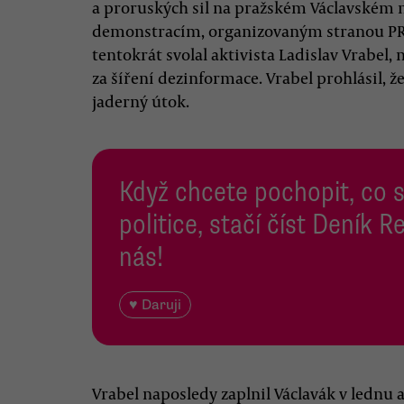
a proruských sil na pražském Václavském
demonstracím, organizovaným stranou PRO
tentokrát svolal aktivista Ladislav Vrabe
za šíření dezinformace. Vrabel prohlásil, 
jaderný útok.
Když chcete pochopit, co 
politice, stačí číst Deník
nás!
♥ Daruji
Vrabel naposledy zaplnil Václavák v lednu