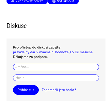
Zkopírovat odkaz
Vytisknout
Diskuse
Pro přístup do diskusí zadejte
pravidelný dar v minimální hodnotě 50 Kč měsíčně
Děkujeme za podporu.
Přihlásit →
Zapomněli jste heslo?