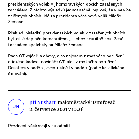
prezidentských voleb v jihomoravských obcích zasažených
tornádem. Z těchto výsledků jednoznačně vyplývá, že v nejvíce
zničených obcích lidé za prezidenta většinově volili Miloše
Zemana.
Přehled výsledků prezidentských voleb v zasažených obcích
byl ještě doplněn komentářem „... obce brutálně postižené
tornádem spoléhaly na Miloše Zemana...“
Rada ČT vyjádřila obavy, a to nejenom z možného porušení
etického kodexu novináře ČT, ale i z možného porušení
Desatera v bodě 2, eventuálně i v bodě 1 (podle katolického
číslování).
Jiří Nushart
, maloměšťácký usmiřovač
JN
2. července 2021 v 10.26
Prezident však svoji vinu odmítl.