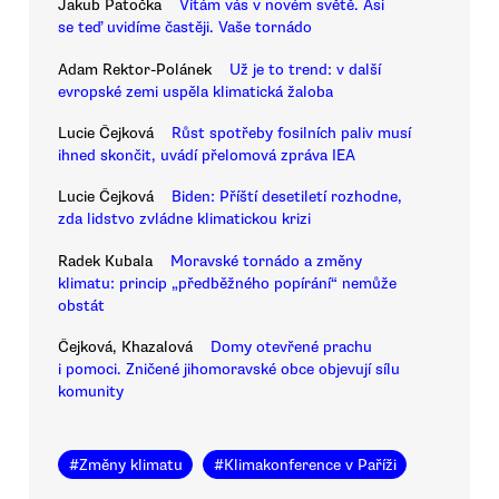
Jakub Patočka
Vítám vás v novém světě. Asi
se teď uvidíme častěji. Vaše tornádo
Adam Rektor-Polánek
Už je to trend: v další
evropské zemi uspěla klimatická žaloba
Lucie Čejková
Růst spotřeby fosilních paliv musí
ihned skončit, uvádí přelomová zpráva IEA
Lucie Čejková
Biden: Příští desetiletí rozhodne,
zda lidstvo zvládne klimatickou krizi
Radek Kubala
Moravské tornádo a změny
klimatu: princip „předběžného popírání“ nemůže
obstát
Čejková, Khazalová
Domy otevřené prachu
i pomoci. Zničené jihomoravské obce objevují sílu
komunity
#
Změny klimatu
#
Klimakonference v Paříži