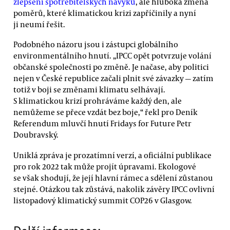
zlepšení spotřebitelských návyků
, ale hluboká změna
poměrů, které klimatickou krizi zapříčinily a nyní
ji neumí řešit.
Podobného názoru jsou i zástupci globálního
environmentálního hnutí. „IPCC opět potvrzuje volání
občanské společnosti po změně. Je načase, aby politici
nejen v České republice začali plnit své závazky — zatím
totiž v boji se změnami klimatu selhávají.
S klimatickou krizí prohráváme každý den, ale
nemůžeme se přece vzdát bez boje,“ řekl pro Deník
Referendum mluvčí hnutí Fridays for Future Petr
Doubravský.
Uniklá zpráva je prozatímní verzí, a oficiální publikace
pro rok 2022 tak může projít úpravami. Ekologové
se však shodují, že její hlavní rámec a sdělení zůstanou
stejné. Otázkou tak zůstává, nakolik závěry IPCC ovlivní
listopadový klimatický summit COP26 v Glasgow.