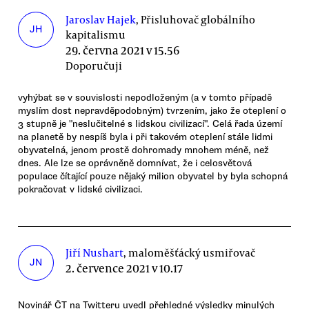
Jaroslav Hajek
, Přisluhovač globálního
JH
kapitalismu
29. června 2021 v 15.56
Doporučuji
vyhýbat se v souvislosti nepodloženým (a v tomto případě
myslím dost nepravděpodobným) tvrzením, jako že oteplení o
3 stupně je "neslučitelné s lidskou civilizací". Celá řada území
na planetě by nespíš byla i při takovém oteplení stále lidmi
obyvatelná, jenom prostě dohromady mnohem méně, než
dnes. Ale lze se oprávněně domnívat, že i celosvětová
populace čítající pouze nějaký milion obyvatel by byla schopná
pokračovat v lidské civilizaci.
Jiří Nushart
, maloměšťácký usmiřovač
JN
2. července 2021 v 10.17
Novinář ČT na Twitteru uvedl přehledné výsledky minulých