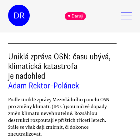
DR
♥ Daruji
Uniklá zpráva OSN: času ubývá,
klimatická katastrofa
je nadohled
Adam Rektor-Polánek
Podle uniklé zprávy Mezivládního panelu OSN
pro změny klimatu (IPCC) jsou ničivé dopady
změn klimatu nevyhnutelné. Rozsáhlou
destrukci rozpoutají v příštích třiceti letech.
Stále se však dají zmírnit, či dokonce
zneutralizovat.