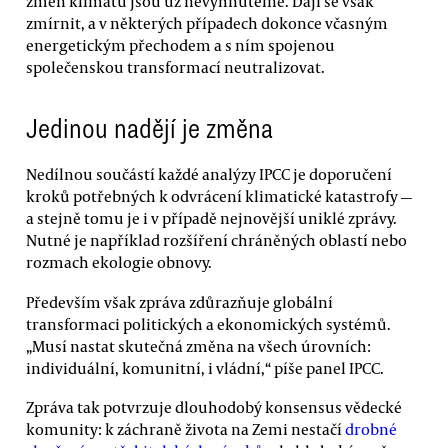
změn klimatu jsou už nevyhnutelné. Dají se však
zmírnit, a v některých případech dokonce včasným
energetickým přechodem a s ním spojenou
společenskou transformací neutralizovat.
Jedinou nadějí je změna
Nedílnou součástí každé analýzy IPCC je doporučení
kroků potřebných k odvrácení klimatické katastrofy —
a stejně tomu je i v případě nejnovější uniklé zprávy.
Nutné je například rozšíření chráněných oblastí nebo
rozmach ekologie obnovy.
Především však zpráva zdůrazňuje globální
transformaci politických a ekonomických systémů.
„Musí nastat skutečná změna na všech úrovních:
individuální, komunitní, i vládní,“ píše panel IPCC.
Zpráva tak potvrzuje dlouhodobý konsensus vědecké
komunity: k záchraně života na Zemi nestačí
drobné