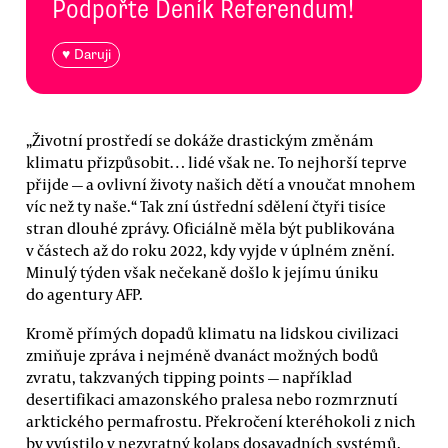
Podpořte Deník Referendum!
♥ Daruji
„Životní prostředí se dokáže drastickým změnám
klimatu přizpůsobit… lidé však ne. To nejhorší teprve
přijde — a ovlivní životy našich dětí a vnoučat mnohem
víc než ty naše.“ Tak zní ústřední sdělení čtyři tisíce
stran dlouhé zprávy. Oficiálně měla být publikována
v částech až do roku 2022, kdy vyjde v úplném znění.
Minulý týden však nečekaně došlo k jejímu úniku
do agentury AFP.
Kromě přímých dopadů klimatu na lidskou civilizaci
zmiňuje zpráva i nejméně dvanáct možných bodů
zvratu, takzvaných tipping points — například
desertifikaci amazonského pralesa nebo rozmrznutí
arktického permafrostu. Překročení kteréhokoli z nich
by vyústilo v nezvratný kolaps dosavadních systémů.