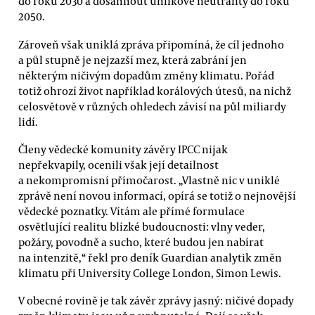
do roku 2030 a dosáhnout uhlíkové neutrality do roku
2050.
Zároveň však uniklá zpráva připomíná, že cíl jednoho
a půl stupně je nejzazší mez, která zabrání jen
některým ničivým dopadům změny klimatu. Pořád
totiž ohrozí život například korálových útesů, na nichž
celosvětově v různých ohledech závisí na půl miliardy
lidí.
Členy vědecké komunity závěry IPCC nijak
nepřekvapily, ocenili však její detailnost
a nekompromisní přímočarost. „Vlastně nic v uniklé
zprávě není novou informací, opírá se totiž o nejnovější
vědecké poznatky. Vítám ale přímé formulace
osvětlující realitu blízké budoucnosti: vlny veder,
požáry, povodně a sucho, které budou jen nabírat
na intenzitě,“ řekl pro deník Guardian analytik změn
klimatu při University College London, Simon Lewis.
V obecné rovině je tak závěr zprávy jasný: ničivé dopady