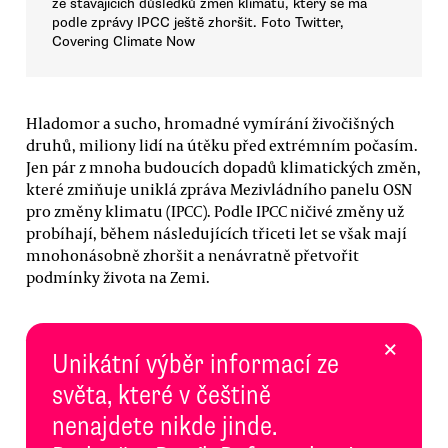
ze stávajících důsledků změn klimatu, který se má
podle zprávy IPCC ještě zhoršit. Foto Twitter,
Covering Climate Now
Hladomor a sucho, hromadné vymírání živočišných
druhů, miliony lidí na útěku před extrémním počasím.
Jen pár z mnoha budoucích dopadů klimatických změn,
které zmiňuje uniklá zpráva Mezivládního panelu OSN
pro změny klimatu (IPCC). Podle IPCC ničivé změny už
probíhají, během následujících třiceti let se však mají
mnohonásobně zhoršit a nenávratně přetvořit
podmínky života na Zemi.
×
Unikátní výběr informací ze
světa, které v češtině
nenajdete nikde jinde.