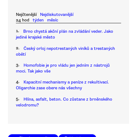
Nejčtenější
Nejdiskutovanější
24 hod
týden
měsíc
1.
Brno chystá akční plán na zvládání veder. Jako
jediné krajské město
2.
Český orloj nepotrestaných viníků a trestaných
obětí
3.
Homofobie je pro vládu jen jedním z nástrojů
moci. Tak jako vše
4.
Kapacitní mechanismy a peníze z rekultivací.
Oligarchie zase obere nás všechny
5.
Hlína, asfalt, beton. Co zůstane z brněnského
velodromu?