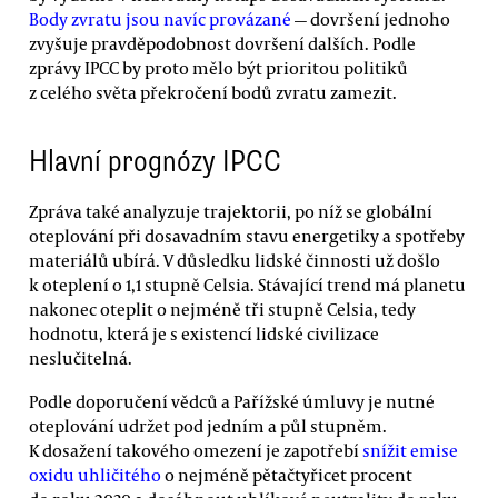
Body zvratu jsou navíc provázané
— dovršení jednoho
zvyšuje pravděpodobnost dovršení dalších. Podle
zprávy IPCC by proto mělo být prioritou politiků
z celého světa překročení bodů zvratu zamezit.
Hlavní prognózy IPCC
Zpráva také analyzuje trajektorii, po níž se globální
oteplování při dosavadním stavu energetiky a spotřeby
materiálů ubírá. V důsledku lidské činnosti už došlo
k oteplení o 1,1 stupně Celsia. Stávající trend má planetu
nakonec oteplit o nejméně tři stupně Celsia, tedy
hodnotu, která je s existencí lidské civilizace
neslučitelná.
Podle doporučení vědců a Pařížské úmluvy je nutné
oteplování udržet pod jedním a půl stupněm.
K dosažení takového omezení je zapotřebí
snížit emise
oxidu uhličitého
o nejméně pětačtyřicet procent