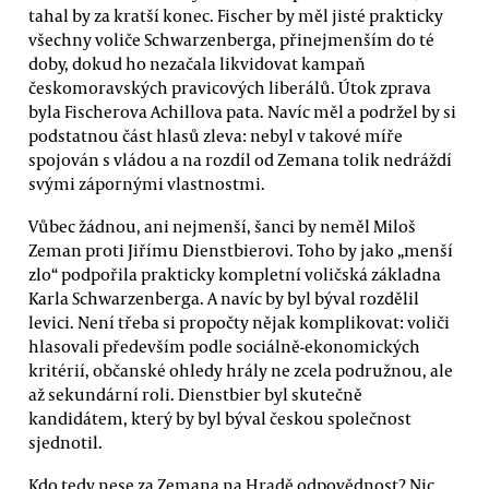
tahal by za kratší konec. Fischer by měl jisté prakticky
všechny voliče Schwarzenberga, přinejmenším do té
doby, dokud ho nezačala likvidovat kampaň
českomoravských pravicových liberálů. Útok zprava
byla Fischerova Achillova pata. Navíc měl a podržel by si
podstatnou část hlasů zleva: nebyl v takové míře
spojován s vládou a na rozdíl od Zemana tolik nedráždí
svými zápornými vlastnostmi.
Vůbec žádnou, ani nejmenší, šanci by neměl Miloš
Zeman proti Jiřímu Dienstbierovi. Toho by jako „menší
zlo“ podpořila prakticky kompletní voličská základna
Karla Schwarzenberga. A navíc by byl býval rozdělil
levici. Není třeba si propočty nějak komplikovat: voliči
hlasovali především podle sociálně-ekonomických
kritérií, občanské ohledy hrály ne zcela podružnou, ale
až sekundární roli. Dienstbier byl skutečně
kandidátem, který by byl býval českou společnost
sjednotil.
Kdo tedy nese za Zemana na Hradě odpovědnost? Nic