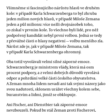
Všimněme si fascinujícího nárůstu hlasů ve druhém
kole: v případě Karla Schwarzenberga to byl zhruba
jeden milion nových hlasů, v případě Miloše Zemana
jeden a půl milionu: více nežli dvojnásobek toho,
co získal v prvním kole. To všechno byli lidé, pro něž
podpořený kandidát nebyl první volbou. Jedná se tedy
z převážné části o hlasy negativní — volbu menšího zla.
Nárůst zde je, jak v případě Miloše Zemana, tak
v případě Karla Schwarzenberga ohromný.
Oba totiž vyvolávali velmi silné záporné emoce.
Schwarzenberg je ministrem vlády, která má osm
procent podpory, a z velmi dobrých důvodů vyvolává
odpor a pohrdání velké části českého obyvatelstva.
A Zeman mnoha lidem nevadí ani tak svými názory jako
svou nadutostí, sklonem urážet všechny kolem sebe,
buranstvím a lidmi, jimiž se obklopuje.
Ani Fischer, ani Dienstbier tak záporné emoce
nevzbouzeli. Pokud by stál Zeman proti Fischerovi,