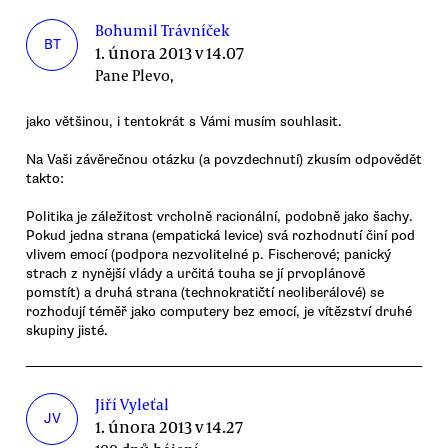
Bohumil Trávníček
BT
1. února 2013 v 14.07
Pane Plevo,
jako většinou, i tentokrát s Vámi musím souhlasit.
Na Vaši závěrečnou otázku (a povzdechnutí) zkusím odpovědět
takto:
Politika je záležitost vrcholně racionální, podobně jako šachy.
Pokud jedna strana (empatická levice) svá rozhodnutí činí pod
vlivem emocí (podpora nezvolitelné p. Fischerové; panický
strach z nynější vlády a určitá touha se jí prvoplánově
pomstít) a druhá strana (technokratičtí neoliberálové) se
rozhodují téměř jako computery bez emocí, je vítězství druhé
skupiny jisté.
Jiří Vyleťal
JV
1. února 2013 v 14.27