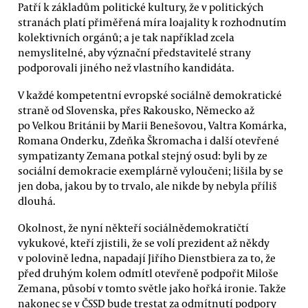
Patří k základům politické kultury, že v politických
stranách platí přiměřená míra loajality k rozhodnutím
kolektivních orgánů; a je tak například zcela
nemyslitelné, aby význační představitelé strany
podporovali jiného než vlastního kandidáta.
V každé kompetentní evropské sociálně demokratické
straně od Slovenska, přes Rakousko, Německo až
po Velkou Británii by Marii Benešovou, Valtra Komárka,
Romana Onderku, Zdeňka Škromacha i další otevřené
sympatizanty Zemana potkal stejný osud: byli by ze
sociální demokracie exemplárně vyloučeni; lišila by se
jen doba, jakou by to trvalo, ale nikde by nebyla příliš
dlouhá.
Okolnost, že nyní někteří sociálnědemokratičtí
vykukové, kteří zjistili, že se volí prezident až někdy
v polovině ledna, napadají Jiřího Dienstbiera za to, že
před druhým kolem odmítl otevřeně podpořit Miloše
Zemana, působí v tomto světle jako hořká ironie. Takže
nakonec se v ČSSD bude trestat za odmítnutí podpory