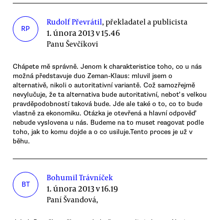
Rudolf Převrátil
, překladatel a publicista
RP
1. února 2013 v 15.46
Panu Ševčíkovi
Chápete mě správně. Jenom k charakteristice toho, co u nás
možná představuje duo Zeman-Klaus: mluvil jsem o
alternativě, nikoli o autoritativní variantě. Což samozřejmě
nevylučuje, že ta alternativa bude autoritativní, neboť s velkou
pravděpodobností taková bude. Jde ale také o to, co to bude
vlastně za ekonomiku. Otázka je otevřená a hlavní odpověď
nebude vyslovena u nás. Budeme na to muset reagovat podle
toho, jak to komu dojde a o co usiluje.Tento proces je už v
běhu.
Bohumil Trávníček
BT
1. února 2013 v 16.19
Paní Švandová,