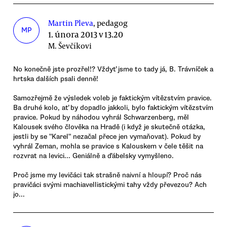
Martin Pleva
, pedagog
MP
1. února 2013 v 13.20
M. Ševčíkovi
No konečně jste prozřel!? Vždyť jsme to tady já, B. Trávníček a
hrtska dalších psali denně!
Samozřejmě že výsledek voleb je faktickým vítězstvím pravice.
Ba druhé kolo, ať by dopadlo jakkoli, bylo faktickým vítězstvím
pravice. Pokud by náhodou vyhrál Schwarzenberg, měl
Kalousek svého člověka na Hradě (i když je skutečně otázka,
jestli by se "Karel" nezačal přece jen vymaňovat). Pokud by
vyhrál Zeman, mohla se pravice s Kalouskem v čele těšit na
rozvrat na levici... Geniálně a ďábelsky vymyšleno.
Proč jsme my levičáci tak strašně naivní a hloupí? Proč nás
pravičáci svými machiavellistickými tahy vždy převezou? Ach
jo...