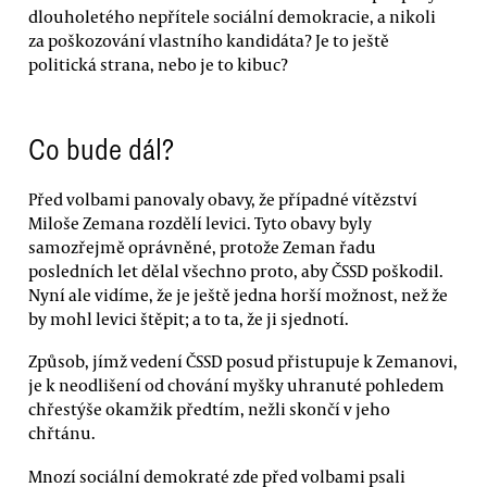
dlouholetého nepřítele sociální demokracie, a nikoli
za poškozování vlastního kandidáta? Je to ještě
politická strana, nebo je to kibuc?
Co bude dál?
Před volbami panovaly obavy, že případné vítězství
Miloše Zemana rozdělí levici. Tyto obavy byly
samozřejmě oprávněné, protože Zeman řadu
posledních let dělal všechno proto, aby ČSSD poškodil.
Nyní ale vidíme, že je ještě jedna horší možnost, než že
by mohl levici štěpit; a to ta, že ji sjednotí.
Způsob, jímž vedení ČSSD posud přistupuje k Zemanovi,
je k neodlišení od chování myšky uhranuté pohledem
chřestýše okamžik předtím, nežli skončí v jeho
chřtánu.
Mnozí sociální demokraté zde před volbami psali