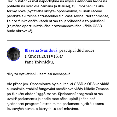
Jakub Patočka měl nepochybně na mysli sjednocení levice na
pohledu na svět dle Zemana (a Klause), tj. umožnění nějaké
formy nové (byť třeba skryté) oposmlouvy, či jinak řečeno
paralýza skutečné anti-neoliberální části levice. Nezapomeňte,
že pro funkcionáře všech stran to je výhodné a to pokušení
(zejména oportunistického prozemanovského křídla ČSSD
bude obrovské).
Blažena Švandová
, pracující důchodce
1. února 2013 v 16.37
Pane Trávníčku,
díky za vysvětlení. Jsem asi nechápavá.
Ale přece jen. Oposmlouva byla o koalici ČSSD a ODS ve vládě
a umožnila stabilní fungování menšinové vlády Miloše Zemana
po funkční období 1998-2002. Sjednocení programů stran
uvnitř parlamentu je podle mne něco úplně jiného než
sjednocení programů stran mimo parlament a ještě k tomu
levicových stran, o kterých tu teď mluvíme.