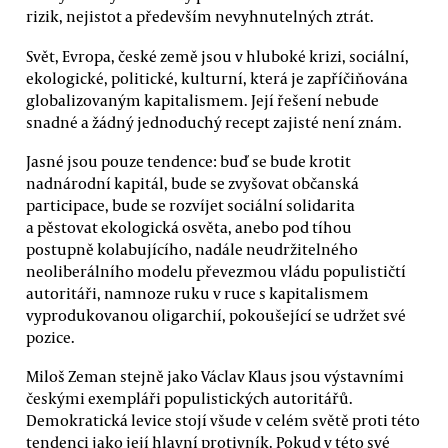
rizik, nejistot a především nevyhnutelných ztrát.
Svět, Evropa, české země jsou v hluboké krizi, sociální,
ekologické, politické, kulturní, která je zapříčiňována
globalizovaným kapitalismem. Její řešení nebude
snadné a žádný jednoduchý recept zajisté není znám.
Jasné jsou pouze tendence: buď se bude krotit
nadnárodní kapitál, bude se zvyšovat občanská
participace, bude se rozvíjet sociální solidarita
a pěstovat ekologická osvěta, anebo pod tíhou
postupně kolabujícího, nadále neudržitelného
neoliberálního modelu převezmou vládu populističtí
autoritáři, namnoze ruku v ruce s kapitalismem
vyprodukovanou oligarchií, pokoušející se udržet své
pozice.
Miloš Zeman stejně jako Václav Klaus jsou výstavními
českými exempláři populistických autoritářů.
Demokratická levice stojí všude v celém světě proti této
tendenci jako její hlavní protivník. Pokud v této své