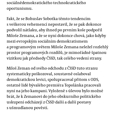
sociálnědemokratického technokratického
oportunismu.
Fakt, že se Bohuslav Sobotka těmto tendencím
s veškerou vehemencí nepostavil, že se pak dokonce
podvolil nátlaku, aby ihned po prvním kole podpořil
Miloše Zemana, a že se nyní dokonce chová, jako kdyby
mezi evropským sociálním demokratismem
a programovým světem Miloše Zemana neležel rozlehlý
prostor programových rozdílů, je mimořádně špatnou
vizitkou jak předsedy ČSSD, tak celého vedení strany.
Miloš Zeman od svého odchodu z ČSSD tuto stranu
systematicky poškozoval, soustavně oslaboval
demokratickou levici, spolupracoval přitom s ODS,
ostatně lidé bývalého premiéra Topolánka pracovali
nyní na jeho kampani. Vyloženě s úlevou bylo možné
brát, že k Zemanovi do jeho obskurního politického
uskupení odcházejí z ČSSD další a další postavy
s ušmudlanou pověstí.