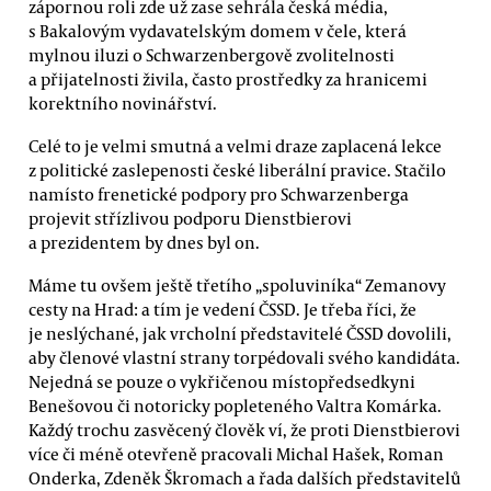
zápornou roli zde už zase sehrála česká média,
s Bakalovým vydavatelským domem v čele, která
mylnou iluzi o Schwarzenbergově zvolitelnosti
a přijatelnosti živila, často prostředky za hranicemi
korektního novinářství.
Celé to je velmi smutná a velmi draze zaplacená lekce
z politické zaslepenosti české liberální pravice. Stačilo
namísto frenetické podpory pro Schwarzenberga
projevit střízlivou podporu Dienstbierovi
a prezidentem by dnes byl on.
Máme tu ovšem ještě třetího „spoluviníka“ Zemanovy
cesty na Hrad: a tím je vedení ČSSD. Je třeba říci, že
je neslýchané, jak vrcholní představitelé ČSSD dovolili,
aby členové vlastní strany torpédovali svého kandidáta.
Nejedná se pouze o vykřičenou místopředsedkyni
Benešovou či notoricky popleteného Valtra Komárka.
Každý trochu zasvěcený člověk ví, že proti Dienstbierovi
více či méně otevřeně pracovali Michal Hašek, Roman
Onderka, Zdeněk Škromach a řada dalších představitelů