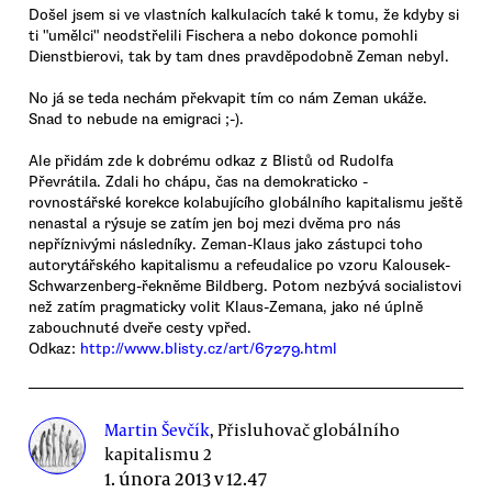
Došel jsem si ve vlastních kalkulacích také k tomu, že kdyby si
ti "umělci" neodstřelili Fischera a nebo dokonce pomohli
Dienstbierovi, tak by tam dnes pravděpodobně Zeman nebyl.
No já se teda nechám překvapit tím co nám Zeman ukáže.
Snad to nebude na emigraci ;-).
Ale přidám zde k dobrému odkaz z Blistů od Rudolfa
Převrátila. Zdali ho chápu, čas na demokraticko -
rovnostářské korekce kolabujícího globálního kapitalismu ještě
nenastal a rýsuje se zatím jen boj mezi dvěma pro nás
nepříznivými následníky. Zeman-Klaus jako zástupci toho
autorytářského kapitalismu a refeudalice po vzoru Kalousek-
Schwarzenberg-řekněme Bildberg. Potom nezbývá socialistovi
než zatím pragmaticky volit Klaus-Zemana, jako né úplně
zabouchnuté dveře cesty vpřed.
Odkaz:
http://www.blisty.cz/art/67279.html
Martin Ševčík
, Přisluhovač globálního
kapitalismu 2
1. února 2013 v 12.47