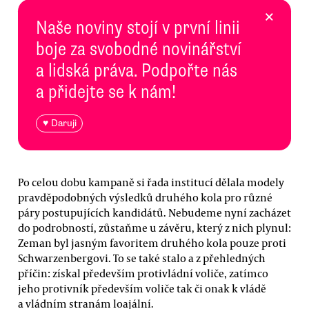
×
Naše noviny stojí v první linii
boje za svobodné novinářství
a lidská práva. Podpořte nás
a přidejte se k nám!
♥ Daruji
Po celou dobu kampaně si řada institucí dělala modely
pravděpodobných výsledků druhého kola pro různé
páry postupujících kandidátů. Nebudeme nyní zacházet
do podrobností, zůstaňme u závěru, který z nich plynul:
Zeman byl jasným favoritem druhého kola pouze proti
Schwarzenbergovi. To se také stalo a z přehledných
příčin: získal především protivládní voliče, zatímco
jeho protivník především voliče tak či onak k vládě
a vládním stranám loajální.