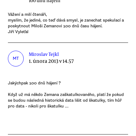
100 dnů hájení
Vážení a milí čtenáři,
myslím, že jediné, co teď dává smysl, je zanechat spekulací a
poskytnout Miloši Zemanovi 100 dnů času hájení.
Jiří Vyleťal
Miroslav Tejkl
MT
1. února 2013 v 14.57
Jakýchpak 100 dnů hájení ?
Když už má někdo Zemana zaškatulkovaného, platí že pokud
se budou následná historická data lišit od škatulky, tím hůř
pro data - nikoli pro škatulku ...