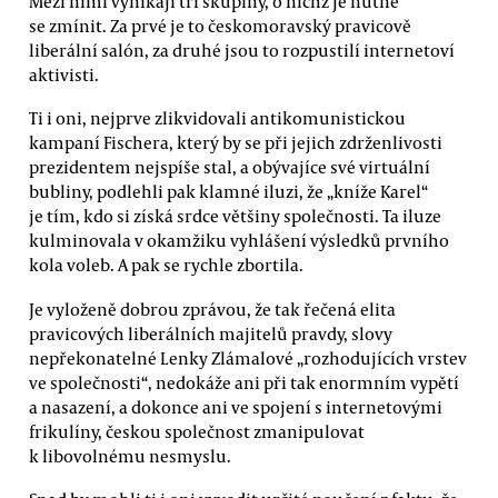
Mezi nimi vynikají tři skupiny, o nichž je nutné
se zmínit. Za prvé je to českomoravský pravicově
liberální salón, za druhé jsou to rozpustilí internetoví
aktivisti.
Ti i oni, nejprve zlikvidovali antikomunistickou
kampaní Fischera, který by se při jejich zdrženlivosti
prezidentem nejspíše stal, a obývajíce své virtuální
bubliny, podlehli pak klamné iluzi, že „kníže Karel“
je tím, kdo si získá srdce většiny společnosti. Ta iluze
kulminovala v okamžiku vyhlášení výsledků prvního
kola voleb. A pak se rychle zbortila.
Je vyloženě dobrou zprávou, že tak řečená elita
pravicových liberálních majitelů pravdy, slovy
nepřekonatelné Lenky Zlámalové „rozhodujících vrstev
ve společnosti“, nedokáže ani při tak enormním vypětí
a nasazení, a dokonce ani ve spojení s internetovými
frikulíny, českou společnost zmanipulovat
k libovolnému nesmyslu.