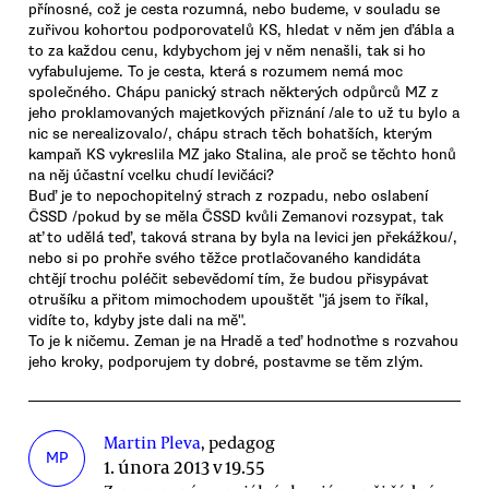
přínosné, což je cesta rozumná, nebo budeme, v souladu se
zuřivou kohortou podporovatelů KS, hledat v něm jen ďábla a
to za každou cenu, kdybychom jej v něm nenašli, tak si ho
vyfabulujeme. To je cesta, která s rozumem nemá moc
společného. Chápu panický strach některých odpůrců MZ z
jeho proklamovaných majetkových přiznání /ale to už tu bylo a
nic se nerealizovalo/, chápu strach těch bohatších, kterým
kampaň KS vykreslila MZ jako Stalina, ale proč se těchto honů
na něj účastní vcelku chudí levičáci?
Buď je to nepochopitelný strach z rozpadu, nebo oslabení
ČSSD /pokud by se měla ČSSD kvůli Zemanovi rozsypat, tak
ať to udělá teď, taková strana by byla na levici jen překážkou/,
nebo si po prohře svého těžce protlačovaného kandidáta
chtějí trochu poléčit sebevědomí tím, že budou přisypávat
otrušíku a přitom mimochodem upouštět "já jsem to říkal,
vidíte to, kdyby jste dali na mě".
To je k ničemu. Zeman je na Hradě a teď hodnoťme s rozvahou
jeho kroky, podporujem ty dobré, postavme se těm zlým.
Martin Pleva
, pedagog
MP
1. února 2013 v 19.55