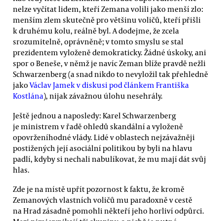
nelze vyčítat lidem, kteří Zemana volili jako menší zlo:
menším zlem skutečně pro většinu voličů, kteří přišli
k druhému kolu, reálně byl. A dodejme, že zcela
srozumitelně, oprávněně; v tomto smyslu se stal
prezidentem vyloženě demokraticky. Žádné úskoky, ani
spor o Beneše, v němž je navíc Zeman blíže pravdě nežli
Schwarzenberg (a snad nikdo to nevyložil tak přehledně
jako
Václav Jamek v diskusi pod článkem Františka
Kostlána
), nijak závažnou úlohu nesehrály.
Ještě jednou a naposledy: Karel Schwarzenberg
je ministrem v řadě ohledů skandální a vyloženě
opovrženíhodné vlády. Lidé v oblastech nejzávažněji
postižených její asociální politikou by byli na hlavu
padlí, kdyby si nechali nabulíkovat, že mu mají dát svůj
hlas.
Zde je na místě upřít pozornost k faktu, že kromě
Zemanových vlastních voličů mu paradoxně v cestě
na Hrad zásadně pomohli někteří jeho horliví odpůrci.