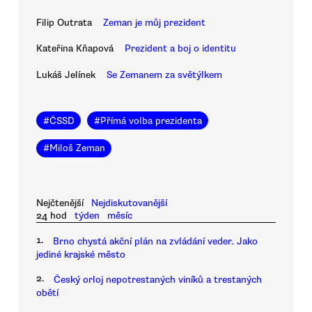
Filip Outrata
Zeman je můj prezident
Kateřina Kňapová
Prezident a boj o identitu
Lukáš Jelínek
Se Zemanem za světýlkem
#
ČSSD
#
Přímá volba prezidenta
#
Miloš Zeman
Nejčtenější
Nejdiskutovanější
24 hod
týden
měsíc
1.
Brno chystá akční plán na zvládání veder. Jako
jediné krajské město
2.
Český orloj nepotrestaných viníků a trestaných
obětí