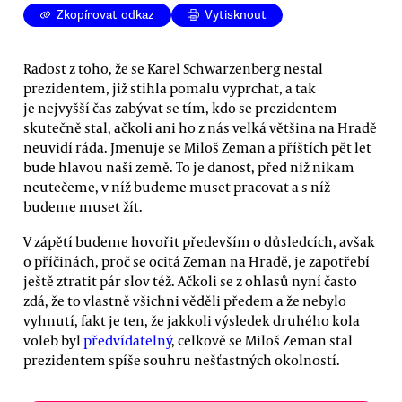
Zkopírovat odkaz
Vytisknout
Radost z toho, že se Karel Schwarzenberg nestal
prezidentem, již stihla pomalu vyprchat, a tak
je nejvyšší čas zabývat se tím, kdo se prezidentem
skutečně stal, ačkoli ani ho z nás velká většina na Hradě
neuvidí ráda. Jmenuje se Miloš Zeman a příštích pět let
bude hlavou naší země. To je danost, před níž nikam
neutečeme, v níž budeme muset pracovat a s níž
budeme muset žít.
V zápětí budeme hovořit především o důsledcích, avšak
o příčinách, proč se ocitá Zeman na Hradě, je zapotřebí
ještě ztratit pár slov též. Ačkoli se z ohlasů nyní často
zdá, že to vlastně všichni věděli předem a že nebylo
vyhnutí, fakt je ten, že jakkoli výsledek druhého kola
voleb byl
předvídatelný
, celkově se Miloš Zeman stal
prezidentem spíše souhru nešťastných okolností.