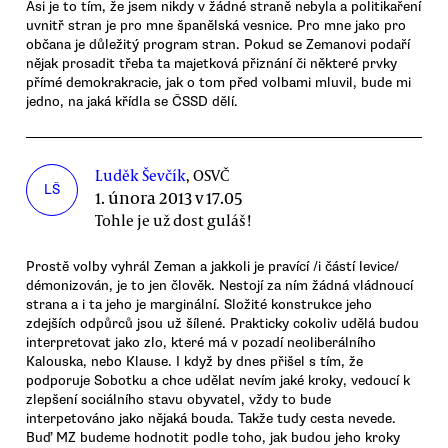
Asi je to tím, že jsem nikdy v žádné straně nebyla a politikaření
uvnitř stran je pro mne španělská vesnice. Pro mne jako pro
občana je důležitý program stran. Pokud se Zemanovi podaří
nějak prosadit třeba ta majetková přiznání či některé prvky
přímé demokrakracie, jak o tom před volbami mluvil, bude mi
jedno, na jaká křídla se ČSSD dělí.
Luděk Ševčík
, OSVČ
LŠ
1. února 2013 v 17.05
Tohle je už dost guláš!
Prostě volby vyhrál Zeman a jakkoli je pravící /i částí levice/
démonizován, je to jen člověk. Nestojí za ním žádná vládnoucí
strana a i ta jeho je marginální. Složité konstrukce jeho
zdejších odpůrců jsou už šílené. Prakticky cokoliv udělá budou
interpretovat jako zlo, které má v pozadí neoliberálního
Kalouska, nebo Klause. I když by dnes přišel s tím, že
podporuje Sobotku a chce udělat nevím jaké kroky, vedoucí k
zlepšení sociálního stavu obyvatel, vždy to bude
interpetováno jako nějaká bouda. Takže tudy cesta nevede.
Buď MZ budeme hodnotit podle toho, jak budou jeho kroky