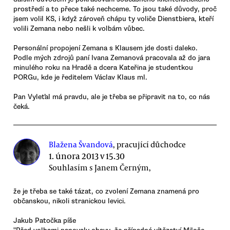
prostředí a to přece také nechceme. To jsou také důvody, proč
jsem volil KS, i když zároveň chápu ty voliče Dienstbiera, kteří
volili Zemana nebo nešli k volbám vůbec.
Personální propojení Zemana s Klausem jde dosti daleko.
Podle mých zdrojů paní Ivana Zemanová pracovala až do jara
minulého roku na Hradě a dcera Kateřina je studentkou
PORGu, kde je ředitelem Václav Klaus ml.
Pan Vyleťal má pravdu, ale je třeba se připravit na to, co nás
čeká.
Blažena Švandová
, pracující důchodce
1. února 2013 v 15.30
Souhlasím s Janem Černým,
že je třeba se také tázat, co zvolení Zemana znamená pro
občanskou, nikoli stranickou levici.
Jakub Patočka píše