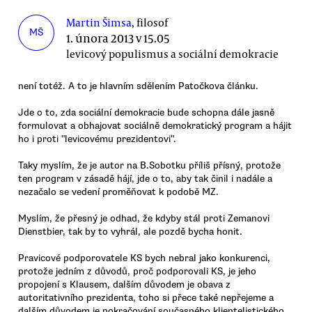
Martin Šimsa
, filosof
MŠ
1. února 2013 v 15.05
levicový populismus a sociální demokracie
není totéž. A to je hlavním sdělením Patočkova článku.
Jde o to, zda sociální demokracie bude schopna dále jasně
formulovat a obhajovat sociálně demokratický program a hájit
ho i proti "levicovému prezidentovi".
Taky myslím, že je autor na B.Sobotku příliš přísný, protože
ten program v zásadě hájí, jde o to, aby tak činil i nadále a
nezačalo se vedení proměňovat k podobě MZ.
Myslím, že přesný je odhad, že kdyby stál proti Zemanovi
Dienstbier, tak by to vyhrál, ale pozdě bycha honit.
Pravicové podporovatele KS bych nebral jako konkurenci,
protože jedním z důvodů, proč podporovali KS, je jeho
propojení s Klausem, dalším důvodem je obava z
autoritativního prezidenta, toho si přece také nepřejeme a
dalším důvodem je pokračování současného klientelistického