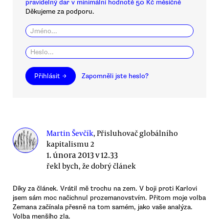
pravidelný dar v minimální hodnotě 50 Kč měsíčně
Děkujeme za podporu.
Přihlásit →
Zapomněli jste heslo?
Martin Ševčík
, Přisluhovač globálního
kapitalismu 2
1. února 2013 v 12.33
řekl bych, že dobrý článek
Díky za článek. Vrátil mě trochu na zem. V boji proti Karlovi
jsem sám moc načichnul prozemanovstvím. Přitom moje volba
Zemana začínala přesně na tom samém, jako vaše analýza.
Volba menšího zla.