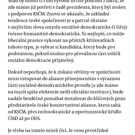
Snad by mohli ti i oni vyvodit určité poučení z faktu, že
zde máme již potřetí v řadě prezidenta, který byl zvolen
s podporou KSČM. Znovu se ukázalo, že základní
tendence české společnosti je a patrně zůstane
v nejširším slova smyslu sociálně-demokratická či šířeji
řečeno humanitně-demokratická. To nejlepší, co může
liberální pravice vykonat na příštích křižovatkách
tohoto typu, je vybrat si kandidáta, který bude pro
podstatnou, pokud možno pro převážnou část voličů
sociální demokracie přijatelný.
Dokud nepochopí, že k získání většiny ve společnosti
musí vstupovat do aliance přinejmenším s výraznou
částí sociálně-demokratického proudu (a zde máme
na mysli spíše elektorát nežli oficiální instituce), bude
nadále bezděčně pomáhat instalovat do klíčových pozic
představitele české konzervativní aliance, která sahá
od KSČM, přes technokratické a oportunistické křídlo
ČSSD až po ODS.
Je třeba na tomto místě říci, že svou prvotřídně