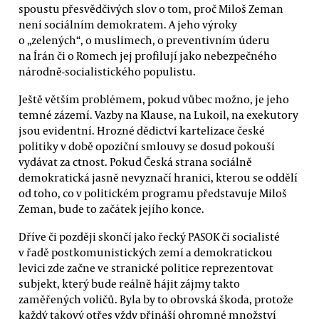
spoustu přesvědčivých slov o tom, proč Miloš Zeman
není sociálním demokratem. A jeho výroky
o „zelených“, o muslimech, o preventivním úderu
na Írán či o Romech jej profilují jako nebezpečného
národně-socialistického populistu.
Ještě větším problémem, pokud vůbec možno, je jeho
temné zázemí. Vazby na Klause, na Lukoil, na exekutory
jsou evidentní. Hrozné dědictví kartelizace české
politiky v době opoziční smlouvy se dosud pokouší
vydávat za ctnost. Pokud Česká strana sociálně
demokratická jasně nevyznačí hranici, kterou se oddělí
od toho, co v politickém programu představuje Miloš
Zeman, bude to začátek jejího konce.
Dříve či později skončí jako řecký PASOK či socialisté
v řadě postkomunistických zemí a demokratickou
levici zde začne ve stranické politice reprezentovat
subjekt, který bude reálně hájit zájmy takto
zaměřených voličů. Byla by to obrovská škoda, protože
každý takový otřes vždy přináší ohromné množství