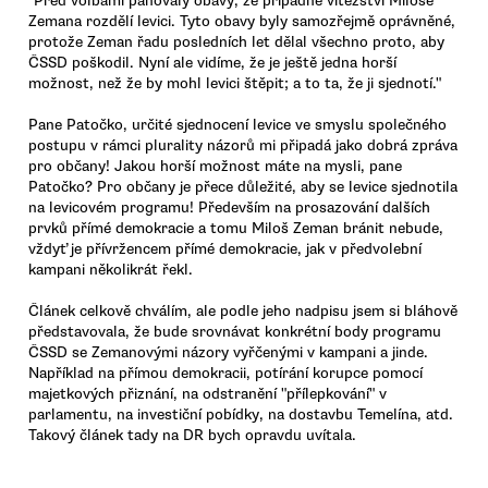
"Před volbami panovaly obavy, že případné vítězství Miloše
Zemana rozdělí levici. Tyto obavy byly samozřejmě oprávněné,
protože Zeman řadu posledních let dělal všechno proto, aby
ČSSD poškodil. Nyní ale vidíme, že je ještě jedna horší
možnost, než že by mohl levici štěpit; a to ta, že ji sjednotí."
Pane Patočko, určité sjednocení levice ve smyslu společného
postupu v rámci plurality názorů mi připadá jako dobrá zpráva
pro občany! Jakou horší možnost máte na mysli, pane
Patočko? Pro občany je přece důležité, aby se levice sjednotila
na levicovém programu! Především na prosazování dalších
prvků přímé demokracie a tomu Miloš Zeman bránit nebude,
vždyť je přívržencem přímé demokracie, jak v předvolební
kampani několikrát řekl.
Článek celkově chválím, ale podle jeho nadpisu jsem si bláhově
představovala, že bude srovnávat konkrétní body programu
ČSSD se Zemanovými názory vyřčenými v kampani a jinde.
Například na přímou demokracii, potírání korupce pomocí
majetkových přiznání, na odstranění "přílepkování" v
parlamentu, na investiční pobídky, na dostavbu Temelína, atd.
Takový článek tady na DR bych opravdu uvítala.