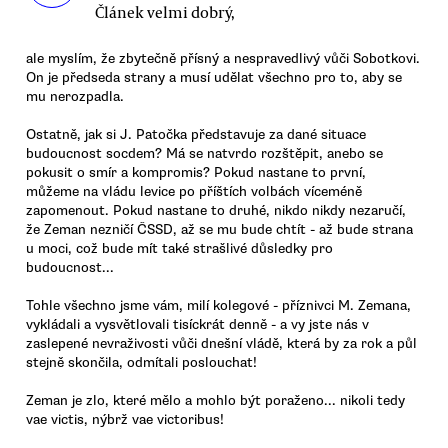
Článek velmi dobrý,
ale myslím, že zbytečně přísný a nespravedlivý vůči Sobotkovi.
On je předseda strany a musí udělat všechno pro to, aby se
mu nerozpadla.
Ostatně, jak si J. Patočka představuje za dané situace
budoucnost socdem? Má se natvrdo rozštěpit, anebo se
pokusit o smír a kompromis? Pokud nastane to první,
můžeme na vládu levice po příštích volbách víceméně
zapomenout. Pokud nastane to druhé, nikdo nikdy nezaručí,
že Zeman nezničí ČSSD, až se mu bude chtít - až bude strana
u moci, což bude mít také strašlivé důsledky pro
budoucnost...
Tohle všechno jsme vám, milí kolegové - příznivci M. Zemana,
vykládali a vysvětlovali tisíckrát denně - a vy jste nás v
zaslepené nevraživosti vůči dnešní vládě, která by za rok a půl
stejně skončila, odmítali poslouchat!
Zeman je zlo, které mělo a mohlo být poraženo... nikoli tedy
vae victis, nýbrž vae victoribus!