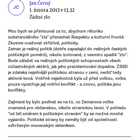
Jan Černý
JČ
1. února 2013 v 13.32
Žádné zlo
Moc bych se přimlouval za to, abychom rétoriku
substanciálního "zla" přenechali Respektu a kulturní frontě.
Zkusme uvažovat střízlivě, politicky.
Zeman je reálný politik (dobře zapadající do reálných českých
politických poměrů), nikoliv izolované, z vesmíru spadlé "zlo".
Bude záležet na reálných politických schopnostech všech
zúčastněných aktérů, jak jeho prezidentování dopadne. ČSSD
je zdaleka nejsilnější politickou stranou v zemi, nechť tedy
aktivně koná. Vnitřně nejednotná byla už před volbou, volba
pouze vyostřuje její vnitřní konflikt - a znovu, politika jsou
konflikty.
Zajímavé by bylo podívat se na to, co Zemanova volba
znamená pro občanskou, nikoliv stranickou levici. V pohledu
"od lidí směrem k politickým stranám" by se možná mnohé
vyjasnilo. Politické strany by neměly být od společnosti
odtrženým mocenským skleníkem.