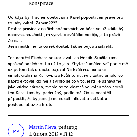
Konspirace
Co když byl Fischer obětován a Karel popostrčen právě pro
to, aby vyhrál Zeman????
Prohra pravice v dalších sněmovních volbách se už zdála být
neodvratná. Jestli jim vysvitlo světélko naděje, je to právě
Zeman.
Ježiši jestli mě Kalousek dostal, tak se půjdu zastřelit.
Ten odstřel Fischera odstartoval ten Hanák. Stačilo tam
správně popíchnout a už to jelo. Zbytek "umělectva" podle mě
už potom tak srdnatě bojoval NE kvůli reálnému či
simulakrálnímu Karlovi, ale kvůli tomu, ře vlastně umělci se
naprojektovali do něj a zvrhlo se to v to, jestli je uznáváme
jako vůdce národa, zvrhlo se to vlastně ve volbu těch herců,
ten Karel tam byl podružný, podle mě. Oni si nechtěli
připustit, že by jsme je nemuseli milovat a uctívat a
poslouchat až za hrob.
Martin Pleva
, pedagog
MP
1. února 2013 v 13.12