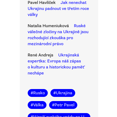
Pavel Havlíček
Jak nenechat
Ukrajinu padnout ve třetím roce
války
Natalia Humeniuková
Ruské
válečné zločiny na Ukrajině jsou
rozhodující zkouška pro
mezinárodní právo
René Andrejs
Ukrajinská
expertka: Evropa náš zápas
o kulturu a historickou paměť
nechápe
#
Rusko
#
Ukrajina
#
Válka
#
Petr Pavel