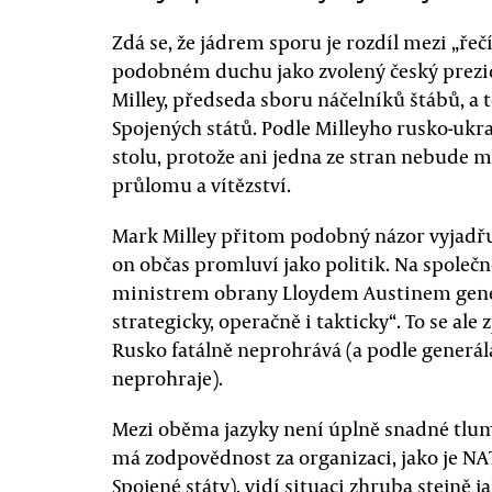
Zdá se, že jádrem sporu je rozdíl mezi „řečí
podobném duchu jako zvolený český prez
Milley, předseda sboru náčelníků štábů, a 
Spojených států. Podle Milleyho rusko-ukra
stolu, protože ani jedna ze stran nebude mí
průlomu a vítězství.
Mark Milley přitom podobný názor vyjadřu
on občas promluví jako politik. Na společ
ministrem obrany Lloydem Austinem gene
strategicky, operačně i takticky“. To se ale 
Rusko fatálně neprohrává (a podle generá
neprohraje).
Mezi oběma jazyky není úplně snadné tlum
má zodpovědnost za organizaci, jako je NAT
Spojené státy), vidí situaci zhruba stejně 