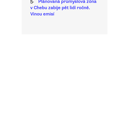
5.
Plánovaná průmyslová zóna
v Chebu zabije pět lidí ročně.
Vinou emisí