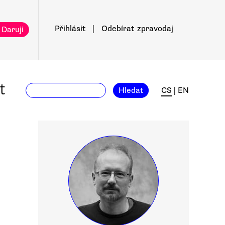
Přihlásit
|
Odebírat
zpravodaj
 Daruji
t
Hledat
CS
|
EN