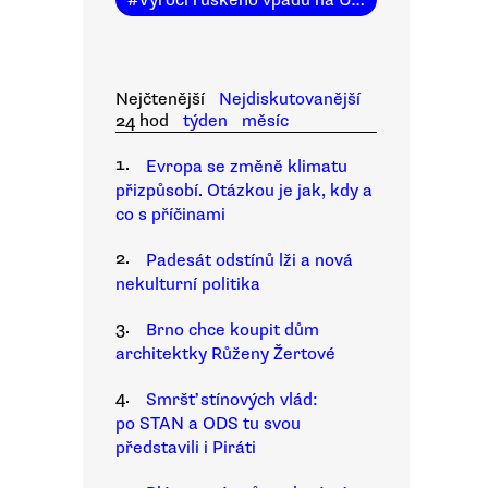
#
Výročí ruského vpádu na Ukrajinu
Nejčtenější
Nejdiskutovanější
24 hod
týden
měsíc
1.
Evropa se změně klimatu
přizpůsobí. Otázkou je jak, kdy a
co s příčinami
2.
Padesát odstínů lži a nová
nekulturní politika
3.
Brno chce koupit dům
architektky Růženy Žertové
4.
Smršť stínových vlád:
po STAN a ODS tu svou
představili i Piráti