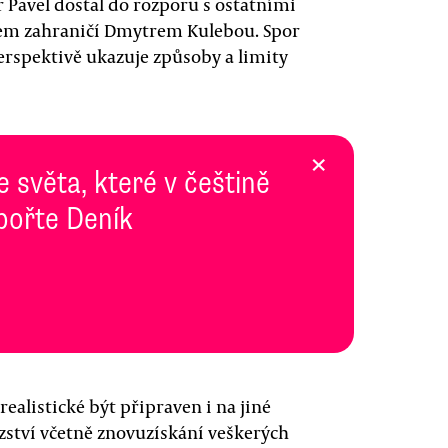
r Pavel dostal do rozporu s ostatními
rem zahraničí Dmytrem Kulebou. Spor
erspektivě ukazuje způsoby a limity
×
e světa, které v češtině
pořte Deník
 realistické být připraven i na jiné
ězství včetně znovuzískání veškerých