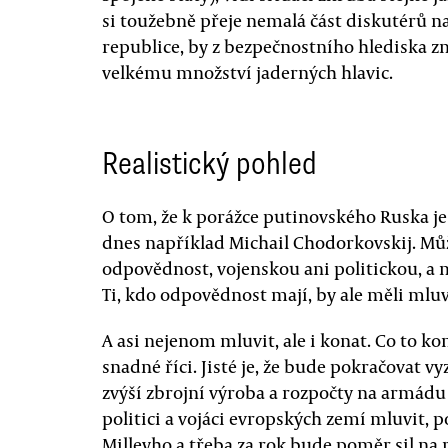
si toužebně přeje nemalá část diskutérů na 
republice, by z bezpečnostního hlediska z
velkému množství jaderných hlavic.
Realistický pohled
O tom, že k porážce putinovského Ruska je
dnes například Michail Chodorkovskij. Mů
odpovědnost, vojenskou ani politickou, a m
Ti, kdo odpovědnost mají, by ale měli mluvi
A asi nejenom mluvit, ale i konat. Co to 
snadné říci. Jisté je, že bude pokračovat v
zvýší zbrojní výroba a rozpočty na armádu
politici a vojáci evropských zemí mluvit, 
Milleyho a třeba za rok bude poměr sil na 