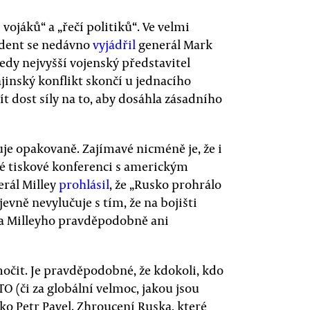
 vojáků“ a „řečí politiků“. Ve velmi
ident se nedávno
vyjádřil
generál Mark
tedy nejvyšší vojenský představitel
jinský konflikt skončí u jednacího
t dost síly na to, aby dosáhla zásadního
je opakovaně. Zajímavé nicméně je, že i
né tiskové konferenci s americkým
rál Milley
prohlásil
, že „Rusko prohrálo
zjevně nevylučuje s tím, že na bojišti
la Milleyho pravděpodobně ani
očit. Je pravděpodobné, že kdokoli, kdo
O (či za globální velmoc, jakou jsou
jako Petr Pavel. Zhroucení Ruska, které