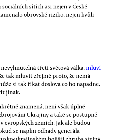
sociálních sítích asi nejen v České
namenalo obrovské riziko, nejen kvůli
 nevyhnutelná třetí světová válka,
mluví
že tak mluvit zřejmě proto, že nemá
ůže si tak říkat doslova co ho napadne.
t jinak.
konkrétně znamená, není však úplně
yzbrojování Ukrajiny a také se postupně
 v evropských zemích. Jak ale budou
pokud se naplní odhady generála
rusko-ukrajinském bojišti zhruba stejný