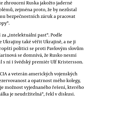
že zhroucení Ruska jakožto jaderné
lémů, zejména proto, že by nezůstal
mu bezpečnostních záruk a pracovat
opy“.
za „intelektuální past“. Podle
Ukrajiny také věřit Ukrajině, a ne ji
ropští politici se proti Pavlovým slovům
Marinová se domnívá, že Rusko nesmí
 s ní i švédský premiér Ulf Kristersson.
 CIA a veterán amerických vojenských
 rezervovanost a opatrnost mého kolegy,
tuje možnost vyjednaného řešení, kterého
lka je neudržitelná“, řekl v diskusi.