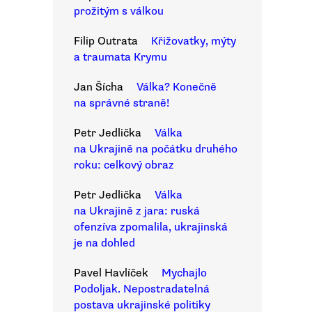
prožitým s válkou
Filip Outrata
Křižovatky, mýty
a traumata Krymu
Jan Šícha
Válka? Konečně
na správné straně!
Petr Jedlička
Válka
na Ukrajině na počátku druhého
roku: celkový obraz
Petr Jedlička
Válka
na Ukrajině z jara: ruská
ofenzíva zpomalila, ukrajinská
je na dohled
Pavel Havlíček
Mychajlo
Podoljak. Nepostradatelná
postava ukrajinské politiky