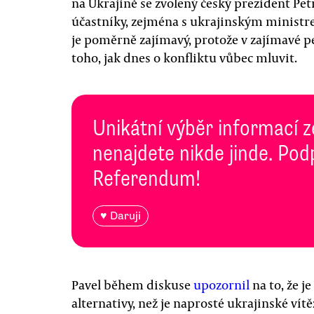
na Ukrajině se zvolený český prezident Pet
účastníky, zejména s ukrajinským minist
je poměrně zajímavý, protože v zajímavé p
toho, jak dnes o konfliktu vůbec mluvit.
Unikátní výběr informací z
nenajdete nikde jinde. Pod
Referendum!
♥ Daruji
Pavel během diskuse
upozornil
na to, že je
alternativy, než je naprosté ukrajinské vít