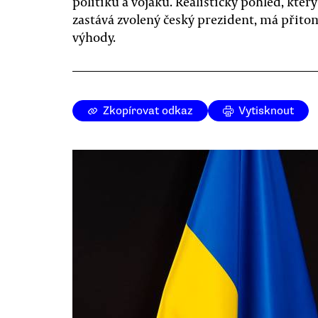
politiků a vojáků. Realistický pohled, který
zastává zvolený český prezident, má přito
výhody.
Zkopírovat odkaz
Vytisknout