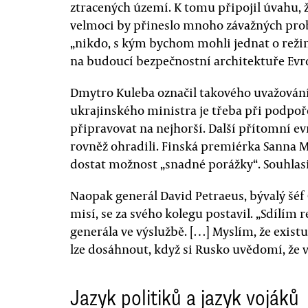
ztracených území. K tomu připojil úvahu, 
velmoci by přineslo mnoho závažných prob
„nikdo, s kým bychom mohli jednat o reži
na budoucí bezpečnostní architektuře Evr
Dmytro Kuleba označil takového uvažování 
ukrajinského ministra je třeba při podpoře 
připravovat na nejhorší. Další přítomní ev
rovněž ohradili. Finská premiérka Sanna 
dostat možnost „snadné porážky“. Souhlasil
Naopak generál David Petraeus, bývalý šéf
misí, se za svého kolegu postavil. „Sdílím
generála ve výslužbě. […] Myslím, že exis
lze dosáhnout, když si Rusko uvědomí, že vá
Jazyk politiků a jazyk vojáků