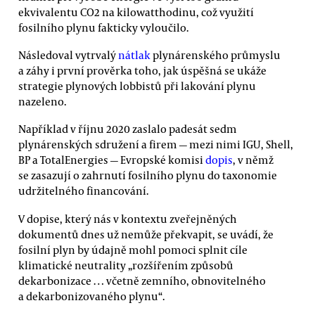
ekvivalentu CO2 na kilowatthodinu, což využití
fosilního plynu fakticky vyloučilo.
Následoval vytrvalý
nátlak
plynárenského průmyslu
a záhy i první prověrka toho, jak úspěšná se ukáže
strategie plynových lobbistů při lakování plynu
nazeleno.
Například v říjnu 2020 zaslalo padesát sedm
plynárenských sdružení a firem — mezi nimi IGU, Shell,
BP a TotalEnergies — Evropské komisi
dopis
, v němž
se zasazují o zahrnutí fosilního plynu do taxonomie
udržitelného financování.
V dopise, který nás v kontextu zveřejněných
dokumentů dnes už nemůže překvapit, se uvádí, že
fosilní plyn by údajně mohl pomoci splnit cíle
klimatické neutrality „rozšířením způsobů
dekarbonizace … včetně zemního, obnovitelného
a dekarbonizovaného plynu“.