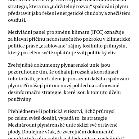
strategii, která má „udržitelný rozvoj“ spalování plynu
představit jako řešení energetické chudoby a znečištění
ovzduší.
Mezivládní panel pro změnu klimatu (IPCC) označuje
za hlavní příčinu nedostatečného pokroku v klimatické
politice právě „etablované“ zájmy fosilního průmyslu,
který po celém světě uplatňuje svůj politický vliv.
Zveřejněné dokumenty plynárenské unie jsou
pozoruhodné tím, že odhalují rozsah a koordinaci
tohoto úsilí, jehož cílem je prosazení dalšího spalování
plynu. Přinášejí přitom nový pohled na rafinované
dezinformační strategie, které jsou k tomuto účelu
používány.
Přehlédneme-li politická vítězství, jichž průmysl
po celém světě dosáhl, vypadá to, že strategie
Mezinárodní plynárenské unie sklízí své otrávené
plody. Doufejme však, že zveřejnění dokumentů
pomůže tvůrcům politik nahlédnout za „ozeleňující“