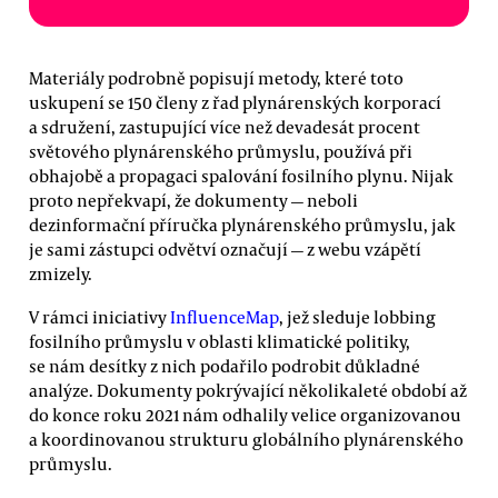
Materiály podrobně popisují metody, které toto
uskupení se 150 členy z řad plynárenských korporací
a sdružení, zastupující více než devadesát procent
světového plynárenského průmyslu, používá při
obhajobě a propagaci spalování fosilního plynu. Nijak
proto nepřekvapí, že dokumenty — neboli
dezinformační příručka plynárenského průmyslu, jak
je sami zástupci odvětví označují — z webu vzápětí
zmizely.
V rámci iniciativy
InfluenceMap
, jež sleduje lobbing
fosilního průmyslu v oblasti klimatické politiky,
se nám desítky z nich podařilo podrobit důkladné
analýze. Dokumenty pokrývající několikaleté období až
do konce roku 2021 nám odhalily velice organizovanou
a koordinovanou strukturu globálního plynárenského
průmyslu.