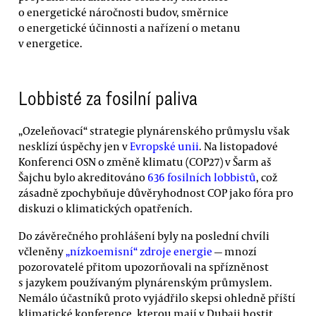
o energetické náročnosti budov, směrnice
o energetické účinnosti a nařízení o metanu
v energetice.
Lobbisté za fosilní paliva
„Ozeleňovací“ strategie plynárenského průmyslu však
nesklízí úspěchy jen v
Evropské unii
. Na listopadové
Konferenci OSN o změně klimatu (COP27) v Šarm aš
Šajchu bylo akreditováno
636 fosilních lobbistů
, což
zásadně zpochybňuje důvěryhodnost COP jako fóra pro
diskuzi o klimatických opatřeních.
Do závěrečného prohlášení byly na poslední chvíli
včleněny
„nízkoemisní“ zdroje energie
— mnozí
pozorovatelé přitom upozorňovali na spřízněnost
s jazykem používaným plynárenským průmyslem.
Nemálo účastníků proto vyjádřilo skepsi ohledně příští
klimatické konference, kterou mají v Dubaji hostit