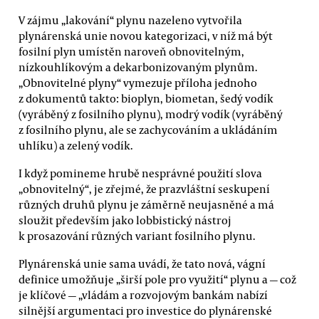
V zájmu „lakování“ plynu nazeleno vytvořila
plynárenská unie novou kategorizaci, v níž má být
fosilní plyn umístěn naroveň obnovitelným,
nízkouhlíkovým a dekarbonizovaným plynům.
„Obnovitelné plyny“ vymezuje příloha jednoho
z dokumentů takto: bioplyn, biometan, šedý vodík
(vyráběný z fosilního plynu), modrý vodík (vyráběný
z fosilního plynu, ale se zachycováním a ukládáním
uhlíku) a zelený vodík.
I když pomineme hrubě nesprávné použití slova
„obnovitelný“, je zřejmé, že prazvláštní seskupení
různých druhů plynu je záměrně neujasněné a má
sloužit především jako lobbistický nástroj
k prosazování různých variant fosilního plynu.
Plynárenská unie sama uvádí, že tato nová, vágní
definice umožňuje „širší pole pro využití“ plynu a — což
je klíčové — „vládám a rozvojovým bankám nabízí
silnější argumentaci pro investice do plynárenské