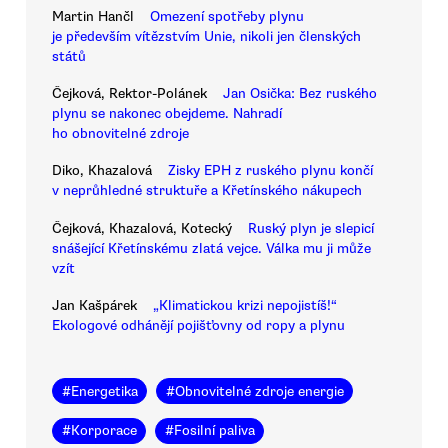
Martin Hančl
Omezení spotřeby plynu
je především vítězstvím Unie, nikoli jen členských
států
Čejková, Rektor-Polánek
Jan Osička: Bez ruského
plynu se nakonec obejdeme. Nahradí
ho obnovitelné zdroje
Diko, Khazalová
Zisky EPH z ruského plynu končí
v neprůhledné struktuře a Křetínského nákupech
Čejková, Khazalová, Kotecký
Ruský plyn je slepicí
snášející Křetínskému zlatá vejce. Válka mu ji může
vzít
Jan Kašpárek
„Klimatickou krizi nepojistíš!“
Ekologové odhánějí pojišťovny od ropy a plynu
#
Energetika
#
Obnovitelné zdroje energie
#
Korporace
#
Fosilní paliva