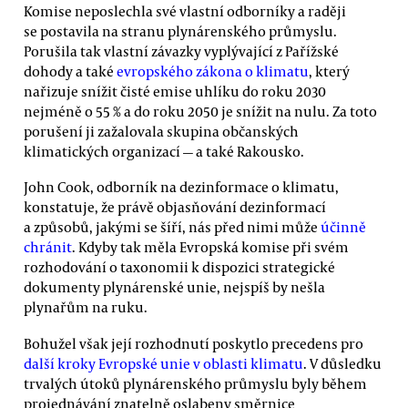
Komise neposlechla své vlastní odborníky a raději
se postavila na stranu plynárenského průmyslu.
Porušila tak vlastní závazky vyplývající z Pařížské
dohody a také
evropského zákona o klimatu
, který
nařizuje snížit čisté emise uhlíku do roku 2030
nejméně o 55 % a do roku 2050 je snížit na nulu. Za toto
porušení ji zažalovala skupina občanských
klimatických organizací — a také Rakousko.
John Cook, odborník na dezinformace o klimatu,
konstatuje, že právě objasňování dezinformací
a způsobů, jakými se šíří, nás před nimi může
účinně
chránit
. Kdyby tak měla Evropská komise při svém
rozhodování o taxonomii k dispozici strategické
dokumenty plynárenské unie, nejspíš by nešla
plynařům na ruku.
Bohužel však její rozhodnutí poskytlo precedens pro
další kroky Evropské unie v oblasti klimatu
. V důsledku
trvalých útoků plynárenského průmyslu byly během
projednávání znatelně oslabeny směrnice