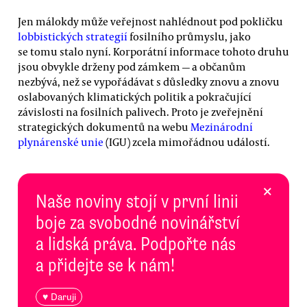
Jen málokdy může veřejnost nahlédnout pod pokličku
lobbistických strategií
fosilního průmyslu, jako
se tomu stalo nyní. Korporátní informace tohoto druhu
jsou obvykle drženy pod zámkem — a občanům
nezbývá, než se vypořádávat s důsledky znovu a znovu
oslabovaných klimatických politik a pokračující
závislosti na fosilních palivech. Proto je zveřejnění
strategických dokumentů na webu
Mezinárodní
plynárenské unie
(IGU) zcela mimořádnou událostí.
×
Naše noviny stojí v první linii
boje za svobodné novinářství
a lidská práva. Podpořte nás
a přidejte se k nám!
♥ Daruji