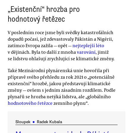
„Existenční“ hrozba pro
hodnotový řetězec
V posledním roce jsme byli svědky katastrofálních
dopadů počasí, jež zdevastovaly Pákistán a Nigérii,
zatímco Evropa zažila — opět —
nejteplejší léto
v dějinách. Byla to další z mnoha
varování
, jimiž
se lidstvu ohlašují zrychlující se klimatické změny.
Také Mezinárodní plynárenská unie hovořila při
přípravě svého přehledu za rok 2021 o „potenciálně
existenční“ hrozbě, jakou představují klimatické
změny — ovšem s jedním zásadním rozdílem. Podle
plynařů se hrozba netýká lidstva, ale „globálního
hodnotového řetězce
zemního plynu“.
Sloupek
●
Radek Kubala