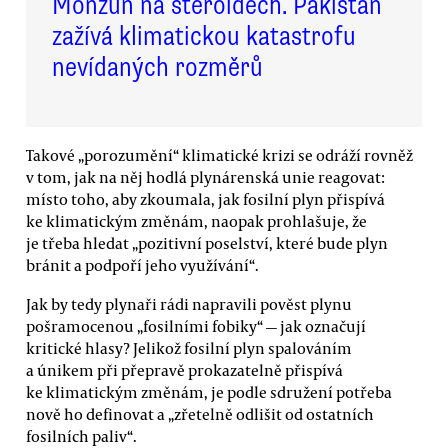
Monzun na steroidech. Pákistán
zažívá klimatickou katastrofu
nevídaných rozměrů
Takové „porozumění“ klimatické krizi se odráží rovněž
v tom, jak na něj hodlá plynárenská unie reagovat:
místo toho, aby zkoumala, jak fosilní plyn přispívá
ke klimatickým změnám, naopak prohlašuje, že
je třeba hledat „pozitivní poselství, které bude plyn
bránit a podpoří jeho využívání“.
Jak by tedy plynaři rádi napravili pověst plynu
pošramocenou „fosilními fobiky“ — jak označují
kritické hlasy? Jelikož fosilní plyn spalováním
a únikem při přepravě prokazatelně přispívá
ke klimatickým změnám, je podle sdružení potřeba
nově ho definovat a „zřetelně odlišit od ostatních
fosilních paliv“.