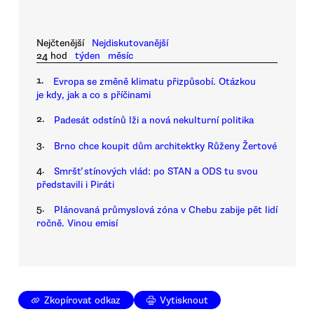
Nejčtenější
Nejdiskutovanější
24 hod
týden
měsíc
1.
Evropa se změně klimatu přizpůsobí. Otázkou
je kdy, jak a co s příčinami
2.
Padesát odstínů lži a nová nekulturní politika
3.
Brno chce koupit dům architektky Růženy Žertové
4.
Smršť stínových vlád: po STAN a ODS tu svou
představili i Piráti
5.
Plánovaná průmyslová zóna v Chebu zabije pět lidí
ročně. Vinou emisí
Zkopírovat odkaz
Vytisknout