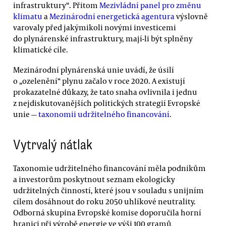
infrastruktury“. Přitom
Mezivládní panel pro změnu
klimatu
a
Mezinárodní energetická agentura
výslovně
varovaly před jakýmikoli novými investicemi
do plynárenské infrastruktury, mají-li být splněny
klimatické cíle.
Mezinárodní plynárenská unie uvádí, že úsilí
o „ozelenění“ plynu začalo v roce 2020. A existují
prokazatelné důkazy, že tato snaha ovlivnila i jednu
z nejdiskutovanějších politických strategií Evropské
unie —
taxonomii udržitelného financování
.
Vytrvalý nátlak
Taxonomie udržitelného financování měla podnikům
a investorům poskytnout seznam ekologicky
udržitelných činností, které jsou v souladu s unijním
cílem dosáhnout do roku 2050 uhlíkové neutrality.
Odborná skupina Evropské komise doporučila horní
hranici při výrobě energie ve výši 100 gramů