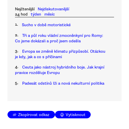
Nejčtenější
Nejdiskutovanější
24 hod
týden
měsíc
1.
Sucho v době motoristické
2.
Tři a půl roku vládní zmocněnkyní pro Romy:
Co jsme dokázali a proč jsem odešla
3.
Evropa se změně klimatu přizpůsobí. Otázkou
je kdy, jak a co s příčinami
4.
Ceuta jako nástroj hybridního boje. Jak krajní
pravice rozděluje Evropu
5.
Padesát odstínů lži a nová nekulturní politika
Zkopírovat odkaz
Vytisknout