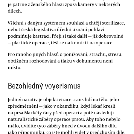
je patrné z ženského hlasu zpoza kamery v některých
dílech.
Všichni s daným systémem souhlasí a chtějí sterilizace,
neboť česká legislativa úřední uznání pohlaví
podmiňuje kastrací. Přejí si také další — již dobrovolné
— plastické operace, těší se na komisi i na operace.
Pro mnoho jiných hlasů o ponižování, strachu, stresu,
obtížném rozhodování a tlaku v dokumentu není
místo.
Bezohledný voyerismus
Jediný narativ je objektivizace trans lidí na tělo, jeho
zpředmětnění — jako v okamžiku, když lékař kreslí
na prsa Markéty čáry před operací a poté následují
naturalistické záběry operace prsou. Aby toho nebylo
málo, uvidíte tyto záběry hned v úvodu dalšího dílu
jako připomínku, co jste mohli vidět v předchozím díle.