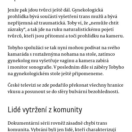
Jenže pak jdou tvůrci ještě dál. Gynekologická
prohlídka bývá součástí vyšetření trans mužů a bývá
nepříjemná až traumatická. Toby ví, že „nemůže chtít
zázraky“, a tak jde na ruku naturalistickému pojetí
tvůrců, kteří jsou přítomni a točí prohlídku na kameru.
Tobyho spolužáci se tak nyní mohou podívat na svého
kamaráda s roztaženýma nohama na stole, zatímco
gynekolog mu vyšetřuje vagínu a kamera zabírá
i monitor sonografie. V posledním díle si záběry Tobyho
na gynekologickém stole ještě připomeneme.
České televizi se zde podařilo překonat všechny hranice
vkusu a posunout se do sféry bulvární bezohlednosti.
Lidé vytržení z komunity
Dokumentární sérii rovněž zásadně chybí trans
komunita. Vybrání byli jen lidé, kteří charakterizují