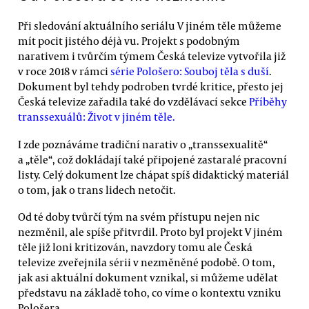
Při sledování aktuálního seriálu V jiném těle můžeme
mít pocit jistého déjà vu. Projekt s podobným
narativem i tvůrčím týmem Česká televize vytvořila již
v roce 2018 v rámci
série Pološero: Souboj těla s duší
.
Dokument byl tehdy podroben tvrdé kritice, přesto jej
Česká televize zařadila také do vzdělávací sekce
Příběhy
transsexuálů: Život v jiném těle.
I zde poznáváme tradiční narativ o „transsexualitě“
a „těle“, což dokládají také připojené zastaralé pracovní
listy. Celý dokument lze chápat spíš didaktický materiál
o tom, jak o trans lidech netočit.
Od té doby tvůrčí tým na svém přístupu nejen nic
nezměnil, ale spíše přitvrdil. Proto byl projekt V jiném
těle již loni kritizován, navzdory tomu ale Česká
televize zveřejnila sérii v nezměněné podobě. O tom,
jak asi aktuální dokument vznikal, si můžeme udělat
představu na základě toho, co víme o kontextu vzniku
Pološera.