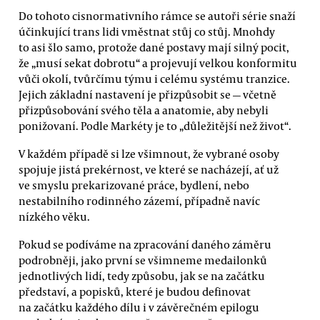
Do tohoto cisnormativního rámce se autoři série snaží
účinkující trans lidi vměstnat stůj co stůj. Mnohdy
to asi šlo samo, protože dané postavy mají silný pocit,
že „musí sekat dobrotu“ a projevují velkou konformitu
vůči okolí, tvůrčímu týmu i celému systému tranzice.
Jejich základní nastavení je přizpůsobit se — včetně
přizpůsobování svého těla a anatomie, aby nebyli
ponižovaní. Podle Markéty je to „důležitější než život“.
V každém případě si lze všimnout, že vybrané osoby
spojuje jistá prekérnost, ve které se nacházejí, ať už
ve smyslu prekarizované práce, bydlení, nebo
nestabilního rodinného zázemí, případně navíc
nízkého věku.
Pokud se podíváme na zpracování daného záměru
podrobněji, jako první se všimneme medailonků
jednotlivých lidí, tedy způsobu, jak se na začátku
představí, a popisků, které je budou definovat
na začátku každého dílu i v závěrečném epilogu