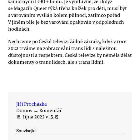
samotnými LGBT+ lidmi. Je výmluvné, že i když
se Magazín Queer týká třeba knížek pro děti, musí být
s varováním vysílán kolem půlnoci, zatímco pořad
V jiném těle je bez varování opakován v odpoledních
hodinách.
Nechceme po České televizi žádné zázraky, když v roce
2022 trváme na zobrazování trans lidí s náležitou
důstojností a respektem. Česká televize by neměla dělat
dokumenty o trans lidech, ale s trans lidmi.
Jiří Procházka
Domov
→
Komentář
18. října 2022 v 15.15
Související