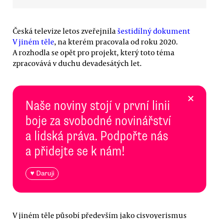
Česká televize letos zveřejnila
šestidílný dokument
V jiném těle
, na kterém pracovala od roku 2020.
A rozhodla se opět pro projekt, který toto téma
zpracovává v duchu devadesátých let.
×
Naše noviny stojí v první linii
boje za svobodné novinářství
a lidská práva. Podpořte nás
a přidejte se k nám!
♥ Daruji
V jiném těle působí především jako cisvoyerismus