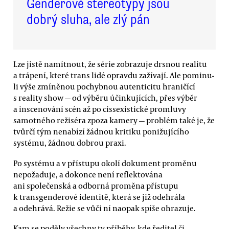
Genderové stereotypy jsou
dobrý sluha, ale zlý pán
Lze jistě namítnout, že série zobrazuje drsnou realitu
a trápení, které trans lidé opravdu zažívají. Ale pominu-
li výše zmíněnou pochybnou autenticitu hraničící
s reality show — od výběru účinkujících, přes výběr
a inscenování scén až po cissexistické promluvy
samotného režiséra zpoza kamery — problém také je, že
tvůrčí tým nenabízí žádnou kritiku ponižujícího
systému, žádnou dobrou praxi.
Po systému a v přístupu okolí dokument proměnu
nepožaduje, a dokonce není reflektována
ani společenská a odborná proměna přístupu
k transgenderové identitě, která se již odehrála
a odehrává. Režie se vůči ní naopak spíše ohrazuje.
Kam se poděly všechny ty příběhy, kde ředitel či