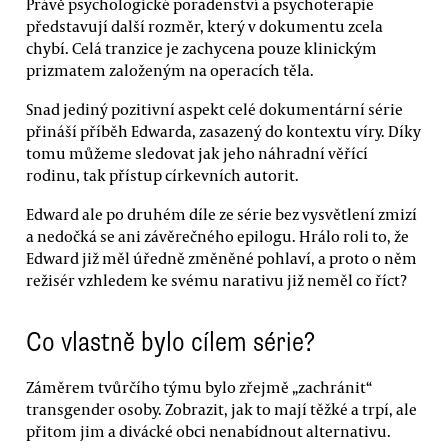
Právě psychologické poradenství a psychoterapie
představují další rozměr, který v dokumentu zcela
chybí. Celá tranzice je zachycena pouze klinickým
prizmatem založeným na operacích těla.
Snad jediný pozitivní aspekt celé dokumentární série
přináší příběh Edwarda, zasazený do kontextu víry. Díky
tomu můžeme sledovat jak jeho náhradní věřící
rodinu, tak přístup církevních autorit.
Edward ale po druhém díle ze série bez vysvětlení zmizí
a nedočká se ani závěrečného epilogu. Hrálo roli to, že
Edward již měl úředně změněné pohlaví, a proto o něm
režisér vzhledem ke svému narativu již neměl co říct?
Co vlastně bylo cílem série?
Záměrem tvůrčího týmu bylo zřejmě „zachránit“
transgender osoby. Zobrazit, jak to mají těžké a trpí, ale
přitom jim a divácké obci nenabídnout alternativu.