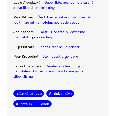
Lucie Arendacká
Queer lidé: nechceme prázdná
slova lítosti, chceme činy
Petr Bittner
Čeští konzervativci musí přestat
legitimizovat homofobii, než bude pozdě
Jan Kašpárek
Dost už té frašky. Zaveďme
manželství pro všechny
Filip Outrata
Papež František a gender
Petr Kratochvíl
Jak nepsat o genderu
Lenka Dražanová
Gender studies novým
nepřítelem. Orbán pokračuje v tažení proti
„liberalismu“
#
Česká televize
#
Lidská práva
#
Práva LGBT+ osob