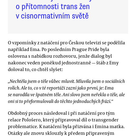
o přítomnosti trans žen
v cisnormativním světě
O vzpomínky z natáčení pro Českou televizi se podělila
například Ema. Po posledním Prague Pride byla
oslovena s nabídkou rozhovoru, jenže dialog byl
nakonec veden poněkud jednostranně — štáb z Emy
doloval to, co chtěl slyšet:
„Nechtěla jsem o těle vůbec mluvit. Mluvila jsem o sociálních
rolích. Ale to, co v té reportáži zazní jako první, je: Ema
se narodila ve špatném těle. Ani slovo jsem neřekla o těle, ale
oni si to přeformulovali do těchto jednoduchých frází.“
Obdobný proces následoval i při natáčení pro tým
relace Pološero, který připravoval díl o transgender
problematice. K natáčení byla přizvána i Emina matka.
Otázky ale znovu sklouzly k předem připraveným