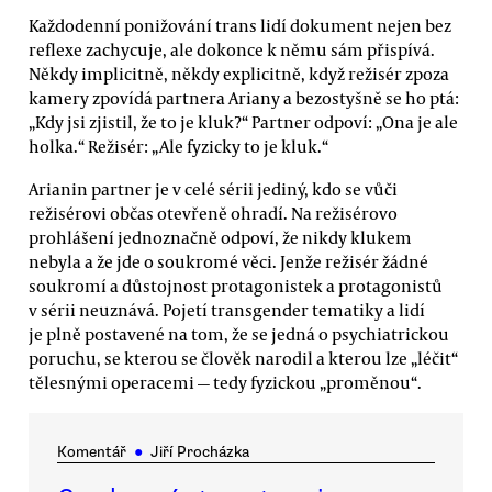
Každodenní ponižování trans lidí dokument nejen bez
reflexe zachycuje, ale dokonce k němu sám přispívá.
Někdy implicitně, někdy explicitně, když režisér zpoza
kamery zpovídá partnera Ariany a bezostyšně se ho ptá:
„Kdy jsi zjistil, že to je kluk?“ Partner odpoví: „Ona je ale
holka.“ Režisér: „Ale fyzicky to je kluk.“
Arianin partner je v celé sérii jediný, kdo se vůči
režisérovi občas otevřeně ohradí. Na režisérovo
prohlášení jednoznačně odpoví, že nikdy klukem
nebyla a že jde o soukromé věci. Jenže režisér žádné
soukromí a důstojnost protagonistek a protagonistů
v sérii neuznává. Pojetí transgender tematiky a lidí
je plně postavené na tom, že se jedná o psychiatrickou
poruchu, se kterou se člověk narodil a kterou lze „léčit“
tělesnými operacemi — tedy fyzickou „proměnou“.
Komentář
●
Jiří Procházka