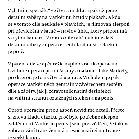
V „letním speciálu“ ve čtvrtém dílu si pak užijeme
detailní záběry na Markétinu hruď v plakách. A kdo
se v tomto díle neukáže v plavkách, je filmován alespoň
při převlékání v šatně — navíc v úhlu, který připomíná
skrytou kameru. V tomto díle také uvidíme další
detailní záběry z operace, tentokrát nosu. Otázkou
je proč.
V pátém díle se opět režie naplno vrátí k operacím.
Uvidíme operaci prsou Ariany, a nakonec také Markéty,
pro kterou je to již čtvrtá operace. Vrcholem je pak
operace Markétiných genitálií v závěrečném šestém
díle a záběry, jak jí zdravotník natírá desinfekci
na vnitřní stranu roztažených stehen a na penis.
Oproti operacím prsou aspoň nevidíme detail. Přesto
si znovu kladu otázku, proč bylo potřebné alespoň
zahlédnout Markétin penis. Jsem přesvědčen, že takové
zobrazování trans žen má přesně opačný motiv než
respekt k nim.