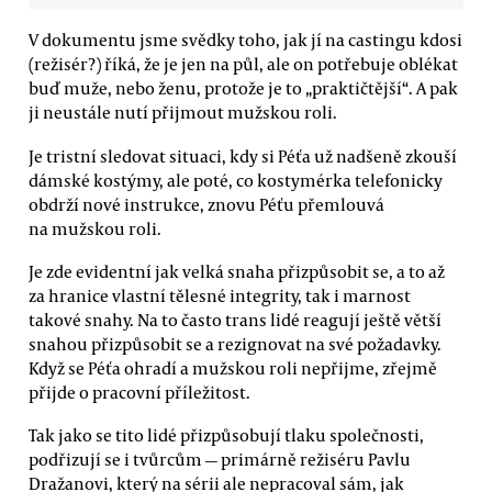
V dokumentu jsme svědky toho, jak jí na castingu kdosi
(režisér?) říká, že je jen na půl, ale on potřebuje oblékat
buď muže, nebo ženu, protože je to „praktičtější“. A pak
ji neustále nutí přijmout mužskou roli.
Je tristní sledovat situaci, kdy si Péťa už nadšeně zkouší
dámské kostýmy, ale poté, co kostymérka telefonicky
obdrží nové instrukce, znovu Péťu přemlouvá
na mužskou roli.
Je zde evidentní jak velká snaha přizpůsobit se, a to až
za hranice vlastní tělesné integrity, tak i marnost
takové snahy. Na to často trans lidé reagují ještě větší
snahou přizpůsobit se a rezignovat na své požadavky.
Když se Péťa ohradí a mužskou roli nepřijme, zřejmě
přijde o pracovní příležitost.
Tak jako se tito lidé přizpůsobují tlaku společnosti,
podřizují se i tvůrcům — primárně režiséru Pavlu
Dražanovi, který na sérii ale nepracoval sám, jak