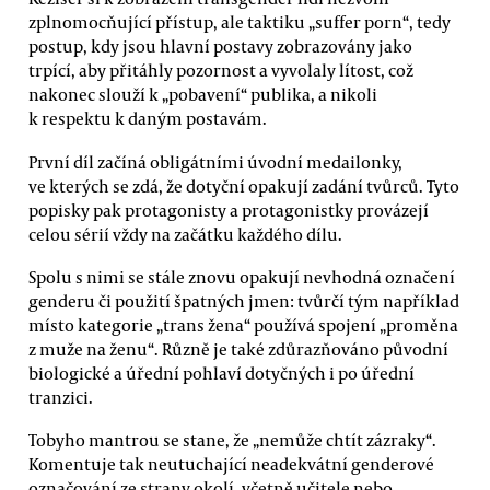
zplnomocňující přístup, ale taktiku „suffer porn“, tedy
postup, kdy jsou hlavní postavy zobrazovány jako
trpící, aby přitáhly pozornost a vyvolaly lítost, což
nakonec slouží k „pobavení“ publika, a nikoli
k respektu k daným postavám.
První díl začíná obligátními úvodní medailonky,
ve kterých se zdá, že dotyční opakují zadání tvůrců. Tyto
popisky pak protagonisty a protagonistky provázejí
celou sérií vždy na začátku každého dílu.
Spolu s nimi se stále znovu opakují nevhodná označení
genderu či použití špatných jmen: tvůrčí tým například
místo kategorie „trans žena“ používá spojení „proměna
z muže na ženu“. Různě je také zdůrazňováno původní
biologické a úřední pohlaví dotyčných i po úřední
tranzici.
Tobyho mantrou se stane, že „nemůže chtít zázraky“.
Komentuje tak neutuchající neadekvátní genderové
označování ze strany okolí, včetně učitele nebo