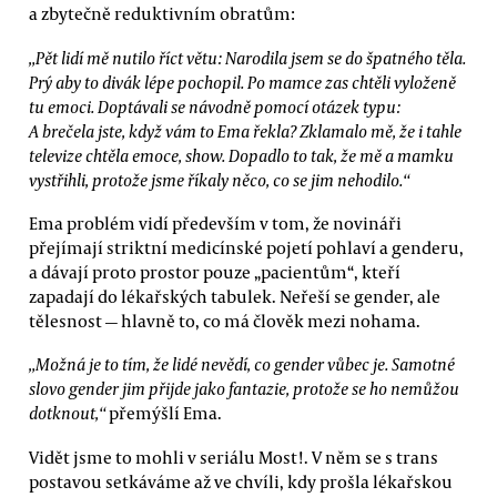
a zbytečně reduktivním obratům:
„Pět lidí mě nutilo říct větu: Narodila jsem se do špatného těla.
Prý aby to divák lépe pochopil. Po mamce zas chtěli vyloženě
tu emoci. Doptávali se návodně pomocí otázek typu:
A brečela jste, když vám to Ema řekla? Zklamalo mě, že i tahle
televize chtěla emoce, show. Dopadlo to tak, že mě a mamku
vystřihli, protože jsme říkaly něco, co se jim nehodilo.“
Ema problém vidí především v tom, že novináři
přejímají striktní medicínské pojetí pohlaví a genderu,
a dávají proto prostor pouze „pacientům“, kteří
zapadají do lékařských tabulek. Neřeší se gender, ale
tělesnost — hlavně to, co má člověk mezi nohama.
„Možná je to tím, že lidé nevědí, co gender vůbec je. Samotné
slovo gender jim přijde jako fantazie, protože se ho nemůžou
dotknout,“
přemýšlí Ema.
Vidět jsme to mohli v seriálu Most!. V něm se s trans
postavou setkáváme až ve chvíli, kdy prošla lékařskou