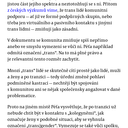
jistou část jejího spektra a neztotožňují se s ní. Přitom
z českých výzkumů víme
, že trans lidé komunitní
podporu — ať již ve formě podpůrných skupin, nebo
třeba jen virtuálního a pasivního kontaktu s jinými
trans lidmi — zmiňují jako zásadní.
V dokumentu se komunita zmiňuje spíš nepřímo
anebo ve smyslu vymezení se vůči ní. Péťa například
odmítá označení „trans“. Na to má plné právo a
je relevantní tento rozměr zachytit.
Mnozí „trans“ lidé se skutečně cítí prostě jako lidé, muži
a ženy a po tranzici — tedy úřední změně pohlaví
podmíněné kastrací — nechtějí být spojováni
s komunitou ani se nějak společensky angažovat v dané
problematice.
Proto na jiném místě Péťa vysvětluje, že po tranzici už
nebude chtít být v kontaktu s „kolegyněmi“, jak
označuje ženy v podobné situaci, aby se vyhnula
označení „trans/gender“. Vymezuje se také vůči spolku,