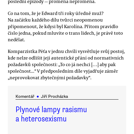
poslední epizody — proměna neproměna.
Co na tom, že je Edward tři roky úředně muž?
Na začátku každého dílu tvůrci neopomenou
připomenout, že kdysi byl Karolína. Přitom pravidlo
číslo jedna, pokud mluvíte o trans lidech, je právě toto
nedělat.
Komparzistka Péťa v jednu chvíli vysvětluje svůj postoj,
kde nelze odlišit její autentické přání od normativních
požadavků společnosti: „To co já nechci […] aby pak
společnost...“ V předposledním díle vyjadřuje záměr
„neprovokovat zbytečnými požadavky“.
Komentář
●
Jiří Procházka
Plynové lampy rasismu
a heterosexismu