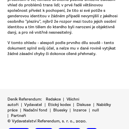
vhled do problémů trans lidí; v prvé řadě většinovou
společnost přivést k pochopení, že tito si své potíže s
genderovou identitou v žádném případě nevymýšlí z jakéhosi
osobního "plezíru", nýbrž že rozpor mezi touto jejich osobní
identitou a tím tělem do kterého byli narozeni je objektivně
daný, a pro ně vnitřně nesnesitelný.
V tomto ohledu - alespoň podle prvního dílu soudě - tento
dokument splnil svůj účel, a nelze mu v dané rovině vytýkat
žádné zásadní chyby či dokonce cílené přehmaty.
Deník Referendum:
Redakce
|
Všichni
autoři
|
Vydavatel
|
Etický kodex
|
Diskuse
|
Nabídky
práce
|
Nadační fond
|
Bluesky
|
Inzerce
|
null
|
Partneři
© Vydavatelství Referendum, s. r. o., 2020.