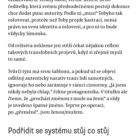
ředitelky, která svému předsudečnému postoji dokonce
chce dodat punc autority. Podle ní „musí“ Tobyho tak
oslovovat, protože než Toby projde kastrací, nemá
právo na svou identitu a oslovení, a pro ni to bude
vždycky Simonka.
Od režiséra můžeme jen stěží čekat nějakou reflexi
takových transfobních projevů, když si zřejmě myslí
to samé.
Tvůrčí tým má svou šablonu, a pokud už se objeví
odlišný autentický narativ trans lidí samotných,
ignoruje ho nebo zarámuje v rámci cisnormy. „Já jsem
nikdy nebyla chlap,“ řekne protagonistka. V titulku ale
čteme, že „prochází změnou z muže na ženu“ a vždy
je uvedeno špatné jméno. Teprve po operaci,
po „přeměně“, jsou ženou/mužem.
Podřídit se systému stůj co stůj