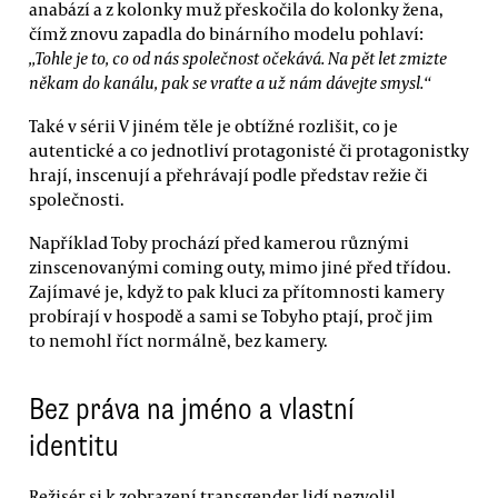
anabází a z kolonky muž přeskočila do kolonky žena,
čímž znovu zapadla do binárního modelu pohlaví:
„Tohle je to, co od nás společnost očekává. Na pět let zmizte
někam do kanálu, pak se vraťte a už nám dávejte smysl.“
Také v sérii V jiném těle je obtížné rozlišit, co je
autentické a co jednotliví protagonisté či protagonistky
hrají, inscenují a přehrávají podle představ režie či
společnosti.
Například Toby prochází před kamerou různými
zinscenovanými coming outy, mimo jiné před třídou.
Zajímavé je, když to pak kluci za přítomnosti kamery
probírají v hospodě a sami se Tobyho ptají, proč jim
to nemohl říct normálně, bez kamery.
Bez práva na jméno a vlastní
identitu
Režisér si k zobrazení transgender lidí nezvolil