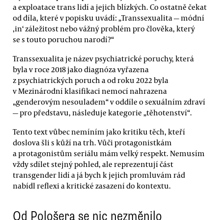
a exploatace trans lidí a jejich blízkých. Co ostatně čekat
od díla, které v popisku uvádí: „Transsexualita — módní
‚in‘ záležitost nebo vážný problém pro člověka, který
se s touto poruchou narodí?“
Transsexualita je název psychiatrické poruchy, která
byla v roce 2018 jako diagnóza vyřazena
z psychiatrických poruch a od roku 2022 byla
v Mezinárodní klasifikaci nemocí nahrazena
„genderovým nesouladem“ v oddíle o sexuálním zdraví
— pro představu, následuje kategorie „těhotenství“.
Tento text vůbec nemíním jako kritiku těch, kteří
doslova šli s kůží na trh. Vůči protagonistkám
a protagonistům seriálu mám velký respekt. Nemusím
vždy sdílet stejný pohled, ale reprezentují část
transgender lidí a já bych k jejich promluvám rád
nabídl reflexi a kritické zasazení do kontextu.
Od Pološera se nic nezměnilo