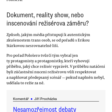
Dokument, reality show, nebo
inscenování režisérova záměru?
Způsob, jakým média přistupují k autentickým
zkušenostem trans osob, se od pořadů s Erikou
Stárkovou nesrovnatelně liší.
Pro pořad Pološero tvůrčí tým vybral jen
ty protagonisty a protagonistky, kteří vyhovují
příběhu, jaký chce režisér vyprávět. V průběhu natáčení
byli zúčastnění nuceni režisérovu vůli respektovat
a naplňovat předepsaný scénář — pokud naplněn nebyl,
udělala to režie za ně.
Komentář
●
Jiří Procházka
Nesamozřejmost debaty