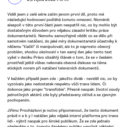
Viděl jsem z celé série zatím jenom první díl, proto mé
následující hodnocení podléhá tomuto omezení. Nicméně:
alespoň v této první části jsem nespatřil nic, co by mohlo být
dostatečným důvodem pro nějakou zásadní kritiku práce
dokumentaristů. Nemohu samozřejmě vědět co se dělo při
samotném natáčení, do jaké míry dokumentaristé účastníky k
něčemu "tlačili" či manipulovali; ale to je naprosto obecný
problém, shodou okolností v ten samý den jako tento text
vyšel v deníku Právo obsáhlý článek o tom, že se v českém
prostředí ještě vůbec nekonala obecná diskuse na téma
etických norem při natáčení televizních dokumentů.
V každém případě jsem zde - jakožto divák - neviděl nic, co by
vyznívalo jako nedostatek respektu vůči trans lidem. Či
dokonce jako projev "transfobie". Přesně naopak: životní osudy
jednotlivých aktérů zde byly představeny citlivě a se zjevným
pochopením.
Jiřímu Procházkovi je nutno připomenout, že tento dokument
právě n e b y l natáčen jako nějaká interní platforma pro trans
lidi - nýbrž naopak pro široké publikum. Že se zde jednalo
především o to, tomuto širokému publiku umožnit základní