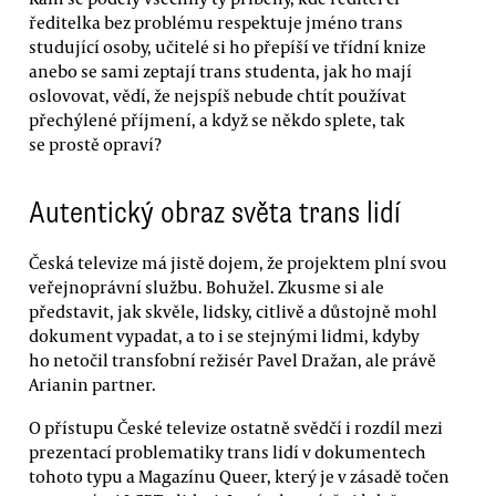
ředitelka bez problému respektuje jméno trans
studující osoby, učitelé si ho přepíší ve třídní knize
anebo se sami zeptají trans studenta, jak ho mají
oslovovat, vědí, že nejspíš nebude chtít používat
přechýlené příjmení, a když se někdo splete, tak
se prostě opraví?
Autentický obraz světa trans lidí
Česká televize má jistě dojem, že projektem plní svou
veřejnoprávní službu. Bohužel. Zkusme si ale
představit, jak skvěle, lidsky, citlivě a důstojně mohl
dokument vypadat, a to i se stejnými lidmi, kdyby
ho netočil transfobní režisér Pavel Dražan, ale právě
Arianin partner.
O přístupu České televize ostatně svědčí i rozdíl mezi
prezentací problematiky trans lidí v dokumentech
tohoto typu a Magazínu Queer, který je v zásadě točen