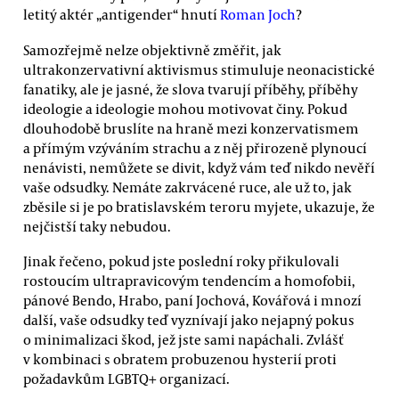
letitý aktér „antigender“ hnutí
Roman Joch
?
Samozřejmě nelze objektivně změřit, jak
ultrakonzervativní aktivismus stimuluje neonacistické
fanatiky, ale je jasné, že slova tvarují příběhy, příběhy
ideologie a ideologie mohou motivovat činy. Pokud
dlouhodobě bruslíte na hraně mezi konzervatismem
a přímým vzýváním strachu a z něj přirozeně plynoucí
nenávisti, nemůžete se divit, když vám teď nikdo nevěří
vaše odsudky. Nemáte zakrvácené ruce, ale už to, jak
zběsile si je po bratislavském teroru myjete, ukazuje, že
nejčistší taky nebudou.
Jinak řečeno, pokud jste poslední roky přikulovali
rostoucím ultrapravicovým tendencím a homofobii,
pánové Bendo, Hrabo, paní Jochová, Kovářová i mnozí
další, vaše odsudky teď vyznívají jako nejapný pokus
o minimalizaci škod, jež jste sami napáchali. Zvlášť
v kombinaci s obratem probuzenou hysterií proti
požadavkům LGBTQ+ organizací.