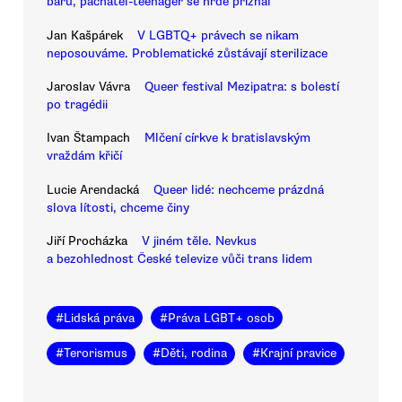
baru, pachatel-teenager se hrdě přiznal
Jan Kašpárek
V LGBTQ+ právech se nikam
neposouváme. Problematické zůstávají sterilizace
Jaroslav Vávra
Queer festival Mezipatra: s bolestí
po tragédii
Ivan Štampach
Mlčení církve k bratislavským
vraždám křičí
Lucie Arendacká
Queer lidé: nechceme prázdná
slova lítosti, chceme činy
Jiří Procházka
V jiném těle. Nevkus
a bezohlednost České televize vůči trans lidem
#
Lidská práva
#
Práva LGBT+ osob
#
Terorismus
#
Děti, rodina
#
Krajní pravice