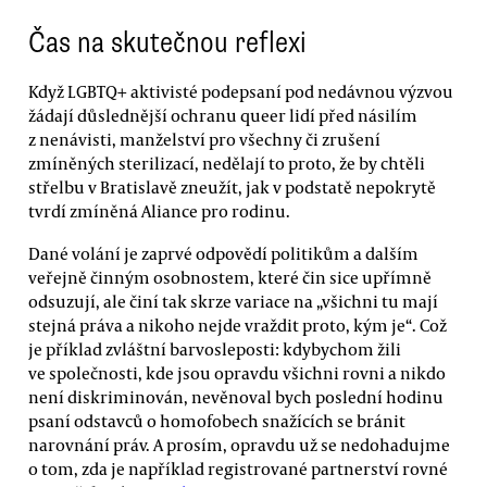
Čas na skutečnou reflexi
Když LGBTQ+ aktivisté podepsaní pod nedávnou výzvou
žádají důslednější ochranu queer lidí před násilím
z nenávisti, manželství pro všechny či zrušení
zmíněných sterilizací, nedělají to proto, že by chtěli
střelbu v Bratislavě zneužít, jak v podstatě nepokrytě
tvrdí zmíněná Aliance pro rodinu.
Dané volání je zaprvé odpovědí politikům a dalším
veřejně činným osobnostem, které čin sice upřímně
odsuzují, ale činí tak skrze variace na „všichni tu mají
stejná práva a nikoho nejde vraždit proto, kým je“. Což
je příklad zvláštní barvosleposti: kdybychom žili
ve společnosti, kde jsou opravdu všichni rovni a nikdo
není diskriminován, nevěnoval bych poslední hodinu
psaní odstavců o homofobech snažících se bránit
narovnání práv. A prosím, opravdu už se nedohadujme
o tom, zda je například registrované partnerství rovné