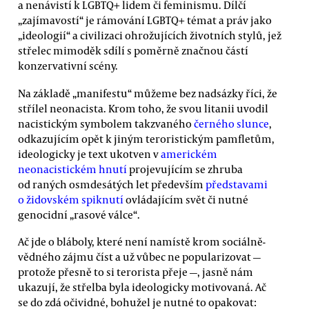
a nenávistí k LGBTQ+ lidem či feminismu. Dílčí
„zajímavostí“ je rámování LGBTQ+ témat a práv jako
„ideologií“ a civilizaci ohrožujících životních stylů, jež
střelec mimoděk sdílí s poměrně značnou částí
konzervativní scény.
Na základě „manifestu“ můžeme bez nadsázky říci, že
střílel neonacista. Krom toho, že svou litanii uvodil
nacistickým symbolem takzvaného
černého slunce
,
odkazujícím opět k jiným teroristickým pamfletům,
ideologicky je text ukotven v
americkém
neonacistickém hnutí
projevujícím se zhruba
od raných osmdesátých let především
představami
o židovském spiknutí
ovládajícím svět či nutné
genocidní „rasové válce“.
Ač jde o bláboly, které není namístě krom sociálně-
vědného zájmu číst a už vůbec ne popularizovat —
protože přesně to si terorista přeje —, jasně nám
ukazují, že střelba byla ideologicky motivovaná. Ač
se do zdá očividné, bohužel je nutné to opakovat: