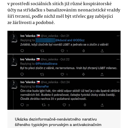
v prostředí sociálních sítích již různé kospirátorské
účty na střídačku s banalizováním neonacistické vraždy
šíří tvrzení, podle nichž měl být střelec gay zabíjející
ze žárlivosti a podobně.
Ukázka dezinformačně-nenávistného narativu
šířeného typickým proruským a antivakcinačním