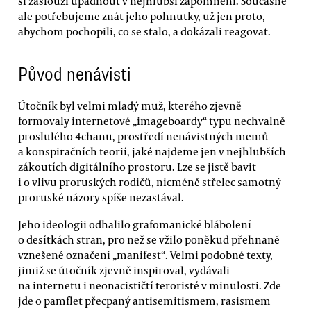
si zaslouží upadnout v nejhlubší zapomnění. Současně
ale potřebujeme znát jeho pohnutky, už jen proto,
abychom pochopili, co se stalo, a dokázali reagovat.
Původ nenávisti
Útočník byl velmi mladý muž, kterého zjevně
formovaly internetové „imageboardy“ typu nechvalně
proslulého 4chanu, prostředí nenávistných memů
a konspiračních teorií, jaké najdeme jen v nejhlubších
zákoutích digitálního prostoru. Lze se jistě bavit
i o vlivu proruských rodičů, nicméně střelec samotný
proruské názory spíše nezastával.
Jeho ideologii odhalilo grafomanické blábolení
o desítkách stran, pro než se vžilo poněkud přehnaně
vznešené označení „manifest“. Velmi podobné texty,
jimiž se útočník zjevně inspiroval, vydávali
na internetu i neonacističtí teroristé v minulosti. Zde
jde o pamflet přecpaný antisemitismem, rasismem