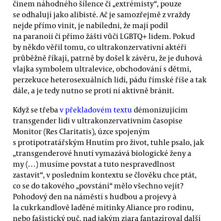
činem náhodného šílence či „extrémisty“, pouze
se odhalují jako alibisté. Ač je samozřejmě z vraždy
nejde přímo vinit, je nabíledni, že mají podíl
na paranoii či přímo žášti vůči LGBTQ+ lidem. Pokud
by někdo věřil tomu, co ultrakonzervativní aktéři
průběžně říkají, patrně by došel k závěru, že je duhová
vlajka symbolem ultralevice, obchodování s dětmi,
perzekuce heterosexuálních lidí, pádu římské říše a tak
dále, a je tedy nutno se proti ní aktivně bránit.
Když se třeba
v překladovém textu
démonizujícím
transgender lidi v ultrakonzervativním časopise
Monitor (Res Claritatis), úzce spojeným
s protipotratářským Hnutím pro život, tuhle psalo, jak
„transgenderové hnutí vymazává biologické ženy a
my (…) musíme povstat a tuto nespravedlnost
zastavit“, v posledním kontextu se člověku chce ptát,
co se do takového „povstání“ mělo všechno vejít?
Pohodový den na náměstí s hudbou a projevy à
la cukrkandlově laděné mítinky Aliance pro rodinu,
nebo fašistický puč, nad jakým zjara fantazíroval další