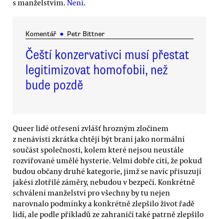
s manželstvím.
Není
.
Komentář
●
Petr Bittner
Čeští konzervativci musí přestat
legitimizovat homofobii, než
bude pozdě
Queer lidé otřesení zvlášť hrozným zločinem
z nenávisti zkrátka chtějí být braní jako normální
součást společnosti, kolem které nejsou neustále
rozviřované umělé hysterie. Velmi dobře cítí, že pokud
budou občany druhé kategorie, jimž se navíc přisuzují
jakési zlotřilé záměry, nebudou v bezpečí. Konkrétně
schválení manželství pro všechny by tu nejen
narovnalo podmínky a konkrétně zlepšilo život řadě
lidí, ale podle příkladů ze zahraničí také patrně zlepšilo