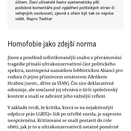
účtem. Daní uživatelé často systematicky píší
podobné komentáře pod vyjádření politických stran či
veřejných osobností, zjevně s cílem být tak co nejvíce
vidět. Repro Twitter
Homofobie jako zdejší norma
Jinou a poněkud sofistikovanější snahu o přerámování
tragédie přináší ultrakonzervativní část politického
spektra, zastoupená namátkou lobbistickou Aliancí pro
rodinu či jejím příznivcem senátorem Zdeňkem
Hrabou (nestr., dříve za STAN). Čin sice deklarativně
odsuzuje, ale současně jej ořezává o širší společenský
kontext a snaží se zabránit jeho vážnější reflexi.
V základu tvrdí, že kritika, která se na nejaktivnější
odpůrce práv LGBTQ+ lidí po střelbě snesla, je naprosto
neoprávněná. Kritizované se snaží postavit do role
oběti, jak je to u ultrakonzervativců ostatně poměrně