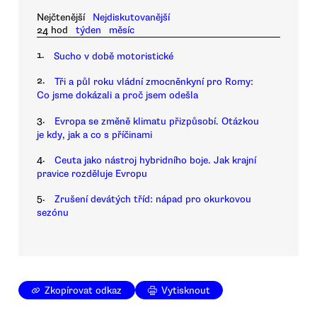
Nejčtenější
Nejdiskutovanější
24 hod
týden
měsíc
1.
Sucho v době motoristické
2.
Tři a půl roku vládní zmocněnkyní pro Romy:
Co jsme dokázali a proč jsem odešla
3.
Evropa se změně klimatu přizpůsobí. Otázkou
je kdy, jak a co s příčinami
4.
Ceuta jako nástroj hybridního boje. Jak krajní
pravice rozděluje Evropu
5.
Zrušení devátých tříd: nápad pro okurkovou
sezónu
Zkopírovat odkaz
Vytisknout