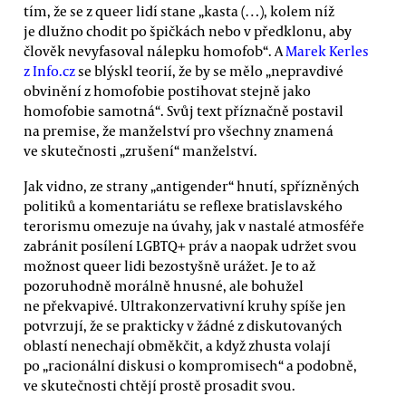
tím, že se z queer lidí stane „kasta (…), kolem níž
je dlužno chodit po špičkách nebo v předklonu, aby
člověk nevyfasoval nálepku homofob“. A
Marek Kerles
z Info.cz
se blýskl teorií, že by se mělo „nepravdivé
obvinění z homofobie postihovat stejně jako
homofobie samotná“. Svůj text příznačně postavil
na premise, že manželství pro všechny znamená
ve skutečnosti „zrušení“ manželství.
Jak vidno, ze strany „antigender“ hnutí, spřízněných
politiků a komentariátu se reflexe bratislavského
terorismu omezuje na úvahy, jak v nastalé atmosféře
zabránit posílení LGBTQ+ práv a naopak udržet svou
možnost queer lidi bezostyšně urážet. Je to až
pozoruhodně morálně hnusné, ale bohužel
ne překvapivé. Ultrakonzervativní kruhy spíše jen
potvrzují, že se prakticky v žádné z diskutovaných
oblastí nenechají obměkčit, a když zhusta volají
po „racionální diskusi o kompromisech“ a podobně,
ve skutečnosti chtějí prostě prosadit svou.