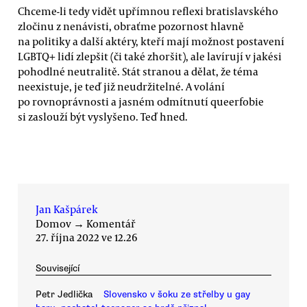
Chceme-li tedy vidět upřímnou reflexi bratislavského
zločinu z nenávisti, obraťme pozornost hlavně
na politiky a další aktéry, kteří mají možnost postavení
LGBTQ+ lidí zlepšit (či také zhoršit), ale lavírují v jakési
pohodlné neutralitě. Stát stranou a dělat, že téma
neexistuje, je teď již neudržitelné. A volání
po rovnoprávnosti a jasném odmítnutí queerfobie
si zaslouží být vyslyšeno. Teď hned.
Jan Kašpárek
Domov
→
Komentář
27. října 2022 ve 12.26
Související
Petr Jedlička
Slovensko v šoku ze střelby u gay