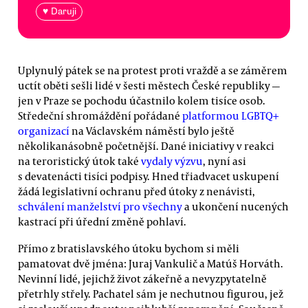
♥ Daruji
Uplynulý pátek se na protest proti vraždě a se záměrem
uctít oběti sešli lidé v šesti městech České republiky —
jen v Praze se pochodu účastnilo kolem tisíce osob.
Středeční shromáždění pořádané
platformou LGBTQ+
organizací
na Václavském náměstí bylo ještě
několikanásobně početnější. Dané iniciativy v reakci
na teroristický útok také
vydaly výzvu
, nyní asi
s devatenácti tisíci podpisy. Hned třiadvacet uskupení
žádá legislativní ochranu před útoky z nenávisti,
schválení manželství pro všechny
a ukončení nucených
kastrací při úřední změně pohlaví.
Přímo z bratislavského útoku bychom si měli
pamatovat dvě jména: Juraj Vankulič a Matúš Horváth.
Nevinní lidé, jejichž život zákeřně a nevyzpytatelně
přetrhly střely. Pachatel sám je nechutnou figurou, jež