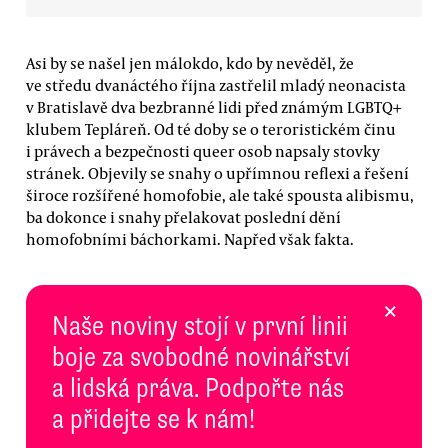
Asi by se našel jen málokdo, kdo by nevěděl, že
ve středu dvanáctého října zastřelil mladý neonacista
v Bratislavě dva bezbranné lidi před známým LGBTQ+
klubem Tepláreň. Od té doby se o teroristickém činu
i právech a bezpečnosti queer osob napsaly stovky
stránek. Objevily se snahy o upřímnou reflexi a řešení
široce rozšířené homofobie, ale také spousta alibismu,
ba dokonce i snahy přelakovat poslední dění
homofobními báchorkami. Napřed však fakta.
×
Naše noviny stojí v první linii
boje za svobodné novinářství
a lidská práva. Podpořte nás
a přidejte se k nám!