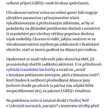
celkové přijetí LGBTQ+ osob širokou společností.
Ultrakonzervativní scéna na volání queer lidí reaguje
obvyklou paranoiou i přinejmenším zčásti
vykalkulovaným a přehrávaným zděšením, ač by se
požadavky na důsledné postihování zločinů z nenávisti
či manželství pro všechny většiny populace doslova
nijak nedotkly. Chceme-li vidět, jakým směrem se tu
ultrakonzervativní myšlení po událostech v Bratislavě
obrátilo, stačí se znovu podívat na Alianci pro rodinu.
Opakovaně se snaží vykreslit jako skutečná oběť, již
pronásledují zlotřilí radikální aktivisté. U té příležitosti
vykládá transfobní báchorky
a straší tu „‚muži‘
s ženským pohlavním ústrojím, pleší a fousatou tváří“,
kteří budou k nelibosti předsedkyně Aliance Jany
Jochové chodit po ulicích (a páchat tím nějaké blíže
nespecifikované zlo), tu jakousi LGBTQ+ totalitou.
Na podobnou notu si ostatně drnkl i
Ondřej Neff
v Lidových novinách
„varující“ v kontextu střelby před