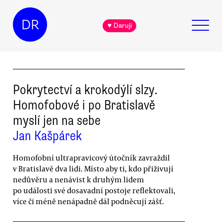
DR
♥ Daruji
Pokrytectví a krokodýlí slzy.
Homofobové i po Bratislavě
myslí jen na sebe
Jan Kašpárek
Homofobní ultrapravicový útočník zavraždil
v Bratislavě dva lidi. Místo aby ti, kdo přiživují
nedůvěru a nenávist k druhým lidem
po události své dosavadní postoje reflektovali,
více či méně nenápadně dál podněcují zášť.