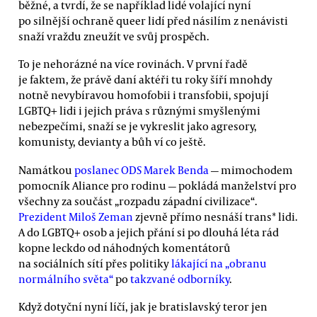
běžné, a tvrdí, že se například lidé volající nyní
po silnější ochraně queer lidí před násilím z nenávisti
snaží vraždu zneužít ve svůj prospěch.
To je nehorázné na více rovinách. V první řadě
je faktem, že právě daní aktéři tu roky šíří mnohdy
notně nevybíravou homofobii i transfobii, spojují
LGBTQ+ lidi i jejich práva s různými smyšlenými
nebezpečími, snaží se je vykreslit jako agresory,
komunisty, devianty a bůh ví co ještě.
Namátkou
poslanec ODS Marek Benda
— mimochodem
pomocník Aliance pro rodinu — pokládá manželství pro
všechny za součást „rozpadu západní civilizace“.
Prezident Miloš Zeman
zjevně přímo nesnáší trans* lidi.
A do LGBTQ+ osob a jejich přání si po dlouhá léta rád
kopne leckdo od náhodných komentátorů
na sociálních sítí přes politiky
lákající na „obranu
normálního světa“
po
takzvané odborníky
.
Když dotyční nyní líčí, jak je bratislavský teror jen