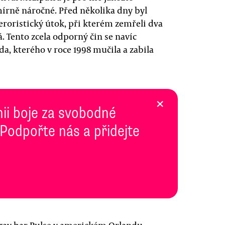
mírně náročné. Před několika dny byl
eroristický útok, při kterém zemřeli dva
. Tento zcela odporný čin se navíc
a, kterého v roce 1998 mučila a zabila
×
inii boje za svobodné
 Podpořte nás a přidejte