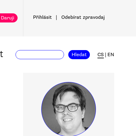
Přihlásit
|
Odebírat
zpravodaj
 Daruji
t
Hledat
CS
|
EN