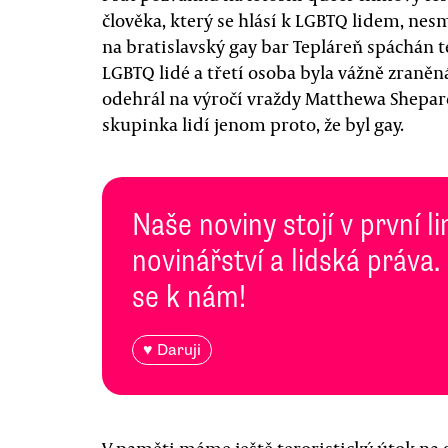
člověka, který se hlásí k LGBTQ lidem, nes
na bratislavský gay bar Tepláreň spáchán t
LGBTQ lidé a třetí osoba byla vážně zraněná
odehrál na výročí vraždy Matthewa Shepard
skupinka lidí jenom proto, že byl gay.
Naše noviny stojí v první l
novinářství a lidská práva.
se k nám!
♥ Daruji