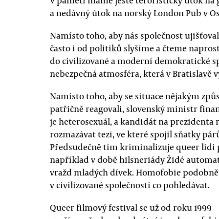
V paměti máme ještě teroristický útok na
a nedávný útok na norský London Pub v Oslu
Namísto toho, aby nás společnost ujišťoval
často i od politiků slyšíme a čteme napros
do civilizované a moderní demokratické s
nebezpečná atmosféra, která v Bratislavě v
Namísto toho, aby se situace nějakým způs
patřičně reagovali, slovenský ministr finan
je heterosexuál, a kandidát na prezidenta 
rozmazávat tezi, ve které spojil sňatky pá
Předsudečně tím kriminalizuje queer lid
například v době hilsneriády Židé automat
vražd mladých dívek. Homofobie podobně
v civilizované společnosti co pohledávat.
Queer filmový festival se už od roku 1999