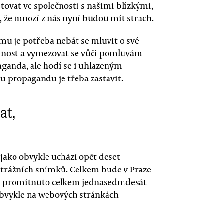
stovat ve společnosti s našimi blízkými,
é, že mnozí z nás nyní budou mít strach.
mu je potřeba nebát se mluvit o své
eřejnost a vymezovat se vůči pomluvám
aganda, ale hodí se i uhlazeným
ou propagandu je třeba zastavit.
at,
s jako obvykle uchází opět deset
etrážních snímků. Celkem bude v Praze
jí, promítnuto celkem jednasedmdesát
 obvykle na webových stránkách