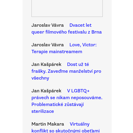
Jaroslav Vávra
Dvacet let
queer filmového festivalu z Brna
Jaroslav Vávra
Love, Victor:
Terapie mainstreamem
Jan Kašpárek
Dost už té
frašky. Zaveďme manželství pro
všechny
Jan Kašpárek
V LGBTQ+
právech se nikam neposouváme.
Problematické zůstávají
sterilizace
Martin Makara
Virtuálny
konflikt so skutočnými obeťami