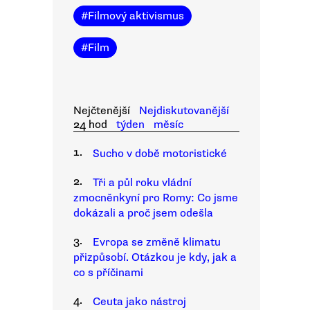
#
Filmový aktivismus
#
Film
Nejčtenější
Nejdiskutovanější
24 hod
týden
měsíc
1.
Sucho v době motoristické
2.
Tři a půl roku vládní
zmocněnkyní pro Romy: Co jsme
dokázali a proč jsem odešla
3.
Evropa se změně klimatu
přizpůsobí. Otázkou je kdy, jak a
co s příčinami
4.
Ceuta jako nástroj