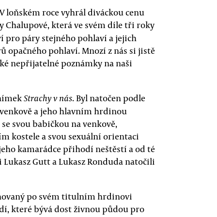
 V loňském roce vyhrál diváckou cenu
y Chalupové, která ve svém díle tři roky
 pro páry stejného pohlaví a jejich
 opačného pohlaví. Mnozí z nás si jistě
ké nepřijatelné poznámky na naši
snímek
. Byl natočen podle
Strachy v nás
 venkově a jeho hlavním hrdinou
je se svou babičkou na venkově,
m kostele a svou sexuální orientaci
jeho kamarádce přihodí neštěstí a od té
i Lukasz Gutt a Lukasz Ronduda natočili
ovaný po svém titulním hrdinovi
dí, které bývá dost živnou půdou pro