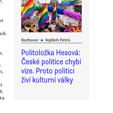
e,
mi
ích
Rozhovor
●
Vojtěch Petrů
Politoložka Hesová:
t.
České politice chybí
.
y
vize. Proto politici
t,
.
živí kulturní války
it
ě,
tu.