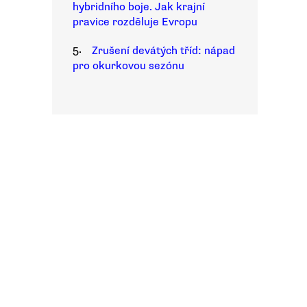
hybridního boje. Jak krajní
pravice rozděluje Evropu
5.
Zrušení devátých tříd: nápad
pro okurkovou sezónu