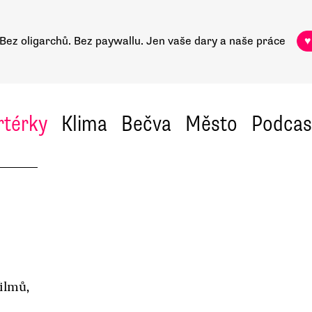
Bez oligarchů. Bez paywallu.
Jen vaše dary a naše práce
♥
rtérky
Klima
Bečva
Město
Podcas
filmů,