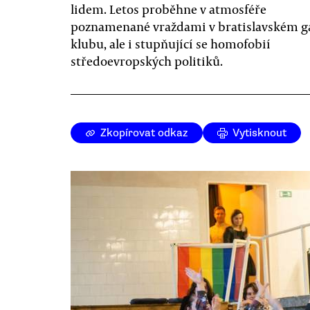
lidem. Letos proběhne v atmosféře
poznamenané vraždami v bratislavském g
klubu, ale i stupňující se homofobií
středoevropských politiků.
Zkopírovat odkaz
Vytisknout