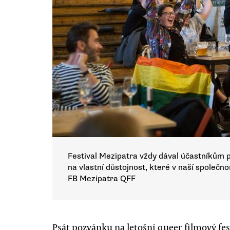
Festival Mezipatra vždy dával účastníkům p
na vlastní důstojnost, které v naší společn
FB Mezipatra QFF
Psát pozvánku na letošní queer filmový fes