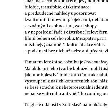
snaží na všechny konkrétní jevy homofobi
bifobie, transfobie, diskriminace
a předsudečné náhledy upozorňovat
kvalitními filmovými projekcemi, debata
se známými osobnostmi, workshopy
a v neposlední řadě i distribucí celovečern
filmů během celého roku. Mezipatra patří
mezi nejvýznamnější kulturní akce vůbec
a podzim si bez nich už nelze ani představi
Tématem letošního ročníku je
Prolomit led
Málokdo při jeho tvorbě bohužel mohl tuši
jak moc bolestivě bude toto téma aktuální
Vystoupení z našich komfortních zón, hlás
se beze strachu k neheterosexuální identit
nebát se vnitřního ani vnějšího coming ou
Tragické události v Bratislavě nám ukázaly,