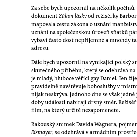
Za sebe bych upozornil na několik počinů.
dokument
od režisérky Barbor
Zákon lásky
mapovala cestu zákona o uznání manželství
uznání na společenskou úroveň sňatků párů
vybaví často dost nepříjemné a mnohdy ta
adresu.
Dále bych upozornil na vynikající polský 
skutečného příběhu, který se odehrává na
je mladý, hluboce věřící gay Daniel. Ten ži
pravidelně navštěvuje bohoslužby v místní
nijak neskrývá. Jednoho dne se však jedné 
doby události nabírají drsný směr. Režiséř
film, na který určitě nezapomenete.
Rakouský snímek Davida Wagnera, pojmen
, se odehrává v armádním prostře
Eismayer