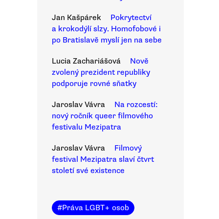
Jan Kašpárek
Pokrytectví
a krokodýlí slzy. Homofobové i
po Bratislavě myslí jen na sebe
Lucia Zachariášová
Nově
zvolený prezident republiky
podporuje rovné sňatky
Jaroslav Vávra
Na rozcestí:
nový ročník queer filmového
festivalu Mezipatra
Jaroslav Vávra
Filmový
festival Mezipatra slaví čtvrt
století své existence
#
Práva LGBT+ osob