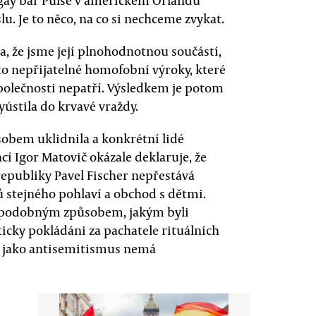
 gay bar Pulse v americkém Orlandu
. Je to něco, na co si nechceme zvykat.
a, že jsme její plnohodnotnou součástí,
to nepřijatelné homofobní výroky, které
polečnosti nepatří. Výsledkem je potom
yústila do krvavé vraždy.
obem uklidnila a konkrétní lidé
cí Igor Matovič okázale deklaruje, že
republiky Pavel Fischer nepřestává
rů stejného pohlaví a obchod s dětmi.
i podobným způsobem, jakým byli
icky pokládáni za pachatele rituálních
 jako antisemitismus nemá