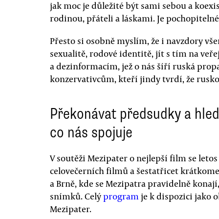
jak moc je důležité být sami sebou a koexi
rodinou, přáteli a láskami. Je pochopiteln
Přesto si osobně myslím, že i navzdory vše
sexualitě, rodové identitě, jít s tím na v
a dezinformacím, jež o nás šíří ruská prop
konzervativcům, kteří jindy tvrdí, že rusk
Překonávat předsudky a hled
co nás spojuje
V soutěži Mezipater o nejlepší film se leto
celovečerních filmů a šestatřicet krátkom
a Brně, kde se Mezipatra pravidelně kona
snímků. Celý
program
je k dispozici jako
Mezipater.