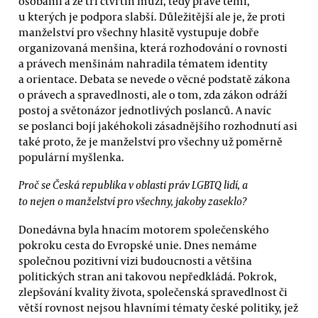
osobami a ze tří čtvrtin muži, tedy právě těmi,
u kterých je podpora slabší. Důležitější ale je, že proti
manželství pro všechny hlasitě vystupuje dobře
organizovaná menšina, která rozhodování o rovnosti
a právech menšinám nahradila tématem identity
a orientace. Debata se nevede o věcné podstatě zákona
o právech a spravedlnosti, ale o tom, zda zákon odráží
postoj a světonázor jednotlivých poslanců. A navíc
se poslanci bojí jakéhokoli zásadnějšího rozhodnutí asi
také proto, že je manželství pro všechny už poměrně
populární myšlenka.
Proč se Česká republika v oblasti práv LGBTQ lidí, a
to nejen o manželství pro všechny, jakoby zaseklo?
Donedávna byla hnacím motorem společenského
pokroku cesta do Evropské unie. Dnes nemáme
společnou pozitivní vizi budoucnosti a většina
politických stran ani takovou nepředkládá. Pokrok,
zlepšování kvality života, společenská spravedlnost či
větší rovnost nejsou hlavními tématy české politiky, jež