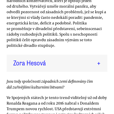
národních konzervativců, kteří je opisují jeden
od druhého. Vytvářejí uměle morální paniku, aby
odvedli pozornost od zásadních problémů, jež se kupí a
se kterými si vlády často nedokáží poradit: pandemie,
energetická krize, deficit a podobně. Politika
se proměňuje v divadelní představení, sebeinscenaci
rádoby rozhodných politiků. Spolu s neschopností
politiků čelit opravdu zásadním výzvám se toto
politické divadlo stupňuje.
Zora Hesová
+
Jsou tedy společnosti západních zemí definovány čím
dál zuřivějšími kulturními bitvami?
Ve Spojených státech je tento trend viditelný už od doby
Ronalda Reagana a od roku 2016 nabral s Donaldem
Trumpem novou rychlost. USA představují extrémní