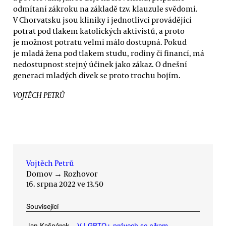
odmítaní zákroku na základě tzv. klauzule svědomí.
V Chorvatsku jsou kliniky i jednotlivci provádějící
potrat pod tlakem katolických aktivistů, a proto
je možnost potratu velmi málo dostupná. Pokud
je mladá žena pod tlakem studu, rodiny či financí, má
nedostupnost stejný účinek jako zákaz. O dnešní
generaci mladých dívek se proto trochu bojím.
VOJTĚCH PETRŮ
Vojtěch Petrů
Domov
→
Rozhovor
16. srpna 2022 ve 13.50
Související
Jan Kašpárek
V LGBTQ+ právech se nikam