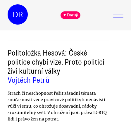
DR
♥ Daruji
Politoložka Hesová: České
politice chybí vize. Proto politici
živí kulturní války
Vojtěch Petrů
Strach či neschopnost řešit zásadní témata
současnosti vede pravicové politiky k nenávisti
vůči všemu, co ohrožuje dosavadní, rádoby
srozumitelný svět. V ohrožení jsou práva LGBTQ
lidí i právo žen na potrat.