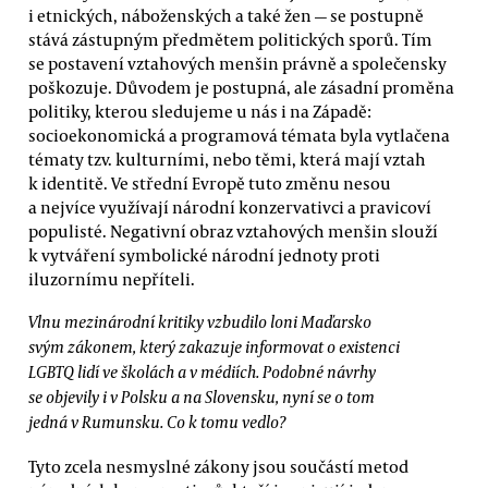
i etnických, náboženských a také žen — se postupně
stává zástupným předmětem politických sporů. Tím
se postavení vztahových menšin právně a společensky
poškozuje. Důvodem je postupná, ale zásadní proměna
politiky, kterou sledujeme u nás i na Západě:
socioekonomická a programová témata byla vytlačena
tématy tzv. kulturními, nebo těmi, která mají vztah
k identitě. Ve střední Evropě tuto změnu nesou
a nejvíce využívají národní konzervativci a pravicoví
populisté. Negativní obraz vztahových menšin slouží
k vytváření symbolické národní jednoty proti
iluzornímu nepříteli.
Vlnu mezinárodní kritiky vzbudilo loni Maďarsko
svým zákonem, který zakazuje informovat o existenci
LGBTQ lidí ve školách a v médiích. Podobné návrhy
se objevily i v Polsku a na Slovensku, nyní se o tom
jedná v Rumunsku. Co k tomu vedlo?
Tyto zcela nesmyslné zákony jsou součástí metod