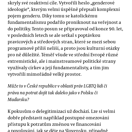
skryly své reaktivní cíle. Vytvořili heslo „genderové
ideologie“, kterým velmi úspěšně přepsali komplexní
pojem genderu. Díky tomu se katolickému
fundamentalismu podařilo proniknout na veřejnost a
do politiky. Tento posun se připravoval od konce 90. let,
v posledních letech se ale setkal s poptávkou
pravicových a středových stran, které se mezi sebou
programově příliš neliší, a proto jsou kulturní otázky
pro ně důležité. Téměř všude ve střední Evropě různé
extremistické, ale i mainstreamové politické strany
využívaly církev a její fundamentalisty, a tím jim
vytvořili mimořádně velký prostor.
Může to v České republice v oblasti práv LGBTQ lidí či
práva na potrat dojít tak daleko jako v Polsku či
Maďarsku?
K pokusům o delegitimizaci už dochází. Lze si velmi
dobře představit například postupné omezování
přístupu k potratům změnou ve financování
a povolování, jak se děje na Slovensku, případně