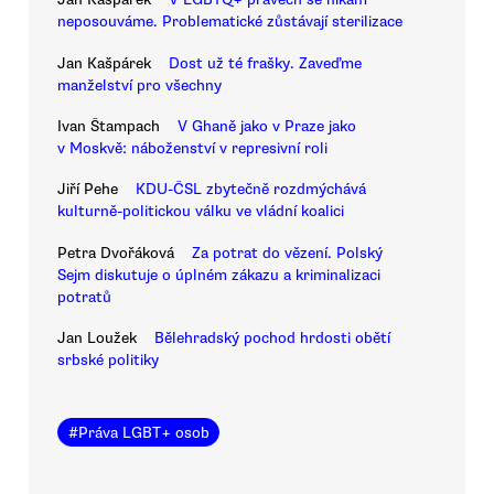
neposouváme. Problematické zůstávají sterilizace
Jan Kašpárek
Dost už té frašky. Zaveďme
manželství pro všechny
Ivan Štampach
V Ghaně jako v Praze jako
v Moskvě: náboženství v represivní roli
Jiří Pehe
KDU-ČSL zbytečně rozdmýchává
kulturně-politickou válku ve vládní koalici
Petra Dvořáková
Za potrat do vězení. Polský
Sejm diskutuje o úplném zákazu a kriminalizaci
potratů
Jan Loužek
Bělehradský pochod hrdosti obětí
srbské politiky
#
Práva LGBT+ osob