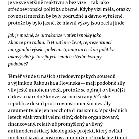
je ve své většině reaktivní a bez vize — tak jako
středoevropská politika obecně. Kdyby vizi měla, otázky
rovnosti menšin by byly podružné a dávno vyřešené,
protože by bylo jasné, že hlavní výzvy jsou zcela jinde.
Jak je možné, že ultrakonzervativní spolky jako
Aliance pro rodinu či Hnutí pro život, reprezentující
marginální výsek společnosti, mají na českou politiku
takový vliv? Je to v jiných zemích střední Evropy
podobné?
Téměř všude u našich středoevropských sousedů —
s výjimkou Rakouska a Slovinska — mají podobné síly
vliv ještě mnohem větší, protože se opírají o vlivnější
církev a národně konzervativní strany. V České
republice dosud proti rovnosti menšin nestály
argumenty, ale jen neochota či rasismus. V posledních
letech však vznikl velmi silný, dobře organizovaný,
financovaný, relativně promyšlený a vlivný
antimodernistický ideologický projekt, který ovládl
moderní jazyk a postupy a mnohým připadá legitimní.