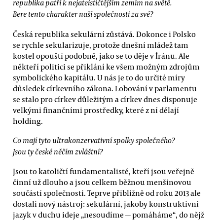
republika patří k nejateističtějším zemím na světě.
Bere tento charakter naší společnosti za své?
Česká republika sekulární zůstává. Dokonce i Polsko
se rychle sekularizuje, protože dnešní mládež tam
kostel opouští podobně, jako se to děje v Íránu. Ale
někteří politici se přiklání ke všem možným zdrojům
symbolického kapitálu. U nás je to do určité míry
důsledek církevního zákona. Lobování v parlamentu
se stalo pro církev důležitým a církev dnes disponuje
velkými finančními prostředky, které z ní dělají
holding.
Co mají tyto ultrakonzervativní spolky společného?
Jsou ty české něčím zvláštní?
Jsou to katoličtí fundamentalisté, kteří jsou veřejně
činní už dlouho a jsou celkem běžnou menšinovou
součástí společnosti. Teprve přibližně od roku 2013 ale
dostali nový nástroj: sekulární, jakoby konstruktivní
jazyk v duchu ideje „nesoudíme — pomáháme“, do nějž