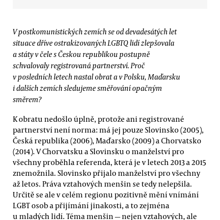
V postkomunistických zemích se od devadesátých let
situace dříve ostrakizovaných LGBTQ lidí zlepšovala
a státy v čele s Českou republikou postupně
schvalovaly registrovaná partnerství. Proč
v posledních letech nastal obrat a v Polsku, Maďarsku
i dalších zemích sledujeme směřování opačným
směrem?
K obratu nedošlo úplně, protože ani registrované
partnerství není norma: má jej pouze Slovinsko (2005),
Česká republika (2006), Maďarsko (2009) a Chorvatsko
(2014). V Chorvatsku a Slovinsku o manželství pro
všechny proběhla referenda, která je v letech 2013 a 2015
znemožnila. Slovinsko přijalo manželství pro všechny
až letos. Práva vztahových menšin se tedy nelepšila.
Určitě se ale v celém regionu pozitivně mění vnímání
LGBT osob a přijímání jinakosti, a to zejména
u mladých lidí. Téma menšin — nejen vztahových, ale