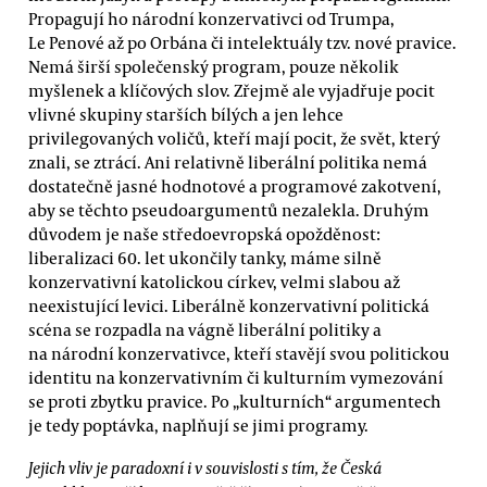
Propagují ho národní konzervativci od Trumpa,
Le Penové až po Orbána či intelektuály tzv. nové pravice.
Nemá širší společenský program, pouze několik
myšlenek a klíčových slov. Zřejmě ale vyjadřuje pocit
vlivné skupiny starších bílých a jen lehce
privilegovaných voličů, kteří mají pocit, že svět, který
znali, se ztrácí. Ani relativně liberální politika nemá
dostatečně jasné hodnotové a programové zakotvení,
aby se těchto pseudoargumentů nezalekla. Druhým
důvodem je naše středoevropská opožděnost:
liberalizaci 60. let ukončily tanky, máme silně
konzervativní katolickou církev, velmi slabou až
neexistující levici. Liberálně konzervativní politická
scéna se rozpadla na vágně liberální politiky a
na národní konzervativce, kteří stavějí svou politickou
identitu na konzervativním či kulturním vymezování
se proti zbytku pravice. Po „kulturních“ argumentech
je tedy poptávka, naplňují se jimi programy.
Jejich vliv je paradoxní i v souvislosti s tím, že Česká