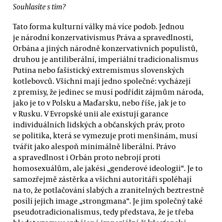
Souhlasíte s tím?
Tato forma kulturní války má více podob. Jednou
je národní konzervativismus Práva a spravedlnosti,
Orbána a jiných národně konzervativních populistů,
druhou je antiliberální, imperiální tradicionalismus
Putina nebo fašistický extremismus slovenských
kotlebovců. Všichni mají jedno společné: vycházejí
z premisy, že jedinec se musí podřídit zájmům národa,
jako je to v Polsku a Maďarsku, nebo říše, jak je to
v Rusku. V Evropské unii ale existují garance
individuálních lidských a občanských práv, proto
se politika, která se vymezuje proti menšinám, musí
tvářit jako alespoň minimálně liberální. Právo
a spravedlnost i Orbán proto nebrojí proti
homosexuálům, ale jakési „genderové ideologii“. Je to
samozřejmě zástěrka a všichni autoritáři spoléhají
na to, že potlačování slabých a zranitelných beztrestně
posílí jejich image „strongmana“. Je jim společný také
pseudotradicionalismus, tedy představa, že je třeba