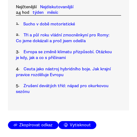
Nejčtenější
Nejdiskutovanější
24 hod
týden
měsíc
1.
Sucho v době motoristické
2.
Tři a půl roku vládní zmocněnkyní pro Romy:
Co jsme dokázali a proč jsem odešla
3.
Evropa se změně klimatu přizpůsobí. Otázkou
je kdy, jak a co s příčinami
4.
Ceuta jako nástroj hybridního boje. Jak krajní
pravice rozděluje Evropu
5.
Zrušení devátých tříd: nápad pro okurkovou
sezónu
Zkopírovat odkaz
Vytisknout