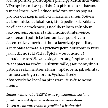
formu politiky prostoupené principy kulturních válek.
V Evropské unii se s podobným přístupem setkáváme
v menší míře. Není jednoduché tyto změny popsat,
protože odrážejí mnoho civilizačních změn. Souvisí
s ekonomickou globalizací, která podkopala základy
poválečné demokracie, s neoliberálním způsobem
rozvoje, jenž omezil státům možnost intervence,
se změnami politické komunikace pod vlivem
decentralizovaných sítí, která favorizuje populisty
a černobílá témata, a s přicházejícím horizontem krizí.
Jak nedávno řekl Václav Špidla, v budoucnu už
nebudeme rozdělovat zisky, ale ztráty, či spíše cenu
za adaptaci na změnu. Kulturní války jsou pomyslnou
pštrosí reakcí na stres a krizi — způsobem, jak odmítat
nutnost změny a reforem. Vycházejí tedy
z hysterického lpění na představě, že svět se nesmí
měnit.
Snaha o omezování LGBTQ osob v postkomunistickém
prostoru je někdy interpretována jako nadbíhání
Rusku a jeho narativům o „tradičních hodnotách“.