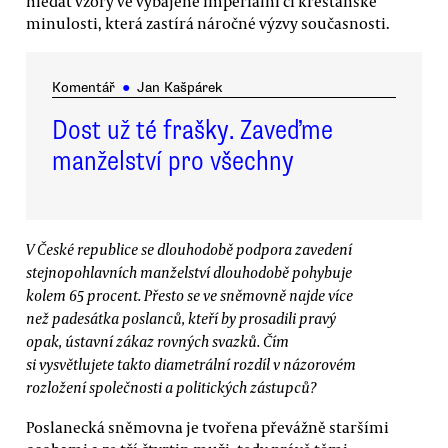
hledat vzory ve vybájené imperiální či křesťanské
minulosti, která zastírá náročné výzvy současnosti.
Komentář
●
Jan Kašpárek
Dost už té frašky. Zaveďme
manželství pro všechny
V České republice se dlouhodobě podpora zavedení
stejnopohlavních manželství dlouhodobě pohybuje
kolem 65 procent. Přesto se ve sněmovně najde více
než padesátka poslanců, kteří by prosadili pravý
opak, ústavní zákaz rovných svazků. Čím
si vysvětlujete takto diametrální rozdíl v názorovém
rozložení společnosti a politických zástupců?
Poslanecká sněmovna je tvořena převážně staršími