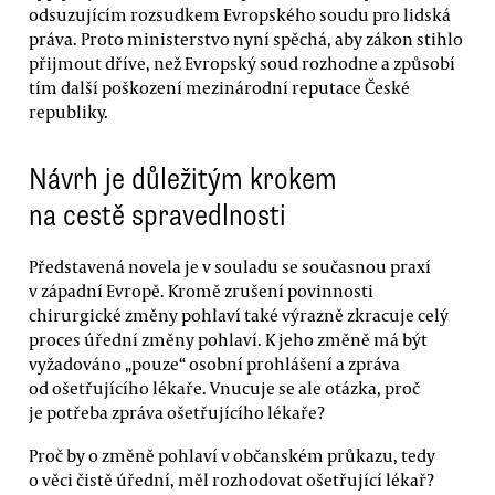
odsuzujícím rozsudkem Evropského soudu pro lidská
práva. Proto ministerstvo nyní spěchá, aby zákon stihlo
přijmout dříve, než Evropský soud rozhodne a způsobí
tím další poškození mezinárodní reputace České
republiky.
Návrh je důležitým krokem
na cestě spravedlnosti
Představená novela je v souladu se současnou praxí
v západní Evropě. Kromě zrušení povinnosti
chirurgické změny pohlaví také výrazně zkracuje celý
proces úřední změny pohlaví. K jeho změně má být
vyžadováno „pouze“ osobní prohlášení a zpráva
od ošetřujícího lékaře. Vnucuje se ale otázka, proč
je potřeba zpráva ošetřujícího lékaře?
Proč by o změně pohlaví v občanském průkazu, tedy
o věci čistě úřední, měl rozhodovat ošetřující lékař?