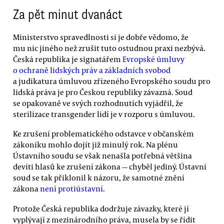
Za pět minut dvanáct
Ministerstvo spravedlnosti si je dobře vědomo, že
mu nic jiného než zrušit tuto ostudnou praxi nezbývá.
Česká republika je signatářem
Evropské úmluvy
o ochraně lidských práv a základních svobod
a judikatura úmluvou zřízeného Evropského soudu pro
lidská práva je pro Českou republiky závazná. Soud
se opakovaně ve svých rozhodnutích vyjádřil, že
sterilizace transgender lidí je v rozporu s úmluvou.
Ke zrušení problematického odstavce v občanském
zákoníku mohlo dojít již minulý rok. Na plénu
Ústavního soudu se však nenašla potřebná většina
devíti hlasů ke zrušení zákona — chyběl jediný. Ústavní
soud se tak přiklonil k názoru, že samotné znění
zákona
není protiústavní
.
Protože Česká republika dodržuje závazky, které jí
vyplývají z mezinárodního práva, musela by se řídit