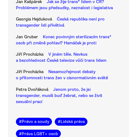
Jan Kašpárek
Jak se žije trans* lidem v ČR?
Problémem jsou předsudky, neznalost i legislativa
Georgia Hejduková
Česká republika není pro
transgender lidi přívětivá
Jan Gruber
Konec povinným sterilizacím trans*
osob při změně pohlaví? Hamáček je proti
Jiří Procházka
V jiném těle. Nevkus
a bezohlednost České televize vůči trans lidem
Jiří Procházka
Nesamozřejmost debaty
o přítomnosti trans žen v cisnormativním světě
Petra Dvořáková
Jenom proto, že jsi
transgender, musíš buď žebrat, nebo se živit
sexuální prací
#
Právo a soudy
#
Lidská práva
#
Práva LGBT+ osob