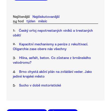
Nejčtenější
Nejdiskutovanější
24 hod
týden
měsíc
1.
Český orloj nepotrestaných viníků a trestaných
obětí
2.
Kapacitní mechanismy a peníze z rekultivací.
Oligarchie zase obere nás všechny
3.
Hlína, asfalt, beton. Co zůstane z brněnského
velodromu?
4.
Brno chystá akční plán na zvládání veder. Jako
jediné krajské město
5.
Sucho v době motoristické