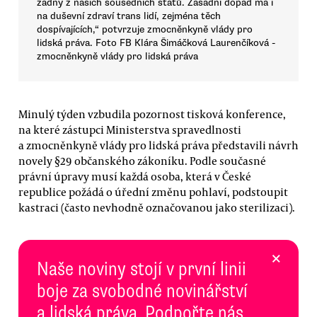
žádný z našich sousedních států. Zásadní dopad má i
na duševní zdraví trans lidí, zejména těch
dospívajících,“ potvrzuje zmocněnkyně vlády pro
lidská práva. Foto FB Klára Šimáčková Laurenčíková -
zmocněnkyně vlády pro lidská práva
Minulý týden vzbudila pozornost tisková konference,
na které zástupci Ministerstva spravedlnosti
a zmocněnkyně vlády pro lidská práva představili návrh
novely §29 občanského zákoníku. Podle současné
právní úpravy musí každá osoba, která v České
republice požádá o úřední změnu pohlaví, podstoupit
kastraci (často nevhodně označovanou jako sterilizaci).
×
Naše noviny stojí v první linii
boje za svobodné novinářství
a lidská práva. Podpořte nás