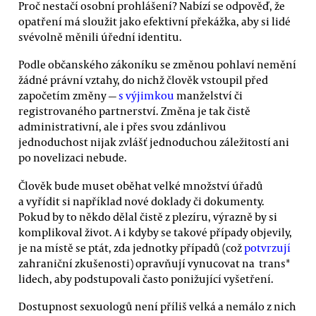
Proč nestačí osobní prohlášení? Nabízí se odpověď, že
opatření má sloužit jako efektivní překážka, aby si lidé
svévolně měnili úřední identitu.
Podle občanského zákoníku se změnou pohlaví nemění
žádné právní vztahy, do nichž člověk vstoupil před
započetím změny —
s výjimkou
manželství či
registrovaného partnerství. Změna je tak čistě
administrativní, ale i přes svou zdánlivou
jednoduchost nijak zvlášť jednoduchou záležitostí ani
po novelizaci nebude.
Člověk bude muset oběhat velké množství úřadů
a vyřídit si například nové doklady či dokumenty.
Pokud by to někdo dělal čistě z plezíru, výrazně by si
komplikoval život. A i kdyby se takové případy objevily,
je na místě se ptát, zda jednotky případů (což
potvrzují
zahraniční zkušenosti) opravňují vynucovat na trans*
lidech, aby podstupovali často ponižující vyšetření.
Dostupnost sexuologů není příliš velká a nemálo z nich