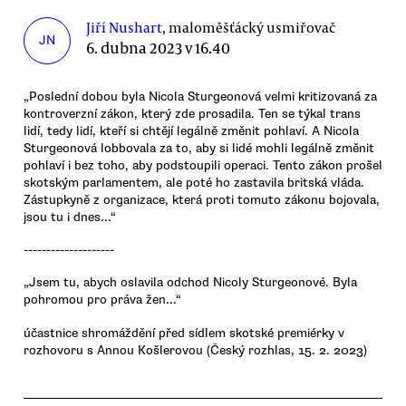
Jiří Nushart
, maloměšťácký usmiřovač
JN
6. dubna 2023 v 16.40
„Poslední dobou byla Nicola Sturgeonová velmi kritizovaná za
kontroverzní zákon, který zde prosadila. Ten se týkal trans
lidí, tedy lidí, kteří si chtějí legálně změnit pohlaví. A Nicola
Sturgeonová lobbovala za to, aby si lidé mohli legálně změnit
pohlaví i bez toho, aby podstoupili operaci. Tento zákon prošel
skotským parlamentem, ale poté ho zastavila britská vláda.
Zástupkyně z organizace, která proti tomuto zákonu bojovala,
jsou tu i dnes...“
--------------------
„Jsem tu, abych oslavila odchod Nicoly Sturgeonové. Byla
pohromou pro práva žen...“
účastnice shromáždění před sídlem skotské premiérky v
rozhovoru s Annou Košlerovou (Český rozhlas, 15. 2. 2023)