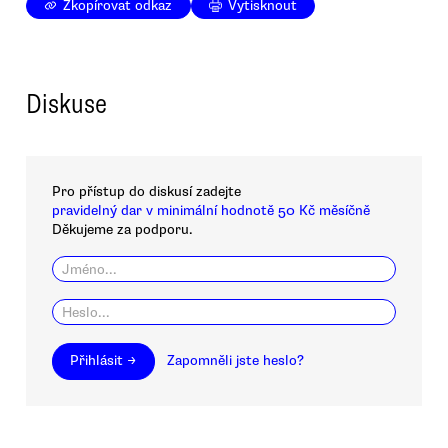
Zkopírovat odkaz
Vytisknout
Diskuse
Pro přístup do diskusí zadejte
pravidelný dar v minimální hodnotě 50 Kč měsíčně
Děkujeme za podporu.
Přihlásit →
Zapomněli jste heslo?