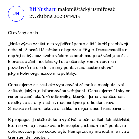
Jiří Nushart
, maloměšťácký usmiřovač
JN
27. dubna 2023 v 14.15
Otevřený dopis
„Naše výzva vzniká jako vyjádření postoje lidí, kteří procházejí
nebo si již prošli lékařskou diagnózou F64.0 Transsexualita a
nepřejí si být bez svého vědomí a souhlasu používáni jako štít
k prosazování medicínsky i společensky kontroverzních
požadavků na úřední změny pohlaví „na čestné slovo“
jakýmikoliv organizacemi a politiky...
Odsuzujeme aktivistické vynucování zákonů a manipulativní
způsob, jakým je informována veřejnost. Odsuzujeme útoky na
renomované lékařské odborníky, kterých jsme v současnosti
svědky ze strany vládní zmocněnkyně pro lidská práva
Šimáčkové-Laurenčíkové a radikální organizace Transparent.
K propagaci je stále dokola využíváno pár radikálních aktivistů,
kteří se věnují prosazování konceptu „nebinárního“ pohlaví a
dehonestaci práce sexuologů. Nemají žádný mandát mluvit za
transgender osoby...