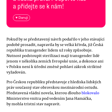
a přidejte se k nám!
♥ Daruji
Pokud by se představený návrh podařilo v jeho stávající
podobě prosadit, napravila by se velká křivda, již Česká
republika transgender lidem už roky způsobuje.
Nutnost podstoupit sterilizaci mají transgender lidé
jenom v několika zemích Evropské unie, a dokonce ani
v Polsku není k úřední změně pohlaví zákrok striktně
vyžadován.
Pro Českou republiku představuje z hlediska lidských
práv současný stav obrovskou mezinárodní ostudu.
Představená vládní novela, kterou dlouho
blokovalo
Ministerstvo vnitra pod vedením Jana Hamáčka,
by mohla tristní stav napravit.