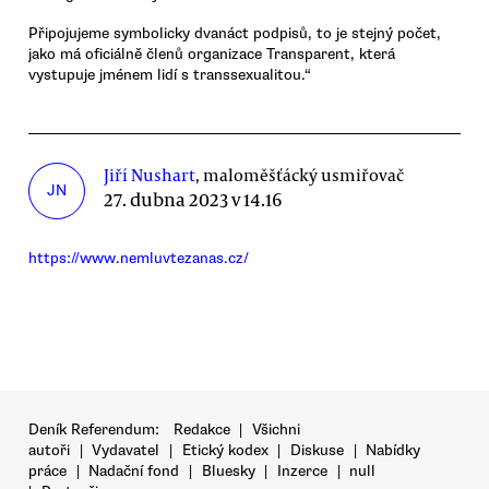
Připojujeme symbolicky dvanáct podpisů, to je stejný počet,
jako má oficiálně členů organizace Transparent, která
vystupuje jménem lidí s transsexualitou.“
Jiří Nushart
, maloměšťácký usmiřovač
JN
27. dubna 2023 v 14.16
https://www.nemluvtezanas.cz/
Deník Referendum:
Redakce
|
Všichni
autoři
|
Vydavatel
|
Etický kodex
|
Diskuse
|
Nabídky
práce
|
Nadační fond
|
Bluesky
|
Inzerce
|
null