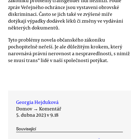
zákoníku problémy transgender lidí nezmizí. Podle
zpráv Veřejného ochránce jsou vystaveni obrovské
diskriminaci. Často se jich také ve zvýšené míře
dotýkají výpadky dodávek léků či změny ve vydávání
některých dokumentů.
Tyto problémy novela občanského zákoníku
pochopitelně neřeší. Je ale důležitým krokem, který
narovnává právní nerovnost a nespravedlnosti, s nimiž
se musí trans* lidé v naší společnosti potýkat.
Georgia Hejduková
Domov
→
Komentář
5. dubna 2023 v 9.18
Související