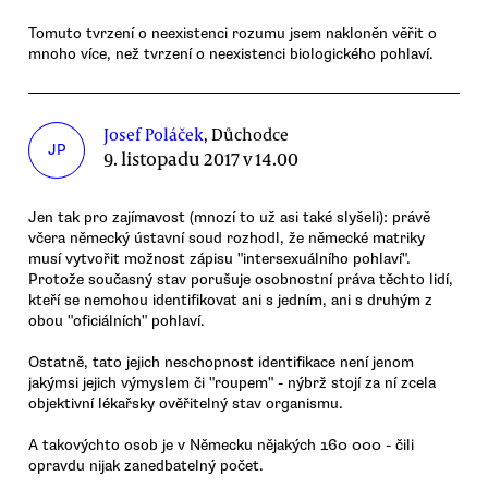
Tomuto tvrzení o neexistenci rozumu jsem nakloněn věřit o
mnoho více, než tvrzení o neexistenci biologického pohlaví.
Josef Poláček
, Důchodce
JP
9. listopadu 2017 v 14.00
Jen tak pro zajímavost (mnozí to už asi také slyšeli): právě
včera německý ústavní soud rozhodl, že německé matriky
musí vytvořit možnost zápisu "intersexuálního pohlaví".
Protože současný stav porušuje osobnostní práva těchto lidí,
kteří se nemohou identifikovat ani s jedním, ani s druhým z
obou "oficiálních" pohlaví.
Ostatně, tato jejich neschopnost identifikace není jenom
jakýmsi jejich výmyslem či "roupem" - nýbrž stojí za ní zcela
objektivní lékařsky ověřitelný stav organismu.
A takovýchto osob je v Německu nějakých 160 000 - čili
opravdu nijak zanedbatelný počet.