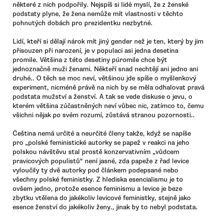
některé z nich podpořily. Nejspíš si lidé myslí, že z ženské
podstaty plyne, že žena nemůže mít vlastnosti v těchto
pohnutých dobách pro prezidentku nezbytné.
Lidí, kteří si dělají nárok mít jiný gender než je ten, který by jim
přisouzen při narození, je v populaci asi jedna desetina
promile. Většina z této desetiny púromile chce být
jednoznačně muži ženami. Někteří snad nechtějí ani jedno ani
druhé.. O těch se moc neví, většinou jde spíše o myšlenkový
experiment, nicméně právě na nich by se měla odhalovat pravá
podstata mužství a ženství. A tak se vede diskuse o jevu, o
kterém většina zúčastněných neví vůbec nic, zatímco to, čemu
všichni nějak po svém rozumí, zůstává stranou pozornosti..
Čeština nemá určité a neurčité členy takže, když se napíše
pro „polské feministické autorky se papež v reakci na jeho
polskou návštěvu stal prostě konzervativním „vůdcem
pravicových populistů“ není jasné, zda papeže z řad levice
vyloučily ty dvě autorky pod článkem podepsané nebo
všechny polské feministky. Z hlediska esencialismu je to
ovšem jedno, protože esence feminismu a levice je beze
zbytku vtělena do jakékoliv levicové feministky, stejně jako
esence ženství do jakékoliv ženy., jinak by to nebyl podstata.