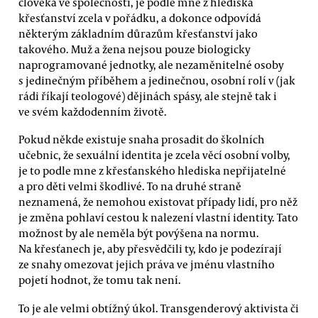
člověka ve společnosti, je podle mne z hlediska
křesťanství zcela v pořádku, a dokonce odpovídá
některým základním důrazům křesťanství jako
takového. Muž a žena nejsou pouze biologicky
naprogramované jednotky, ale nezaměnitelné osoby
s jedinečným příběhem a jedinečnou, osobní rolí v (jak
rádi říkají teologové) dějinách spásy, ale stejně tak i
ve svém každodenním životě.
Pokud někde existuje snaha prosadit do školních
učebnic, že sexuální identita je zcela věcí osobní volby,
je to podle mne z křesťanského hlediska nepřijatelné
a pro děti velmi škodlivé. To na druhé straně
neznamená, že nemohou existovat případy lidí, pro něž
je změna pohlaví cestou k nalezení vlastní identity. Tato
možnost by ale neměla být povýšena na normu.
Na křesťanech je, aby přesvědčili ty, kdo je podezírají
ze snahy omezovat jejich práva ve jménu vlastního
pojetí hodnot, že tomu tak není.
To je ale velmi obtížný úkol. Transgenderový aktivista či