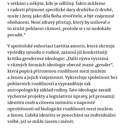
v setkání s někým, kdo je odlišný. Takto můžeme
s radostí přijmout specifické dary druhého či druhé,
muže i ženy, jako díla Boha stvořitele, a být vzájemně
obohaceni. Není zdravý přístup, který by usiloval o
to zrušit pohlavní různost, protože si s ní nedokáže
poradit.“
V apoštolské exhortaci Laetitia amoris, která shrnuje
výsledky synodu o rodině, zaznívá již konkrétněji
kritika genderové ideologie: „Další výzva vyvstává
v různých formách ideologie obecně zvané „gender“,
která popírá přirozenou rozdílnost mezi mužem
a ženou a jejich vzájemnost. Vykresluje společnost bez
pohlavních rozdílností a vyprazdňuje tak
antropologický základ rodiny. Tato ideologie zavádí
výchovné projekty a legislativní úpravy, jež prosazují
identitu osob a citovou intimitu v naprosté
oproštěnosti od biologické rozdílnosti mezi mužem
a ženou. Lidská identita se ponechává na individuální
volbě, jež se může časem i měnit.