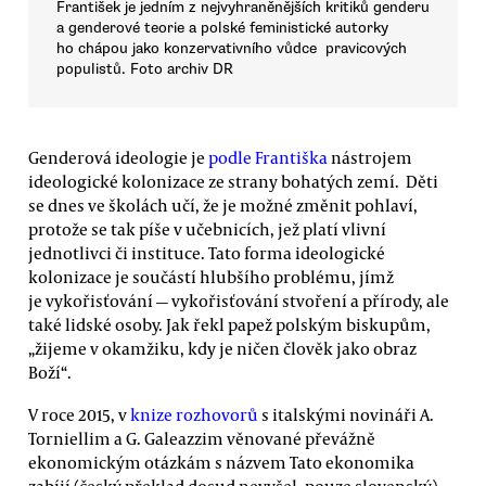
František je jedním z nejvyhraněnějších kritiků genderu
a genderové teorie a polské feministické autorky
ho chápou jako konzervativního vůdce pravicových
populistů. Foto archiv DR
Genderová ideologie je
podle Františka
nástrojem
ideologické kolonizace ze strany bohatých zemí. Děti
se dnes ve školách učí, že je možné změnit pohlaví,
protože se tak píše v učebnicích, jež platí vlivní
jednotlivci či instituce. Tato forma ideologické
kolonizace je součástí hlubšího problému, jímž
je vykořisťování — vykořisťování stvoření a přírody, ale
také lidské osoby. Jak řekl papež polským biskupům,
„žijeme v okamžiku, kdy je ničen člověk jako obraz
Boží“.
V roce 2015, v
knize rozhovorů
s italskými novináři A.
Torniellim a G. Galeazzim věnované převážně
ekonomickým otázkám s názvem Tato ekonomika