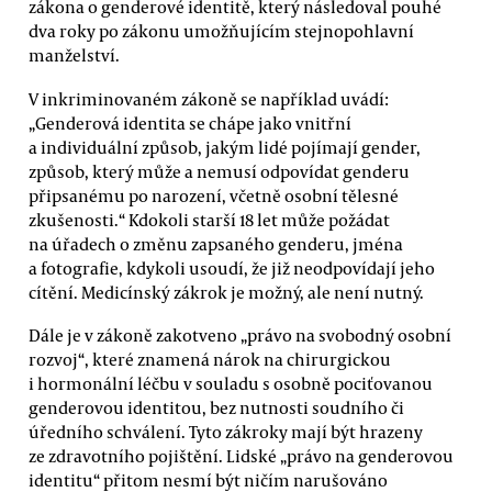
zákona o genderové identitě, který následoval pouhé
dva roky po zákonu umožňujícím stejnopohlavní
manželství.
V inkriminovaném zákoně se například uvádí:
„Genderová identita se chápe jako vnitřní
a individuální způsob, jakým lidé pojímají gender,
způsob, který může a nemusí odpovídat genderu
připsanému po narození, včetně osobní tělesné
zkušenosti.“ Kdokoli starší 18 let může požádat
na úřadech o změnu zapsaného genderu, jména
a fotografie, kdykoli usoudí, že již neodpovídají jeho
cítění. Medicínský zákrok je možný, ale není nutný.
Dále je v zákoně zakotveno „právo na svobodný osobní
rozvoj“, které znamená nárok na chirurgickou
i hormonální léčbu v souladu s osobně pociťovanou
genderovou identitou, bez nutnosti soudního či
úředního schválení. Tyto zákroky mají být hrazeny
ze zdravotního pojištění. Lidské „právo na genderovou
identitu“ přitom nesmí být ničím narušováno