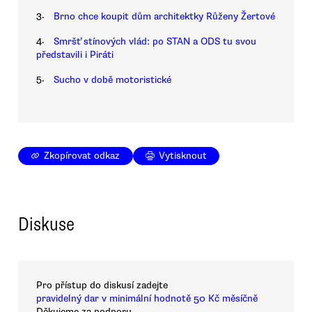
3.
Brno chce koupit dům architektky Růženy Žertové
4.
Smršť stínových vlád: po STAN a ODS tu svou
představili i Piráti
5.
Sucho v době motoristické
Zkopírovat odkaz
Vytisknout
Diskuse
Pro přístup do diskusí zadejte
pravidelný dar v minimální hodnotě 50 Kč měsíčně
Děkujeme za podporu.