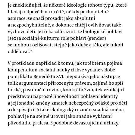
Je zneklidňující, že některé ideologie tohoto typu, které
hledají odpovědi na určité, někdy pochopitelné
aspirace, se snaží prosadit jako absolutní
a nezpochybnitelné, a dokonce chtějí ovlivňovat také
výchovu dětí. Je třeba zdůraznit, že biologické pohlaví
(sex) a sociálně-kulturní role pohlaví (gender)
se mohou rozlišovat, stejně jako duše a tělo, ale nikoli
oddělovat.“
V protikladu například k tomu, jak totéž téma pojímá
Kompendium sociální nauky církve vydané v době
pontifikátu Benedikta XVI., nepoužívá jeho nástupce
tolik argumentaci přirozeným právem, zajímá ho spíš
lidská, pastorační rovina, konkrétně zmatek vznikající
představou naprosté libovolnosti pohlavní identity
a její snadné změny, zmatek nebezpečný zvláště pro děti
a dospívající. A také ekologický rozměr: snadná změna
pohlaví je na stejné úrovni jako snadné vykácení
původního pralesa. S podobně devastujícímí účinky.