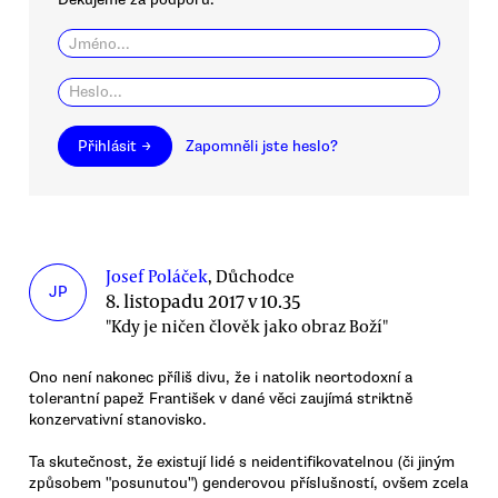
Přihlásit →
Zapomněli jste heslo?
Josef Poláček
, Důchodce
JP
8. listopadu 2017 v 10.35
"Kdy je ničen člověk jako obraz Boží"
Ono není nakonec příliš divu, že i natolik neortodoxní a
tolerantní papež František v dané věci zaujímá striktně
konzervativní stanovisko.
Ta skutečnost, že existují lidé s neidentifikovatelnou (či jiným
způsobem "posunutou") genderovou příslušností, ovšem zcela