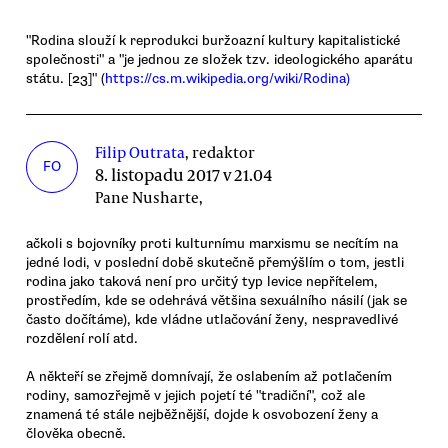
"Rodina slouží k reprodukci buržoazní kultury kapitalistické
společnosti" a "je jednou ze složek tzv. ideologického aparátu
státu. [23]" (
https://cs.m.wikipedia.org/wiki/Rodina)
Filip Outrata
, redaktor
FO
8. listopadu 2017 v 21.04
Pane Nusharte,
ačkoli s bojovníky proti kulturnímu marxismu se necítím na
jedné lodi, v poslední době skutečně přemýšlím o tom, jestli
rodina jako taková není pro určitý typ levice nepřítelem,
prostředím, kde se odehrává většina sexuálního násilí (jak se
často dočítáme), kde vládne utlačování ženy, nespravedlivé
rozdělení rolí atd.
A někteří se zřejmě domnívají, že oslabením až potlačením
rodiny, samozřejmě v jejich pojetí té "tradiční", což ale
znamená té stále nejběžnější, dojde k osvobození ženy a
člověka obecně.