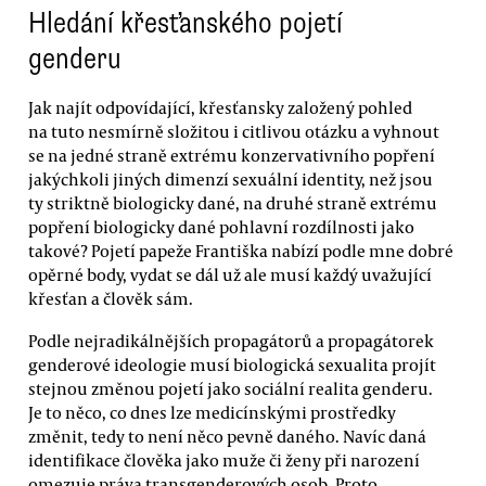
Hledání křesťanského pojetí
genderu
Jak najít odpovídající, křesťansky založený pohled
na tuto nesmírně složitou i citlivou otázku a vyhnout
se na jedné straně extrému konzervativního popření
jakýchkoli jiných dimenzí sexuální identity, než jsou
ty striktně biologicky dané, na druhé straně extrému
popření biologicky dané pohlavní rozdílnosti jako
takové? Pojetí papeže Františka nabízí podle mne dobré
opěrné body, vydat se dál už ale musí každý uvažující
křesťan a člověk sám.
Podle nejradikálnějších propagátorů a propagátorek
genderové ideologie musí biologická sexualita projít
stejnou změnou pojetí jako sociální realita genderu.
Je to něco, co dnes lze medicínskými prostředky
změnit, tedy to není něco pevně daného. Navíc daná
identifikace člověka jako muže či ženy při narození
omezuje práva transgenderových osob. Proto