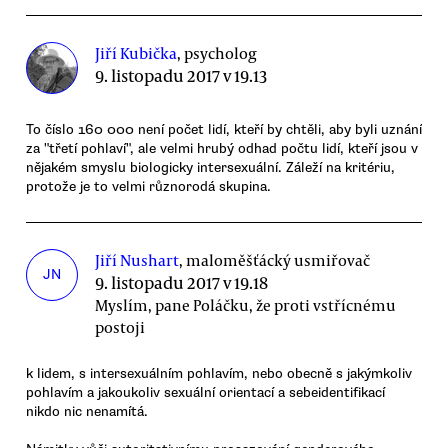
Jiří Kubička
, psycholog
9. listopadu 2017 v 19.13
To číslo 160 000 není počet lidí, kteří by chtěli, aby byli uznání
za "třetí pohlaví", ale velmi hrubý odhad počtu lidí, kteří jsou v
nějakém smyslu biologicky intersexuální. Záleží na kritériu,
protože je to velmi různorodá skupina.
Jiří Nushart
, maloměšťácký usmiřovač
JN
9. listopadu 2017 v 19.18
Myslím, pane Poláčku, že proti vstřícnému
postoji
k lidem, s intersexuálním pohlavím, nebo obecně s jakýmkoliv
pohlavím a jakoukoliv sexuální orientací a sebeidentifikací
nikdo nic nenamítá.