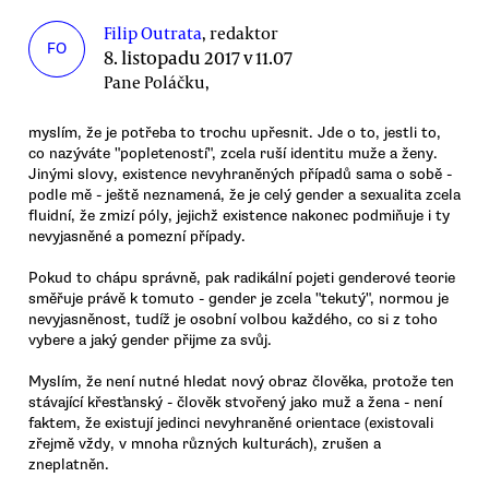
Filip Outrata
, redaktor
FO
8. listopadu 2017 v 11.07
Pane Poláčku,
myslím, že je potřeba to trochu upřesnit. Jde o to, jestli to,
co nazýváte "popleteností", zcela ruší identitu muže a ženy.
Jinými slovy, existence nevyhraněných případů sama o sobě -
podle mě - ještě neznamená, že je celý gender a sexualita zcela
fluidní, že zmizí póly, jejichž existence nakonec podmiňuje i ty
nevyjasněné a pomezní případy.
Pokud to chápu správně, pak radikální pojeti genderové teorie
směřuje právě k tomuto - gender je zcela "tekutý", normou je
nevyjasněnost, tudíž je osobní volbou každého, co si z toho
vybere a jaký gender přijme za svůj.
Myslím, že není nutné hledat nový obraz člověka, protože ten
stávající křesťanský - člověk stvořený jako muž a žena - není
faktem, že existují jedinci nevyhraněné orientace (existovali
zřejmě vždy, v mnoha různých kulturách), zrušen a
zneplatněn.