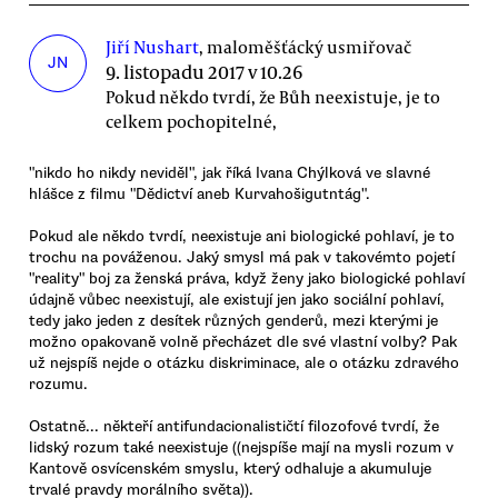
Jiří Nushart
, maloměšťácký usmiřovač
JN
9. listopadu 2017 v 10.26
Pokud někdo tvrdí, že Bůh neexistuje, je to
celkem pochopitelné,
"nikdo ho nikdy neviděl", jak říká Ivana Chýlková ve slavné
hlášce z filmu "Dědictví aneb Kurvahošigutntág".
Pokud ale někdo tvrdí, neexistuje ani biologické pohlaví, je to
trochu na pováženou. Jaký smysl má pak v takovémto pojetí
"reality" boj za ženská práva, když ženy jako biologické pohlaví
údajně vůbec neexistují, ale existují jen jako sociální pohlaví,
tedy jako jeden z desítek různých genderů, mezi kterými je
možno opakovaně volně přecházet dle své vlastní volby? Pak
už nejspíš nejde o otázku diskriminace, ale o otázku zdravého
rozumu.
Ostatně... někteří antifundacionalističtí filozofové tvrdí, že
lidský rozum také neexistuje ((nejspíše mají na mysli rozum v
Kantově osvícenském smyslu, který odhaluje a akumuluje
trvalé pravdy morálního světa)).