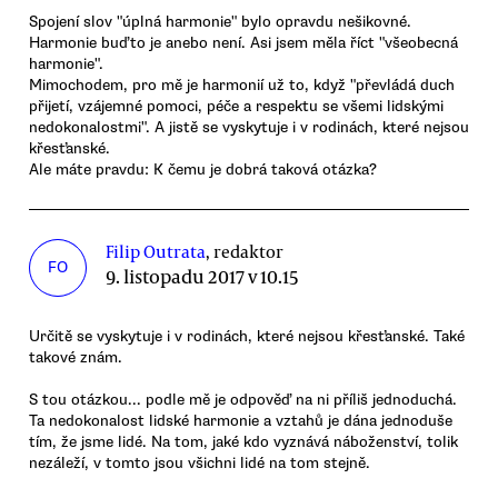
Spojení slov "úplná harmonie" bylo opravdu nešikovné.
Harmonie buďto je anebo není. Asi jsem měla říct "všeobecná
harmonie".
Mimochodem, pro mě je harmonií už to, když "převládá duch
přijetí, vzájemné pomoci, péče a respektu se všemi lidskými
nedokonalostmi". A jistě se vyskytuje i v rodinách, které nejsou
křesťanské.
Ale máte pravdu: K čemu je dobrá taková otázka?
Filip Outrata
, redaktor
FO
9. listopadu 2017 v 10.15
Určitě se vyskytuje i v rodinách, které nejsou křesťanské. Také
takové znám.
S tou otázkou... podle mě je odpověď na ni příliš jednoduchá.
Ta nedokonalost lidské harmonie a vztahů je dána jednoduše
tím, že jsme lidé. Na tom, jaké kdo vyznává náboženství, tolik
nezáleží, v tomto jsou všichni lidé na tom stejně.