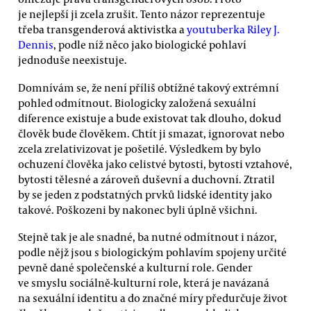
je nejlepší ji zcela zrušit. Tento názor reprezentuje
třeba transgenderová aktivistka a
youtuberka Riley J.
Dennis
, podle níž něco jako biologické pohlaví
jednoduše neexistuje.
Domnívám se, že není příliš obtížné takový extrémní
pohled odmítnout. Biologicky založená sexuální
diference existuje a bude existovat tak dlouho, dokud
člověk bude člověkem. Chtít ji smazat, ignorovat nebo
zcela zrelativizovat je pošetilé. Výsledkem by bylo
ochuzení člověka jako celistvé bytosti, bytosti vztahové,
bytosti tělesné a zároveň duševní a duchovní. Ztratil
by se jeden z podstatných prvků lidské identity jako
takové. Poškozeni by nakonec byli úplně všichni.
Stejně tak je ale snadné, ba nutné odmítnout i názor,
podle nějž jsou s biologickým pohlavím spojeny určité
pevně dané společenské a kulturní role. Gender
ve smyslu sociálně-kulturní role, která je navázaná
na sexuální identitu a do značné míry předurčuje život