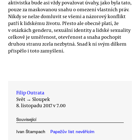
aktivistka bude asi vždy považovat úvahy, jako byla tato,
pouze za maskovanou snahu o omezení vlastních práv.
Nikdy se nelze domluvit se všemi a názorový konflikt
patří k lidskému životu. Přesto ale obecně platí, že
v otázkách genderu, sexuální identity a lidské sexuality
celkově je uměřenost, otevřenost a snaha pochopit
druhou stranu zcela nezbytná. Snad k ní svým dílkem
přispělo i toto zamyšlení.
Filip Outrata
Svět
→
Sloupek
8. listopadu 2017 v 7.00
Související
Ivan Štampach
Papežův list nevěřícím