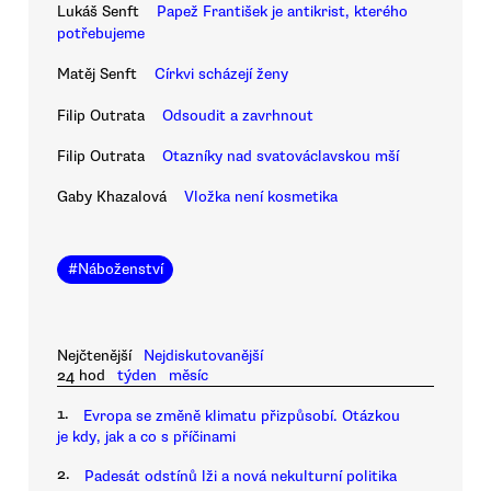
Lukáš Senft
Papež František je antikrist, kterého
potřebujeme
Matěj Senft
Církvi scházejí ženy
Filip Outrata
Odsoudit a zavrhnout
Filip Outrata
Otazníky nad svatováclavskou mší
Gaby Khazalová
Vložka není kosmetika
#
Náboženství
Nejčtenější
Nejdiskutovanější
24 hod
týden
měsíc
1.
Evropa se změně klimatu přizpůsobí. Otázkou
je kdy, jak a co s příčinami
2.
Padesát odstínů lži a nová nekulturní politika