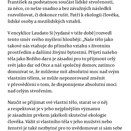
František za podstatnou součást lidské stvořenosti,
za něco, co nelze snadno a bez závažných následků
rozvolňovat, či dokonce rušit. Patří k ekologii člověka,
lidské osoby a mezilidských vztahů.
V encyklice Laudato Si (vydané v téže době) rozvedl
tento směr svého myšlení hlouběji: „Naše tělo jako
takové nás vtahuje do přímého vztahu s životním
prostředím a dalšími živými bytostmi. Přijetí našeho
těla jako Božího daru je zásadní pro to přijmout celý
svět jako dar od Otce a náš společný domov, zatímco
domnívat se, že můžeme mít absolutní moc nad svým
vlastním tělem, se může nepozorovaně změnit
v přesvědčení o tom, že disponujeme absolutní mocí
nad celým stvořením.
Naučit se přijímat své vlastní tělo, starat se o něj
a respektovat je v jeho nejplnějším významu
je zásadním prvkem jakékoli skutečné ekologie
člověka. Vážit si vlastního těla v jeho mužství nebo
ženství je také nezbytné pro to uvědomovat si sám sebe