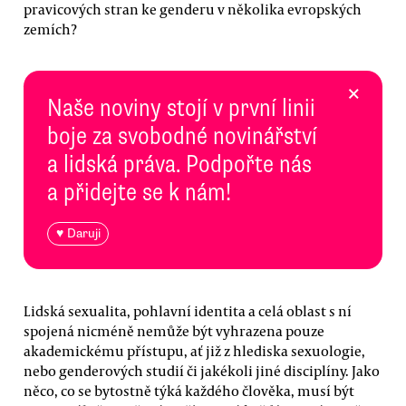
pravicových stran ke genderu v několika evropských
zemích?
×
Naše noviny stojí v první linii
boje za svobodné novinářství
a lidská práva. Podpořte nás
a přidejte se k nám!
♥ Daruji
Lidská sexualita, pohlavní identita a celá oblast s ní
spojená nicméně nemůže být vyhrazena pouze
akademickému přístupu, ať již z hlediska sexuologie,
nebo genderových studií či jakékoli jiné disciplíny. Jako
něco, co se bytostně týká každého člověka, musí být