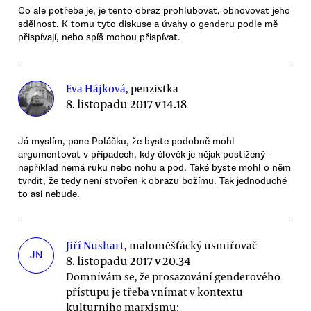
Co ale potřeba je, je tento obraz prohlubovat, obnovovat jeho
sdělnost. K tomu tyto diskuse a úvahy o genderu podle mě
přispívají, nebo spíš mohou přispívat.
Eva Hájková
, penzistka
8. listopadu 2017 v 14.18
Já myslím, pane Poláčku, že byste podobně mohl
argumentovat v případech, kdy člověk je nějak postižený -
například nemá ruku nebo nohu a pod. Také byste mohl o něm
tvrdit, že tedy není stvořen k obrazu božímu. Tak jednoduché
to asi nebude.
Jiří Nushart
, maloměšťácký usmiřovač
JN
8. listopadu 2017 v 20.34
Domnívám se, že prosazování genderového
přístupu je třeba vnímat v kontextu
kulturního marxismu: