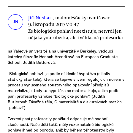
Jiří Nushart
, maloměšťácký usmiřovač
JN
9. listopadu 2017 v 0.47
Že biologické pohlaví neexistuje, netvrdí jen
nějaká youtuberka, ale i věhlasná profesorka
na Yaleově univerzitě a na univerzitě v Berkeley, vedoucí
katedry filozofie Hannah Arendtové na European Graduate
School, Judith Butlerová.
"Biologické pohlaví" je podle ní ideální hypotéza (nikoliv
statický stav těla), která se teprve vlivem regulujících norem v
procesu vynuceného soustavného opakování předpisů
materializuje, tedy ta hypotéza se materializuje, a tím podle
paní profesorky vznikne "biologické pohlaví". (Judith
Butlerová: Závažná těla, O materialitě a diskursivních mezích
"pohlaví")
Tvrzení paní profesorky poněkud odporuje mé osobní
zkušenosti. Naše děti totiž měly rozeznatelné biologické
pohlaví ihned po porodu, aniž by během těhotenství byly