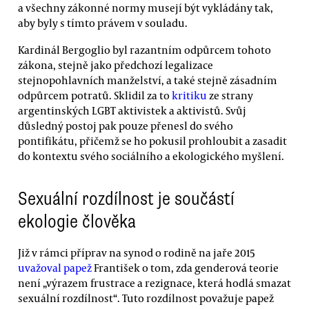
a všechny zákonné normy musejí být vykládány tak,
aby byly s tímto právem v souladu.
Kardinál Bergoglio byl razantním odpůrcem tohoto
zákona, stejně jako předchozí legalizace
stejnopohlavních manželství, a také stejně zásadním
odpůrcem potratů. Sklidil za to
kritiku
ze strany
argentinských LGBT aktivistek a aktivistů. Svůj
důsledný postoj pak pouze přenesl do svého
pontifikátu, přičemž se ho pokusil prohloubit a zasadit
do kontextu svého sociálního a ekologického myšlení.
Sexuální rozdílnost je součástí
ekologie člověka
Již v rámci příprav na synod o rodině na jaře 2015
uvažoval papež
František o tom, zda genderová teorie
není „výrazem frustrace a rezignace, která hodlá smazat
sexuální rozdílnost“. Tuto rozdílnost považuje papež