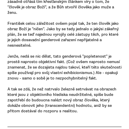
zásadně otřásá tím křesťanským článkem víry o tom, že
"člověk je obraz Boží", a že Bůh stvořil člověka jako muže a
ženu.
František celou záležitost ovšem pojal tak, že ten člověk jako
obraz Boží je "ničen". Jako by se tedy jednalo o jakýsi zákeřný
plán, že se teď najednou vyrojily celé zástupy těch, pro které
je jejich dosavadní genderové zařazení nepřijatelné a
nesnesitelné.
Jenže, nedá se nic dělat, tato genderová "popletenost" je
prostě naprosto objektivní fakt. (Což ovšem naprosto nemusí
znamenat, že se dozajista najdou takoví, kteří této skutečnosti
spíše používají pro svůj vlastní exhibicionismus.) Ale - opakuji
znovu - samo o sobě je to nezpochybnitelný fakt.
A tak se zdá, že než natrvalo železně setrvávat na obrazech
které jsou z objektivního hlediska neudržitelné, spíše bude
zapotřebí do budoucna nalézt nový obraz člověka, který
dokáže obnovit jeho (transcendentni) hodnotu, aniž by se
přitom dostával do rozporu s realitou.