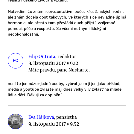
realitu lidského života a vztahů.
Netvrdím, že znám reprezentativní počet křesťanských rodin,
ale znám docela dost takových, ve kterých sice nevládne úplná
harmonie, ale přesto tam převládá duch přijetí, vzájemné
pomoci, péče a respektu. Se všemi nutnými lidskými
nedokonalostmi.
Filip Outrata
, redaktor
FO
9. listopadu 2017 v 9.12
Máte pravdu, pane Nusharte,
není to jen názor jedné osoby, vybral jsem ji jen jako příklad,
média a youtube zvláště mají dnes velký vliv zvlášť na mladé
lidi a děti. Děkuji za doplnění.
Eva Hájková
, penzistka
9. listopadu 2017 v 9.52