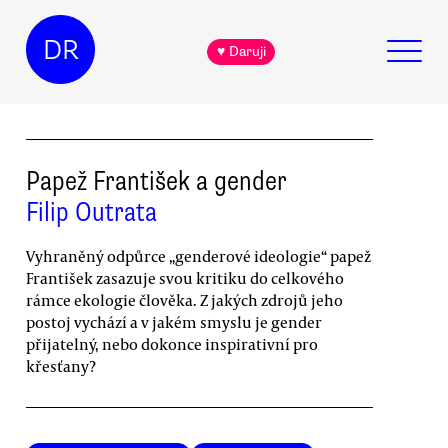
DR
♥ Daruji
Papež František a gender
Filip Outrata
Vyhraněný odpůrce „genderové ideologie“ papež
František zasazuje svou kritiku do celkového
rámce ekologie člověka. Z jakých zdrojů jeho
postoj vychází a v jakém smyslu je gender
přijatelný, nebo dokonce inspirativní pro
křesťany?