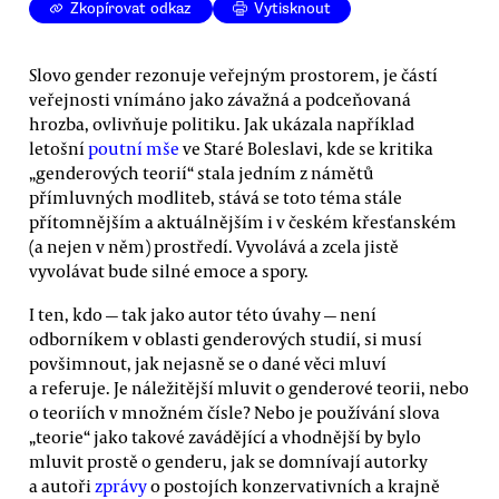
Zkopírovat odkaz
Vytisknout
Slovo gender rezonuje veřejným prostorem, je částí
veřejnosti vnímáno jako závažná a podceňovaná
hrozba, ovlivňuje politiku. Jak ukázala například
letošní
poutní mše
ve Staré Boleslavi, kde se kritika
„genderových teorií“ stala jedním z námětů
přímluvných modliteb, stává se toto téma stále
přítomnějším a aktuálnějším i v českém křesťanském
(a nejen v něm) prostředí. Vyvolává a zcela jistě
vyvolávat bude silné emoce a spory.
I ten, kdo — tak jako autor této úvahy — není
odborníkem v oblasti genderových studií, si musí
povšimnout, jak nejasně se o dané věci mluví
a referuje. Je náležitější mluvit o genderové teorii, nebo
o teoriích v množném čísle? Nebo je používání slova
„teorie“ jako takové zavádějící a vhodnější by bylo
mluvit prostě o genderu, jak se domnívají autorky
a autoři
zprávy
o postojích konzervativních a krajně