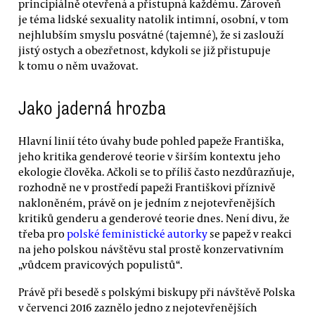
principiálně otevřená a přístupná každému. Zároveň
je téma lidské sexuality natolik intimní, osobní, v tom
nejhlubším smyslu posvátné (tajemné), že si zaslouží
jistý ostych a obezřetnost, kdykoli se již přistupuje
k tomu o něm uvažovat.
Jako jaderná hrozba
Hlavní linií této úvahy bude pohled papeže Františka,
jeho kritika genderové teorie v širším kontextu jeho
ekologie člověka. Ačkoli se to příliš často nezdůrazňuje,
rozhodně ne v prostředí papeži Františkovi příznivě
nakloněném, právě on je jedním z nejotevřenějších
kritiků genderu a genderové teorie dnes. Není divu, že
třeba pro
polské feministické autorky
se papež v reakci
na jeho polskou návštěvu stal prostě konzervativním
„vůdcem pravicových populistů“.
Právě při besedě s polskými biskupy při návštěvě Polska
v červenci 2016 zaznělo jedno z nejotevřenějších