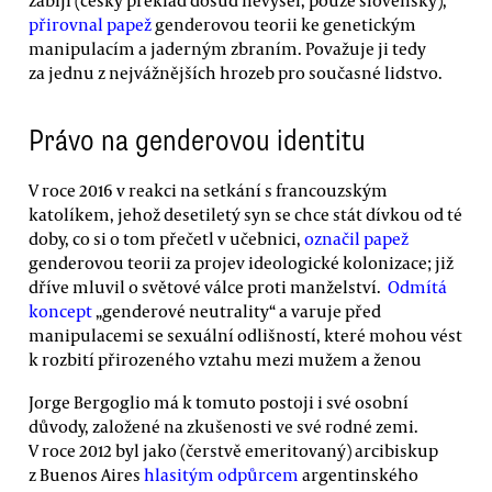
zabíjí (český překlad dosud nevyšel, pouze slovenský),
přirovnal papež
genderovou teorii ke genetickým
manipulacím a jaderným zbraním. Považuje ji tedy
za jednu z nejvážnějších hrozeb pro současné lidstvo.
Právo na genderovou identitu
V roce 2016 v reakci na setkání s francouzským
katolíkem, jehož desetiletý syn se chce stát dívkou od té
doby, co si o tom přečetl v učebnici,
označil papež
genderovou teorii za projev ideologické kolonizace; již
dříve mluvil o světové válce proti manželství.
Odmítá
koncept
„genderové neutrality“ a varuje před
manipulacemi se sexuální odlišností, které mohou vést
k rozbití přirozeného vztahu mezi mužem a ženou
Jorge Bergoglio má k tomuto postoji i své osobní
důvody, založené na zkušenosti ve své rodné zemi.
V roce 2012 byl jako (čerstvě emeritovaný) arcibiskup
z Buenos Aires
hlasitým odpůrcem
argentinského