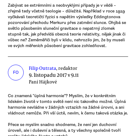
Zabývat se extrémními a neobvyklými případy je v vědě –
zřejmě tedy včetně teologie – důležité. Například v roce 1919
vyčkávali teoretičtí fyzici s napětím výsledky Eddingtonova
pozorování přechodu Merkuru přes zatmění slunce. Ohýbá se
světlo působením sluneční gravitace o nepatrný zlomek
stupně tak, jak předvídá obecná teorie relativity, nějak jinak či
vůbec ne? Zeměměřiči byli v klidu, nehrozilo jim, že by museli
ve svých měřeních působení gravitace zohledňovat.
Filip Outrata
, redaktor
FO
9. listopadu 2017 v 9.11
Paní Hájkové
Co znamená "úplná harmonie"? Myslím, že v konkrétním
lidském životě v tomto světě není nic takového možné. Úplná
harmonie nevládne v žádných vztazích na žádné úrovni, a ani
vládnout nemůže. Při vší úctě, nevím, k čemu taková otázka je.
Přece se myslím snadno shodneme, že není jen duchovní
úroveň, ale i duševní a tělesná, a ty všechny společně tvoří