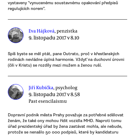
vystaveny "vynucenému soustavnému opakování předpisů
regulujících norem".
Eva Hájková
, penzistka
9. listopadu 2017 v 8.10
Spíš byste se měl ptát, pane Outrato, proč v křesťanských
rodinách nevládne úplná harmonie. Vždyť na duchovní úrovni
(čili v Kristu) se rozdíly mezi mužem a ženou ruší.
Jiří Kubička
, psycholog
9. listopadu 2017 v 8.58
Past esencilaismu
Dopravní podnik města Prahy považuje za potřebné sdělovat
ženám, že také ony mohou řídit vozidla MHD. Naproti tomu
úřad prezidentský úřad by žena zastávat mohla, ale nebude,
protože se nenašlo 50 000 podpisů, které by kandidaturu