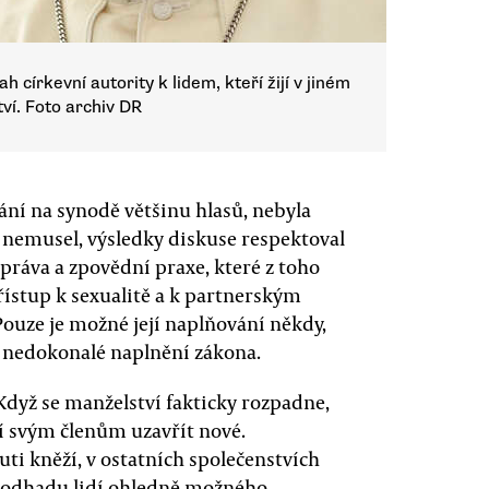
církevní autority k lidem, kteří žijí v jiném
ví. Foto archiv DR
ání na synodě většinu hlasů, nebyla
yž nemusel, výsledky diskuse respektoval
práva a zpovědní praxe, které z toho
ístup k sexualitě a k partnerským
ouze je možné její naplňování někdy,
a nedokonalé naplnění zákona.
 Když se manželství fakticky rozpadne,
jí svým členům uzavřít nové.
ti kněží, v ostatních společenstvích
 odhadu lidí ohledně možného