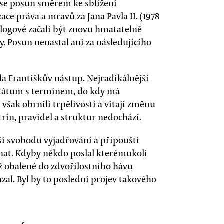
že se posun směrem ke sblížení
ce práva a mravů za Jana Pavla II. (1978
ologové začali být znovu hmatatelně
y. Posun nenastal ani za následujícího
la Františkův nástup. Nejradikálnější
imátum s termínem, do kdy má
však obrnili trpělivostí a vítají změnu
trín, pravidel a struktur nedochází.
ší svobodu vyjadřování a připouští
ovnat. Kdyby někdo poslal kterémukoli
ž obalené do zdvořilostního hávu
al. Byl by to poslední projev takového