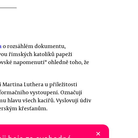
a
o rozsáhlém dokumentu,
vou římských katolíků papeži
novské napomenutí“ ohledně toho, že
í Martina Luthera u příležitosti
eformačního vystoupení. Označují
u hlavu všech kacířů. Vyslovují údiv
terským křesťanům.
×