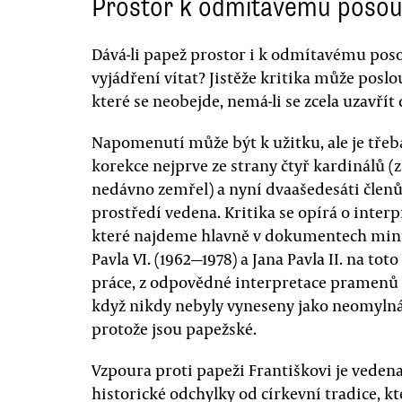
Prostor k odmítavému posou
Dává-li papež prostor i k odmítavému pos
vyjádření vítat? Jistěže kritika může poslo
které se neobejde, nemá-li se zcela uzavřít 
Napomenutí může být k užitku, ale je třeba
korekce nejprve ze strany čtyř kardinálů (
nedávno zemřel) a nyní dvaašedesáti člen
prostředí vedena. Kritika se opírá o inter
které najdeme hlavně v dokumentech minu
Pavla VI. (1962—1978) a Jana Pavla II. na tot
práce, z odpovědné interpretace pramenů (B
když nikdy nebyly vyneseny jako neomylná
protože jsou papežské.
Vzpoura proti papeži Františkovi je vedena 
historické odchylky od církevní tradice, 