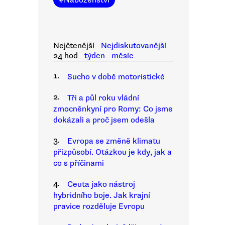
#
Náboženství
Nejčtenější
Nejdiskutovanější
24 hod
týden
měsíc
1.
Sucho v době motoristické
2.
Tři a půl roku vládní
zmocněnkyní pro Romy: Co jsme
dokázali a proč jsem odešla
3.
Evropa se změně klimatu
přizpůsobí. Otázkou je kdy, jak a
co s příčinami
4.
Ceuta jako nástroj
hybridního boje. Jak krajní
pravice rozděluje Evropu