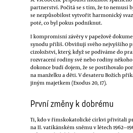
partnerství. Počítá se s tím, že to nemusí 
se nezpůsobilost vytvořit harmonický svaz
poté, co byl pokus podniknut.
I kompromisní závěry v papežově dokumen
synodu příliš. Obviňují svého nejvyššího 
cizoložství, který, když se podíváme do pr
rozvracení rodiny své nebo rodiny někoho 
dokonce budí dojem, že se postihovalo po
na manželku a děti. V desateru Božích př
jiným majetkem (Exodus 20, 17).
První změny k dobrému
Ti, kdo v římskokatolické církvi přivítali
na II. vatikánském sněmu v létech 1962—19