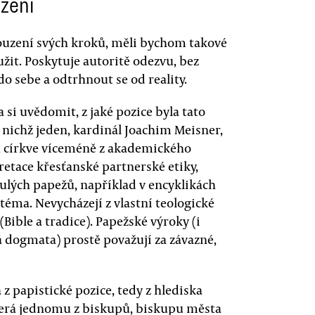
zení
ouzení svých kroků, měli bychom takové
užit. Poskytuje autoritě odezvu, bez
do sebe a odtrhnout se od reality.
 si uvědomit, z jaké pozice byla tato
z nichž jeden, kardinál Joachim Meisner,
ů církve víceméně z akademického
pretace křesťanské partnerské etiky,
lých papežů, například v encyklikách
o téma. Nevycházejí z vlastní teologické
ible a tradice). Papežské výroky (i
 dogmata) prostě považují za závazné,
z papistické pozice, tedy z hlediska
která jednomu z biskupů, biskupu města