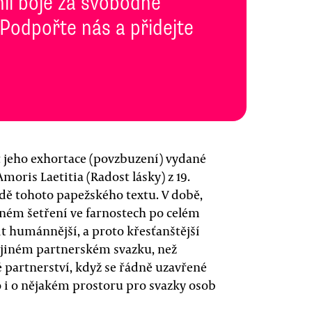
inii boje za svobodné
 Podpořte nás a přidejte
t jeho exhortace (povzbuzení) vydané
oris Laetitia (Radost lásky) z 19.
dě tohoto papežského textu. V době,
ném šetření ve farnostech po celém
t humánnější, a proto křesťanštější
 v jiném partnerském svazku, než
é partnerství, když se řádně uzavřené
 i o nějakém prostoru pro svazky osob