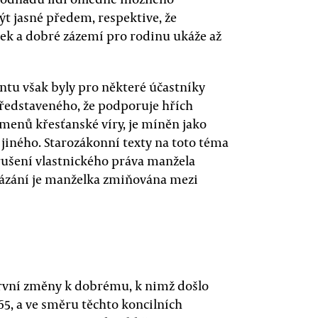
být jasné předem, respektive, že
ek a dobré zázemí pro rodinu ukáže až
tu však byly pro některé účastníky
představeného, že podporuje hřích
amenů křesťanské víry, je míněn jako
jiného. Starozákonní texty na toto téma
rušení vlastnického práva manžela
ikázání je manželka zmiňována mezi
 první změny k dobrému, k nimž došlo
65, a ve směru těchto koncilních