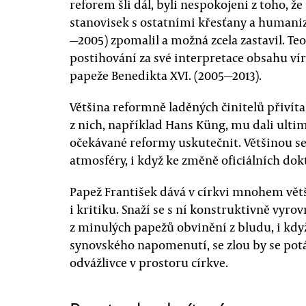
reforem šli dál, byli nespokojeni z toho, 
stanovisek s ostatními křesťany a humaniza
—2005) zpomalil a možná zcela zastavil. Te
postihování za své interpretace obsahu vír
papeže Benedikta XVI. (2005—2013).
Většina reformně laděných činitelů přivíta
z nich, například Hans Küng, mu dali ult
očekávané reformy uskutečnit. Většinou se 
atmosféry, i když ke změně oficiálních dok
Papež František dává v církvi mnohem vět
i kritiku. Snaží se s ní konstruktivně vyr
z minulých papežů obvinění z bludu, i kdy
synovského napomenutí, se zlou by se potáz
odvážlivce v prostoru církve.