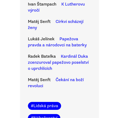
Ivan Štampach
K Lutherovu
výročí
Matěj Senft
Církvi scházejí
ženy
Lukáš Jelínek
Papežova
pravda a národovci na baterky
Radek Batelka
Kardinál Duka
zcenzuroval papežovo poselství
o uprchlících
Matěj Senft
Čekání na boží
revoluci
#
Lidská práva