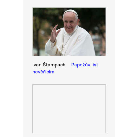
Ivan Štampach
Papežův list
nevěřícím