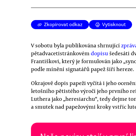
Zkopírovat odkaz
Vytisknout
V sobotu byla publikována shrnující
zpráv
pětadvacetistránkovém
dopisu
šedesáti d
Františkovi, který je formulován jako „sy
podle mínění signatářů papež šíří hereze.
Okrajově dopis papeži vyčítá i jeho oceněn
letošního pětistého výročí jeho prvního r
Luthera jako „heresiarchu“, tedy dejme tom
a smutek nad papežovými kroky vstříc lu