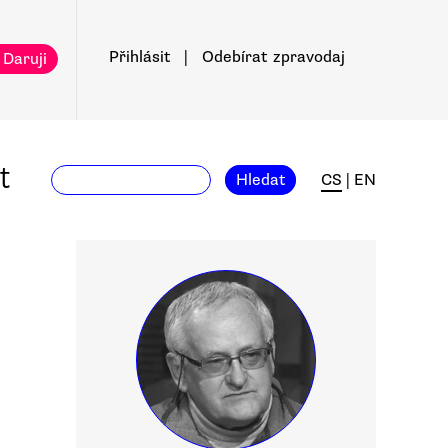
Přihlásit
|
Odebírat
zpravodaj
 Daruji
t
Hledat
CS
|
EN