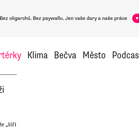
Bez oligarchů. Bez paywallu.
Jen vaše dary a naše práce
♥
rtérky
Klima
Bečva
Město
Podcas
ži
že „šíří