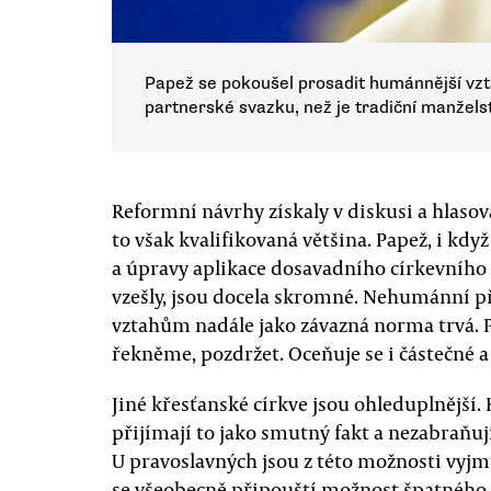
Papež se pokoušel prosadit humánnější vztah 
partnerské svazku, než je tradiční manželst
Reformní návrhy získaly v diskusi a hlasov
to však kvalifikovaná většina. Papež, i kd
a úpravy aplikace dosavadního církevního 
vzešly, jsou docela skromné. Nehumánní př
vztahům nadále jako závazná norma trvá. P
řekněme, pozdržet. Oceňuje se i částečné 
Jiné křesťanské církve jsou ohleduplnější.
přijímají to jako smutný fakt a nezabraňu
U pravoslavných jsou z této možnosti vyjmu
se všeobecně připouští možnost špatného