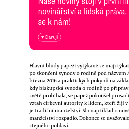
Naše noviny stojí v první l
novinářství a lidská práva.
se k nám!
♥ Daruji
Hlavní bludy papeži vytýkané se mají týka
po skončení synody o rodině pod názvem Am
března 2016 a praktických pokynů na zákla
kdy biskupská synoda o rodině po příprav
světě probíhala, se papež pokoušel prosadi
vztah církevní autority k lidem, kteří žijí
je tradiční manželství. Šlo například o nov
manželství rozpadlo. Dokonce se uvažovalo
stejného pohlaví.