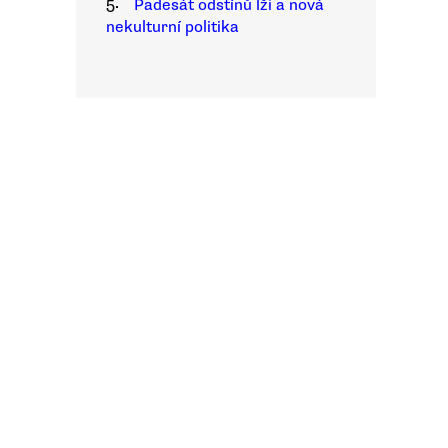
5.
Padesát odstínů lži a nová
nekulturní politika