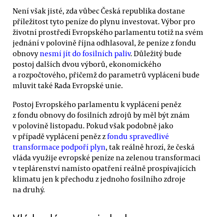
Není však jisté, zda vůbec Česká republika dostane
příležitost tyto peníze do plynu investovat. Výbor pro
životní prostředí Evropského parlamentu totiž na svém
jednání v polovině října odhlasoval, že peníze z fondu
obnovy
nesmí jít do fosilních paliv
. Důležitý bude
postoj dalších dvou výborů, ekonomického
a rozpočtového, přičemž do parametrů vyplácení bude
mluvit také Rada Evropské unie.
Postoj Evropského parlamentu k vyplácení peněz
z fondu obnovy do fosilních zdrojů by měl být znám
v polovině listopadu. Pokud však podobně jako
v případě vyplácení peněz z
fondu spravedlivé
transformace podpoří plyn
, tak reálně hrozí, že česká
vláda využije evropské peníze na zelenou transformaci
v teplárenství namísto opatření reálně prospívajících
klimatu jen k přechodu z jednoho fosilního zdroje
na druhý.