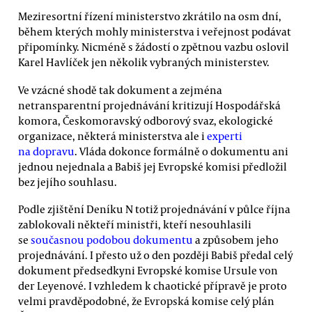
Meziresortní řízení ministerstvo zkrátilo na osm dní,
během kterých mohly ministerstva i veřejnost podávat
připomínky. Nicméně s žádostí o zpětnou vazbu oslovil
Karel Havlíček jen několik vybraných ministerstev.
Ve vzácné shodě tak dokument a zejména
netransparentní projednávání kritizují Hospodářská
komora, Českomoravský odborový svaz, ekologické
organizace, některá ministerstva ale i
experti
na dopravu
. Vláda dokonce formálně o dokumentu ani
jednou nejednala a Babiš jej Evropské komisi předložil
bez jejího souhlasu.
Podle zjištění Deníku N totiž projednávání v půlce října
zablokovali někteří ministři, kteří nesouhlasili
se
současnou podobou dokumentu
a způsobem jeho
projednávání. I přesto už o den později Babiš předal celý
dokument předsedkyni Evropské komise Ursule von
der Leyenové. I vzhledem k chaotické přípravě je proto
velmi pravděpodobné, že Evropská komise celý plán