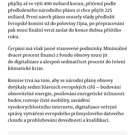
půjčky až ve výši 400 miliard korun, přičemž podle
předloženého národního plánu si chce půjčit 225
miliard. První návrh plánu musely vlády předložit
Evropské komisi už do poloviny října, po přepracování
pak musí finální verzi zaslat do konce dubna příštího
roku.
Čerpání má však jasně stanovené podmínky. Minimálně
dvacet procent financí z Fondu obnovy musí jít
do digitalizace a alespoň sedmatřicet procent do řešení
klimatické krize.
Komise trvá na tom, aby se národní plány obnovy
dotýkaly sedmi hlavních evropských cílů — budování
obnovitelné energie, posilování energetické účinnosti
budov, rozvoje čisté mobility, zavádění
vysokorychlostního internetu, digitalizace veřejné
správy, vytváření evropského průmyslového datového
cloudu a prohlubování dovedností a kvalifikací.