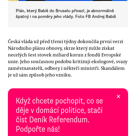
Plán, který Babiš do Bruselu přivezl, je abnormálně
špatný i na poměry jeho vlády. Foto FB Andrej Babiš
Česká vláda už před třemi týdny dokončila první verzi
Národního plánu obnovy, skrze který může získat
necelých šest stovek miliard korun z fondů Evropské
unie. Jeho současnou podobu kritizují ekologové, svazy
zaměstnavatelů, odbory i někteří ministři. Skandálem
je už sám způsob jeho vzniku.
×
Když chcete pochopit, co se
děje v domácí politice, stačí
číst Deník Referendum.
Podpořte nás!