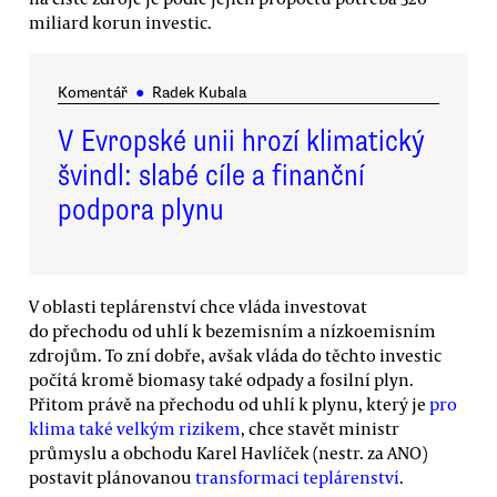
miliard korun investic.
Komentář
●
Radek Kubala
V Evropské unii hrozí klimatický
švindl: slabé cíle a finanční
podpora plynu
V oblasti teplárenství chce vláda investovat
do přechodu od uhlí k bezemisním a nízkoemisním
zdrojům. To zní dobře, avšak vláda do těchto investic
počítá kromě biomasy také odpady a fosilní plyn.
Přitom právě na přechodu od uhlí k plynu, který je
pro
klima také velkým rizikem
, chce stavět ministr
průmyslu a obchodu Karel Havlíček (nestr. za ANO)
postavit plánovanou
transformaci teplárenství
.