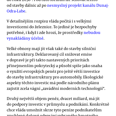
od stavby dálnic až po
nesmyslný projekt kanálu Dunaj-
Odra-Labe
.
V detailnějším rozpisu vláda počítá i s velkými
investicemi do železnice. To jediné je bezpochyby
potřebné, i když i zde hrozí, že prostředky
nebudou
vynakládány účelně
.
Velké obnosy mají jít však také do stavby silniční
infrastruktury. Deklarovaný cíl snižovat emise
v dopravě je při takto nastavených prioritách
přinejmenším pokrytecký a působí spíše jako snaha
o využití evropských peněz pro ještě větší investice
do stavby infrastruktury pro automobily. Ekologické
aspekty těchto investic má podle národního plánu
zajistit zcela vágní „zavádění moderních technologií“.
Druhý největší objem peněz, dvacet miliard, má jít
do podpory investic v průmyslu a podnikání. Konkrétně
chce vláda umožnit skrze tyto peníze podnikatelům
zrychlené daňové odepsání vybraného hmotného