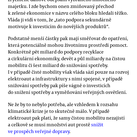
majetku. I zde bychom onen zmiňovaný přechod
k zelené ekonomice v názvu celého bloku hledali těžko.
Vláda ji vidí v tom, že „tato podpora sekundárně
motivuje k investicím do novějších produktů“.
Podstatně menší částky pak mají směřovat do opatření,
která potenciálně mohou životnímu prostředí pomoct.
Konkrétně pět miliard do podpory recyklace
a cirkulární ekonomiky, devět a půl miliardy na čistou
mobilitu či šest miliard do snižování spotřeby.
I v případě čisté mobility však vláda sází pouze na rozvoj
elektroaut a infrastruktury s nimi spojené, v případě
snižování spotřeby pak píše vágně o investicích
do snížení spotřeby a vyměňování veřejných osvětlení.
Ne že by to nebylo potřeba, ale vzhledem k rozsahu
klimatické krize je to skutečně málo. V případě
elektroaut pak platí, že samy čistou mobilitu nezajistí
a celkově se musí množství aut prostě
snížit
ve prospěch veřejné dopravy
.