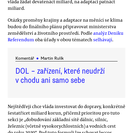
vláda žádat devatenáct miliard, na adaptaci patnáct
miliard.
Otázky proměny krajiny a adaptace na měnící se klima
budou do finálního plánu připravovat ministerstva
zemědělství a životního prostředí. Podle
analýz Deníku
Referendum
oba úřady v obou tématech
selhávají
.
Komentář
●
Martin Rulík
DOL − zařízení, které neudrží
v chodu ani samo sebe
Nejštědřeji chce vláda investovat do dopravy, konkrétně
šestatřicet miliard korun, přičemž prioritou pro tuto
sekci je „dobudování základní sítě dálnic, silnic,
železnic (včetně vysokorychlostních) a vodních cest
do roku 2030“. Pod tuto formuli lze schovat leccos