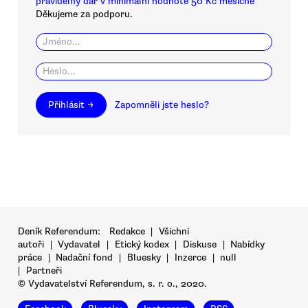
pravidelný dar v minimální hodnotě 50 Kč měsíčně
Děkujeme za podporu.
Přihlásit →
Zapomněli jste heslo?
Deník Referendum:
Redakce
|
Všichni
autoři
|
Vydavatel
|
Etický kodex
|
Diskuse
|
Nabídky
práce
|
Nadační fond
|
Bluesky
|
Inzerce
|
null
|
Partneři
© Vydavatelství Referendum, s. r. o., 2020.