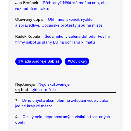
Jan Beránek
Přehrady? Některé možná ano, ale
rozhodně ne takto
Otevřený dopis
Uhlí musí skončit rychle
a spravedlivě. Občanské protesty jsou na místě
Radek Kubala
Šedá, nikoliv zelená dohoda. Fosilní
firmy sabotují plány EU na ochranu klimatu
#
Vláda Andreje Babiše
#
Covid-19
Nejčtenější
Nejdiskutovanější
24 hod
týden
měsíc
1.
Brno chystá akční plán na zvládání veder. Jako
jediné krajské město
2.
Český orloj nepotrestaných viníků a trestaných
obětí