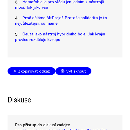
3.
Homofobie je pro vládu jen jedním z nástrojů
moci. Tak jako vše
4.
Proč děláme AltPrajd? Protože solidarita je to
nejdůležitější, co máme
5.
Ceuta jako nástroj hybridního boje. Jak krajní
pravice rozděluje Evropu
Zkopírovat odkaz
Vytisknout
Diskuse
Pro přístup do diskusí zadejte