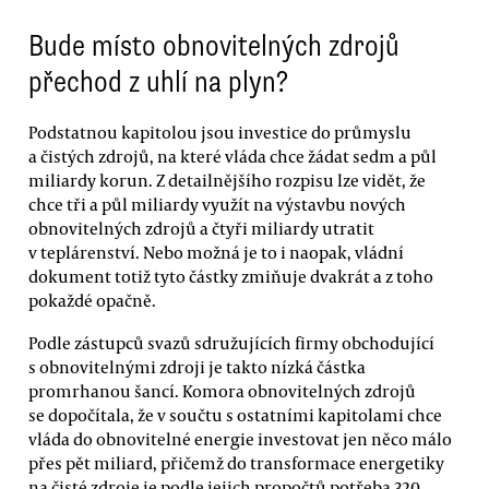
Bude místo obnovitelných zdrojů
přechod z uhlí na plyn?
Podstatnou kapitolou jsou investice do průmyslu
a čistých zdrojů, na které vláda chce žádat sedm a půl
miliardy korun. Z detailnějšího rozpisu lze vidět, že
chce tři a půl miliardy využít na výstavbu nových
obnovitelných zdrojů a čtyři miliardy utratit
v teplárenství. Nebo možná je to i naopak, vládní
dokument totiž tyto částky zmiňuje dvakrát a z toho
pokaždé opačně.
Podle zástupců svazů sdružujících firmy obchodující
s obnovitelnými zdroji je takto nízká částka
promrhanou šancí. Komora obnovitelných zdrojů
se dopočítala, že v součtu s ostatními kapitolami chce
vláda do obnovitelné energie investovat jen něco málo
přes pět miliard, přičemž do transformace energetiky
na čisté zdroje je podle jejich propočtů potřeba 320