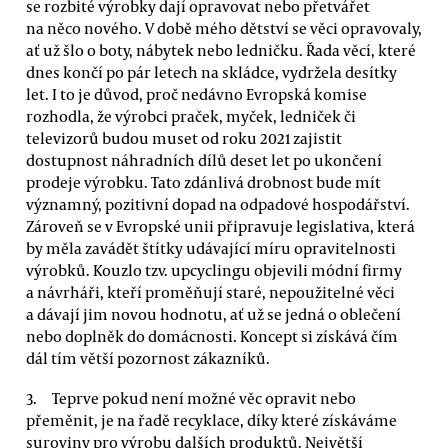
se rozbité výrobky dají opravovat nebo přetvářet
na něco nového. V době mého dětství se věci opravovaly,
ať už šlo o boty, nábytek nebo ledničku. Řada věcí, které
dnes končí po pár letech na skládce, vydržela desítky
let. I to je důvod, proč nedávno Evropská komise
rozhodla, že výrobci praček, myček, ledniček či
televizorů budou muset od roku 2021 zajistit
dostupnost náhradních dílů deset let po ukončení
prodeje výrobku. Tato zdánlivá drobnost bude mít
významný, pozitivní dopad na odpadové hospodářství.
Zároveň se v Evropské unii připravuje legislativa, která
by měla zavádět štítky udávající míru opravitelnosti
výrobků. Kouzlo tzv. upcyclingu objevili módní firmy
a návrháři, kteří proměňují staré, nepoužitelné věci
a dávají jim novou hodnotu, ať už se jedná o oblečení
nebo doplněk do domácnosti. Koncept si získává čím
dál tím větší pozornost zákazníků.
Teprve pokud není možné věc opravit nebo
přeměnit, je na řadě recyklace, díky které získáváme
suroviny pro výrobu dalších produktů. Největší