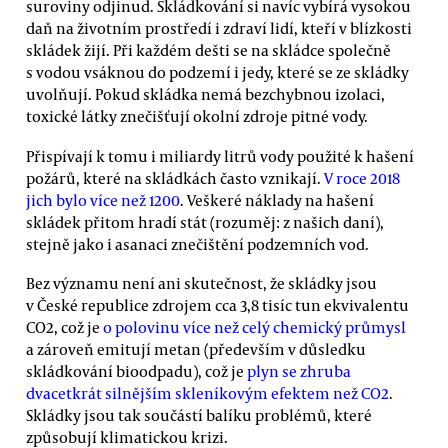
suroviny odjinud. Skládkování si navíc vybírá vysokou
daň na životním prostředí i zdraví lidí, kteří v blízkosti
skládek žijí. Při každém dešti se na skládce společně
s vodou vsáknou do podzemí i jedy, které se ze skládky
uvolňují. Pokud skládka nemá bezchybnou izolaci,
toxické látky znečišťují okolní zdroje pitné vody.
Přispívají k tomu i miliardy litrů vody použité k hašení
požárů, které na skládkách často vznikají.
V roce 2018
jich bylo více než 1200
. Veškeré náklady na hašení
skládek přitom hradí stát (rozuměj: z našich daní),
stejně jako i asanaci znečištění podzemních vod.
Bez významu není ani skutečnost, že skládky jsou
v České republice zdrojem cca 3,8 tisíc tun ekvivalentu
CO2, což je
o polovinu více než celý chemický průmysl
a zároveň emitují metan (především v důsledku
skládkování bioodpadu), což je
plyn se zhruba
dvacetkrát silnějším skleníkovým efektem než CO2
.
Skládky jsou tak součástí balíku problémů, které
způsobují klimatickou krizi.