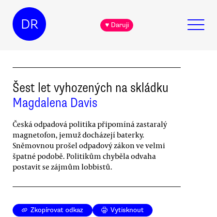
DR
♥ Daruji
Šest let vyhozených na skládku
Magdalena Davis
Česká odpadová politika připomíná zastaralý
magnetofon, jemuž docházejí baterky.
Sněmovnou prošel odpadový zákon ve velmi
špatné podobě. Politikům chyběla odvaha
postavit se zájmům lobbistů.
Zkopírovat odkaz
Vytisknout