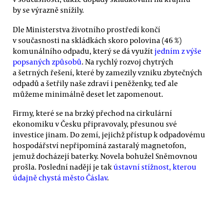
by se výrazně snížily.
Dle Ministerstva životního prostředí končí
v současnosti na skládkách skoro polovina (46 %)
komunálního odpadu, který se dá využít
jedním z výše
popsaných způsobů
. Na rychlý rozvoj chytrých
a šetrných řešení, které by zamezily vzniku zbytečných
odpadů a šetřily naše zdraví i peněženky, teď ale
můžeme minimálně deset let zapomenout.
Firmy, které se na brzký přechod na cirkulární
ekonomiku v Česku připravovaly, přesunou své
investice jinam. Do zemí, jejichž přístup k odpadovému
hospodářství nepřipomíná zastaralý magnetofon,
jemuž docházejí baterky. Novela bohužel Sněmovnou
prošla. Poslední nadějí je tak
ústavní stížnost, kterou
údajně chystá město Čáslav
.