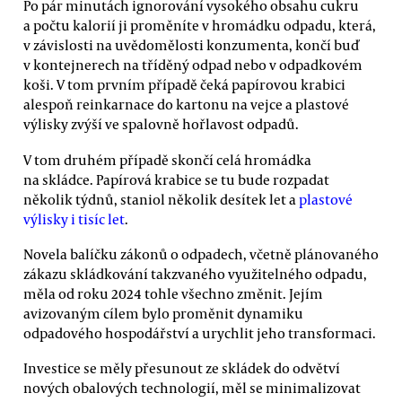
Po pár minutách ignorování vysokého obsahu cukru
a počtu kalorií ji proměníte v hromádku odpadu, která,
v závislosti na uvědomělosti konzumenta, končí buď
v kontejnerech na tříděný odpad nebo v odpadkovém
koši. V tom prvním případě čeká papírovou krabici
alespoň reinkarnace do kartonu na vejce a plastové
výlisky zvýší ve spalovně hořlavost odpadů.
V tom druhém případě skončí celá hromádka
na skládce. Papírová krabice se tu bude rozpadat
několik týdnů, staniol několik desítek let a
plastové
výlisky i tisíc let
.
Novela balíčku zákonů o odpadech, včetně plánovaného
zákazu skládkování takzvaného využitelného odpadu,
měla od roku 2024 tohle všechno změnit. Jejím
avizovaným cílem bylo proměnit dynamiku
odpadového hospodářství a urychlit jeho transformaci.
Investice se měly přesunout ze skládek do odvětví
nových obalových technologií, měl se minimalizovat