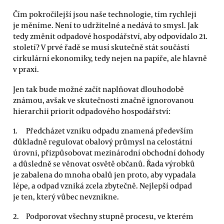
Čím pokročilejší jsou naše technologie, tím rychleji
je měníme. Není to udržitelné a nedává to smysl. Jak
tedy změnit odpadové hospodářství, aby odpovídalo 21.
století? V prvé řadě se musí skutečně stát součástí
cirkulární ekonomiky, tedy nejen na papíře, ale hlavně
v praxi.
Jen tak bude možné začít naplňovat dlouhodobě
známou, avšak ve skutečnosti značně ignorovanou
hierarchii priorit odpadového hospodářství:
Předcházet vzniku odpadu znamená především
důkladně regulovat obalový průmysl na celostátní
úrovni, přizpůsobovat mezinárodní obchodní dohody
a důsledně se věnovat osvětě občanů. Řada výrobků
je zabalena do mnoha obalů jen proto, aby vypadala
lépe, a odpad vzniká zcela zbytečně. Nejlepší odpad
je ten, který vůbec nevznikne.
Podporovat všechny stupně procesu, ve kterém