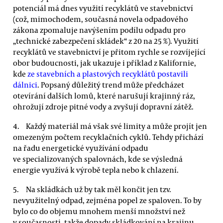
potenciál má dnes využití recyklátů ve stavebnictví
(což, mimochodem, současná novela odpadového
zákona zpomaluje navýšením podílu odpadu pro
„technické zabezpečení skládek“ z 20 na 25 %). Využití
recyklátů ve stavebnictví je přitom rychle se rozvíjející
obor budoucnosti, jak ukazuje i příklad z Kalifornie,
kde
ze stavebních a plastových recyklátů postavili
dálnici
. Popsaný důležitý trend může předcházet
otevírání dalších lomů, které narušují krajinný ráz,
ohrožují zdroje pitné vody a zvyšují dopravní zátěž.
Každý materiál má však své limity a může projít jen
omezeným počtem recyklačních cyklů. Tehdy přichází
na řadu energetické využívání odpadu
ve specializovaných spalovnách, kde se výsledná
energie využívá k výrobě tepla nebo k chlazení.
Na skládkách už by tak měl končit jen tzv.
nevyužitelný odpad, zejména popel ze spaloven. To by
bylo co do objemu mnohem menší množství než
v současnosti, takže dopady skládkování na krajinu