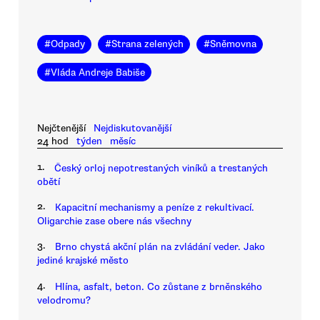
#
Odpady
#
Strana zelených
#
Sněmovna
#
Vláda Andreje Babiše
Nejčtenější
Nejdiskutovanější
24 hod
týden
měsíc
1.
Český orloj nepotrestaných viníků a trestaných
obětí
2.
Kapacitní mechanismy a peníze z rekultivací.
Oligarchie zase obere nás všechny
3.
Brno chystá akční plán na zvládání veder. Jako
jediné krajské město
4.
Hlína, asfalt, beton. Co zůstane z brněnského
velodromu?