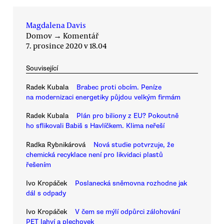
Magdalena Davis
Domov
→
Komentář
7. prosince 2020 v 18.04
Související
Radek Kubala
Brabec proti obcím. Peníze
na modernizaci energetiky půjdou velkým firmám
Radek Kubala
Plán pro biliony z EU? Pokoutně
ho sflikovali Babiš s Havlíčkem. Klima neřeší
Radka Rybnikárová
Nová studie potvrzuje, že
chemická recyklace není pro likvidaci plastů
řešením
Ivo Kropáček
Poslanecká sněmovna rozhodne jak
dál s odpady
Ivo Kropáček
V čem se mýlí odpůrci zálohování
PET lahví a plechovek