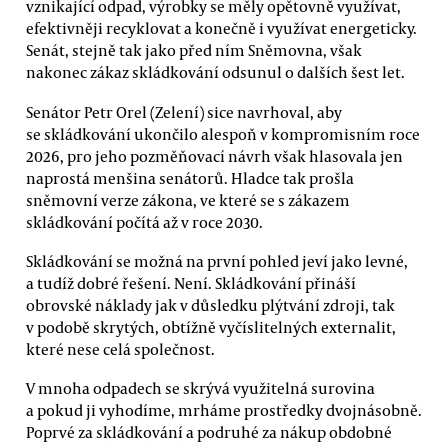
vznikající odpad, výrobky se měly opětovně využívat,
efektivněji recyklovat a konečně i využívat energeticky.
Senát, stejně tak jako před ním Sněmovna, však
nakonec zákaz skládkování odsunul o dalších šest let.
Senátor Petr Orel (Zelení) sice navrhoval, aby
se skládkování ukončilo alespoň v kompromisním roce
2026, pro jeho pozměňovací návrh však hlasovala jen
naprostá menšina senátorů. Hladce tak prošla
sněmovní verze zákona, ve které se s zákazem
skládkování počítá až v roce 2030.
Skládkování se možná na první pohled jeví jako levné,
a tudíž dobré řešení. Není. Skládkování přináší
obrovské náklady jak v důsledku plýtvání zdroji, tak
v podobě skrytých, obtížně vyčíslitelných externalit,
které nese celá společnost.
V mnoha odpadech se skrývá využitelná surovina
a pokud ji vyhodíme, mrháme prostředky dvojnásobně.
Poprvé za skládkování a podruhé za nákup obdobné