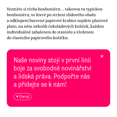
Vezměte si třeba bonboniéru… takovou tu typickou
bonboniéru, ve které po stržení slídového obalu
a odklopení barevné papírové krabice najdete plastové
plato, na něm několik čokoládových kuliček, každou
individuálně zabalenou do staniolu a vloženou
do vlastního papírového košíčku.
×
Naše noviny stojí v první linii
boje za svobodné novinářství
a lidská práva. Podpořte nás
a přidejte se k nám!
♥ Daruji