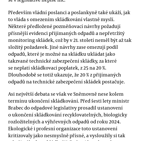
Především vládní poslanci a poslankyně také ukáží, jak
to vláda s omezením skládkování vlastně myslí.
Některé předložené pozměňovací návrhy požadují
přísnější evidenci přijímaných odpadů a nepřetržitý
monitoring skládek, což by v 21. století neměl být až tak
složitý požadavek. Jiné návrhy zase omezují podíl
odpadů, které je možné na skládku ukládat jako
takzvané technické zabezpečení skládky, za které
se neplatí skládkovací poplatek, z 25 na 20 %.
Dlouhodobě se totiž ukazuje, že 20 % z přijímaných
odpadů na technické zabezpečení skládek postačuje.
Asi největší debata se však ve Sněmovně nese kolem
termínu ukončení skládkování. Před šesti lety ministr
Brabec do odpadové legislativy prosadil ustanovení
o ukončení skládkování recyklovatelných, biologicky
rozložitelných a výhřevných odpadů od roku 2024.
Ekologické i profesní organizace toto ustanovení
kritizovaly jako nesmyslně přísné, a vysloužily si tak