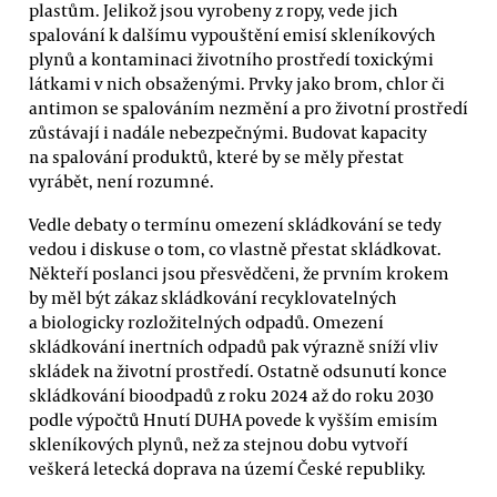
plastům. Jelikož jsou vyrobeny z ropy, vede jich
spalování k dalšímu vypouštění emisí skleníkových
plynů a kontaminaci životního prostředí toxickými
látkami v nich obsaženými. Prvky jako brom, chlor či
antimon se spalováním nezmění a pro životní prostředí
zůstávají i nadále nebezpečnými. Budovat kapacity
na spalování produktů, které by se měly přestat
vyrábět, není rozumné.
Vedle debaty o termínu omezení skládkování se tedy
vedou i diskuse o tom, co vlastně přestat skládkovat.
Někteří poslanci jsou přesvědčeni, že prvním krokem
by měl být zákaz skládkování recyklovatelných
a biologicky rozložitelných odpadů. Omezení
skládkování inertních odpadů pak výrazně sníží vliv
skládek na životní prostředí. Ostatně odsunutí konce
skládkování bioodpadů z roku 2024 až do roku 2030
podle výpočtů Hnutí DUHA povede k vyšším emisím
skleníkových plynů, než za stejnou dobu vytvoří
veškerá letecká doprava na území České republiky.