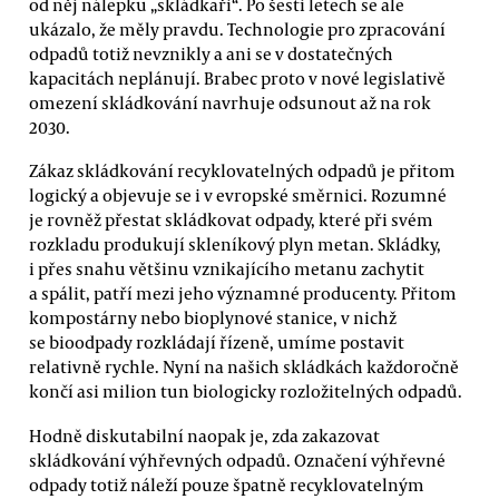
od něj nálepku „skládkaři“. Po šesti letech se ale
ukázalo, že měly pravdu. Technologie pro zpracování
odpadů totiž nevznikly a ani se v dostatečných
kapacitách neplánují. Brabec proto v nové legislativě
omezení skládkování navrhuje odsunout až na rok
2030.
Zákaz skládkování recyklovatelných odpadů je přitom
logický a objevuje se i v evropské směrnici. Rozumné
je rovněž přestat skládkovat odpady, které při svém
rozkladu produkují skleníkový plyn metan. Skládky,
i přes snahu většinu vznikajícího metanu zachytit
a spálit, patří mezi jeho významné producenty. Přitom
kompostárny nebo bioplynové stanice, v nichž
se bioodpady rozkládají řízeně, umíme postavit
relativně rychle. Nyní na našich skládkách každoročně
končí asi milion tun biologicky rozložitelných odpadů.
Hodně diskutabilní naopak je, zda zakazovat
skládkování výhřevných odpadů. Označení výhřevné
odpady totiž náleží pouze špatně recyklovatelným