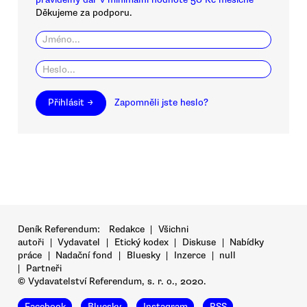
Děkujeme za podporu.
Přihlásit →
Zapomněli jste heslo?
Deník Referendum:
Redakce
|
Všichni
autoři
|
Vydavatel
|
Etický kodex
|
Diskuse
|
Nabídky
práce
|
Nadační fond
|
Bluesky
|
Inzerce
|
null
|
Partneři
© Vydavatelství Referendum, s. r. o., 2020.
Facebook
Bluesky
Instagram
RSS