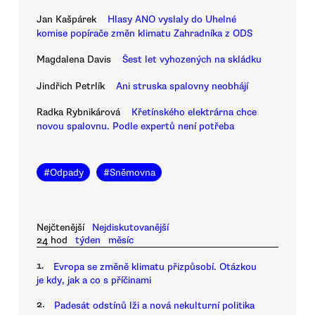
Jan Kašpárek
Hlasy ANO vyslaly do Uhelné
komise popírače změn klimatu Zahradníka z ODS
Magdalena Davis
Šest let vyhozených na skládku
Jindřich Petrlík
Ani struska spalovny neobhájí
Radka Rybnikárová
Křetínského elektrárna chce
novou spalovnu. Podle expertů není potřeba
#
Odpady
#
Sněmovna
Nejčtenější
Nejdiskutovanější
24 hod
týden
měsíc
1.
Evropa se změně klimatu přizpůsobí. Otázkou
je kdy, jak a co s příčinami
2.
Padesát odstínů lži a nová nekulturní politika