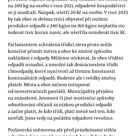
na 200 kg na osobu v roce 2021, odpadové hospodářství
se jí nezdraží. Naopak, ušetří 20 Kč na osobu. V roce 2025
by tak obec se dvěma tisíci obyvatel při snížení
produkce odpadů z 240 kg/os na 160 kg/os neplatila sto
šedesát tisíc korun navíc, ale ušetřila osmdesát tisíc Kč.
Parlamentem schválená třídicí sleva proto může
konečně přimět města a obce ke změně způsobu
nakládání s odpady. Můžeme očekávat, že obce třídění
odpadů usnadní, a umožní tak domácnostem třídit
i bioodpady, které nyní tvoří až třetinu hmotnosti
komunálních odpadů. Budeme ale i svědky změny
plateb. Města a obce začnou ustupovat
od nemotivačních paušálů. Municipality přejdou
na známkové, žetonové či jiné motivační způsoby
odměňování občanů za nízkou produkci odpadů
a začne platit, že kdo třídí, platí méně než ten, kdo
netřídí. Jsme tedy na počátku odpadové revoluce.
Poslanecká sněmovna ale před prázdninami stihla