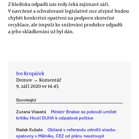
Z hlediska odpadů nás tedy čeká zajímavé září.
V navržené a schvalované legislativě sice zřejmě budou
chybět konkrétní opatření na podporu skutečné
recyklace, ale impulz ke snižování produkce odpadů
a jeho skládkování už byl dán.
Ivo Kropáček
Domov
→
Komentář
9. září 2020 ve 14.45
Související
Zuzana Vlasatá
Ministr Brabec se pokouší umlčet
kritiku Hnutí DUHA k odpadové politice
Radek Kubala
Občané v referendu odmítli stavbu
spalovny v Mělníku, ČEZ od plánu neustoupil