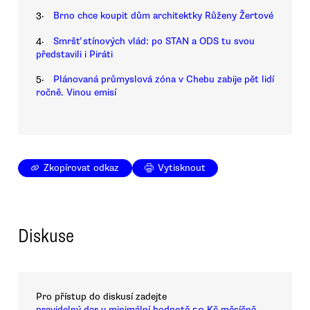
3.
Brno chce koupit dům architektky Růženy Žertové
4.
Smršť stínových vlád: po STAN a ODS tu svou
představili i Piráti
5.
Plánovaná průmyslová zóna v Chebu zabije pět lidí
ročně. Vinou emisí
Zkopírovat odkaz
Vytisknout
Diskuse
Pro přístup do diskusí zadejte
pravidelný dar v minimální hodnotě 50 Kč měsíčně