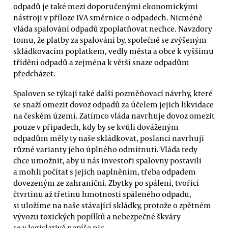
odpadů je také mezi doporučenými ekonomickými
nástroji v příloze IVA směrnice o odpadech. Nicméně
vláda spalování odpadů zpoplatňovat nechce. Navzdory
tomu, že platby za spalování by, společně se zvýšeným
skládkovacím poplatkem, vedly města a obce k vyššímu
třídění odpadů a zejména k větší snaze odpadům
předcházet.
Spaloven se týkají také další pozměňovací návrhy, které
se snaží omezit dovoz odpadů za účelem jejich likvidace
na českém území. Zatímco vláda navrhuje dovoz omezit
pouze v případech, kdy by se kvůli dováženým
odpadům měly ty naše skládkovat, poslanci navrhují
různé varianty jeho úplného odmítnutí. Vláda tedy
chce umožnit, aby u nás investoři spalovny postavili
a mohli počítat s jejich naplněním, třeba odpadem
dovezeným ze zahraniční. Zbytky po spálení, tvořící
čtvrtinu až třetinu hmotnosti spáleného odpadu,
si uložíme na naše stávající skládky, protože o zpětném
vývozu toxických popílků a nebezpečné škváry
se v legislativě nepíše nic.