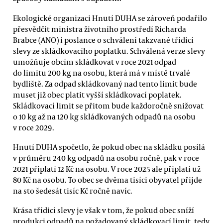
Ekologické organizaci Hnutí DUHA se zároveň podařilo
přesvědčit ministra životního prostředí Richarda
Brabce (ANO) i poslance o schválení takzvané třídicí
slevy ze skládkovacího poplatku. Schválená verze slevy
umožňuje obcím skládkovat v roce 2021 odpad
do limitu 200 kg na osobu, která má v místě trvalé
bydliště. Za odpad skládkovaný nad tento limit bude
muset již obec platit vyšší skládkovací poplatek.
Skládkovací limit se přitom bude každoročně snižovat
o 10 kg až na 120 kg skládkovaných odpadů na osobu
v roce 2029.
Hnutí DUHA spočetlo, že pokud obec na skládku posílá
v průměru 240 kg odpadů na osobu ročně, pak v roce
2021 připlatí 12 Kč na osobu. V roce 2025 ale připlatí už
80 Kč na osobu. To obec se dvěma tisíci obyvatel přijde
na sto šedesát tisíc Kč ročně navíc.
Krása třídicí slevy je však v tom, že pokud obec sníží
produkci odpadů na požadovaný skládkovací limit, tedy