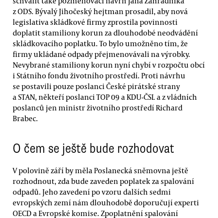
schválit také pozměňovací návrh Jana Zahradníka
z ODS. Bývalý Jihočeský hejtman prosadil, aby nová
legislativa skládkové firmy zprostila povinnosti
doplatit stamiliony korun za dlouhodobé neodvádění
skládkovacího poplatku. To bylo umožněno tím, že
firmy ukládané odpady přejmenovávali na výrobky.
Nevybrané stamiliony korun nyní chybí v rozpočtu obcí
i Státního fondu životního prostředí. Proti návrhu
se postavili pouze poslanci České pirátské strany
a STAN, někteří poslanci TOP 09 a KDU-ČSL a z vládních
poslanců jen ministr životního prostředí Richard
Brabec.
O čem se ještě bude rozhodovat
V polovině září by měla Poslanecká sněmovna ještě
rozhodnout, zda bude zaveden poplatek za spalování
odpadů. Jeho zavedení po vzoru dalších sedmi
evropských zemí nám dlouhodobě doporučují experti
OECD a Evropské komise. Zpoplatnění spalování