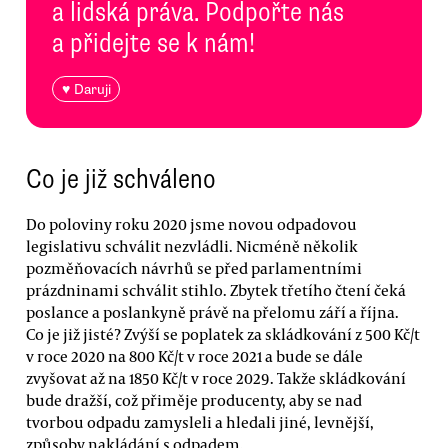
a lidská práva. Podpořte nás
a přidejte se k nám!
♥ Daruji
Co je již schváleno
Do poloviny roku 2020 jsme novou odpadovou
legislativu schválit nezvládli. Nicméně několik
pozměňovacích návrhů se před parlamentními
prázdninami schválit stihlo. Zbytek třetího čtení čeká
poslance a poslankyně právě na přelomu září a října.
Co je již jisté? Zvýší se poplatek za skládkování z 500 Kč/t
v roce 2020 na 800 Kč/t v roce 2021 a bude se dále
zvyšovat až na 1850 Kč/t v roce 2029. Takže skládkování
bude dražší, což přiměje producenty, aby se nad
tvorbou odpadu zamysleli a hledali jiné, levnější,
způsoby nakládání s odpadem.