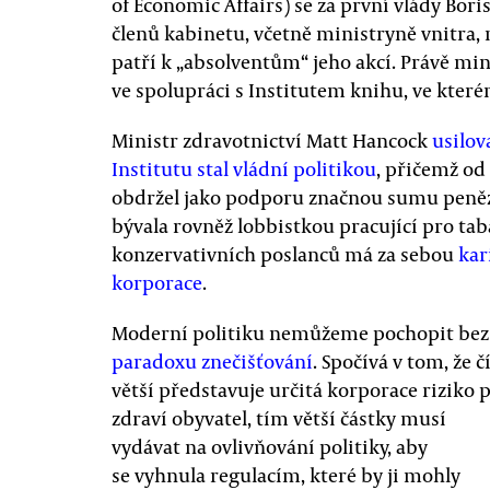
of Economic Affairs) se za první vlády Bori
členů kabinetu, včetně ministryně vnitra, 
patří k „absolventům“ jeho akcí. Právě min
ve spolupráci s Institutem knihu, ve kter
Ministr zdravotnictví Matt Hancock
usilov
Institutu stal vládní politikou
, přičemž od
obdržel jako podporu značnou sumu peněz. 
bývala rovněž lobbistkou pracující pro ta
konzervativních poslanců má za sebou
kar
korporace
.
Moderní politiku nemůžeme pochopit bez
paradoxu znečišťování
. Spočívá v tom, že 
větší představuje určitá korporace riziko 
zdraví obyvatel, tím větší částky musí
vydávat na ovlivňování politiky, aby
se vyhnula regulacím, které by ji mohly