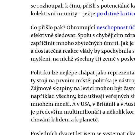
se rozhoupali k činu, přišli s potenciálně 
kolektivní imunity — jež je
po drtivé kriti
Co přišlo pak? Ohromující
neschopnost úč
efektivně sledovat. Spolu s chybějícím z
zapříčinit mnoho zbytečných úmrtí. Jak je
a dostatečná reakce vlády by zpochybnila 
myšlení, na nichž všechny tři země v posle
Politiku lze nejlépe chápat jako reprezent
ty stojí na prvním místě; politika je nástr
Zájmové skupiny na levici mohou být čas
například všechny, kdo užívají veřejných s
mnohem menší. A v USA, v Británii a v Aust
je především multimilionáři a několik korp
chování k lidem a k planetě.
Posledních dvacet let jsem se systematick