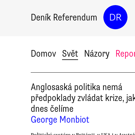
Deník Referendum
DR
Domov
Svět
Názory
Repo
Anglosaská politika nemá
předpoklady zvládat krize, ja
dnes čelíme
George Monbiot
Politický systém v Británii, v USA i v Austrá