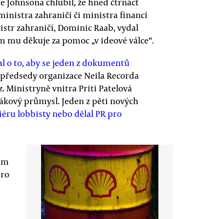
se Johnsona chlubil, že hned čtrnáct
ministra zahraničí či ministra financí
istr zahraničí, Dominic Raab, vydal
ém mu děkuje za pomoc „v ideové válce“.
al o to, aby se jeden z dokumentů
 předsedy organizace Neila Recorda
Ministryně vnitra Priti Patelová
bákový průmysl. Jeden z pěti nových
iéru lobbisty nebo dělal PR pro
čím
pro