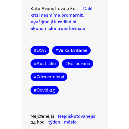
Kate Aronoffová a kol.
Další
krizi nesmíme promarnit.
Využijme ji k radikální
ekonomické transformaci
#
USA
#
Velká Británie
#
Austrálie
#
Korporace
#
Zdravotnictví
#
Covid-19
Nejčtenější
Nejdiskutovanější
24 hod
týden
měsíc