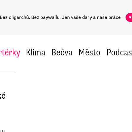
Bez oligarchů. Bez paywallu.
Jen vaše dary a naše práce
♥
rtérky
Klima
Bečva
Město
Podcas
ké
lii