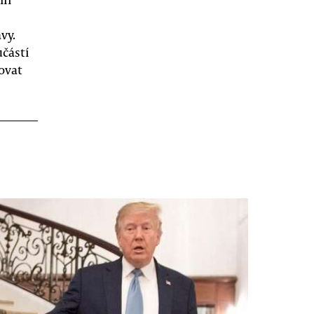
vy.
učástí
ovat