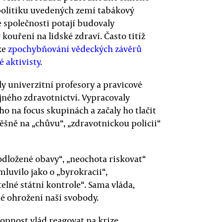
 politiku uvedených zemí tabákový
é společnosti potají budovaly
 kouření na lidské zdraví. Často titíž
ke
zpochybňování vědeckých závěrů
 aktivisty
.
ly univerzitní profesory a pravicové
ného zdravotnictví. Vypracovaly
 ho na focus skupinách a začaly ho tlačit
šně na „chůvu“, „zdravotnickou policii“
odložené obavy“, „neochota riskovat“
mluvilo jako o „byrokracii“,
elné státní kontrole“. Sama vláda,
né ohrožení naší svobody.
opnost vlád reagovat na krize