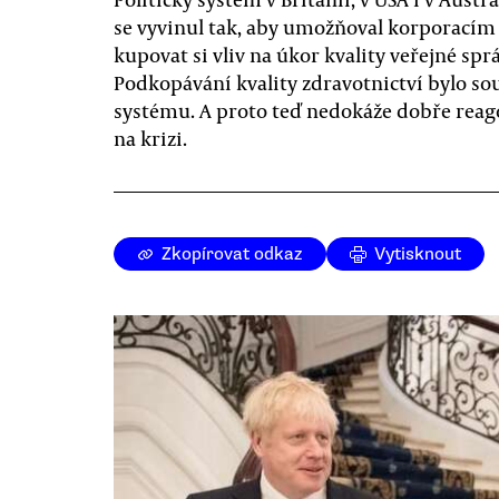
se vyvinul tak, aby umožňoval korporacím
kupovat si vliv na úkor kvality veřejné sprá
Podkopávání kvality zdravotnictví bylo so
systému. A proto teď nedokáže dobře reag
na krizi.
Zkopírovat odkaz
Vytisknout