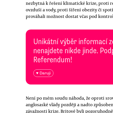
nezbytná k řešení klimatické krize, proti 
ovzduší a vody, proti šíření obezity či spo
prováhali možnost dostat včas pod kontro
Unikátní výběr informací z
nenajdete nikde jinde. Pod
Referendum!
♥ Daruji
Není po mém soudu náhoda, že oproti sro
anglosaské vlády později a nadto způsobem
závažnosti krize. Britové byli pozoruhodně