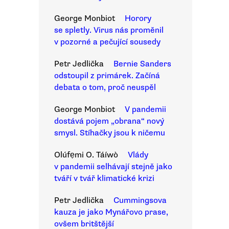
George Monbiot
Horory
se spletly. Virus nás proměnil
v pozorné a pečující sousedy
Petr Jedlička
Bernie Sanders
odstoupil z primárek. Začíná
debata o tom, proč neuspěl
George Monbiot
V pandemii
dostává pojem „obrana“ nový
smysl. Stíhačky jsou k ničemu
Olúfẹmi O. Táíwò
Vlády
v pandemii selhávají stejně jako
tváří v tvář klimatické krizi
Petr Jedlička
Cummingsova
kauza je jako Mynářovo prase,
ovšem britštější