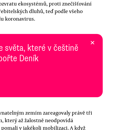
rozvratu ekosystémů, proti znečišťování
třebitelských dluhů, teď podle všeho
lu koronavirus.
×
e světa, které v češtině
pořte Deník
vnatelným zemím zareagovaly právě tři
, který až žalostně neodpovídá
 pomalí v jakékoli mobilizaci. A když