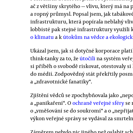
ač z většiny skrytého — vlivu, který má na
a ropný průmysl. Popsal jsem, jak tabákov
infrastrukturu, která popírala neblahý vliv
lobbisté pak stejné infrastruktury využili 
o klimatu
a k
útokům na vědce a ekologické
Ukázal jsem, jak si dotyčné korporace plati
think-tanky za to, že
útočili
na systém veřej
si příběh o svobodě riskovat, otestovaly si
do médií. Zodpovědný stát překřtily posmě
a „zdravotnické fanatiky“.
Zjištění vědců se zpochybňovala jako „nep
a „panikaření“. O
ochraně veřejné sféry
se 
o „vměšování se do soukromí“ a o „nepřijat
výkon veřejné správy se vydával za smrtel
Záměrem nebylo nic jiného než oslabit sch