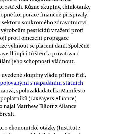
 prostředí. Různé skupiny, think-tanky
ropné korporace finančně přispívaly,
 sektoru soukromého zdravotnictví
 výrobcům pesticidů v tažení proti
oji proti omezení propagace
aze vyhnout se placení daní. Společně
vedlňující tříštění a privatizaci
ílání jeho schopnosti vládnout.
h uvedené skupiny vládu přímo řídí.
spojovanými s napadáním státních
rzaová, spoluzakladatelka Manifesto
poplatníků (TaxPayers Alliance)
ajal Matthew Elliott z Aliance
brexit.
 pro ekonomické otázky (Institute