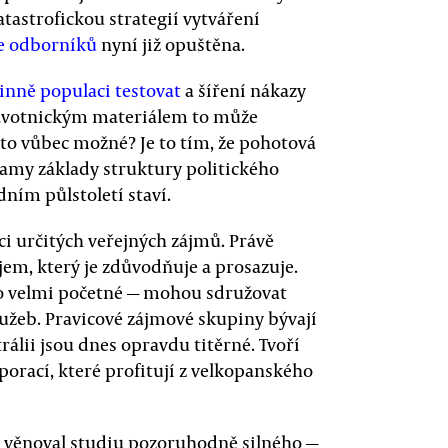
katastrofickou strategií vytváření
ce odborníků
nyní již opuštěna.
inně populaci testovat
a šíření nákazy
dravotnickým materiálem to může
 to vůbec možné? Je to tím, že pohotová
samy základy struktury politického
dním půlstoletí staví.
aci určitých veřejných zájmů. Právě
ojem, který je zdůvodňuje a prosazuje.
to velmi početné — mohou sdružovat
lužeb. Pravicové zájmové skupiny bývají
rálii jsou dnes opravdu titěrné. Tvoří
orací, které profitují z velkopanského
y věnoval studiu pozoruhodně silného —