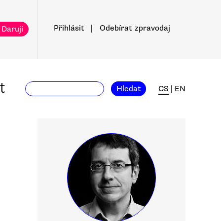
Přihlásit
|
Odebírat
zpravodaj
 Daruji
t
Hledat
CS
|
EN