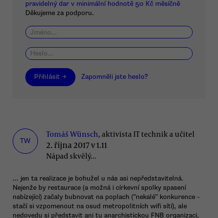
pravidelný dar v minimální hodnotě 50 Kč měsíčně
Děkujeme za podporu.
Přihlásit →
Zapomněli jste heslo?
Tomáš Wünsch
, aktivista IT technik a učitel
TW
2. října 2017 v 1.11
Nápad skvělý...
... jen ta realizace je bohužel u nás asi nepředstavitelná.
Nejenže by restaurace (a možná i církevní spolky spasení
nabízející) začaly bubnovat na poplach ("nekalé" konkurence -
stačí si vzpomenout na osud metropolitních wifi sítí), ale
nedovedu si představit ani tu anarchistickou FNB organizaci,