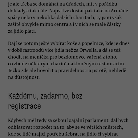
je ale třeba se domáhat na úřadech, mít v pořádku
doklady a tak dále. Najíst lze dostat pak také na Armádě
spásy nebo v několika dalších charitách, ty jsou však
zašité obvykle mimo centra a i v nich se malé částky
za jídlo platí.
Dají se potom ještě vybírat koše a popelnice, kde je dnes
v době fastfoodů více jídla než za Orwella, a dá se též
chodit na meníčka pro bezdomovce vařená z toho,
co zbude některým charitě-nakloněným restauracím.
Těžko zde ale hovořit o pravidelnosti a jistotě, nehledě
na důstojnost.
Každému, zadarmo, bez
registrace
Kdybych měl tedy za sebou loajální parlament, dal bych
odhlasovat rozpočet na to, aby se ve větších městech,
kde se lidé mající potřebu žebrat na jídlo či vybírat