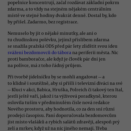
popelnice koncentrují, začal rozdávat základní pokrm
zdarma, a to vždy na stejném nějakém centrálním
místě ve stejné hodiny dvakrát denně. Dostal by, kdo
by přišel. Zadarmo, bez registrace.
Nemuselo by jít o nějaké minutky, ale ani o
tu chudinskou polévku, jejímž příslibem zdarma
se snažila pražská ODS před pár lety zlidštit svou ideu
svážení bezdomovců do tábora
na periferii města. Nic
proti bamboračce, ale když je člověk pár dní jen
na polívce, má z toho řádný průjem.
Při tvorbě jídelníčku by se mohli angažovat — a
to klidně i soutěžně, aby si přišli i televizní diváci na své
— Kluci v akci, Babica, Hruška, Polreich či takový ten Ital,
jestli ještě vaří, jakož i ta výživová poradkyně, kterou
oslovila tuším v předminulém čísle nová redakce
Nového prostoru, aby hodnotila, co za den sní různí
prodejci časopisu. Paní doporučovala bezdomovcům
jíst místo vlašáků a rybích salátů zdravěji, alespoň prý
zelí a mrkev, když už na nic jiného nemají. Třeba