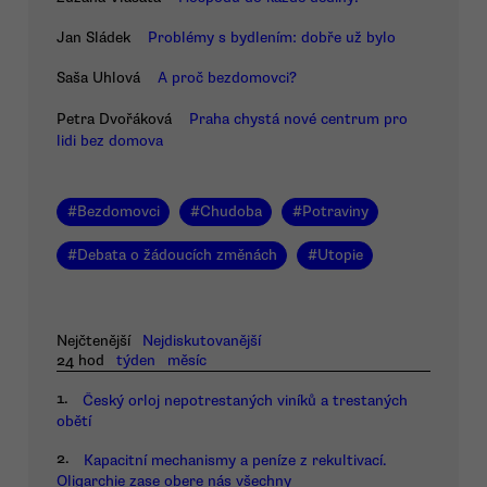
Jan Sládek
Problémy s bydlením: dobře už bylo
Saša Uhlová
A proč bezdomovci?
Petra Dvořáková
Praha chystá nové centrum pro
lidi bez domova
#
Bezdomovci
#
Chudoba
#
Potraviny
#
Debata o žádoucích změnách
#
Utopie
Nejčtenější
Nejdiskutovanější
24 hod
týden
měsíc
1.
Český orloj nepotrestaných viníků a trestaných
obětí
2.
Kapacitní mechanismy a peníze z rekultivací.
Oligarchie zase obere nás všechny