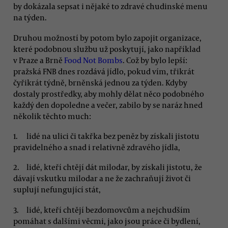
by dokázala sepsat i nějaké to zdravé chudinské menu
na týden.
Druhou možností by potom bylo zapojit organizace,
které podobnou službu už poskytují, jako například
v Praze a Brně
Food Not Bombs
. Což by bylo lepší:
pražská FNB dnes rozdává jídlo, pokud vím, třikrát
čyřikrát týdně, brněnská jednou za týden. Kdyby
dostaly prostředky, aby mohly dělat něco podobného
každý den dopoledne a večer, zabilo by se naráz hned
několik těchto much:
lidé na ulici či takřka bez peněz by získali jistotu
pravidelného a snad i relativně zdravého jídla,
lidé, kteří chtějí dát milodar, by získali jistotu, že
dávají vskutku milodar a ne že zachraňují život či
suplují nefungující stát,
lidé, kteří chtějí bezdomovcům a nejchudším
pomáhat s dalšími věcmi, jako jsou práce či bydlení,