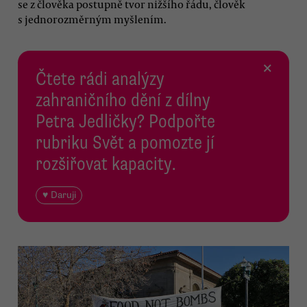
se z člověka postupně tvor nižšího řádu, člověk
s jednorozměrným myšlením.
×
Čtete rádi analýzy
zahraničního dění z dílny
Petra Jedličky? Podpořte
rubriku Svět a pomozte jí
rozšiřovat kapacity.
♥ Daruji