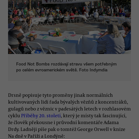
Food Not Bombs rozdávají stravu všem potřebným
po celém evroamerickém světě. Foto Indymdia
Drsně popisuje tyto proměny jinak normálních
kultivovaných lidí řada bývalých vězňů z koncentráků,
gulagů nebo z věznic v padesátých letech v rozhlasovém
cyklu
Příběhy 20. století
, který je místy tak fascinující,
že člověk překousne i průvodní komentáře Adama
Drdy. Ladněji píše pak o tomtéž George Orwell v knize
Na dně v Paříži a Londýně: