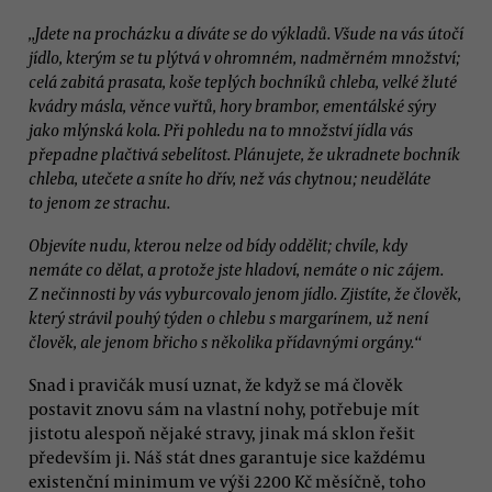
„Jdete na procházku a díváte se do výkladů. Všude na vás útočí
jídlo, kterým se tu plýtvá v ohromném, nadměrném množství;
celá zabitá prasata, koše teplých bochníků chleba, velké žluté
kvádry másla, věnce vuřtů, hory brambor, ementálské sýry
jako mlýnská kola. Při pohledu na to množství jídla vás
přepadne plačtivá sebelítost. Plánujete, že ukradnete bochník
chleba, utečete a sníte ho dřív, než vás chytnou; neuděláte
to jenom ze strachu.
Objevíte nudu, kterou nelze od bídy oddělit; chvíle, kdy
nemáte co dělat, a protože jste hladoví, nemáte o nic zájem.
Z nečinnosti by vás vyburcovalo jenom jídlo. Zjistíte, že člověk,
který strávil pouhý týden o chlebu s margarínem, už není
člověk, ale jenom břicho s několika přídavnými orgány.“
Snad i pravičák musí uznat, že když se má člověk
postavit znovu sám na vlastní nohy, potřebuje mít
jistotu alespoň nějaké stravy, jinak má sklon řešit
především ji. Náš stát dnes garantuje sice každému
existenční minimum ve výši 2200 Kč měsíčně, toho