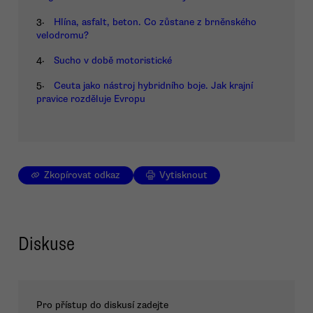
3.
Hlína, asfalt, beton. Co zůstane z brněnského
velodromu?
4.
Sucho v době motoristické
5.
Ceuta jako nástroj hybridního boje. Jak krajní
pravice rozděluje Evropu
Zkopírovat odkaz
Vytisknout
Diskuse
Pro přístup do diskusí zadejte