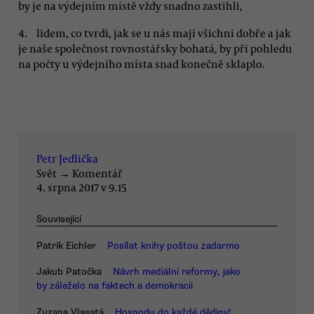
by je na výdejním místě vždy snadno zastihli,
lidem, co tvrdí, jak se u nás mají všichni dobře a jak
je naše společnost rovnostářsky bohatá, by při pohledu
na počty u výdejního místa snad konečně sklaplo.
Petr Jedlička
Svět
→
Komentář
4. srpna 2017 v 9.15
Související
Patrik Eichler
Posílat knihy poštou zadarmo
Jakub Patočka
Návrh mediální reformy, jako
by záleželo na faktech a demokracii
Zuzana Vlasatá
Hospodu do každé dědiny!