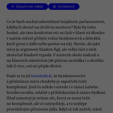
Zkopírovat odkaz
Vytisknout
Co že bych nechal odsouhlasit loajálním parlamentem,
kdybych dostal na chvíli tu možnost? Bylo by toho
hodně, ale tato konkrétní věc mi leží v hlavě už dlouho:
v našem městě přibylo velice bezdomovců a žebráků,
kteří prosí o jídlo nebo peníze na něj. Nevím, do jaké
míry je argument hladem fígl, ale velká část z nich
skutečně hladově vypadá. V místech okolo nádraží a
na hlavních náměstích jde přitom nezřídka i o desítku
lidí či více, což mi přijde děsivé.
Psalo se tu již
mnohokrát
, že bezdomovectví
a příslušnou míru chudoby je zapotřebí řešit
komplexně. Jistě to někdo rozvede i v rámci našeho
letního seriálu, zvláště s přihlédnutím k otázce bydlení.
Hlad samotný je ovšem věc, která se musí řešit
ne komplexně, ale co nejrychleji, a to nejlépe
pravidelným přísunem jídla. Když se tak neřeší, stává