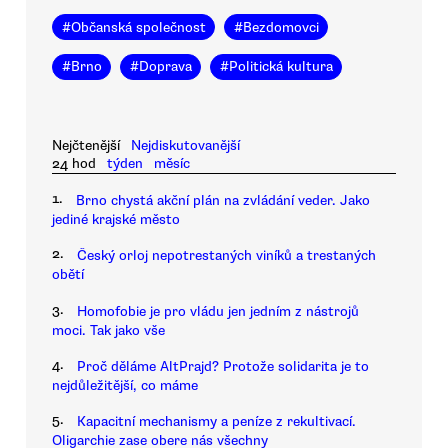
#
Občanská společnost
#
Bezdomovci
#
Brno
#
Doprava
#
Politická kultura
Nejčtenější
Nejdiskutovanější
24 hod
týden
měsíc
1.
Brno chystá akční plán na zvládání veder. Jako
jediné krajské město
2.
Český orloj nepotrestaných viníků a trestaných
obětí
3.
Homofobie je pro vládu jen jedním z nástrojů
moci. Tak jako vše
4.
Proč děláme AltPrajd? Protože solidarita je to
nejdůležitější, co máme
5.
Kapacitní mechanismy a peníze z rekultivací.
Oligarchie zase obere nás všechny