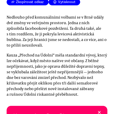
Zkopírovat odkaz
Vytisknout
Nedlouho před komunálními volbami se v Brně udály
dvě změny ve veřejném prostoru. Jedna z nich
způsobila facebookové pozdvižení. Ta druhá také, ale
s tím rozdílem, že ji pokryla levicová aktivistická
bublina. Za její hranici jsme se nedostali, a co více, ani o
to příliš neusilovali.
Kauza „Přechod na Údolní“ měla standardní vývoj, který
lze očekávat, když město naštve své občany. Z běžné
nepříjemnosti, jako je oprava důležité dopravní tepny,
se vyklubala záležitost ještě nepříjemnější — jednoho
dne bez varování zmizel přechod. Nezbývalo než
křižovatku přejít oklikou přes tři další semaforové
přechody nebo přelézt nově instalované zábrany
a rušnou Údolní riskantně přeběhnout.
×