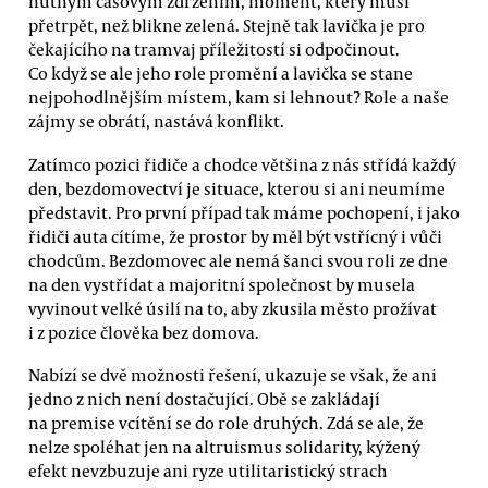
nutným časovým zdržením, moment, který musí
přetrpět, než blikne zelená. Stejně tak lavička je pro
čekajícího na tramvaj příležitostí si odpočinout.
Co když se ale jeho role promění a lavička se stane
nejpohodlnějším místem, kam si lehnout? Role a naše
zájmy se obrátí, nastává konflikt.
Zatímco pozici řidiče a chodce většina z nás střídá každý
den, bezdomovectví je situace, kterou si ani neumíme
představit. Pro první případ tak máme pochopení, i jako
řidiči auta cítíme, že prostor by měl být vstřícný i vůči
chodcům. Bezdomovec ale nemá šanci svou roli ze dne
na den vystřídat a majoritní společnost by musela
vyvinout velké úsilí na to, aby zkusila město prožívat
i z pozice člověka bez domova.
Nabízí se dvě možnosti řešení, ukazuje se však, že ani
jedno z nich není dostačující. Obě se zakládají
na premise vcítění se do role druhých. Zdá se ale, že
nelze spoléhat jen na altruismus solidarity, kýžený
efekt nevzbuzuje ani ryze utilitaristický strach