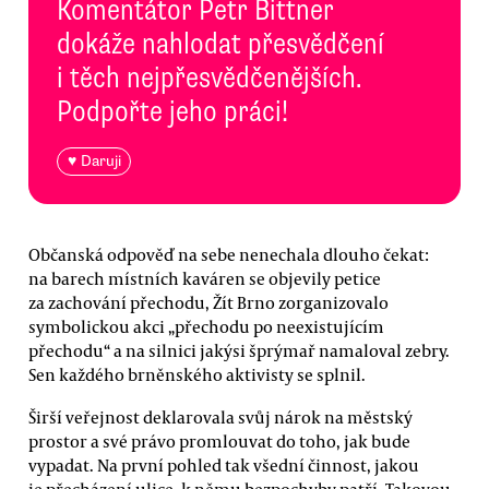
Komentátor Petr Bittner
dokáže nahlodat přesvědčení
i těch nejpřesvědčenějších.
Podpořte jeho práci!
♥ Daruji
Občanská odpověď na sebe nenechala dlouho čekat:
na barech místních kaváren se objevily petice
za zachování přechodu, Žít Brno zorganizovalo
symbolickou akci „přechodu po neexistujícím
přechodu“ a na silnici jakýsi šprýmař namaloval zebry.
Sen každého brněnského aktivisty se splnil.
Širší veřejnost deklarovala svůj nárok na městský
prostor a své právo promlouvat do toho, jak bude
vypadat. Na první pohled tak všední činnost, jakou
je přecházení ulice, k němu bezpochyby patří. Takovou