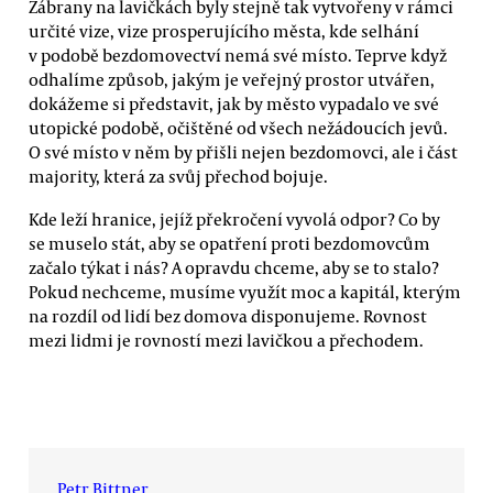
Zábrany na lavičkách byly stejně tak vytvořeny v rámci
určité vize, vize prosperujícího města, kde selhání
v podobě bezdomovectví nemá své místo. Teprve když
odhalíme způsob, jakým je veřejný prostor utvářen,
dokážeme si představit, jak by město vypadalo ve své
utopické podobě, očištěné od všech nežádoucích jevů.
O své místo v něm by přišli nejen bezdomovci, ale i část
majority, která za svůj přechod bojuje.
Kde leží hranice, jejíž překročení vyvolá odpor? Co by
se muselo stát, aby se opatření proti bezdomovcům
začalo týkat i nás? A opravdu chceme, aby se to stalo?
Pokud nechceme, musíme využít moc a kapitál, kterým
na rozdíl od lidí bez domova disponujeme. Rovnost
mezi lidmi je rovností mezi lavičkou a přechodem.
Petr Bittner