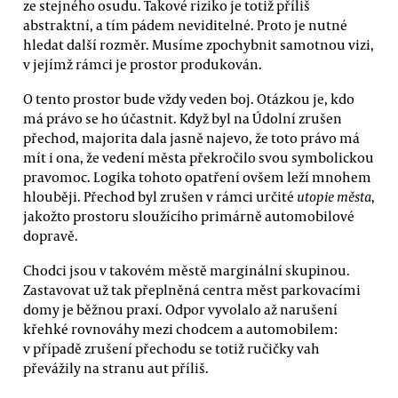
ze stejného osudu. Takové riziko je totiž příliš
abstraktní, a tím pádem neviditelné. Proto je nutné
hledat další rozměr. Musíme zpochybnit samotnou vizi,
v jejímž rámci je prostor produkován.
O tento prostor bude vždy veden boj. Otázkou je, kdo
má právo se ho účastnit. Když byl na Údolní zrušen
přechod, majorita dala jasně najevo, že toto právo má
mít i ona, že vedení města překročilo svou symbolickou
pravomoc. Logika tohoto opatření ovšem leží mnohem
hlouběji. Přechod byl zrušen v rámci určité
utopie města
,
jakožto prostoru sloužícího primárně automobilové
dopravě.
Chodci jsou v takovém městě marginální skupinou.
Zastavovat už tak přeplněná centra měst parkovacími
domy je běžnou praxí. Odpor vyvolalo až narušení
křehké rovnováhy mezi chodcem a automobilem:
v případě zrušení přechodu se totiž ručičky vah
převážily na stranu aut příliš.