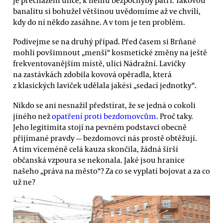
banalitu si bohužel většinou uvědomíme až ve chvíli,
kdy do ní někdo zasáhne. A v tom je ten problém.
Podívejme se na druhý případ. Před časem si Brňané
mohli povšimnout „menší“ kosmetické změny na ještě
frekventovanějším místě, ulici Nádražní. Lavičky
na zastávkách zdobila kovová opěradla, která
z klasických laviček udělala jakési „sedací jednotky“.
Nikdo se ani nesnažil předstírat, že se jedná o cokoli
jiného než
opatření proti bezdomovcům
. Proč taky.
Jeho legitimita stojí na pevném podstavci obecně
přijímané pravdy — bezdomovci nás prostě obtěžují.
A tím víceméně celá kauza skončila, žádná širší
občanská vzpoura se nekonala. Jaké jsou hranice
našeho „práva na město“? Za co se vyplatí bojovat a za co
už ne?