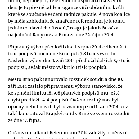
mohl, nejraději by referendum uspořádal na Štědrý
den. Je to přesně tahle arogance vůči občanům, kvůli
které se současné vedení radnice pakuje. A nová koalice
by měla zohlednit, že zmařené referendum je k tomu
jedním z hlavních důvodů,“ reaguje Jakub Patočka
na jednání Rady města Brna ze dne 22. října 2014.
Přípravný výbor předložil dne 1. srpna 2014 celkem 21,1
tisíc podpisů, nicméně Brno jich 7,8 tisíc vyškrtlo.
Následně výbor dne 1. září 2014 předložil dalších 5,9 tisíc
podpisů, avšak město vyškrtlo 1 tisíc podpisů.
Město Brno pak ignorovalo rozsudek soudu a dne 10.
září 2014 zaslalo přípravnému výboru stanovisko, že
ke splnění limitu 18.508 platných podpisů mu ještě
chybí předložit 414 podpisů. Ovšem reálný stav byl
opačný, neboť návrh byl bezvadný již od 1. září 2014, což
také konstatoval Krajský soud v Brně ve svém rozsudku
ze dne 17. října.
Občanskou alianci Referendum 2014 založily brněnské