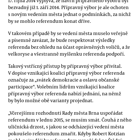
17. října 2014 vyplývá, že návrh přípravného výboru byl
bezvadný již 1. září 2014. Přípravný výbor je ale ochoten
s novým vedením města jednat o podmínkách, za nichž
by se mohlo referendum konat dříve.
V takovém případě by se vedení města muselo veřejně
a písemně zavázat, že bude respektovat výsledky
referenda bez ohledu na účast oprávněných voličů, a že
velkoryse a všestranně myšlenku referenda podpoří.
Takový vstřícný přístup by přípravný výbor přivítal.
V dopise vznikající koalici přípravný výbor referenda
označuje za „svátek demokracie a oslavu občanské
participace“. Volebním lídrům vznikající koalice
přípravný výbor referenda nabízí jednání, na němž
by bylo možné obě varianty projednat.
„Včerejšímu rozhodnutí Rady města Brna uspořádat
referendum v lednu 2015, se musím smát. Čouhá z něho
uličnická drzost, s jakou se odcházející vedení města
pokoušelo referendum zmařit. Kdyby Robert Kotzian