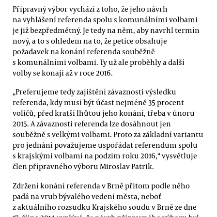
Přípravný výbor vychází z toho, že jeho návrh
na vyhlášení referenda spolu s komunálními volbami
je již bezpředmětný. Je tedy na něm, aby navrhl termín
nový, a to s ohledem na to, že petice obsahuje
požadavek na konání referenda souběžně
s komunálními volbami. Ty už ale proběhly a další
volby se konají až v roce 2016.
„Preferujeme tedy zajištění závaznosti výsledku
referenda, kdy musí být účast nejméně 35 procent
voličů, před kratší lhůtou jeho konání, třeba v únoru
2015. A závaznosti referenda lze dosáhnout jen
souběžně s velkými volbami. Proto za základní variantu
pro jednání považujeme uspořádat referendum spolu
s krajskými volbami na podzim roku 2016,“ vysvětluje
člen přípravného výboru Miroslav Patrik.
Zdržení konání referenda v Brně přitom podle něho
padá na vrub bývalého vedení města, neboť
z aktuálního rozsudku Krajského soudu v Brně ze dne