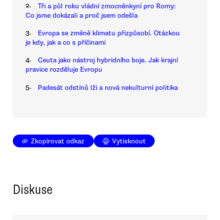
2.
Tři a půl roku vládní zmocněnkyní pro Romy:
Co jsme dokázali a proč jsem odešla
3.
Evropa se změně klimatu přizpůsobí. Otázkou
je kdy, jak a co s příčinami
4.
Ceuta jako nástroj hybridního boje. Jak krajní
pravice rozděluje Evropu
5.
Padesát odstínů lži a nová nekulturní politika
Zkopírovat odkaz
Vytisknout
Diskuse