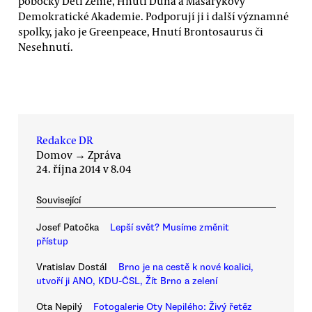
pobočky Dětí Země, Hnutí Duha a Masarykovy
Demokratické Akademie. Podporují ji i další významné
spolky, jako je Greenpeace, Hnutí Brontosaurus či
Nesehnutí.
Redakce DR
Domov
→
Zpráva
24. října 2014 v 8.04
Související
Josef Patočka
Lepší svět? Musíme změnit
přístup
Vratislav Dostál
Brno je na cestě k nové koalici,
utvoří ji ANO, KDU-ČSL, Žít Brno a zelení
Ota Nepilý
Fotogalerie Oty Nepilého: Živý řetěz