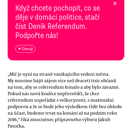
×
Když chcete pochopit, co se
děje v domácí politice, stačí
číst Deník Referendum.
Podpořte nás!
♥ Daruji
„Míč je nyní na straně vznikajícího vedení města.
My musíme hájit zájem více než dvaceti tisíc občanů
na tom, aby se referendum konalo a aby bylo závazné.
Pokud nás nová koalice nepřesvědčí, že chce
referendum uspořádat s velkorysostí, s maximální
podporou a že se bude jeho výsledkem řídit bez ohledu
na účast, budeme trvat na konání až na podzim roku
2016,“ říká zmocněnec přípravného výboru Jakub
Patočka.