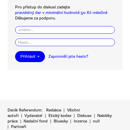
Pro přístup do diskusí zadejte
pravidelný dar v minimální hodnotě 50 Kč měsíčně
Děkujeme za podporu.
Přihlásit →
Zapomněli jste heslo?
Deník Referendum:
Redakce
|
Všichni
autoři
|
Vydavatel
|
Etický kodex
|
Diskuse
|
Nabídky
práce
|
Nadační fond
|
Bluesky
|
Inzerce
|
null
|
Partneři