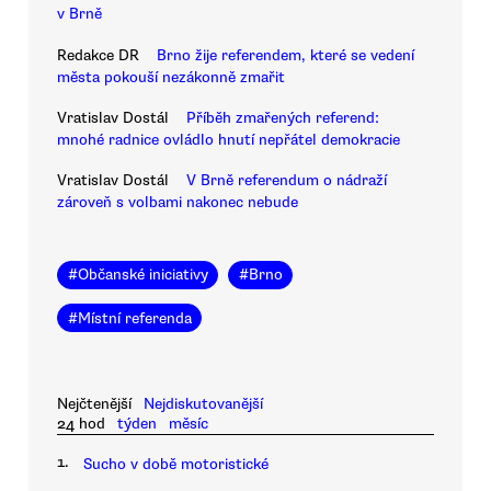
v Brně
Redakce DR
Brno žije referendem, které se vedení
města pokouší nezákonně zmařit
Vratislav Dostál
Příběh zmařených referend:
mnohé radnice ovládlo hnutí nepřátel demokracie
Vratislav Dostál
V Brně referendum o nádraží
zároveň s volbami nakonec nebude
#
Občanské iniciativy
#
Brno
#
Místní referenda
Nejčtenější
Nejdiskutovanější
24 hod
týden
měsíc
1.
Sucho v době motoristické