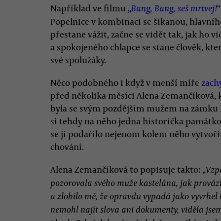
Například ve filmu
„
“
Bang, Bang, seš mrtvej!
Popelnice v kombinaci se šikanou, hlavníh
přestane vážit, začne se vidět tak, jak ho v
a spokojeného chlapce se stane člověk, kte
své spolužáky.
Něco podobného i když v menší míře
zach
před několika měsíci Alena Zemančíková, 
byla se svým pozdějším mužem na zámku Ka
si tehdy na něho jedna historička památkov
se jí podařilo nejenom kolem něho vytvořit
chování.
Alena Zemančíková to popisuje takto: „
Vzpo
pozorovala svého muže kastelána, jak prováz
a zlobilo mě, že opravdu vypadá jako vyvrhel
nemohl najít slova ani dokumenty, viděla jse