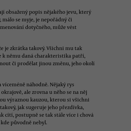
ají obsažený popis nějakého jevu, který
ý, málo se myje, je nepořádný či
 pojmenování dotyčného, může vést
že je zkrátka takový. Všichni mu tak
že k němu daná charakteristika patří,
nout či prodělat jinou změnu, jeho okolí
na víceméně náhodně. Nějaký rys
 okrajově, ale zrovna u něho se na něj
akou výraznou kauzou, kterou si všichni
takový, jak sugeruje jeho přezdívka,
k cítí, postupně se tak stále více i chová
, kde původně nebyl.