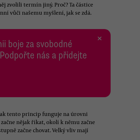
 zvolili termín jiný. Proč? Ta částice
ní vůči našemu myšlení, jak se zdá.
×
inii boje za svobodné
 Podpořte nás a přidejte
ak tento princip funguje na úrovni
 začne nějak říkat, okolí k němu začne
tupně začne chovat. Velký vliv mají