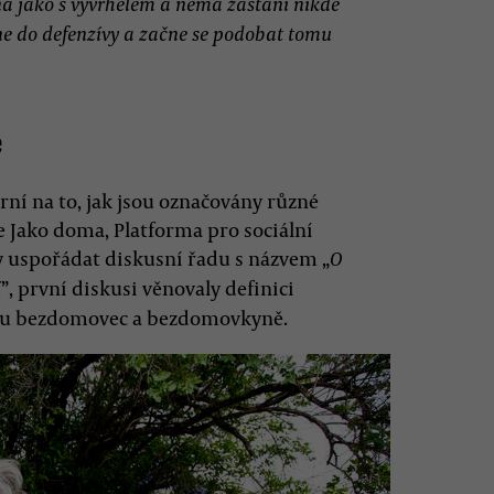
dná jako s vyvrhelem a nemá zastání nikde
hne do defenzívy a začne se podobat tomu
ě
rní na to, jak jsou označovány různé
e Jako doma, Platforma pro sociální
ly uspořádat diskusní řadu s názvem „
O
”, první diskusi věnovaly definici
í
jmu bezdomovec a bezdomovkyně.