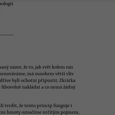
nologii
t
maný názor, že to, jak svět kolem nás
ojmenováváme, má mnohem větší vliv
 dříve byli ochotni připustit. Zkrátka
libovolně nakládat a co nemá žádný
li tvrdit, že tento princip funguje i
ý kus hmoty označíme určitým pojmem,