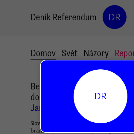
Deník Referendum
DR
Domov
Svět
Názory
Repo
Bezdomovkyně nebo žena be
DR
domova?
Jaroslav Bican
Slova mají schopnost přetvářet realitu, př
bránit její změně. Proto i při zabývání se l