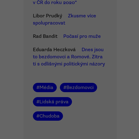
v ČR do roku 2020“
Libor Prudký
Zkusme více
spolupracovat
Rad Bandit
Počasí pro muže
Eduarda Heczková
Dnes jsou
to bezdomovci a Romové. Zítra
ti s odlišnými politickými názory
#
Média
#
Bezdomovci
#
Lidská práva
#
Chudoba