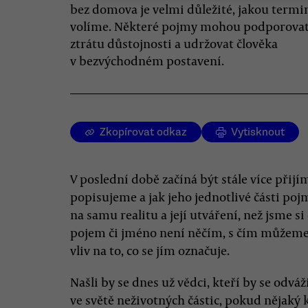
bez domova je velmi důležité, jakou termi
volíme. Některé pojmy mohou podporova
ztrátu důstojnosti a udržovat člověka
v bezvýchodném postavení.
Zkopírovat odkaz
Vytisknout
V poslední době začíná být stále více přijí
popisujeme a jak jeho jednotlivé části p
na samu realitu a její utváření, než jsme si
pojem či jméno není něčím, s čím můžeme 
vliv na to, co se jím označuje.
Našli by se dnes už vědci, kteří by se odváži
ve světě neživotných částic, pokud nějak