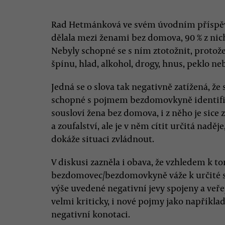
Rad Hetmánková ve svém úvodním příspěvk
dělala mezi ženami bez domova, 90 % z n
Nebyly schopné se s ním ztotožnit, protož
špínu, hlad, alkohol, drogy, hnus, peklo n
Jedná se o slova tak negativně zatížená, ž
schopné s pojmem bezdomovkyně identif
sousloví žena bez domova, i z něho je sice z
a zoufalství, ale je v něm cítit určitá nad
dokáže situaci zvládnout.
V diskusi zazněla i obava, že vzhledem k t
bezdomovec/bezdomovkyně váže k určité sit
výše uvedené negativní jevy spojeny a veř
velmi kriticky, i nové pojmy jako napřík
negativní konotaci.