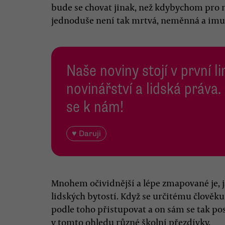
bude se chovat jinak, než kdybychom pro něj
jednoduše není tak mrtvá, neměnná a imun
Naše noviny stojí v první l
novinářství a lidská práva.
se k nám!
♥ Daruji
Mnohem očividnější a lépe zmapované je, j
lidských bytostí. Když se určitému člověku
podle toho přistupovat a on sám se tak pos
v tomto ohledu různé školní přezdívky.