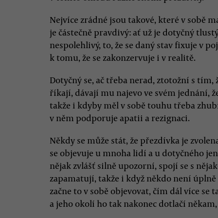
Nejvíce zrádné jsou takové, které v sobě m
je částečně pravdivý: ať už je dotyčný tlust
nespolehlivý, to, že se daný stav fixuje v
k tomu, že se zakonzervuje i v realitě.
Dotyčný se, ač třeba nerad, ztotožní s tím, 
říkají, dávají mu najevo ve svém jednání, 
takže i kdyby měl v sobě touhu třeba zhub
v něm podporuje apatii a rezignaci.
Někdy se může stát, že přezdívka je zvole
se objevuje u mnoha lidí a u dotyčného jen
nějak zvlášť silně upozorní, spojí se s něj
zapamatují, takže i když někdo není úplně 
začne to v sobě objevovat, čím dál více se ta
a jeho okolí ho tak nakonec dotlačí někam