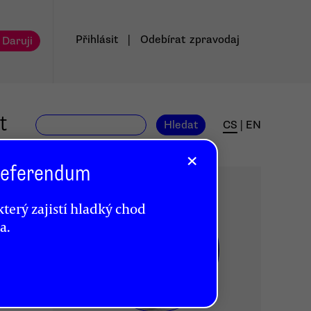
Přihlásit
|
Odebírat
zpravodaj
 Daruji
t
Hledat
CS
|
EN
×
 Referendum
terý zajistí hladký chod
a.