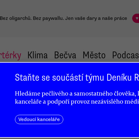
Bez oligarchů. Bez paywallu.
Jen vaše dary a naše práce
♥
rtérky
Klima
Bečva
Město
Podcas
Staňte se součástí týmu Deníku
z
Hledáme pečlivého a samostatného člověka, k
kanceláře a podpoří provoz nezávislého médi
Vedoucí kanceláře
ípadně
idmi