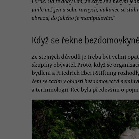
i krok. Od té doby vím, že když se s někým je
jinde než jen u sobě rovných, nakonec se stá
“
obrazu, do jakého je manipulován.
Když se řekne bezdomovkyn
Ze stejných důvodů je třeba být velmi opat
skupiny obyvatel. Proto, když se organizac
bydlení a Friedrich Ebert-Stiftung rozhod
čem se zatím v oblasti bezdomovectví nemluv
a terminologii. Řeč byla především o po