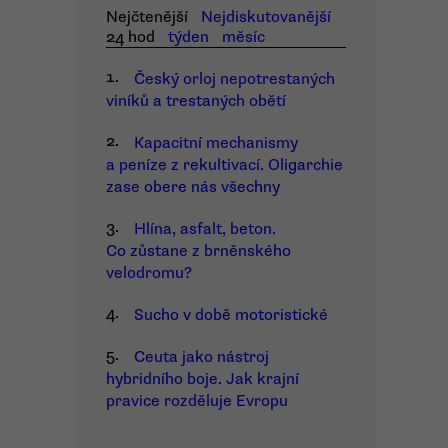
Nejčtenější
Nejdiskutovanější
24 hod
týden
měsíc
1.
Český orloj nepotrestaných
viníků a trestaných obětí
2.
Kapacitní mechanismy
a peníze z rekultivací. Oligarchie
zase obere nás všechny
3.
Hlína, asfalt, beton.
Co zůstane z brněnského
velodromu?
4.
Sucho v době motoristické
5.
Ceuta jako nástroj
hybridního boje. Jak krajní
pravice rozděluje Evropu