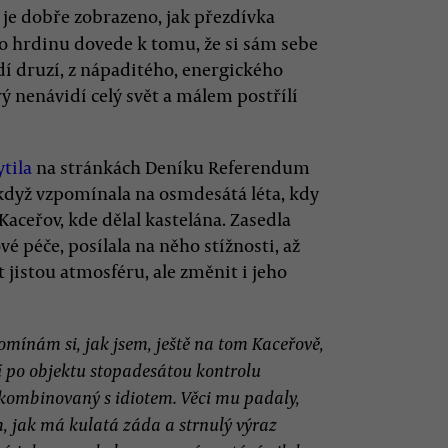
je dobře zobrazeno, jak přezdívka
o hrdinu dovede k tomu, že si sám sebe
idí druzí, z nápaditého, energického
rý nenávidí celý svět a málem postřílí
ytila
na stránkách Deníku Referendum
když vzpomínala na osmdesátá léta, kdy
ceřov, kde dělal kastelána. Zasedla
é péče, posílala na něho stížnosti, až
 jistou atmosféru, ale změnit i jeho
mínám si, jak jsem, ještě na tom Kaceřově,
í po objektu stopadesátou kontrolu
 kombinovaný s idiotem. Věci mu padaly,
m, jak má kulatá záda a strnulý výraz