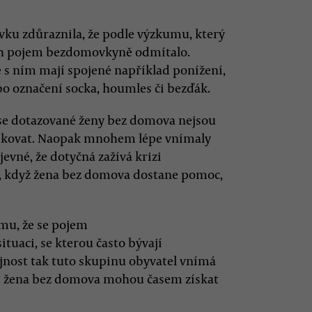
u zdůraznila, že podle výzkumu, který
ich pojem bezdomovkyně odmítalo.
e s ním mají spojené například ponížení,
ebo označení socka, houmles či bezďák.
e se dotazované ženy bez domova nejsou
ikovat. Naopak mnohem lépe vnímaly
jevné, že dotyčná zažívá krizi
ěje, když žena bez domova dostane pomoc,
omu, že se pojem
uaci, se kterou často bývají
ejnost tak tuto skupinu obyvatel vnímá
lad žena bez domova mohou časem získat