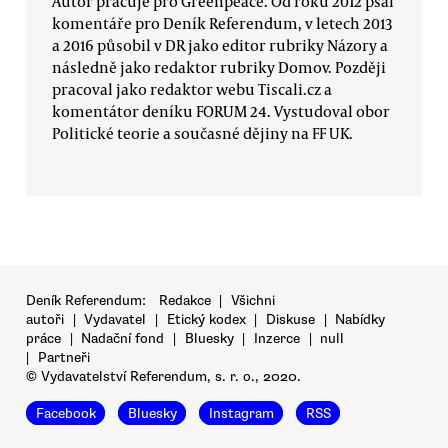
Autor pracuje pro Greenpeace. Od roku 2012 psal
komentáře pro Deník Referendum, v letech 2013
a 2016 působil v DR jako editor rubriky Názory a
následně jako redaktor rubriky Domov. Později
pracoval jako redaktor webu Tiscali.cz a
komentátor deníku FORUM 24. Vystudoval obor
Politické teorie a současné dějiny na FF UK.
Deník Referendum:
Redakce
|
Všichni
autoři
|
Vydavatel
|
Etický kodex
|
Diskuse
|
Nabídky
práce
|
Nadační fond
|
Bluesky
|
Inzerce
|
null
|
Partneři
© Vydavatelství Referendum, s. r. o., 2020.
Facebook
Bluesky
Instagram
RSS