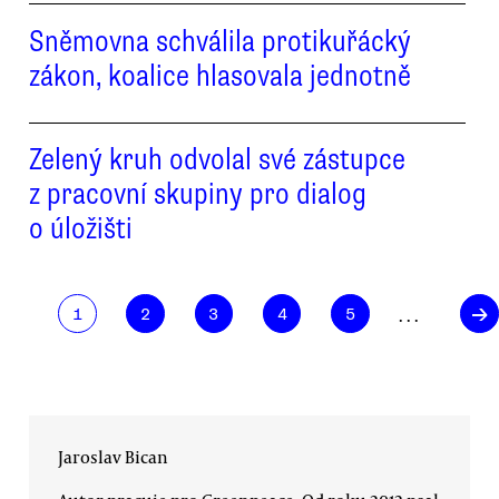
Sněmovna schválila protikuřácký
zákon, koalice hlasovala jednotně
Zelený kruh odvolal své zástupce
z pracovní skupiny pro dialog
o úložišti
→
. . .
1
2
3
4
5
Jaroslav Bican