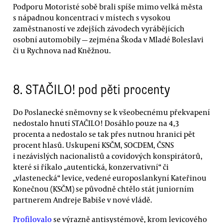
Podporu Motoristé sobě brali spíše mimo velká města
s nápadnou koncentrací v místech s vysokou
zaměstnaností ve zdejších závodech vyrábějících
osobní automobily — zejména Škoda v Mladé Boleslavi
či u Rychnova nad Kněžnou.
8. STAČILO! pod pěti procenty
Do Poslanecké sněmovny se k všeobecnému překvapení
nedostalo hnutí STAČILO! Dosáhlo pouze na 4,3
procenta a nedostalo se tak přes nutnou hranici pět
procent hlasů. Uskupení KSČM, SOCDEM, ČSNS
i nezávislých nacionalistů a covidových konspirátorů,
které si říkalo „autentická, konzervativní“ či
„vlastenecká“ levice, vedené europoslankyní Kateřinou
Konečnou (KSČM) se původně chtělo stát juniorním
partnerem Andreje Babiše v nové vládě.
Profilovalo
se výrazně antisystémově, krom levicového