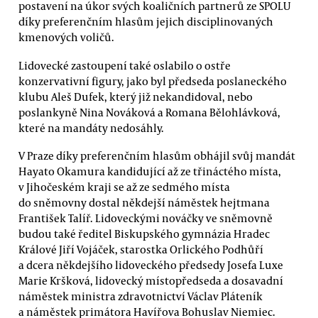
postavení na úkor svých koaličních partnerů ze SPOLU
díky preferenčním hlasům jejich disciplinovaných
kmenových voličů.
Lidovecké zastoupení také oslabilo o ostře
konzervativní figury, jako byl předseda poslaneckého
klubu Aleš Dufek, který již nekandidoval, nebo
poslankyně Nina Nováková a Romana Bělohlávková,
které na mandáty nedosáhly.
V Praze díky preferenčním hlasům obhájil svůj mandát
Hayato Okamura kandidující až ze třináctého místa,
v Jihočeském kraji se až ze sedmého místa
do sněmovny dostal někdejší náměstek hejtmana
František Talíř. Lidoveckými nováčky ve sněmovně
budou také ředitel Biskupského gymnázia Hradec
Králové Jiří Vojáček, starostka Orlického Podhůří
a dcera někdejšího lidoveckého předsedy Josefa Luxe
Marie Kršková, lidovecký místopředseda a dosavadní
náměstek ministra zdravotnictví Václav Pláteník
a náměstek primátora Havířova Bohuslav Niemiec.