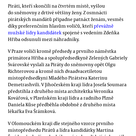
Piráti, kteří skončili na čtvrtém místě, vyšlou
do sněmovny z drtivé většiny ženy. Z osmnácti
pirátských mandátů připadne patnáct ženám, vesměs
díky preferenčním hlasům voličů, kteří
převážně
mužské lídry kandidátek
spojené s vedením Zdeňka
Hřiba odsunuli mezi náhradníky.
V Praze voliči kromě předsedy a prvního náměstka
primátora Hřiba a spolupředsedkyně Zelených Gabriely
Svárovské vyslali za Piráty do sněmovny opět Olgu
Richterovou a kromě nich dvaadvacetiletou
místopředsedkyni Mladého Pirátstva Katerinu
Demetrashvili. V Jihočeském kraji lídra Josefa Soumara
předstihla z druhého místa architektka Veronika
Kovářová, v Plzeňském kraji lídra a radního Plzně
Daniela Kůse předběhla obdobně z druhého místa
lékařka Eva Šrámková.
V Olomouckém kraji dle stejného vzorce prvního
místopředsedu Pirátů a lídra kandidátky Martina