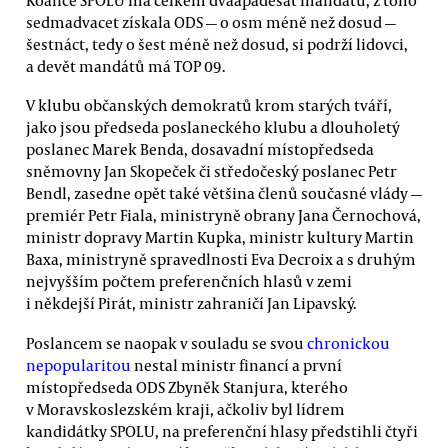
sedmadvacet získala ODS — o osm méně než dosud —
šestnáct, tedy o šest méně než dosud, si podrží lidovci,
a devět mandátů má TOP 09.
V klubu občanských demokratů krom starých tváří,
jako jsou předseda poslaneckého klubu a dlouholetý
poslanec Marek Benda, dosavadní místopředseda
sněmovny Jan Skopeček či středočeský poslanec Petr
Bendl, zasedne opět také většina členů současné vlády —
premiér Petr Fiala, ministryně obrany Jana Černochová,
ministr dopravy Martin Kupka, ministr kultury Martin
Baxa, ministryně spravedlnosti Eva Decroix a s druhým
nejvyšším počtem preferenčních hlasů v zemi
i někdejší Pirát, ministr zahraničí Jan Lipavský.
Poslancem se naopak v souladu se svou
chronickou
nepopularitou
nestal ministr financí a první
místopředseda ODS Zbyněk Stanjura, kterého
v Moravskoslezském kraji, ačkoliv byl lídrem
kandidátky SPOLU, na preferenční hlasy předstihli čtyři