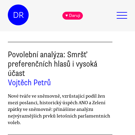
DR
♥ Daruji
Povolební analýza: Smršť
preferenčních hlasů i vysoká
účast
Vojtěch Petrů
Nové tváře ve sněmovně, vzrůstající podíl žen
mezi poslanci, historický úspěch ANO a Zelení
zpátky ve sněmovně: přinášíme analýzu
nejvýraznějších prvků letošních parlamentních
voleb.