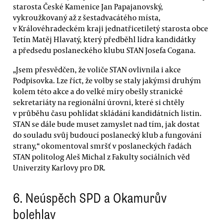
starosta České Kamenice Jan Papajanovský,
vykroužkovaný až z šestadvacátého místa,
v Královéhradeckém kraji jednatřicetiletý starosta obce
Tetín Matěj Hlavatý, který předběhl lídra kandidátky
a předsedu poslaneckého klubu STAN Josefa Cogana.
„Jsem přesvědčen, že voliče STAN ovlivnila i akce
Podpisovka. Lze říct, že volby se staly jakýmsi druhým
kolem této akce a do velké míry obešly stranické
sekretariáty na regionální úrovni, které si chtěly
v průběhu času pohlídat skládání kandidátních listin.
STAN se dále bude muset zamyslet nad tím, jak dostat
do souladu svůj budoucí poslanecký klub a fungování
strany,“ okomentoval smršť v poslaneckých řadách
STAN politolog Aleš Michal z Fakulty sociálních věd
Univerzity Karlovy pro DR.
6. Neúspěch SPD a Okamurův
bolehlav