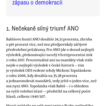
zápasu o demokracii
1. Nečekaně silný triumf ANO
Babišovo hnutí ANO dosáhlo 34,51 procenta, zhruba
o pět procent více, než mu předpovídaly zářijové
předvolební průzkumy. Pro ANO jde o dosud nejlepší
výsledek, překonávající necelý třicetiprocentní zisk
z roku 2017. Procentuálně ani na mandáty však stále
nejde o nejlepší výsledek v české historii — tím
je výsledek ODS vedené tehdy Mirkem Topolánkem
z roku 2006, kdy dosáhla na 35,38 procenta
a jednaosmdesát mandátů, tedy ještě o jeden více, než
má nyní ANO. Topolánka však Babiš — i s ohledem
na vyšší volební účast — předstihl na celkový počet
hlasů, celkem 1 940 507.
Hnutí zvítězilo po celé zemi vyjma Prahy, nejlepšího