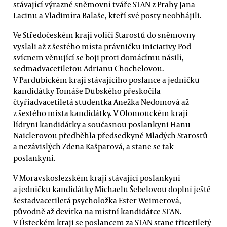
stávající výrazné sněmovní tváře STAN z Prahy Jana
Lacinu a Vladimíra Balaše, kteří své posty neobhájili.
Ve Středočeském kraji voliči Starostů do sněmovny
vyslali až z šestého místa právničku iniciativy Pod
svícnem věnující se boji proti domácímu násilí,
sedmadvacetiletou Adrianu Chochelovou.
V Pardubickém kraji stávajícího poslance a jedničku
kandidátky Tomáše Dubského přeskočila
čtyřiadvacetiletá studentka Anežka Nedomová až
z šestého místa kandidátky. V Olomouckém kraji
lídryni kandidátky a současnou poslankyni Hanu
Naiclerovou předběhla předsedkyně Mladých Starostů
a nezávislých Zdena Kašparová, a stane se tak
poslankyní.
V Moravskoslezském kraji stávající poslankyni
a jedničku kandidátky Michaelu Šebelovou doplní ještě
šestadvacetiletá psycholožka Ester Weimerová,
původně až devítka na místní kandidátce STAN.
V Ústeckém kraji se poslancem za STAN stane třicetiletý