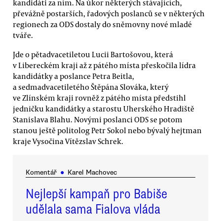
kandidáti za ním. Na úkor některých stávajících,
převážně postarších, řadových poslanců se v některých
regionech za ODS dostaly do sněmovny nové mladé
tváře.
Jde o pětadvacetiletou Lucii Bartošovou, která
v Libereckém kraji až z pátého místa přeskočila lídra
kandidátky a poslance Petra Beitla,
a sedmadvacetiletého Štěpána Slováka, který
ve Zlínském kraji rovněž z pátého místa předstihl
jedničku kandidátky a starostu Uherského Hradiště
Stanislava Blahu. Novými poslanci ODS se potom
stanou ještě politolog Petr Sokol nebo bývalý hejtman
kraje Vysočina Vítězslav Schrek.
Komentář
●
Karel Machovec
Nejlepší kampaň pro Babiše
udělala sama Fialova vláda