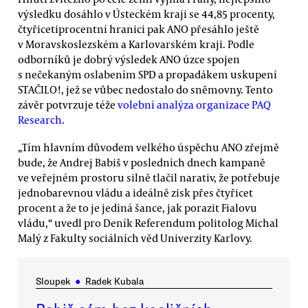
výsledku dosáhlo v Ústeckém kraji se 44,85 procenty,
čtyřicetiprocentní hranici pak ANO přesáhlo ještě
v Moravskoslezském a Karlovarském kraji. Podle
odborníků je dobrý výsledek ANO úzce spojen
s nečekaným oslabením SPD a propadákem uskupení
STAČILO!, jež se vůbec nedostalo do sněmovny. Tento
závěr potvrzuje téže
volební analýza organizace PAQ
Research
.
„Tím hlavním důvodem velkého úspěchu ANO zřejmě
bude, že Andrej Babiš v posledních dnech kampaně
ve veřejném prostoru silně tlačil narativ, že potřebuje
jednobarevnou vládu a ideálně zisk přes čtyřicet
procent a že to je jediná šance, jak porazit Fialovu
vládu,“ uvedl pro Deník Referendum politolog Michal
Malý z Fakulty sociálních věd Univerzity Karlovy.
Sloupek
●
Radek Kubala