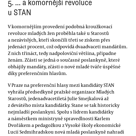
5. … a komornější revoluce
u STAN
V komornějším provedení podobná kroužkovací
revoluce mladých žen proběhla také u Starostů
a nezávislých, kteří skončili třetí se ziskem přes
jedenáct procent, což odpovídá dvaadvaceti mandátům.
Z nich třináct, tedy nadpoloviční většina, připadne
ženám. Zčásti se jedná o současné poslankyně, které
obhájily mandáty, zčásti o nové mladé tváře úspěšné
díky preferenčním hlasům.
V Praze na preferenční hlasy mezi kandidáty STAN
vyhrála předsedkyně pražské organizace Mladých
Starostů, jedenadvacetiletá Julie Smejkalová až
z devátého místa kandidátky. Stane se tak historicky
nejmladší poslankyní. Spolu s lídrem kandidátky
a náměstkem ministryně spravedlnosti Karlem
Dvořákem a pedagožkou z Vysoké školy ekonomické
Lucií Sedmihradskou nová mladá poslankyně nahradí