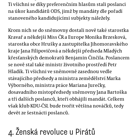
Ti všichni se díky preferenčním hlasům stali poslanci
na úkor kandidátů ODS, jimž by mandáty dle pořadí
stanoveného kandidujícími subjekty náležely.
Krom nich se do sněmovny dostali nově také starostka
Kravař a někdejší Miss ČR a Europe Monika Brzesková,
starostka obce Hrušky a zastupitelka Jihomoravského
kraje Jana Filipovičová a někdejší předseda Mladých
křesťanských demokratů Benjamin Činčila. Poslancem
se nově stal také ministr životního prostředí Petr
Hladík. Ti všichni ve sněmovně zasednou vedle
stávajícího předsedy a ministra zemědělství Marka
Výborného, ministra práce Mariana Jurečky,
dosavadního místopředsedy sněmovny Jana Bartoška
a tří dalších poslanců, kteří obhájili mandát. Celkem
však klub KDU-ČSL bude tvořit většina nováčků, tedy
devět ze šestnácti poslanců.
4. Ženská revoluce u Pirátů