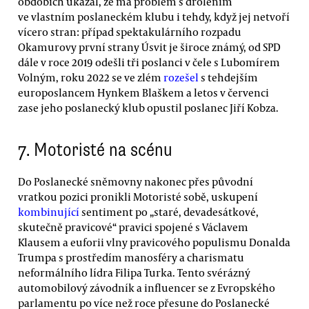
obdobích ukázal, že má problém s drolením
ve vlastním poslaneckém klubu i tehdy, když jej netvoří
vícero stran: případ spektakulárního rozpadu
Okamurovy první strany Úsvit je široce známý, od SPD
dále v roce 2019 odešli tři poslanci v čele s Lubomírem
Volným, roku 2022 se ve zlém
rozešel
s tehdejším
europoslancem Hynkem Blaškem a letos v červenci
zase jeho poslanecký klub opustil poslanec Jiří Kobza.
7. Motoristé na scénu
Do Poslanecké sněmovny nakonec přes původní
vratkou pozici pronikli Motoristé sobě, uskupení
kombinující
sentiment po „staré, devadesátkové,
skutečně pravicové“ pravici spojené s Václavem
Klausem a euforii vlny pravicového populismu Donalda
Trumpa s prostředím manosféry a charismatu
neformálního lídra Filipa Turka. Tento svérázný
automobilový závodník a influencer se z Evropského
parlamentu po více než roce přesune do Poslanecké