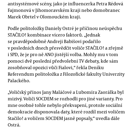
antisystémové scény, jako je influencerka Petra Rédová
Fajmonová v Jihomoravském kraji nebo domobranec
Marek Obrtel v Olomouckém kraji.
Podle politoložky Daniely Ostré je příčinou neúspěchu
STAČILO! kombinace vícero faktorů. „Jednak
se pravděpodobně Andreji Babišovi podařilo
v posledních dnech přesvědčit voliče STAČILO! a zřejmě
i SPD, že je pro ně ANO jistější volba. Mohly mu v tom
pomoci dvě poslední předvolební TV debaty, kde sám
zosobňoval opozici vůči Fialovi,“ řekla Deníku
Referendum politoložka z Filozofické fakulty Univerzity
Palackého.
„Voličský přínos Jany Maláčové a Lubomíra Zaorálka byl
mizivý. Voliči SOCDEM se rozhodli pro jiné varianty. Pro
mne osobně tohle nebylo překvapení, protože sociální
demokracie disponovala daty, které rozdíl mezi voličem
Stačilo! a voličem SOCDEM jasně popsaly,“ uvedla dále
Ostrá.