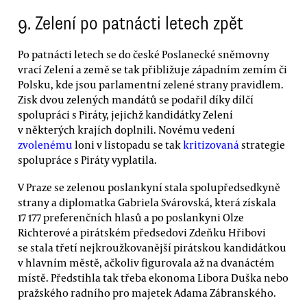
9. Zelení po patnácti letech zpět
Po patnácti letech se do české Poslanecké sněmovny
vrací Zelení a země se tak přibližuje západním zemím či
Polsku, kde jsou parlamentní zelené strany pravidlem.
Zisk dvou zelených mandátů se podařil díky dílčí
spolupráci s Piráty, jejichž kandidátky Zelení
v některých krajích doplnili. Novému vedení
zvolenému
loni v listopadu se tak
kritizovaná
strategie
spolupráce s Piráty vyplatila.
V Praze se zelenou poslankyní stala spolupředsedkyně
strany a diplomatka Gabriela Svárovská, která získala
17 177 preferenčních hlasů a po poslankyni Olze
Richterové a pirátském předsedovi Zdeňku Hřibovi
se stala třetí nejkroužkovanější pirátskou kandidátkou
v hlavním městě, ačkoliv figurovala až na dvanáctém
místě. Předstihla tak třeba ekonoma Libora Duška nebo
pražského radního pro majetek Adama Zábranského.