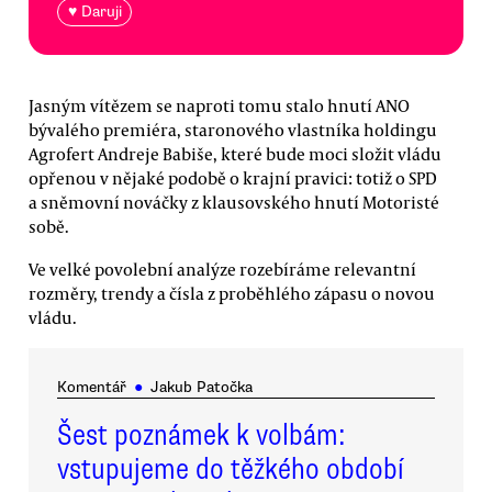
♥ Daruji
Jasným vítězem se naproti tomu stalo hnutí ANO
bývalého premiéra, staronového vlastníka holdingu
Agrofert Andreje Babiše, které bude moci složit vládu
opřenou v nějaké podobě o krajní pravici: totiž o SPD
a sněmovní nováčky z klausovského hnutí Motoristé
sobě.
Ve velké povolební analýze rozebíráme relevantní
rozměry, trendy a čísla z proběhlého zápasu o novou
vládu.
Komentář
●
Jakub Patočka
Šest poznámek k volbám:
vstupujeme do těžkého období