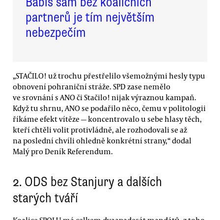
Babiš sám bez koaličních
partnerů je tím největším
nebezpečím
„STAČILO! už trochu přestřelilo všemožnými hesly typu
obnovení pohraniční stráže. SPD zase nemělo
ve srovnání s ANO či Stačilo! nijak výraznou kampaň.
Když tu shrnu, ANO se podařilo něco, čemu v politologii
říkáme efekt vítěze — koncentrovalo u sebe hlasy těch,
kteří chtěli volit protivládně, ale rozhodovali se až
na poslední chvíli ohledně konkrétní strany,“ dodal
Malý pro Deník Referendum.
2. ODS bez Stanjury a dalších
starých tváří
Koalice SPOLU má celkem dvaapadesát mandátů, z toho