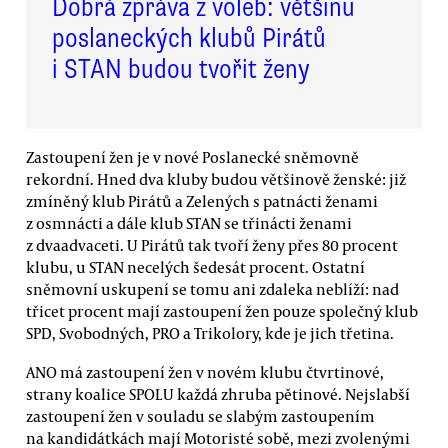
Dobrá zpráva z voleb: většinu
poslaneckých klubů Pirátů
i STAN budou tvořit ženy
Zastoupení žen je v nové Poslanecké sněmovně
rekordní. Hned dva kluby budou většinově ženské: již
zmíněný klub Pirátů a Zelených s patnácti ženami
z osmnácti a dále klub STAN se třinácti ženami
z dvaadvaceti. U Pirátů tak tvoří ženy přes 80 procent
klubu, u STAN necelých šedesát procent. Ostatní
sněmovní uskupení se tomu ani zdaleka neblíží: nad
třicet procent mají zastoupení žen pouze společný klub
SPD, Svobodných, PRO a Trikolory, kde je jich třetina.
ANO má zastoupení žen v novém klubu čtvrtinové,
strany koalice SPOLU každá zhruba pětinové. Nejslabší
zastoupení žen v souladu se slabým zastoupením
na kandidátkách mají Motoristé sobě, mezi zvolenými