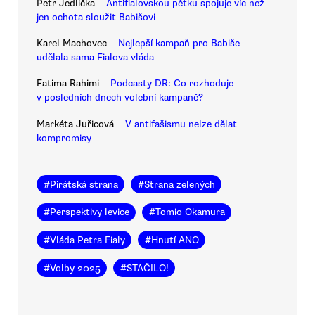
Petr Jedlička
Antifialovskou pětku spojuje víc než
jen ochota sloužit Babišovi
Karel Machovec
Nejlepší kampaň pro Babiše
udělala sama Fialova vláda
Fatima Rahimi
Podcasty DR: Co rozhoduje
v posledních dnech volební kampaně?
Markéta Juřicová
V antifašismu nelze dělat
kompromisy
#
Pirátská strana
#
Strana zelených
#
Perspektivy levice
#
Tomio Okamura
#
Vláda Petra Fialy
#
Hnutí ANO
#
Volby 2025
#
STAČILO!