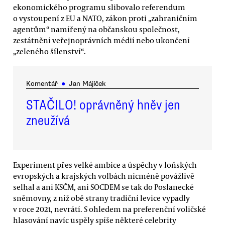
ekonomického programu slibovalo referendum
o vystoupení z EU a NATO, zákon proti „zahraničním
agentům“ namířený na občanskou společnost,
zestátnění veřejnoprávních médií nebo ukončení
„zeleného šílenství“.
Komentář
●
Jan Májíček
STAČILO! oprávněný hněv jen
zneužívá
Experiment přes velké ambice a úspěchy v loňských
evropských a krajských volbách nicméně povážlivě
selhal a ani KSČM, ani SOCDEM se tak do Poslanecké
sněmovny, z níž obě strany tradiční levice vypadly
v roce 2021, nevrátí. S ohledem na preferenční voličské
hlasování navíc uspěly spíše některé celebrity