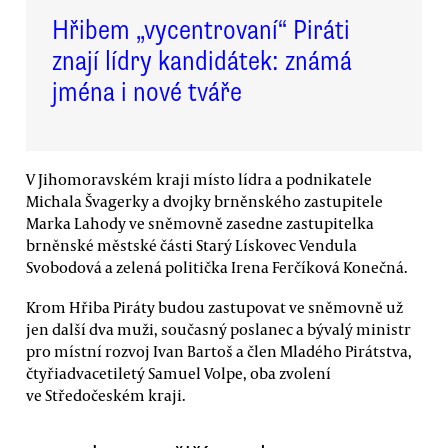
Hřibem „vycentrovaní“ Piráti
znají lídry kandidátek: známá
jména i nové tváře
V Jihomoravském kraji místo lídra a podnikatele
Michala Švagerky a dvojky brněnského zastupitele
Marka Lahody ve sněmovně zasedne zastupitelka
brněnské městské části Starý Lískovec Vendula
Svobodová a zelená politička Irena Ferčíková Konečná.
Krom Hřiba Piráty budou zastupovat ve sněmovně už
jen další dva muži, současný poslanec a bývalý ministr
pro místní rozvoj Ivan Bartoš a člen Mladého Pirátstva,
čtyřiadvacetiletý Samuel Volpe, oba zvolení
ve Středočeském kraji.