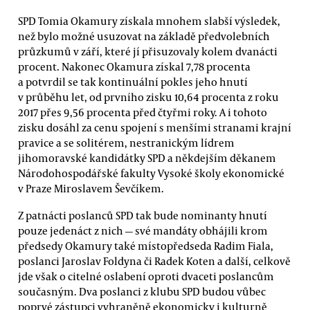
SPD Tomia Okamury získala mnohem slabší výsledek,
než bylo možné usuzovat na základě předvolebních
průzkumů v září, které jí přisuzovaly kolem dvanácti
procent. Nakonec Okamura získal 7,78 procenta
a potvrdil se tak kontinuální pokles jeho hnutí
v průběhu let, od prvního zisku 10,64 procenta z roku
2017 přes 9,56 procenta před čtyřmi roky. A i tohoto
zisku dosáhl za cenu spojení s menšími stranami krajní
pravice a se solitérem, nestranickým lídrem
jihomoravské kandidátky SPD a někdejším děkanem
Národohospodářské fakulty Vysoké školy ekonomické
v Praze Miroslavem Ševčíkem.
Z patnácti poslanců SPD tak bude nominanty hnutí
pouze jedenáct z nich — své mandáty obhájili krom
předsedy Okamury také místopředseda Radim Fiala,
poslanci Jaroslav Foldyna či Radek Koten a další, celkově
jde však o citelné oslabení oproti dvaceti poslancům
současným. Dva poslanci z klubu SPD budou vůbec
poprvé zástupci vyhraněně ekonomicky i kulturně