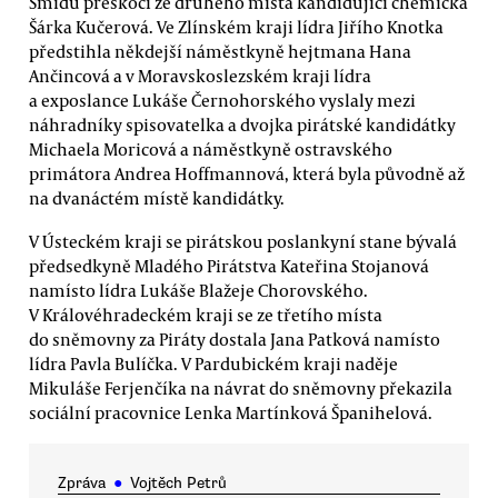
Šmídu přeskočí ze druhého místa kandidující chemička
Šárka Kučerová. Ve Zlínském kraji lídra Jiřího Knotka
předstihla někdejší náměstkyně hejtmana Hana
Ančincová a v Moravskoslezském kraji lídra
a exposlance Lukáše Černohorského vyslaly mezi
náhradníky spisovatelka a dvojka pirátské kandidátky
Michaela Moricová a náměstkyně ostravského
primátora Andrea Hoffmannová, která byla původně až
na dvanáctém místě kandidátky.
V Ústeckém kraji se pirátskou poslankyní stane bývalá
předsedkyně Mladého Pirátstva Kateřina Stojanová
namísto lídra Lukáše Blažeje Chorovského.
V Královéhradeckém kraji se ze třetího místa
do sněmovny za Piráty dostala Jana Patková namísto
lídra Pavla Bulíčka. V Pardubickém kraji naděje
Mikuláše Ferjenčíka na návrat do sněmovny překazila
sociální pracovnice Lenka Martínková Španihelová.
Zpráva
●
Vojtěch Petrů