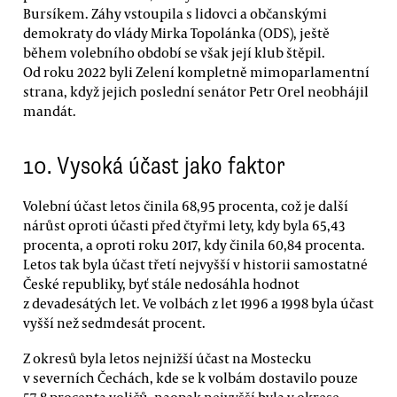
Bursíkem. Záhy vstoupila s lidovci a občanskými
demokraty do vlády Mirka Topolánka (ODS), ještě
během volebního období se však její klub štěpil.
Od roku 2022 byli Zelení kompletně mimoparlamentní
strana, když jejich poslední senátor Petr Orel neobhájil
mandát.
10. Vysoká účast jako faktor
Volební účast letos činila 68,95 procenta, což je další
nárůst oproti účasti před čtyřmi lety, kdy byla 65,43
procenta, a oproti roku 2017, kdy činila 60,84 procenta.
Letos tak byla účast třetí nejvyšší v historii samostatné
České republiky, byť stále nedosáhla hodnot
z devadesátých let. Ve volbách z let 1996 a 1998 byla účast
vyšší než sedmdesát procent.
Z okresů byla letos nejnižší účast na Mostecku
v severních Čechách, kde se k volbám dostavilo pouze
57,8 procenta voličů, naopak nejvyšší byla v okrese