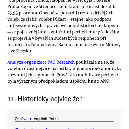
Praha-Západ ve Středočeském kraji, kde účast dosáhla
75,95 procenta. Obecně se potvrdil trend z dřívějších
voleb, že slabší volební účast — stejně jako podpora
antisystémových a pravicově populistických uskupení
— se pojí s vnějšími a vnitřními periferiemi: především
se projevila v bývalých sudetských regionech při
hranicích s Německem a Rakouskem, na severu Moravy
a ve Slezsku.
Analýza organizace PAQ Research
poukázala na to, že
volební účast nejvíce narostla v méně socioekonomicky
rozvinutých regionech. Právě tato mobilizace periferií
byla výrazným předpokladem úspěchu hnutí ANO.
11. Historicky nejvíce žen
Zpráva
●
Vojtěch Petrů