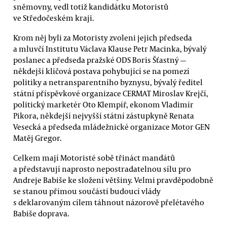
sněmovny, vedl totiž kandidátku Motoristů
ve Středočeském kraji.
Krom něj byli za Motoristy zvoleni jejich předseda
a mluvčí Institutu Václava Klause Petr Macinka, bývalý
poslanec a předseda pražské ODS Boris Šťastný —
někdejší klíčová postava pohybující se na pomezí
politiky a netransparentního byznysu, bývalý ředitel
státní příspěvkové organizace CERMAT Miroslav Krejčí,
politický marketér Oto Klempíř, ekonom Vladimír
Pikora, někdejší nejvyšší státní zástupkyně Renata
Vesecká a předseda mládežnické organizace Motor GEN
Matěj Gregor.
Celkem mají Motoristé sobě třináct mandátů
a představují naprosto nepostradatelnou sílu pro
Andreje Babiše ke složení většiny. Velmi pravděpodobně
se stanou přímou součástí budoucí vlády
s deklarovaným cílem táhnout názorově přelétavého
Babiše doprava.