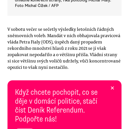
ohledně konkrétní strany, říká politolog Michal Malý.
Foto Michal Čížek / AFP
V sobotu večer se sečetly výsledky letošních řádných
sněmovních voleb. Mandát v nich obhajovala pravicová
vláda Petra Fialy (ODS), úspěch daný propadem
rekordního množství hlasů z roku 2021 se jí však
zopakovat nepodařilo a o většinu přišla. Vládní strany
si sice většinu svých voličů udržely, vůči koncentrované
opozici to však nyní nestačilo.
×
Když chcete pochopit, co se
děje v domácí politice, stačí
číst Deník Referendum.
Podpořte nás!