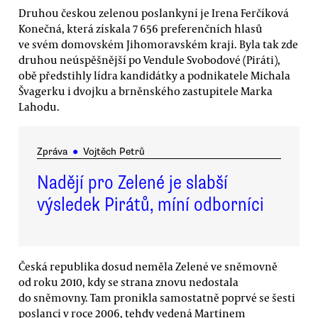
Druhou českou zelenou poslankyní je Irena Ferčíková
Konečná, která získala 7 656 preferenčních hlasů
ve svém domovském Jihomoravském kraji. Byla tak zde
druhou neúspěšnější po Vendule Svobodové (Piráti),
obě předstihly lídra kandidátky a podnikatele Michala
Švagerku i dvojku a brněnského zastupitele Marka
Lahodu.
Zpráva
●
Vojtěch Petrů
Nadějí pro Zelené je slabší
výsledek Pirátů, míní odborníci
Česká republika dosud neměla Zelené ve sněmovně
od roku 2010, kdy se strana znovu nedostala
do sněmovny. Tam pronikla samostatně poprvé se šesti
poslanci v roce 2006, tehdy vedená Martinem