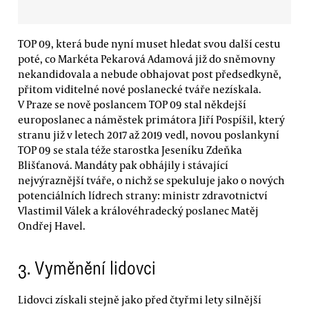
TOP 09, která bude nyní muset hledat svou další cestu
poté, co Markéta Pekarová Adamová již do sněmovny
nekandidovala a nebude obhajovat post předsedkyně,
přitom viditelné nové poslanecké tváře nezískala.
V Praze se nově poslancem TOP 09 stal někdejší
europoslanec a náměstek primátora Jiří Pospíšil, který
stranu již v letech 2017 až 2019 vedl, novou poslankyní
TOP 09 se stala téže starostka Jeseníku Zdeňka
Blišťanová. Mandáty pak obhájily i stávající
nejvýraznější tváře, o nichž se spekuluje jako o nových
potenciálních lídrech strany: ministr zdravotnictví
Vlastimil Válek a královéhradecký poslanec Matěj
Ondřej Havel.
3. Vyměnění lidovci
Lidovci získali stejně jako před čtyřmi lety silnější