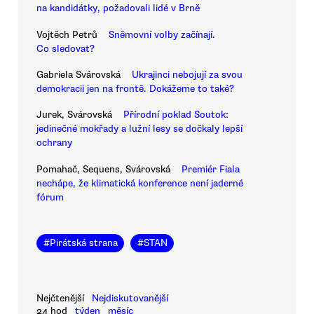
na kandidátky, požadovali lidé v Brně
Vojtěch Petrů
Sněmovní volby začínají.
Co sledovat?
Gabriela Svárovská
Ukrajinci nebojují za svou
demokracii jen na frontě. Dokážeme to také?
Jurek, Svárovská
Přírodní poklad Soutok:
jedinečné mokřady a lužní lesy se dočkaly lepší
ochrany
Pomahač, Sequens, Svárovská
Premiér Fiala
nechápe, že klimatická konference není jaderné
fórum
#
Pirátská strana
#
STAN
Nejčtenější
Nejdiskutovanější
24 hod
týden
měsíc