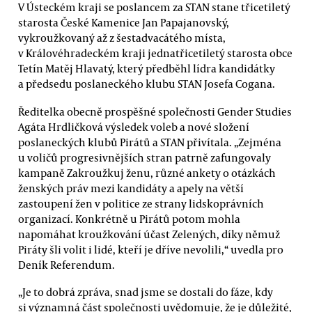
V Ústeckém kraji se poslancem za STAN stane třicetiletý
starosta České Kamenice Jan Papajanovský,
vykroužkovaný až z šestadvacátého místa,
v Královéhradeckém kraji jednatřicetiletý starosta obce
Tetín Matěj Hlavatý, který předběhl lídra kandidátky
a předsedu poslaneckého klubu STAN Josefa Cogana.
Ředitelka obecně prospěšné společnosti Gender Studies
Agáta Hrdličková výsledek voleb a nové složení
poslaneckých klubů Pirátů a STAN přivítala. „Zejména
u voličů progresivnějších stran patrně zafungovaly
kampaně Zakroužkuj ženu, různé ankety o otázkách
ženských práv mezi kandidáty a apely na větší
zastoupení žen v politice ze strany lidskoprávních
organizací. Konkrétně u Pirátů potom mohla
napomáhat kroužkování účast Zelených, díky němuž
Piráty šli volit i lidé, kteří je dříve nevolili,“ uvedla pro
Deník Referendum.
„Je to dobrá zpráva, snad jsme se dostali do fáze, kdy
si významná část společnosti uvědomuje, že je důležité,