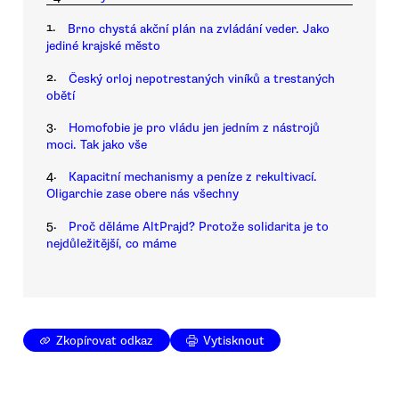
1.
Brno chystá akční plán na zvládání veder. Jako
jediné krajské město
2.
Český orloj nepotrestaných viníků a trestaných
obětí
3.
Homofobie je pro vládu jen jedním z nástrojů
moci. Tak jako vše
4.
Kapacitní mechanismy a peníze z rekultivací.
Oligarchie zase obere nás všechny
5.
Proč děláme AltPrajd? Protože solidarita je to
nejdůležitější, co máme
Zkopírovat odkaz
Vytisknout