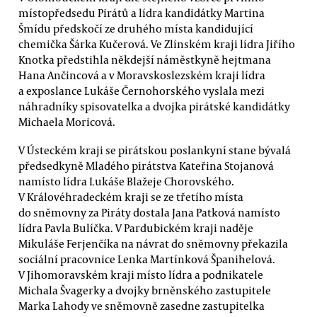
místopředsedu Pirátů a lídra kandidátky Martina
Šmídu předskočí ze druhého místa kandidující
chemička Šárka Kučerová. Ve Zlínském kraji lídra Jiřího
Knotka předstihla někdejší náměstkyně hejtmana
Hana Ančincová a v Moravskoslezském kraji lídra
a exposlance Lukáše Černohorského vyslala mezi
náhradníky spisovatelka a dvojka pirátské kandidátky
Michaela Moricová.
V Ústeckém kraji se pirátskou poslankyní stane bývalá
předsedkyně Mladého pirátstva Kateřina Stojanová
namísto lídra Lukáše Blažeje Chorovského.
V Královéhradeckém kraji se ze třetího místa
do sněmovny za Piráty dostala Jana Patková namísto
lídra Pavla Bulíčka. V Pardubickém kraji naděje
Mikuláše Ferjenčíka na návrat do sněmovny překazila
sociální pracovnice Lenka Martínková Španihelová.
V Jihomoravském kraji místo lídra a podnikatele
Michala Švagerky a dvojky brněnského zastupitele
Marka Lahody ve sněmovně zasedne zastupitelka