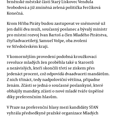
brněnské městské části Starý Lískovec Vendula
Svobodová a již zmíněná zelená politička Ferčíková
Konečná.
Krom Hřiba Piráty budou zastupovat ve sněmovně už
jen další dva muži, současný poslanec a bývalý ministr
pro místní rozvoj Ivan Bartoš a člen Mladého Pirátstva,
čtyřiadvacetiletý, Samuel Volpe, oba zvolení
ve Středočeském kraji.
V komornějším provedení podobná kroužkovací
revoluce mladých žen proběhla také u Starostů
a nezávislých, kteří skončili třetí se ziskem přes
jedenáct procent, což odpovídá dvaadvaceti mandátům.
Z nich třináct, tedy nadpoloviční většina, připadne
ženám. Zčásti se jedná o současné poslankyně, které
obhájily mandáty, zčásti o nové mladé tváře úspěšné
díky preferenčním hlasům.
V Praze na preferenční hlasy mezi kandidáty STAN
vyhrála předsedkyně pražské organizace Mladých