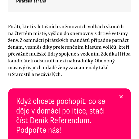
Pirátská strana
Piráti, kteří v letošních sněmovních volbách skončili
na čtvrtém místě, vyšlou do sněmovny z drtivé většiny
ženy. Z osmnácti pirátských mandátů připadne patnáct
ženám, vesměs díky preferenčním hlasům voličů, kteří
převážně mužské lídry spojené s vedením Zdeňka Hřiba
kandidátek odsunuli mezi náhradníky. Obdobný
masový úspěch mladé ženy zaznamenaly také
u Starostů a nezávislých.
×
Když chcete pochopit, co se
děje v domácí politice, stačí
číst Deník Referendum.
Podpořte nás!