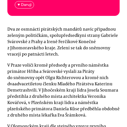
♥ Daruji
Dva ze osmnácti pirátských mandátů navíc připadnou
zeleným političkám, spolupředsedkyni strany Gabriele
Svárovské z Prahy a Ireně Ferčíkové Konečné
z Jihomoravského kraje. Zelení se tak do sněmovny
vracejí po patnácti letech.
V Praze voliči kromě předsedy a prvního náměstka
primátor Hřiba a Svárovské vyslali za Piráty
do sněmovny opět Olgu Richterovou a kromě nich
dvaadvacetiletou členku Mladého Pirátstva Katerinu
Demetrashvili. V Jihočeském kraji lídra Josefa Soumara
předstihla z druhého místa architektka Veronika
Kovářová, v Plzeňském kraji lídra a náměstka
plzeňského primátora Daniela Kůse předběhla obdobně
z druhého místa lékařka Eva Šrámková.
V Olomouckém kraji dle stejného vzorce prvního