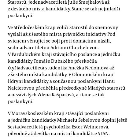
Starostů, jedenadvacetiletá Julie Smejkalová až
z devátého místa kandidátky. Stane se tak nejmladší
poslankyní.
Ve Středočeském kraji voliči Starostů do sněmovny
vyslali až z šestého místa právničku iniciativy Pod
svícnem věnující se boji proti domácímu násilí,
sedmadvacetiletou Adrianu Chochelovou.
V Pardubickém kraji stávajícího poslance a jedničku
kandidátky Tomáše Dubského přeskočila
čtyřiadvacetiletá studentka Anežka Nedomová až
z šestého místa kandidátky. V Olomouckém kraji
lídryni kandidátky a současnou poslankyni Hanu
Naiclerovou předběhla předsedkyně Mladých starostů
a nezávislých Zdena Kašparová, a stane se tak
poslankyní.
V Moravskoslezském kraji stávající poslankyni
a jedničku kandidátky Michaelu Šebelovou doplní ještě
šestadvacetiletá psycholožka Ester Weimerová,
původně až devítka na místní kandidátce STAN.