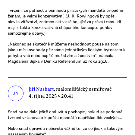
Tvrzení, že patnáct z osmnácti pirátských mandátů připadne
ženám, je velmi konzervativní. (J. K. Rowlingová by opět
slavila vítězství, zatímco aktivisté bojující za práva trans lidí
mají z takto konzervativně chápaného konceptu pohlaví
samozřejmě obavy.)
„Nakonec se skutečně můžeme neshodnout pouze na tom,
jakou míru svobody přiznáme jednotlivým lidským bytostem k
pohybu vně nebo napříč mužstvím a ženstvím“, napsala
Magdalena Šipka v Deníku Referendum už roku 1916.
Jiří Nushart
, maloměšťácký usmiřovač
JN
4. října 2025 v 20.41
Snad by se dalo ještě omluvit a pochopit, pokud se podobné
tvrzení vztahovalo k počtu mandátů například lidoveckých...
Nebo snad opravdu neberete vážně to, za co jinak s takovým
nasazením bojujete?