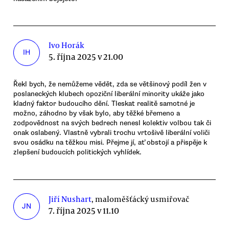
Ivo Horák
IH
5. října 2025 v 21.00
Řekl bych, že nemůžeme vědět, zda se většinový podíl žen v
poslaneckých klubech opoziční liberální minority ukáže jako
kladný faktor budoucího dění. Tleskat realitě samotné je
možno, záhodno by však bylo, aby těžké břemeno a
zodpovědnost na svých bedrech nenesl kolektiv volbou tak či
onak oslabený. Vlastně vybrali trochu vrtošivě liberální voliči
svou osádku na těžkou misi. Přejme jí, ať obstojí a přispěje k
zlepšení budoucích politických vyhlídek.
Jiří Nushart
, maloměšťácký usmiřovač
JN
7. října 2025 v 11.10