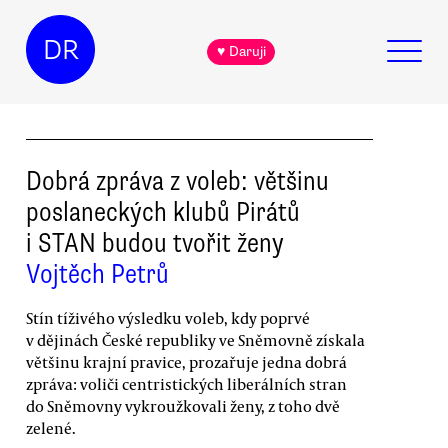
DR
♥ Daruji
Dobrá zpráva z voleb: většinu
poslaneckých klubů Pirátů
i STAN budou tvořit ženy
Vojtěch Petrů
Stín tíživého výsledku voleb, kdy poprvé
v dějinách České republiky ve Sněmovně získala
většinu krajní pravice, prozařuje jedna dobrá
zpráva: voliči centristických liberálních stran
do Sněmovny vykroužkovali ženy, z toho dvě
zelené.