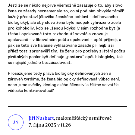
Jestliže se někdo nejprve všemožně zasazuje o to, aby slovo
žena ze zásady neznamenalo to, co si pod ním obvykle téměř
každý představí (člověka ženského pohlaví – definovaného
biologicky), ale aby slovo žena bylo naopak vyhrazeno zcela
pro kohokoliv, kdo se „ženou kdykoliv sám rozhodne být (a
třeba i opakovaně toto rozhodnutí odvolá a znovu je
opakovaně – v libovolném počtu opakování – opět přijme), a
pak se této své halasně vyhlašované zásadě při nejbližší
příležitosti zpronevěří tím, že ženu pro potřeby zjištění počtu
pirátských poslankyň definuje „postaru“ opět biologicky, tak
se nejspíš jedná o bezzásadovost.
Prosazujeme tedy práva biologicky definovaných žen a
zároveň tvrdíme, že žena biologicky definovaná vůbec není,
nebo jsme svědky ideologického šílenství a řítíme se vstříc
vědecké kontrarevoluci?
Jiří Nushart
, maloměšťácký usmiřovač
JN
7. října 2025 v 11.26