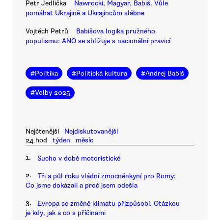
Petr Jedlička
Nawrocki, Magyar, Babiš. Vůle
pomáhat Ukrajině a Ukrajincům slábne
Vojtěch Petrů
Babišova logika pružného
populismu: ANO se sbližuje s nacionální pravicí
#
Politika
#
Politická kultura
#
Andrej Babiš
#
Volby 2025
Nejčtenější
Nejdiskutovanější
24 hod
týden
měsíc
1.
Sucho v době motoristické
2.
Tři a půl roku vládní zmocněnkyní pro Romy:
Co jsme dokázali a proč jsem odešla
3.
Evropa se změně klimatu přizpůsobí. Otázkou
je kdy, jak a co s příčinami