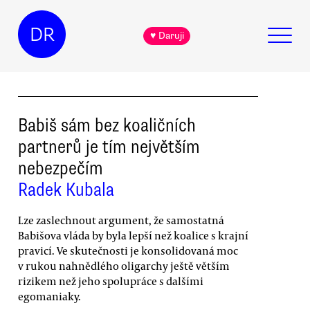
DR
♥ Daruji
Babiš sám bez koaličních
partnerů je tím největším
nebezpečím
Radek Kubala
Lze zaslechnout argument, že samostatná
Babišova vláda by byla lepší než koalice s krajní
pravicí. Ve skutečnosti je konsolidovaná moc
v rukou nahnědlého oligarchy ještě větším
rizikem než jeho spolupráce s dalšími
egomaniaky.