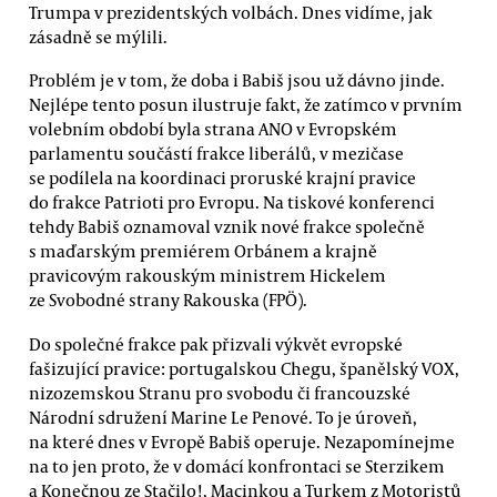
Trumpa v prezidentských volbách. Dnes vidíme, jak
zásadně se mýlili.
Problém je v tom, že doba i Babiš jsou už dávno jinde.
Nejlépe tento posun ilustruje fakt, že zatímco v prvním
volebním období byla strana ANO v Evropském
parlamentu součástí frakce liberálů, v mezičase
se podílela na koordinaci proruské krajní pravice
do frakce Patrioti pro Evropu. Na tiskové konferenci
tehdy Babiš oznamoval vznik nové frakce společně
s maďarským premiérem Orbánem a krajně
pravicovým rakouským ministrem Hickelem
ze Svobodné strany Rakouska (FPÖ).
Do společné frakce pak přizvali výkvět evropské
fašizující pravice: portugalskou Chegu, španělský VOX,
nizozemskou Stranu pro svobodu či francouzské
Národní sdružení Marine Le Penové. To je úroveň,
na které dnes v Evropě Babiš operuje. Nezapomínejme
na to jen proto, že v domácí konfrontaci se Sterzikem
a Konečnou ze Stačilo!, Macinkou a Turkem z Motoristů