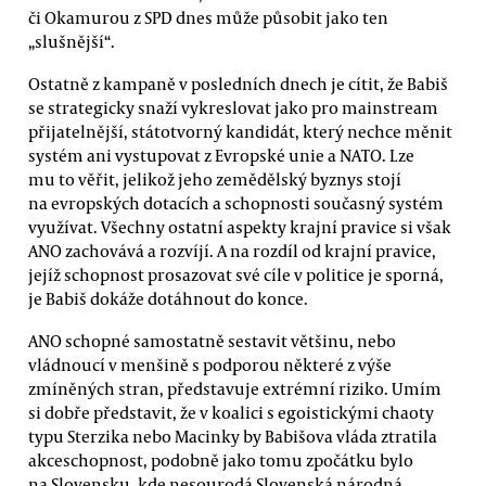
či Okamurou z SPD dnes může působit jako ten
„slušnější“.
Ostatně z kampaně v posledních dnech je cítit, že Babiš
se strategicky snaží vykreslovat jako pro mainstream
přijatelnější, státotvorný kandidát, který nechce měnit
systém ani vystupovat z Evropské unie a NATO. Lze
mu to věřit, jelikož jeho zemědělský byznys stojí
na evropských dotacích a schopnosti současný systém
využívat. Všechny ostatní aspekty krajní pravice si však
ANO zachovává a rozvíjí. A na rozdíl od krajní pravice,
jejíž schopnost prosazovat své cíle v politice je sporná,
je Babiš dokáže dotáhnout do konce.
ANO schopné samostatně sestavit většinu, nebo
vládnoucí v menšině s podporou některé z výše
zmíněných stran, představuje extrémní riziko. Umím
si dobře představit, že v koalici s egoistickými chaoty
typu Sterzika nebo Macinky by Babišova vláda ztratila
akceschopnost, podobně jako tomu zpočátku bylo
na Slovensku, kde nesourodá Slovenská národná