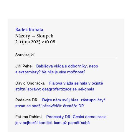
Radek Kubala
Názory
→
Sloupek
2. října 2025 v 10.08
Související
Jiří Pehe
Babišova vláda s odborníky, nebo
s extremisty? Ve hře je více možností
David Ondráčka
Fialova vláda selhala v očistě
státní správy: deagrofertizace se nekonala
Redakce DR
Dejte nám svůj hlas: zástupci čtyř
stran se snaží přesvědčit čtenáře DR
Fatima Rahimi
Podcasty DR: Česká demokracie
je v nejhorší kondici, kam až paměť sahá