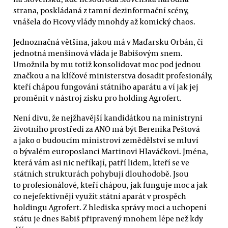
strana, poskládaná z tamní dezinformační scény,
vnášela do Ficovy vlády mnohdy až komický chaos.
Jednoznačná většina, jakou má v Maďarsku Orbán, či
jednotná menšinová vláda je Babišovým snem.
Umožnila by mu totiž konsolidovat moc pod jednou
značkou a na klíčové ministerstva dosadit profesionály,
kteří chápou fungování státního aparátu a ví jak jej
proměnit v nástroj zisku pro holding Agrofert.
Není divu, že nejžhavější kandidátkou na ministryni
životního prostředí za ANO má být Berenika Peštová
a jako o budoucím ministrovi zemědělství se mluví
o bývalém europoslanci Martinovi Hlaváčkovi. Jména,
která vám asi nic neříkají, patří lidem, kteří se ve
státních strukturách pohybují dlouhodobě. Jsou
to profesionálové, kteří chápou, jak funguje moc a jak
co nejefektivněji využít státní aparát v prospěch
holdingu Agrofert. Z hlediska správy moci a uchopení
státu je dnes Babiš připravený mnohem lépe než kdy