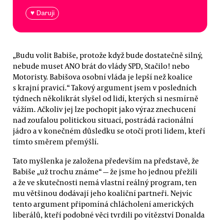
♥ Daruji
„Budu volit Babiše, protože když bude dostatečně silný,
nebude muset ANO brát do vlády SPD, Stačilo! nebo
Motoristy. Babišova osobní vláda je lepší než koalice
s krajní pravicí.“ Takový argument jsem v posledních
týdnech několikrát slyšel od lidí, kterých si nesmírně
vážím. Ačkoliv jej lze pochopit jako výraz znechucení
nad zoufalou politickou situací, postrádá racionální
jádro a v konečném důsledku se otočí proti lidem, kteří
tímto směrem přemýšlí.
Tato myšlenka je založena především na představě, že
Babiše „už trochu známe“ — že jsme ho jednou přežili
a že ve skutečnosti nemá vlastní reálný program, ten
mu většinou dodávají jeho koaliční partneři. Nejvíc
tento argument připomíná chlácholení amerických
liberálů, kteří podobné věci tvrdili po vítězství Donalda