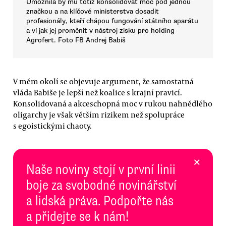
Umožnila by mu totiž konsolidovat moc pod jednou
značkou a na klíčové ministerstva dosadit
profesionály, kteří chápou fungování státního aparátu
a ví jak jej proměnit v nástroj zisku pro holding
Agrofert. Foto FB Andrej Babiš
V mém okolí se objevuje argument, že samostatná
vláda Babiše je lepší než koalice s krajní pravicí.
Konsolidovaná a akceschopná moc v rukou nahnědlého
oligarchy je však větším rizikem než spolupráce
s egoistickými chaoty.
×
Naše noviny stojí v první linii
boje za svobodné novinářství
a lidská práva. Podpořte nás
a přidejte se k nám!