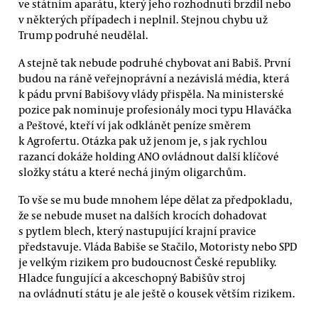
ve státním aparátu, který jeho rozhodnutí brzdil nebo
v některých případech i neplnil. Stejnou chybu už
Trump podruhé neudělal.
A stejně tak nebude podruhé chybovat ani Babiš. První
budou na ráně veřejnoprávní a nezávislá média, která
k pádu první Babišovy vlády přispěla. Na ministerské
pozice pak nominuje profesionály moci typu Hlaváčka
a Peštové, kteří ví jak odklánět peníze směrem
k Agrofertu. Otázka pak už jenom je, s jak rychlou
razancí dokáže holding ANO ovládnout další klíčové
složky státu a které nechá jiným oligarchům.
To vše se mu bude mnohem lépe dělat za předpokladu,
že se nebude muset na dalších krocích dohadovat
s pytlem blech, který nastupující krajní pravice
představuje. Vláda Babiše se Stačilo, Motoristy nebo SPD
je velkým rizikem pro budoucnost České republiky.
Hladce fungující a akceschopný Babišův stroj
na ovládnutí státu je ale ještě o kousek větším rizikem.