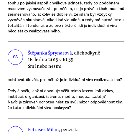
touhu po jakési aspoň chvilkové jednotě, tedy po podobném
masovém vyznavačství - po něčem, co je právě u těch muslimů
zesměšňováno, ačkoliv se dobře ví, že islám byl vždycky
vyznáván skupinově, nikoli individuálně, a tedy má nutně jistou
totalitární tendenci, a že pro některé lidi je individuální víra
něco těžko realizovatelného.
Štěpánka Šprynarová
, důchodkyně
ŠŠ
16. ledna 2015 v 10.39
Smí nebo nesmí
existovat člověk, pro něhož je individuální víra realizovatelná?
Tedy člověk, jenž si dovoluje věřit mimo kteroukoli církev,
instituci, organizaci, (stranu, modlu, módu.......atd.)?
Navíc je zároveň ochoten nést za svůj názor odpovědnost tím,
že tuto individuální víru neskrývá?
Petrasek Milan
, penzista