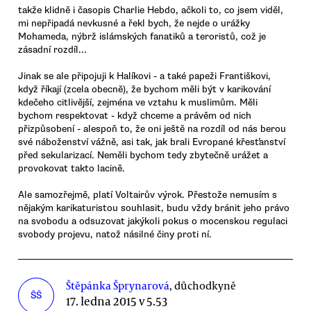
takže klidně i časopis Charlie Hebdo, ačkoli to, co jsem viděl,
mi nepřipadá nevkusné a řekl bych, že nejde o urážky
Mohameda, nýbrž islámských fanatiků a teroristů, což je
zásadní rozdíl...
Jinak se ale připojuji k Halíkovi - a také papeži Františkovi,
když říkají (zcela obecně), že bychom měli být v karikování
kdečeho citlivější, zejména ve vztahu k muslimům. Měli
bychom respektovat - když chceme a právěm od nich
přizpůsobení - alespoň to, že oni ještě na rozdíl od nás berou
své náboženství vážně, asi tak, jak brali Evropané křesťanství
před sekularizací. Neměli bychom tedy zbytečně urážet a
provokovat takto lacině.
Ale samozřejmě, platí Voltairův výrok. Přestože nemusím s
nějakým karikaturistou souhlasit, budu vždy bránit jeho právo
na svobodu a odsuzovat jakýkoli pokus o mocenskou regulaci
svobody projevu, natož násilné činy proti ní.
Štěpánka Šprynarová
, důchodkyně
ŠŠ
17. ledna 2015 v 5.53