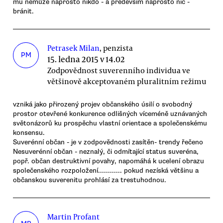
mu nemůže naprosto nikdo - a především naprosto nic -
bránit.
Petrasek Milan
, penzista
PM
15. ledna 2015 v 14.02
Zodpovědnost suverenního individua ve
většinově akceptovaném pluralitním režimu
vzniká jako přirozený projev občanského úsilí o svobodný
prostor otevřené konkurence odlišných víceméně uznávaných
světonázorů ku prospěchu vlastní orientace a společenskému
konsensu.
Suverénní občan - je v zodpovědnosti zasítěn- trendy řečeno
Nesuverénní občan - neznalý, či odmítající status suveréna,
popř. občan destruktivní povahy, napomáhá k ucelení obrazu
společenského rozpoložení............ pokud nezíská většinu a
občanskou suverenitu prohlásí za trestuhodnou.
Martin Profant