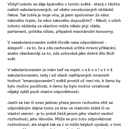
Vždyť cokoliv se děje špatného v tomto světě - který z těchto
našich sekularizovaných, od všeho osvobozených občánků
řekne: Tak tohle je moje vina, já jsem spoluvinen že něco
takového trpím, že něco takového dopouštím? - Nikoli; v očích
tohoto občánka za všechno může někdo jiný: vláda,
parlament, politika vůbec, případně mezinárodní koncerny.
V nesekularizovaném světě člověk nese odpovědnost -
alespoň! - za to, že a zda zachovává určitá mravní přikázání,
anebo všeobecněji za to, zda uchovává jako dobré dílo Boží
svět.
V sekularizovaném (a mám teď na mysli: v a b s o l u t n ě
sekularizovaném, tedy i od všech nadřazených mravních
hodnot "emancipovaném") světě prostě už není nic, k čemu by
bylo možno pociťovat, k čemu by bylo možno vztahovat
nějaký vyšší pocit vlastní odpovědnosti.
Jestli se ten či onen jedinec přece jenom rozhodne cítit se
odpovědným dejme tomu za stav ve vlastním státě či ve
vlastní vesnici - je to právě čistě jenom jeho vlastní osobní
rozhodnutí, jeho libovůle. Může se pro tuto odpovědnost
rozhodnout; ale stejně tak se z ní může kdykoli vyvázat, v tom