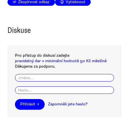
Zkopírovat odkaz
Vytisknout
Diskuse
Pro přístup do diskusí zadejte
pravidelný dar v minimální hodnotě 50 Kč měsíčně
Děkujeme za podporu.
Přihlásit →
Zapomněli jste heslo?