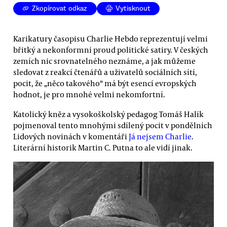
Zkopírovat odkaz
Vytisknout
Karikatury časopisu Charlie Hebdo reprezentují velmi
břitký a nekonformní proud politické satiry. V českých
zemích nic srovnatelného neznáme, a jak můžeme
sledovat z reakcí čtenářů a uživatelů sociálních sítí,
pocit, že „něco takového“ má být esencí evropských
hodnot, je pro mnohé velmi nekomfortní.
Katolický kněz a vysokoškolský pedagog Tomáš Halík
pojmenoval tento mnohými sdílený pocit v pondělních
Lidových novinách v komentáři
Já nejsem Charlie
.
Literární historik Martin C. Putna to ale vidí jinak.