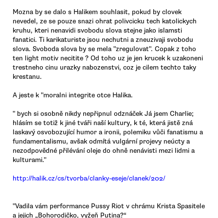
Mozna by se dalo s Halikem souhlasit, pokud by clovek
nevedel, ze se pouze snazi ohrat polivcicku tech katolickych
kruhu, kteri nenavidi svobodu slova stejne jako islamsti
fanatici. Ti karikaturiste jsou nechutni a zneuzivaji svobodu
slova. Svoboda slova by se mela "zregulovat". Copak z toho
ten light motiv necitite ? Od toho uz je jen krucek k uzakoneni
trestneho cinu urazky nabozenstvi, coz je cilem techto taky
krestanu.
A jeste k "moralni integrite otce Halika.
" bych si osobně nikdy nepřipnul odznáček Já jsem Charlie;
hlásím se totiž k jiné tváři naší kultury, k té, která jistě zná
laskavý osvobozující humor a ironii, polemiku vůči fanatismu a
fundamentalismu, avšak odmítá vulgární projevy neúcty a
nezodpovědné přilévání oleje do ohně nenávisti mezi lidmi a
kulturami."
http://halik.cz/cs/tvorba/clanky-eseje/clanek/202/
"Vadila vám performance Pussy Riot v chrámu Krista Spasitele
a jejich „Bohorodičko, vyžeň Putina?“