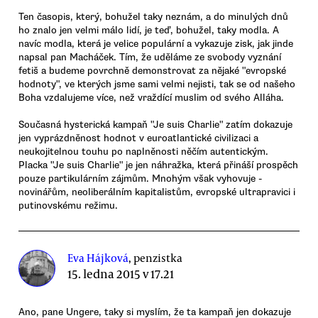
Ten časopis, který, bohužel taky neznám, a do minulých dnů
ho znalo jen velmi málo lidí, je teď, bohužel, taky modla. A
navíc modla, která je velice populární a vykazuje zisk, jak jinde
napsal pan Macháček. Tím, že uděláme ze svobody vyznání
fetiš a budeme povrchně demonstrovat za nějaké "evropské
hodnoty", ve kterých jsme sami velmi nejisti, tak se od našeho
Boha vzdalujeme více, než vraždící muslim od svého Alláha.
Současná hysterická kampaň "Je suis Charlie" zatím dokazuje
jen vyprázdněnost hodnot v euroatlantické civilizaci a
neukojitelnou touhu po naplněnosti něčím autentickým.
Placka "Je suis Charlie" je jen náhražka, která přináší prospěch
pouze partikulárním zájmům. Mnohým však vyhovuje -
novinářům, neoliberálním kapitalistům, evropské ultrapravici i
putinovskému režimu.
Eva Hájková
, penzistka
15. ledna 2015 v 17.21
Ano, pane Ungere, taky si myslím, že ta kampaň jen dokazuje