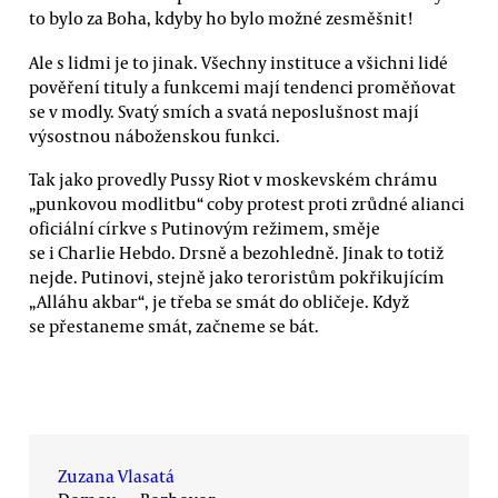
to bylo za Boha, kdyby ho bylo možné zesměšnit!
Ale s lidmi je to jinak. Všechny instituce a všichni lidé
pověření tituly a funkcemi mají tendenci proměňovat
se v modly. Svatý smích a svatá neposlušnost mají
výsostnou náboženskou funkci.
Tak jako provedly Pussy Riot v moskevském chrámu
„punkovou modlitbu“ coby protest proti zrůdné alianci
oficiální církve s Putinovým režimem, směje
se i Charlie Hebdo. Drsně a bezohledně. Jinak to totiž
nejde. Putinovi, stejně jako teroristům pokřikujícím
„Alláhu akbar“, je třeba se smát do obličeje. Když
se přestaneme smát, začneme se bát.
Zuzana Vlasatá