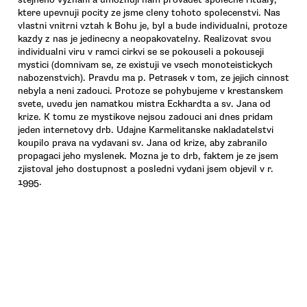
ktere upevnuji pocity ze jsme cleny tohoto spolecenstvi. Nas
vlastni vnitrni vztah k Bohu je, byl a bude individualni, protoze
kazdy z nas je jedinecny a neopakovatelny. Realizovat svou
individualni viru v ramci cirkvi se se pokouseli a pokouseji
mystici (domnivam se, ze existuji ve vsech monoteistickych
nabozenstvich). Pravdu ma p. Petrasek v tom, ze jejich cinnost
nebyla a neni zadouci. Protoze se pohybujeme v krestanskem
svete, uvedu jen namatkou mistra Eckhardta a sv. Jana od
krize. K tomu ze mystikove nejsou zadouci ani dnes pridam
jeden internetovy drb. Udajne Karmelitanske nakladatelstvi
koupilo prava na vydavani sv. Jana od krize, aby zabranilo
propagaci jeho myslenek. Mozna je to drb, faktem je ze jsem
zjistoval jeho dostupnost a posledni vydani jsem objevil v r.
1995.