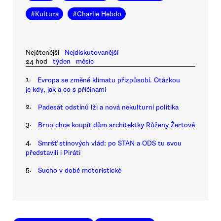
#
Kultura
#
Charlie Hebdo
Nejčtenější
Nejdiskutovanější
24 hod
týden
měsíc
1.
Evropa se změně klimatu přizpůsobí. Otázkou
je kdy, jak a co s příčinami
2.
Padesát odstínů lži a nová nekulturní politika
3.
Brno chce koupit dům architektky Růženy Žertové
4.
Smršť stínových vlád: po STAN a ODS tu svou
představili i Piráti
5.
Sucho v době motoristické