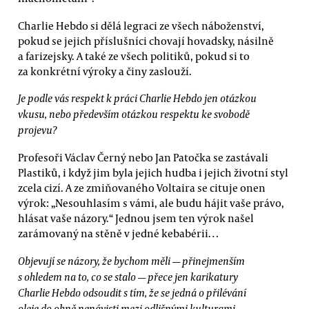
Charlie Hebdo si dělá legraci ze všech náboženství,
pokud se jejich příslušníci chovají hovadsky, násilně
a farizejsky. A také ze všech politiků, pokud si to
za konkrétní výroky a činy zaslouží.
Je podle vás respekt k práci Charlie Hebdo jen otázkou
vkusu, nebo především otázkou respektu ke svobodě
projevu?
Profesoři Václav Černý nebo Jan Patočka se zastávali
Plastiků, i když jim byla jejich hudba i jejich životní styl
zcela cizí. A ze zmiňovaného Voltaira se cituje onen
výrok: „Nesouhlasím s vámi, ale budu hájit vaše právo,
hlásat vaše názory.“ Jednou jsem ten výrok našel
zarámovaný na stěně v jedné kebabérii…
Objevují se názory, že bychom měli — přinejmenším
s ohledem na to, co se stalo — přece jen karikatury
Charlie Hebdo odsoudit s tím, že se jedná o přilévání
oleje do ohně nenávisti mezi odlišnými kulturami.