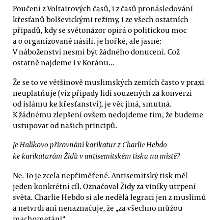
Poučení z Voltairových časů, i z časů pronásledování
křesťanů bolševickými režimy, i ze všech ostatních
případů, kdy se světonázor opírá o politickou moc
a o organizované násilí, je hořké, ale jasné:
V náboženství nesmí být žádného donucení. Což
ostatně najdeme i v Koránu...
Že se to ve většinově muslimských zemích často v praxi
neuplatňuje (viz případy lidí souzených za konverzi
od islámu ke křesťanství), je věc jiná, smutná.
K žádnému zlepšení ovšem nedojdeme tím, že budeme
ustupovat od našich principů.
Je Halíkovo přirovnání karikatur z Charlie Hebdo
ke karikaturám Židů v antisemitském tisku na místě?
Ne. To je zcela nepřiměřené. Antisemitský tisk měl
jeden konkrétní cíl. Označoval Židy za viníky utrpení
světa. Charlie Hebdo si ale nedělá legraci jen z muslimů
a netvrdí ani nenaznačuje, že „za všechno můžou
machometáni“.