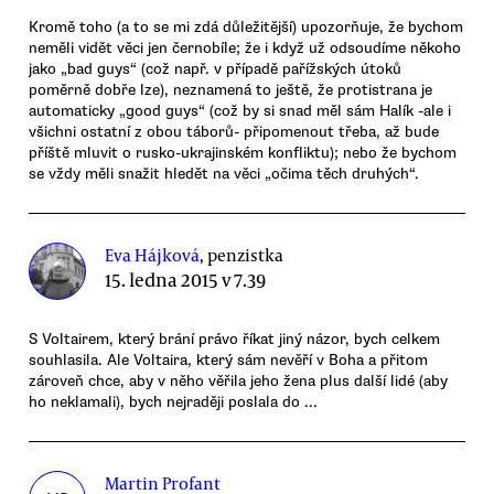
Kromě toho (a to se mi zdá důležitější) upozorňuje, že bychom
neměli vidět věci jen černobíle; že i když už odsoudíme někoho
jako „bad guys“ (což např. v případě pařížských útoků
poměrně dobře lze), neznamená to ještě, že protistrana je
automaticky „good guys“ (což by si snad měl sám Halík -ale i
všichni ostatní z obou táborů- připomenout třeba, až bude
příště mluvit o rusko-ukrajinském konfliktu); nebo že bychom
se vždy měli snažit hledět na věci „očima těch druhých“.
Eva Hájková
, penzistka
15. ledna 2015 v 7.39
S Voltairem, který brání právo říkat jiný názor, bych celkem
souhlasila. Ale Voltaira, který sám nevěří v Boha a přitom
zároveň chce, aby v něho věřila jeho žena plus další lidé (aby
ho neklamali), bych nejraději poslala do ...
Martin Profant