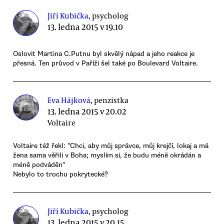
Jiří Kubička
, psycholog
13. ledna 2015 v 19.10
Oslovit Martina C.Putnu byl skvělý nápad a jeho reakce je
přesná. Ten průvod v Paříži šel také po Boulevard Voltaire.
Eva Hájková
, penzistka
13. ledna 2015 v 20.02
Voltaire
Voltaire též řekl: "Chci, aby můj správce, můj krejčí, lokaj a má
žena sama věřili v Boha; myslím si, že budu méně okrádán a
méně podváděn"
Nebylo to trochu pokrytecké?
Jiří Kubička
, psycholog
13. ledna 2015 v 20.15