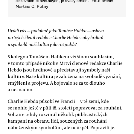
církevních či světských, je svatý smích.“ Foto archiv
Martina C. Putny
Uvádí vás — podobně jako Tomáše Halíka — oslava
mrtvých členů redakce Charlie Hebdo coby hrdinů
a symbolů naší kultury do rozpaků?
S kolegou Tomášem Halíkem většinou souhlasím,
v tomto případě nikoliv. Mrtví členové redakce Charlie
Hebdo jsou hrdinové a představují symboly naší
kultury. Naše kultura je založena na svobodě vyznání,
smýšlení a projevu. A bojovalo se za to dlouho
a nesnadno.
Charlie Hebdo působí ve Francii — v té zemi, kde
se mohlo ještě v půli 18. století popravovat za rouhání.
Voltaire tehdy rozvinul několik publicistických
kampaní na obranu lidí, souzených za rouhání
náboženským symbolům, ale neuspěl. Popravili je.