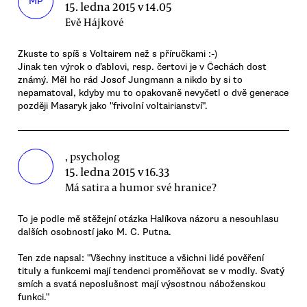
MP
15. ledna 2015 v 14.05
Evě Hájkové
Zkuste to spíš s Voltairem než s příručkami :-)
Jinak ten výrok o ďablovi, resp. čertovi je v Čechách dost
známý. Měl ho rád Josof Jungmann a nikdo by si to
nepamatoval, kdyby mu to opakovaně nevyčetl o dvě generace
později Masaryk jako "frivolní voltairianství".
, psycholog
15. ledna 2015 v 16.33
Má satira a humor své hranice?
To je podle mě stěžejní otázka Halíkova názoru a nesouhlasu
dalších osobností jako M. C. Putna.
Ten zde napsal: "Všechny instituce a všichni lidé pověření
tituly a funkcemi mají tendenci proměňovat se v modly. Svatý
smích a svatá neposlušnost mají výsostnou náboženskou
funkci."