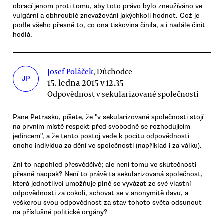
obrací jenom proti tomu, aby toto právo bylo zneužíváno ve
vulgární a obhroublé znevažování jakýchkoli hodnot. Což je
podle všeho přesně to, co ona tiskovina činila, a i nadále činit
hodlá.
Josef Poláček
, Důchodce
JP
15. ledna 2015 v 12.35
Odpovědnost v sekularizované společnosti
Pane Petrasku, píšete, že "v sekularizované společnosti stojí
na prvním místě respekt před svobodně se rozhodujícím
jedincem", a že tento postoj vede k pocitu odpovědnosti
onoho individua za dění ve společnosti (například i za válku).
Zní to napohled přesvědčivě; ale není tomu ve skutečnosti
přesně naopak? Není to právě ta sekularizovaná společnost,
která jednotlivci umožňuje plně se vyvázat ze své vlastní
odpovědnosti za cokoli, schovat se v anonymitě davu, a
veškerou svou odpovědnost za stav tohoto světa odsunout
na příslušné politické orgány?