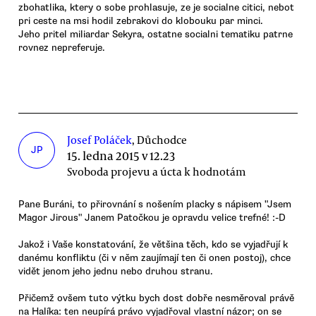
zbohatlika, ktery o sobe prohlasuje, ze je socialne citici, nebot
pri ceste na msi hodil zebrakovi do klobouku par minci.
Jeho pritel miliardar Sekyra, ostatne socialni tematiku patrne
rovnez nepreferuje.
Josef Poláček
, Důchodce
JP
15. ledna 2015 v 12.23
Svoboda projevu a úcta k hodnotám
Pane Buráni, to přirovnání s nošením placky s nápisem "Jsem
Magor Jirous" Janem Patočkou je opravdu velice trefné! :-D
Jakož i Vaše konstatování, že většina těch, kdo se vyjadřují k
danému konfliktu (či v něm zaujímají ten či onen postoj), chce
vidět jenom jeho jednu nebo druhou stranu.
Přičemž ovšem tuto výtku bych dost dobře nesměroval právě
na Halíka: ten neupírá právo vyjadřoval vlastní názor; on se