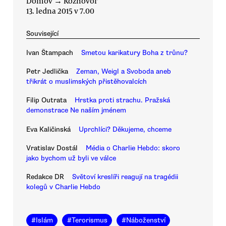
Domov
→
Rozhovor
13. ledna 2015 v 7.00
Související
Ivan Štampach
Smetou karikatury Boha z trůnu?
Petr Jedlička
Zeman, Weigl a Svoboda aneb
třikrát o muslimských přistěhovalcích
Filip Outrata
Hrstka proti strachu. Pražská
demonstrace Ne naším jménem
Eva Kaličinská
Uprchlíci? Děkujeme, chceme
Vratislav Dostál
Média o Charlie Hebdo: skoro
jako bychom už byli ve válce
Redakce DR
Světoví kreslíři reagují na tragédii
kolegů v Charlie Hebdo
#
Islám
#
Terorismus
#
Náboženství