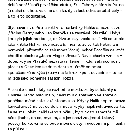
další) odráží spíš první část citátu, Erik Tabery a Martin Putna
(a další) druhou, všichni ale i každý zvlášť odrážejí citát celý –
a to je to podstatné.
Slýchávám, že Putna řekl v rámci kritiky Halíkova názoru, že
„Václav Černý nebo Jan Patočka se zastávali Plastiků, i když
jim byla jejich hudba i jejich životní styl zcela cizí.“ Mě se to ale
jako kritika Halíka moc nezdá (a možná, že to tak Putna ani
nemyslel, přestože to tak mnozí čtou), neboť Patočka asi stěží
chodil s plackou „Jsem Magor Jirous“. Navíc charta vznikla v
době, kdy se Plastiků nezastával téměř nikdo, zatímco nosit
placku s Charliem se dnes dostalo téměř na hranu
společenského kýče (který navíc hrozí zpolitisováním) – to se
mi zdá jako poměrně zásadní rozdíl.
V těchto dnech, kdy se rozhodně nezdá, že by solidarity s
Charlie Hebdo bylo málo, nevidím nic špatného ve snaze o
poněkud méně patetické stanovisko. Kdyby Halík popíral právo
karikaturistů na to, co dělali, nebo kdyby nějak relativisoval to,
že se stali obětí nelidského zločinu, bylo by to samozřejmě
něco jiného, on se, myslím, ale jen snaží zaujmout takový
postoj, ke kterému se bude moci s čistým svědomím přihlásit i
za půl roku.