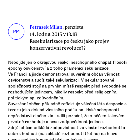
Petrasek Milan
, penzista
PM
14. ledna 2015 v 13.18
Resekularizace po česku jako projev
konzervativní revoluce??
Nebo jde jen o okrajovou reakci neschopného chápat filosofii
epochy osvícenství a z toho pramenící sekularizace.
Ve Francii a jinde demonstroval suverénní občan věrnost
osvícenství a tudíž také sekularizaci. V sekularizované
společnosti stojí na prvním místě respekt před svobodně se
rozhodujícím jedincem, nikoliv respekt před religiozním,
politickým ap. zdůvodněním.
Suverénní občan příkladně reflektuje válečná léta despocie a
teroru jako doklad vlastního podílu na lidské schopnosti
nepředstavitelného zla - sdílí poznání, že o něčem takovém
prvotně rozhoduje a nese zodpovědnost jedinec.
Zdejší občan odkládá zodpovědnost za vlastní rozhodnutí a
subrozhodnutí (na základě rozhodnutí třetího) na hlavu
nespravedlivé komunistické společnosti včera