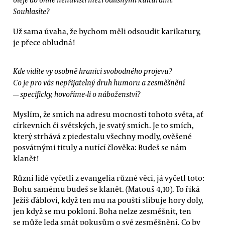
Souhlasíte?
Už sama úvaha, že bychom měli odsoudit karikatury,
je přece obludná!
Kde vidíte vy osobně hranici svobodného projevu?
Co je pro vás nepřijatelný druh humoru a zesměšnění
— specificky, hovoříme-li o náboženství?
Myslím, že smích na adresu mocností tohoto světa, ať
církevních či světských, je svatý smích. Je to smích,
který strhává z piedestalu všechny modly, ověšené
posvátnými tituly a nutící člověka: Budeš se nám
klanět!
Různí lidé vyčetli z evangelia různé věci, já vyčetl toto:
Bohu samému budeš se klanět. (Matouš 4,10). To říká
Ježíš ďáblovi, když ten mu na poušti slibuje hory doly,
jen když se mu pokloní. Boha nelze zesměšnit, ten
se může leda smát pokusům o své zesměšnění. Co by