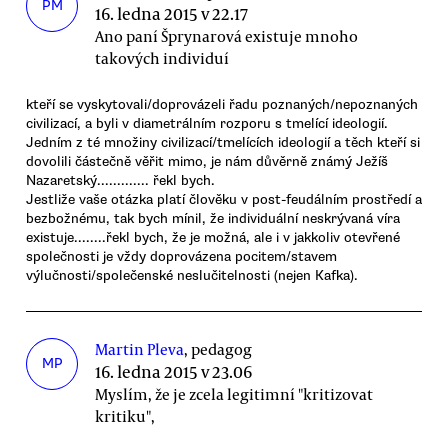
PM
16. ledna 2015 v 22.17
Ano paní Šprynarová existuje mnoho
takových individuí
kteří se vyskytovali/doprovázeli řadu poznaných/nepoznaných
civilizací, a byli v diametrálním rozporu s tmelící ideologií.
Jedním z té množiny civilizací/tmelících ideologií a těch kteří si
dovolili částečně věřit mimo, je nám důvěrně známý Ježíš
Nazaretský............. řekl bych.
Jestliže vaše otázka platí člověku v post-feudálním prostředí a
bezbožnému, tak bych mínil, že individuální neskrývaná víra
existuje........řekl bych, že je možná, ale i v jakkoliv otevřené
společnosti je vždy doprovázena pocitem/stavem
výlučnosti/společenské neslučitelnosti (nejen Kafka).
Martin Pleva
, pedagog
MP
16. ledna 2015 v 23.06
Myslím, že je zcela legitimní "kritizovat
kritiku",