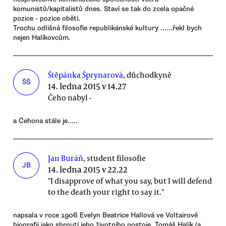
komunistů/kapitalistů dnes. Staví se tak do zcela opačné
pozice - pozice oběti.
Trochu odlišná filosofie republikánské kultury ......řekl bych
nejen Halíkovcům.
Štěpánka Šprynarová
, důchodkyně
ŠŠ
14. ledna 2015 v 14.27
Čeho nabyl -
a Čehona stále je.....
Jan Buráň
, student filosofie
JB
14. ledna 2015 v 22.22
"I disapprove of what you say, but I will defend
to the death your right to say it."
napsala v roce 1906 Evelyn Beatrice Hallová ve Voltairově
biografii jako shrnutí jeho životního postoje. Tomáš Halík (a