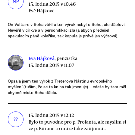
MP
15. ledna 2015 v 10.46
Evě Hájkové
On Voltaire v Boha věřil a ten výrok nebyl o Bohu, ale ďáblovi.
Nevěřil v církve a v personifikaci zla (a abych předešel
spekulacím páně kolaříka, tak kopula je právě jen výčtová).
Eva Hájková
, penzistka
15. ledna 2015 v 11.07
Opsala jsem ten výrok z Treterova Nástinu evropského
myšlení (tuším, že se ta kniha tak jmenuje). Ledaže by tam měl
chybně místo Boha ďábla.
15. ledna 2015 v 12.12
??
Bylo to puvodne pro p. Profanta, ale myslim si
ze p. Burane to muze take zaujmout.