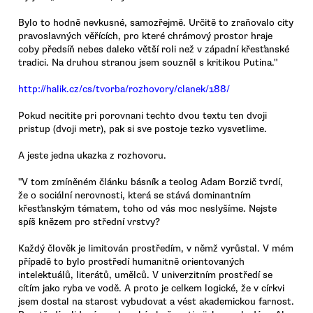
Bylo to hodně nevkusné, samozřejmě. Určitě to zraňovalo city
pravoslavných věřících, pro které chrámový prostor hraje
coby předsíň nebes daleko větší roli než v západní křesťanské
tradici. Na druhou stranou jsem souzněl s kritikou Putina."
http://halik.cz/cs/tvorba/rozhovory/clanek/188/
Pokud necitite pri porovnani techto dvou textu ten dvoji
pristup (dvoji metr), pak si sve postoje tezko vysvetlime.
A jeste jedna ukazka z rozhovoru.
"V tom zmíněném článku básník a teolog Adam Borzič tvrdí,
že o sociální nerovnosti, která se stává dominantním
křesťanským tématem, toho od vás moc neslyšíme. Nejste
spíš knězem pro střední vrstvy?
Každý člověk je limitován prostředím, v němž vyrůstal. V mém
případě to bylo prostředí humanitně orientovaných
intelektuálů, literátů, umělců. V univerzitním prostředí se
cítím jako ryba ve vodě. A proto je celkem logické, že v církvi
jsem dostal na starost vybudovat a vést akademickou farnost.