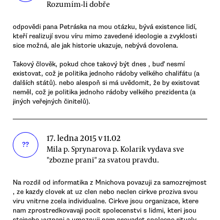
Rozumím-li dobře
odpovědi pana Petráska na mou otázku, bývá existence lidí,
kteří realizují svou víru mimo zavedené ideologie a zvyklosti
sice možná, ale jak historie ukazuje, nebývá dovolena.
Takový člověk, pokud chce takový být dnes , buď nesmí
existovat, což je politika jednoho rádoby velkého chalifátu (a
dalších států). nebo alespoň si má uvědomit, že by existovat
neměl, což je politika jednoho rádoby velkého prezidenta (a
jiných veřejných činitelů).
17. ledna 2015 v 11.02
??
Mila p. Sprynarova p. Kolarik vydava sve
"zbozne prani" za svatou pravdu.
Na rozdil od informatika z Mnichova povazuji za samozrejmost
, ze kazdy clovek at uz clen nebo neclen cirkve proziva svou
viru vnitrne zcela individualne. Cirkve jsou organizace, ktere
nam zprostredkovavaji pocit spolecenstvi s lidmi, kteri jsou
stejneho vyznani a umoznuji nam provadet spolecne ritualy,