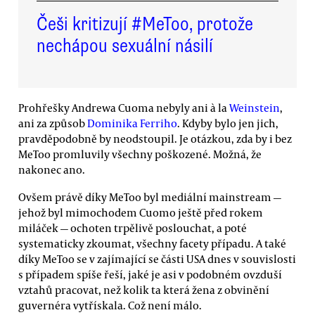
Češi kritizují #MeToo, protože
nechápou sexuální násilí
Prohřešky Andrewa Cuoma nebyly ani à la
Weinstein
,
ani za způsob
Dominika Ferriho
. Kdyby bylo jen jich,
pravděpodobně by neodstoupil. Je otázkou, zda by i bez
MeToo promluvily všechny poškozené. Možná, že
nakonec ano.
Ovšem právě díky MeToo byl mediální mainstream —
jehož byl mimochodem Cuomo ještě před rokem
miláček — ochoten trpělivě poslouchat, a poté
systematicky zkoumat, všechny facety případu. A také
díky MeToo se v zajímající se části USA dnes v souvislosti
s případem spíše řeší, jaké je asi v podobném ovzduší
vztahů pracovat, než kolik ta která žena z obvinění
guvernéra vytřískala. Což není málo.