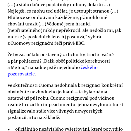
(…) a stálo daňové poplatníky miliony dolarů (…)
Nejlepší, co mohu teď udělat, je ustoupit stranou (…)
Hluboce se omlouvám každé ženě, jíž mohlo mé
chování urazit (…) Vědomě jsem hranici
(nepřijatelného) nikdy nepřekročil, ale nedošlo mi, jak
moc se (v posledních letech) posouvá,“ vybírá
z Cuomovy rezignační řeči právě BBC.
Že by zas někdo odstavený za lichotky, trochu vášně
a pár pohlazení? „Další oběť politické korektnosti
a MeToo,“ napadne jistě nejednoho
českého
pozorovatele
.
Ve skutečnosti Cuoma nedohnala k rezignaci konkrétní
obvinění z nevhodného jednání — ta byla známa
ostatně už půl roku. Cuomo rezignoval pod vidinou
reálně hrozícího impeachmentu, jehož nevyhnutelnost
signalizovalo stále více vlivných newyorských
poslanců, a to na základě:
oficiálního nezávislého vyšetřování, které potvrdilo