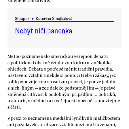
změněné senzitivitě.
Sloupek
●
Kateřina Smejkalová
Nebýt ničí panenka
MeToo poznamenalo americkou veřejnou debatu
a politickou i obecně vztahovou kulturu v několika
ohledech. Debata o potřebě měnit tradiční pravidla,
nastavení vztahů a někde si pomoci třeba i zákazy, jež
tolik popuzuje konzervativní pravici, je pouze jedním
z nich. Jiným — a zde daleko podstatnějším — je právě
změněná citlivost k podobným případům. U politiků,
u autorit, v médiích a u veřejnosti obecně, samozřejmě
z části.
V praxi to neznamená mediální lynč kvůli maličkostem
ani požadavek sterilizace vztahů mezi muži a ženami,