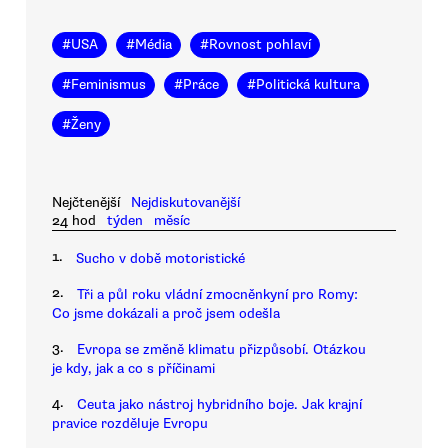
#
USA
#
Média
#
Rovnost pohlaví
#
Feminismus
#
Práce
#
Politická kultura
#
Ženy
Nejčtenější
Nejdiskutovanější
24 hod
týden
měsíc
1.
Sucho v době motoristické
2.
Tři a půl roku vládní zmocněnkyní pro Romy:
Co jsme dokázali a proč jsem odešla
3.
Evropa se změně klimatu přizpůsobí. Otázkou
je kdy, jak a co s příčinami
4.
Ceuta jako nástroj hybridního boje. Jak krajní
pravice rozděluje Evropu