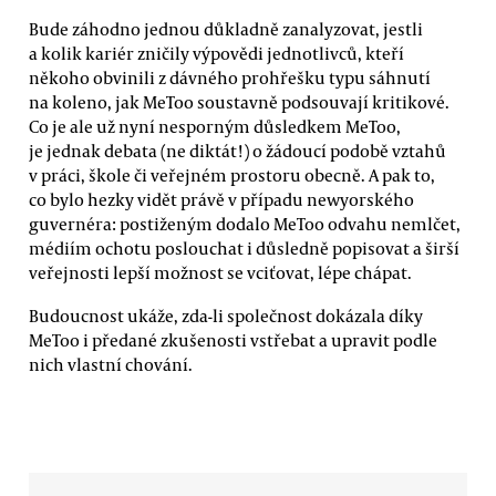
Bude záhodno jednou důkladně zanalyzovat, jestli
a kolik kariér zničily výpovědi jednotlivců, kteří
někoho obvinili z dávného prohřešku typu sáhnutí
na koleno, jak MeToo soustavně podsouvají kritikové.
Co je ale už nyní nesporným důsledkem MeToo,
je jednak debata (ne diktát!) o žádoucí podobě vztahů
v práci, škole či veřejném prostoru obecně. A pak to,
co bylo hezky vidět právě v případu newyorského
guvernéra: postiženým dodalo MeToo odvahu nemlčet,
médiím ochotu poslouchat i důsledně popisovat a širší
veřejnosti lepší možnost se vciťovat, lépe chápat.
Budoucnost ukáže, zda-li společnost dokázala díky
MeToo i předané zkušenosti vstřebat a upravit podle
nich vlastní chování.