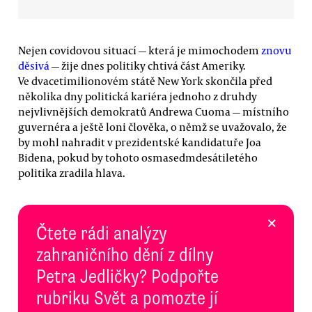
Nejen covidovou situací — která je mimochodem
znovu
děsivá
— žije dnes politiky chtivá část Ameriky.
Ve dvacetimilionovém státě New York skončila před
několika dny politická kariéra jednoho z druhdy
nejvlivnějších demokratů Andrewa Cuoma — místního
guvernéra a ještě loni člověka, o němž se uvažovalo, že
by mohl nahradit v prezidentské kandidatuře Joa
Bidena, pokud by tohoto osmasedmdesátiletého
politika zradila hlava.
×
Čtete rádi analýzy
zahraničního dění z dílny
Petra Jedličky? Podpořte
rubriku Svět a pomozte jí