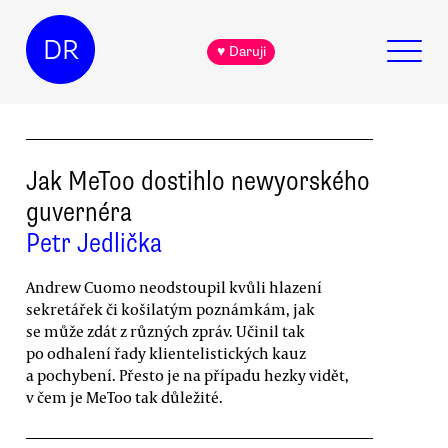
DR
♥ Daruji
Jak MeToo dostihlo newyorského
guvernéra
Petr Jedlička
Andrew Cuomo neodstoupil kvůli hlazení
sekretářek či košilatým poznámkám, jak
se může zdát z různých zpráv. Učinil tak
po odhalení řady klientelistických kauz
a pochybení. Přesto je na případu hezky vidět,
v čem je MeToo tak důležité.