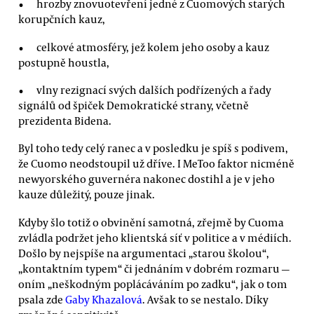
hrozby znovuotevření jedné z Cuomových starých
korupčních kauz,
celkové atmosféry, jež kolem jeho osoby a kauz
postupně houstla,
vlny rezignací svých dalších podřízených a řady
signálů od špiček Demokratické strany, včetně
prezidenta Bidena.
Byl toho tedy celý ranec a v posledku je spíš s podivem,
že Cuomo neodstoupil už dříve. I MeToo faktor nicméně
newyorského guvernéra nakonec dostihl a je v jeho
kauze důležitý, pouze jinak.
Kdyby šlo totiž o obvinění samotná, zřejmě by Cuoma
zvládla podržet jeho klientská síť v politice a v médiích.
Došlo by nejspíše na argumentaci „starou školou“,
„kontaktním typem“ či jednáním v dobrém rozmaru —
oním „neškodným poplácáváním po zadku“, jak o tom
psala zde
Gaby Khazalová
. Avšak to se nestalo. Díky