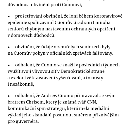
důvodnost obvinění proti Cuomovi,
prošetřování obvinění, že loni během koronavirové
epidemie spoluzavinil Cuomův úřad smrt mnoha
seniorů chybným nastavením ochranných opatření
v domovech důchodců,
obvinění, že údaje o zemřelých seniorech byly
na Cuomův pokyn v oficiálních zprávách falšovány,
odhalení, že Cuomo se snažil v posledních týdnech
využít svoji vlivovou síť v Demokratické straně
a exekutivě k zastavení vyšetřování, a to místy
i nezákonně,
odhalení, že Andrew Cuomo připravoval se svým
bratrem Chrisem, který je známá tvář CNN,
komunikační spin-strategii, která měla mediální
výklad jeho skandálů posunout směrem příznivějším
pro guvernéra,