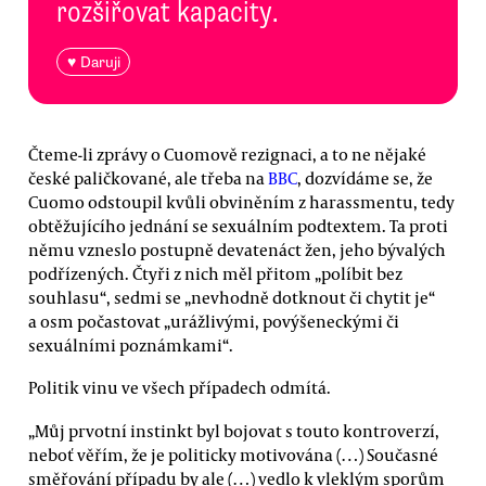
rozšiřovat kapacity.
♥ Daruji
Čteme-li zprávy o Cuomově rezignaci, a to ne nějaké
české paličkované, ale třeba na
BBC
, dozvídáme se, že
Cuomo odstoupil kvůli obviněním z harassmentu, tedy
obtěžujícího jednání se sexuálním podtextem. Ta proti
němu vzneslo postupně devatenáct žen, jeho bývalých
podřízených. Čtyři z nich měl přitom „políbit bez
souhlasu“, sedmi se „nevhodně dotknout či chytit je“
a osm počastovat „urážlivými, povýšeneckými či
sexuálními poznámkami“.
Politik vinu ve všech případech odmítá.
„Můj prvotní instinkt byl bojovat s touto kontroverzí,
neboť věřím, že je politicky motivována (…) Současné
směřování případu by ale (…) vedlo k vleklým sporům