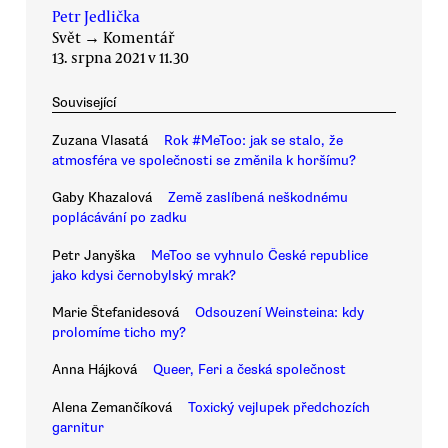
Petr Jedlička
Svět
→
Komentář
13. srpna 2021 v 11.30
Související
Zuzana Vlasatá
Rok #MeToo: jak se stalo, že
atmosféra ve společnosti se změnila k horšímu?
Gaby Khazalová
Země zaslíbená neškodnému
poplácávání po zadku
Petr Janyška
MeToo se vyhnulo České republice
jako kdysi černobylský mrak?
Marie Štefanidesová
Odsouzení Weinsteina: kdy
prolomíme ticho my?
Anna Hájková
Queer, Feri a česká společnost
Alena Zemančíková
Toxický vejlupek předchozích
garnitur