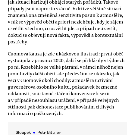
jak situaci karikují obhájci starých pořádků. Takové
případy jsou naprosto vzácně. V drtivé většině situací
znamená ona změněná senzitivita posun k atmosféře,
v níž se výpověď oběti apriori nezlehčuje, kdy je zájem
osvětlit všechno, co osvětlit jde, a případ neuzavřít,
dokud se objevují nová fakta, výpovědi a kontextuální
postřehy.
Cuomova kauza je zde ukázkovou ilustrací: první oběť
vystoupila v prosinci 2020, další se přihlásily v týdnech
po ní. Rozeběhlo se velké pátrání, v rámci něhož nejen
promluvily další oběti, ale především se ukázalo, jak
věci v Cuomově okolí chodily: atmosféra uctívání
guvernérova osobního kultu, požadavek bezmezné
oddanosti, soustavné stáčení konverzace k sexu
a v případě nesouhlasu urážení, v případě veřejných
stížností pak dehonestace publikováním citlivých
informací o poškozených.
Sloupek
●
Petr Bittner