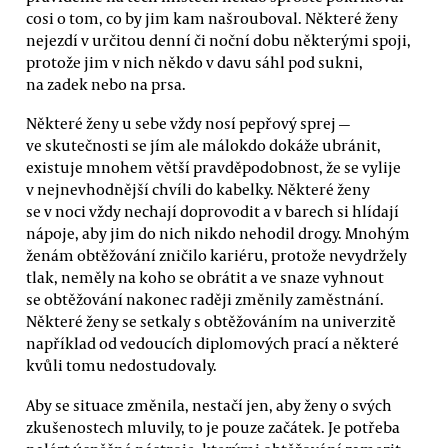
cosi o tom, co by jim kam našrouboval. Některé ženy
nejezdí v určitou denní či noční dobu některými spoji,
protože jim v nich někdo v davu sáhl pod sukni,
na zadek nebo na prsa.
Některé ženy u sebe vždy nosí pepřový sprej —
ve skutečnosti se jím ale málokdo dokáže ubránit,
existuje mnohem větší pravděpodobnost, že se vylije
v nejnevhodnější chvíli do kabelky. Některé ženy
se v noci vždy nechají doprovodit a v barech si hlídají
nápoje, aby jim do nich nikdo nehodil drogy. Mnohým
ženám obtěžování zničilo kariéru, protože nevydržely
tlak, neměly na koho se obrátit a ve snaze vyhnout
se obtěžování nakonec raději změnily zaměstnání.
Některé ženy se setkaly s obtěžováním na univerzitě
například od vedoucích diplomových prací a některé
kvůli tomu nedostudovaly.
Aby se situace změnila, nestačí jen, aby ženy o svých
zkušenostech mluvily, to je pouze začátek. Je potřeba