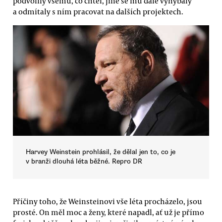
podvolily všemu, co chtěl, jiné se mu dále vyhýbaly
a odmítaly s ním pracovat na dalších projektech.
Harvey Weinstein prohlásil, že dělal jen to, co je
v branži dlouhá léta běžné. Repro DR
Příčiny toho, že Weinsteinovi vše léta procházelo, jsou
prosté. On měl moc a ženy, které napadl, ať už je přímo