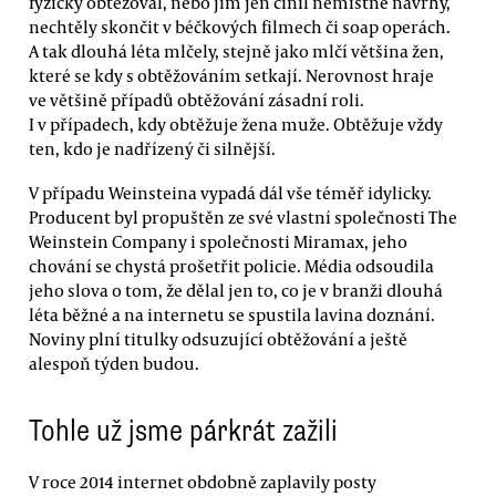
fyzicky obtěžoval, nebo jim jen činil nemístné návrhy,
nechtěly skončit v béčkových filmech či soap operách.
A tak dlouhá léta mlčely, stejně jako mlčí většina žen,
které se kdy s obtěžováním setkají. Nerovnost hraje
ve většině případů obtěžování zásadní roli.
I v případech, kdy obtěžuje žena muže. Obtěžuje vždy
ten, kdo je nadřízený či silnější.
V případu Weinsteina vypadá dál vše téměř idylicky.
Producent byl propuštěn ze své vlastní společnosti The
Weinstein Company i společnosti Miramax, jeho
chování se chystá prošetřit policie. Média odsoudila
jeho slova o tom, že dělal jen to, co je v branži dlouhá
léta běžné a na internetu se spustila lavina doznání.
Noviny plní titulky odsuzující obtěžování a ještě
alespoň týden budou.
Tohle už jsme párkrát zažili
V roce 2014 internet obdobně zaplavily posty