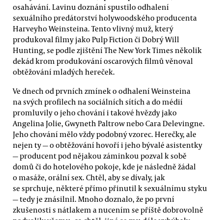
osahávání. Lavinu doznání spustilo odhalení
sexuálního predátorství holywoodského producenta
Harveyho Weinsteina. Tento vlivný muž, který
produkoval filmy jako Pulp Fiction či Dobrý Will
Hunting, se podle zjištění The New York Times několik
dekád krom produkování oscarových filmů věnoval
obtěžování mladých hereček.
Ve dnech od prvních zmínek o odhalení Weinsteina
na svých profilech na sociálních sítích a do médií
promluvily o jeho chování i takové hvězdy jako
Angelina Jolie, Gwyneth Paltrow nebo Cara Delevingne.
Jeho chování mělo vždy podobný vzorec. Herečky, ale
nejen ty — o obtěžování hovoří i jeho bývalé asistentky
— producent pod nějakou záminkou pozval k sobě
domů či do hotelového pokoje, kde je následně žádal
o masáže, orální sex. Chtěl, aby se dívaly, jak
se sprchuje, některé přímo přinutil k sexuálnímu styku
— tedy je znásilnil. Mnoho doznalo, že po první
zkušenosti s nátlakem a nucením se příště dobrovolně