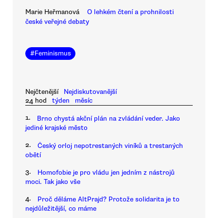
Marie Heřmanová
O lehkém čtení a prohnilosti
české veřejné debaty
#
Feminismus
Nejčtenější
Nejdiskutovanější
24 hod
týden
měsíc
1.
Brno chystá akční plán na zvládání veder. Jako
jediné krajské město
2.
Český orloj nepotrestaných viníků a trestaných
obětí
3.
Homofobie je pro vládu jen jedním z nástrojů
moci. Tak jako vše
4.
Proč děláme AltPrajd? Protože solidarita je to
nejdůležitější, co máme