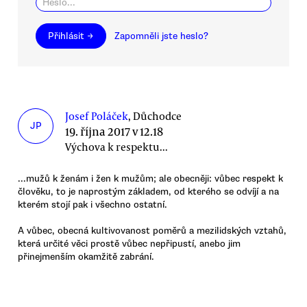
Přihlásit →
Zapomněli jste heslo?
Josef Poláček
, Důchodce
JP
19. října 2017 v 12.18
Výchova k respektu...
...mužů k ženám i žen k mužům; ale obecněji: vůbec respekt k
člověku, to je naprostým základem, od kterého se odvíjí a na
kterém stojí pak i všechno ostatní.
A vůbec, obecná kultivovanost poměrů a mezilidských vztahů,
která určité věci prostě vůbec nepřipustí, anebo jim
přinejmenším okamžitě zabrání.