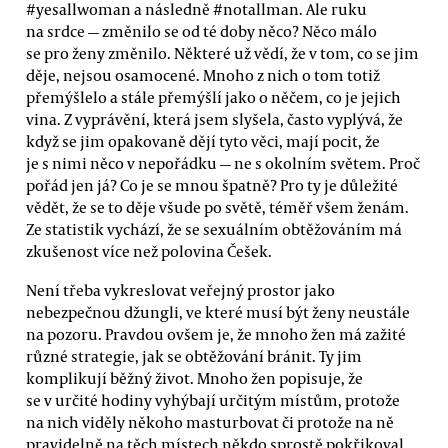
#yesallwoman a následně #notallman. Ale ruku
na srdce — změnilo se od té doby něco? Něco málo
se pro ženy změnilo. Některé už vědí, že v tom, co se jim
děje, nejsou osamocené. Mnoho z nich o tom totiž
přemýšlelo a stále přemýšlí jako o něčem, co je jejich
vina. Z vyprávění, která jsem slyšela, často vyplývá, že
když se jim opakovaně dějí tyto věci, mají pocit, že
je s nimi něco v nepořádku — ne s okolním světem. Proč
pořád jen já? Co je se mnou špatně? Pro ty je důležité
vědět, že se to děje všude po světě, téměř všem ženám.
Ze statistik vychází, že se sexuálním obtěžováním má
zkušenost více než polovina Češek.
Není třeba vykreslovat veřejný prostor jako
nebezpečnou džungli, ve které musí být ženy neustále
na pozoru. Pravdou ovšem je, že mnoho žen má zažité
různé strategie, jak se obtěžování bránit. Ty jim
komplikují běžný život. Mnoho žen popisuje, že
se v určité hodiny vyhýbají určitým místům, protože
na nich viděly někoho masturbovat či protože na ně
pravidelně na těch místech někdo sprostě pokřikoval