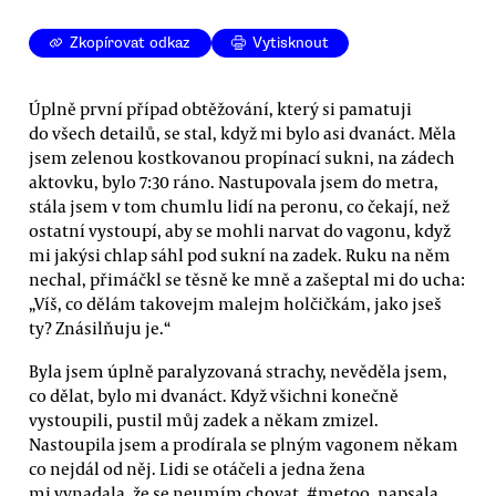
Zkopírovat odkaz
Vytisknout
Úplně první případ obtěžování, který si pamatuji
do všech detailů, se stal, když mi bylo asi dvanáct. Měla
jsem zelenou kostkovanou propínací sukni, na zádech
aktovku, bylo 7:30 ráno. Nastupovala jsem do metra,
stála jsem v tom chumlu lidí na peronu, co čekají, než
ostatní vystoupí, aby se mohli narvat do vagonu, když
mi jakýsi chlap sáhl pod sukní na zadek. Ruku na něm
nechal, přimáčkl se těsně ke mně a zašeptal mi do ucha:
„Víš, co dělám takovejm malejm holčičkám, jako jseš
ty? Znásilňuju je.“
Byla jsem úplně paralyzovaná strachy, nevěděla jsem,
co dělat, bylo mi dvanáct. Když všichni konečně
vystoupili, pustil můj zadek a někam zmizel.
Nastoupila jsem a prodírala se plným vagonem někam
co nejdál od něj. Lidi se otáčeli a jedna žena
mi vynadala, že se neumím chovat. #metoo, napsala