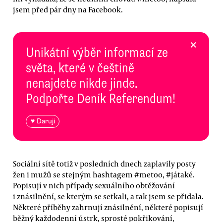
jsem před pár dny na Facebook.
×
Unikátní výběr informací ze
světa, které v češtině
nenajdete nikde jinde.
Podpořte Deník Referendum!
♥ Daruji
Sociální sítě totiž v posledních dnech zaplavily posty
žen i mužů se stejným hashtagem #metoo, #játaké.
Popisují v nich případy sexuálního obtěžování
i znásilnění, se kterým se setkali, a tak jsem se přidala.
Některé příběhy zahrnují znásilnění, některé popisují
běžný každodenní ústrk, sprosté pokřikování,