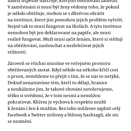
nalézt úspěšné nástroje, kterými obtěžování zamezit.
V zaměstnání si musí být ženy vědomy toho, že pokud
je někdo obtěžuje, mohou se s důvěrou obrátit
na instituce, které jim pomohou jejich problém vyřešit.
Stejně tak to musí fungovat na školách. A tyto instituce
nemohou být jen deklarované na papíře, ale musí
reálně fungovat. Muži musí začít ženám, které si stěžují
na obtěžování, naslouchat a nezlehčovat jejich
stížnosti.
Zároveň se všichni musíme ve veřejném prostoru
obtěžovaných zastat. Když někdo na někoho křičí cosi
o prsou, nemůžeme to přejít s tím, že se nás to netýká.
Dokud nenastavíme těm, kteří to dělají, hranice
a neukážeme jim, že takové chování netolerujeme,
těžko si uvědomí, že v tom nesmí a nemůžou
pokračovat. Klíčem je výchova k respektu mužů
k ženám i žen k mužům. Bez toho můžeme zaplnit celý
Facebook a Twitter miliony a biliony hashtagů, ale nic
se nezmění.