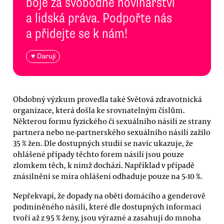
boje za svobodné novinářství
a lidská práva. Podpořte nás
a přidejte se k nám!
♥ Daruji
Obdobný výzkum provedla také Světová zdravotnická
organizace, která došla ke srovnatelným číslům.
Některou formu fyzického či sexuálního násilí ze strany
partnera nebo ne-partnerského sexuálního násilí zažilo
35 % žen. Dle dostupných studií se navíc ukazuje, že
ohlášené případy těchto forem násilí jsou pouze
zlomkem těch, k nimž dochází. Například v případě
znásilnění se míra ohlášení odhaduje pouze na 5-10 %.
Nepřekvapí, že dopady na oběti domácího a genderově
podmíněného násilí, které dle dostupných informací
tvoří až z 95 % ženy, jsou výrazné a zasahují do mnoha