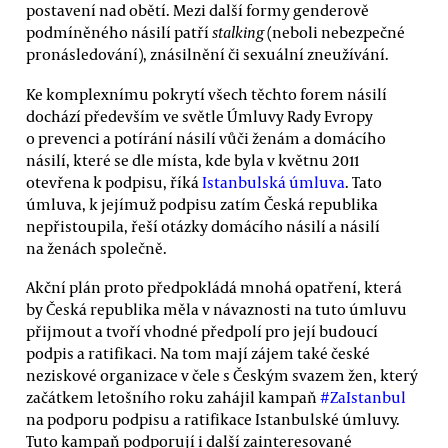
postavení nad obětí. Mezi další formy genderově
podmíněného násilí patří
stalking
(neboli nebezpečné
pronásledování), znásilnění či sexuální zneužívání.
Ke komplexnímu pokrytí všech těchto forem násilí
dochází především ve světle Úmluvy Rady Evropy
o prevenci a potírání násilí vůči ženám a domácího
násilí, které se dle místa, kde byla v květnu 2011
otevřena k podpisu, říká
Istanbulská úmluva
. Tato
úmluva, k jejímuž podpisu zatím Česká republika
nepřistoupila, řeší otázky domácího násilí a násilí
na ženách společně.
Akční plán proto předpokládá mnohá opatření, která
by Česká republika měla v návaznosti na tuto úmluvu
přijmout a tvoří vhodné předpolí pro její budoucí
podpis a ratifikaci. Na tom mají zájem také české
neziskové organizace v čele s Českým svazem žen, který
začátkem letošního roku zahájil kampaň
#‎ZaIstanbul
na podporu podpisu a ratifikace Istanbulské úmluvy.
Tuto kampaň podporují i další zainteresované