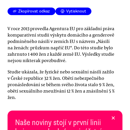
Zkopírovat odkaz
Vytisknout
V roce 2013 provedla Agentura EU pro základní práva
komparativní studii výskytu domácího a genderově
podmíněného násilí v zemích EU s názvem „Násilí
na ženách: průzkum napříč EU“. Do této studie bylo
zahrnuto 1 400 žen z každé země EU. Výsledky studie
nejsou nikterak povzbudivé.
Studie ukázala, že fyzické nebo sexuální násilí zažilo
v České republice 32 % žen. Obětí nebezpečného
pronásledování se během svého života stalo 9 % žen,
obětí sexuálního zneužívání 12 % žen a znásilnění 5 %
žen.
×
Naše noviny stojí v první linii