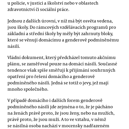
u policie, v justici a školství nebo v oblastech
zdravotnictví či sociální práce.
Jednou z dalších úrovní, v níž má být osvěta vedena,
jsou školy. Do rámcových vzdělávacích programů pro
základní a střední školy by měly být zahrnuty bloky,
které se věnují domácímu a genderově podmíněnému
násilí.
Vládní dokument, který předcházel tomuto akčnímu
plánu, se zaměřoval pouze na domácí násilí. Současné
tendence však spíše směřují k přijímání souhrnných
opatření pro řešení domácího a genderově
podmíněného násilí. Jedná se totiž o jevy, jež mají
mnoho společného.
V případě domácího i dalších forem genderově
podmíněného násilí jde zejména o to, že je pácháno
na ženách právě proto, že jsou ženy, nebo na mužích,
právě proto, že jsou muži. A to ve vztahu, v němž
se násilná osoba nachází v mocensky nadřazeném