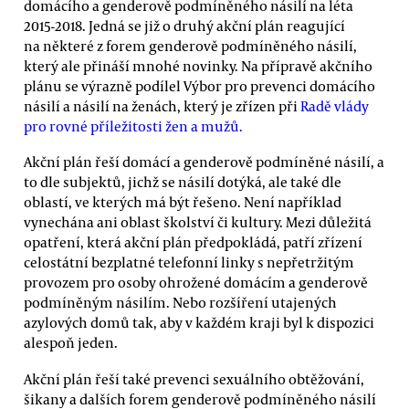
domácího a genderově podmíněného násilí na léta
2015-2018. Jedná se již o druhý akční plán reagující
na některé z forem genderově podmíněného násilí,
který ale přináší mnohé novinky. Na přípravě akčního
plánu se výrazně podílel Výbor pro prevenci domácího
násilí a násilí na ženách, který je zřízen při
Radě vlády
pro rovné příležitosti žen a mužů.
Akční plán řeší domácí a genderově podmíněné násilí, a
to dle subjektů, jichž se násilí dotýká, ale také dle
oblastí, ve kterých má být řešeno. Není například
vynechána ani oblast školství či kultury. Mezi důležitá
opatření, která akční plán předpokládá, patří zřízení
celostátní bezplatné telefonní linky s nepřetržitým
provozem pro osoby ohrožené domácím a genderově
podmíněným násilím. Nebo rozšíření utajených
azylových domů tak, aby v každém kraji byl k dispozici
alespoň jeden.
Akční plán řeší také prevenci sexuálního obtěžování,
šikany a dalších forem genderově podmíněného násilí