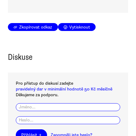
Zkopírovat odkaz
Vytisknout
Diskuse
Pro přístup do diskusí zadejte
pravidelný dar v minimální hodnotě 50 Kč měsíčně
Děkujeme za podporu.
Přihlásit →
Zapomněli jste heslo?