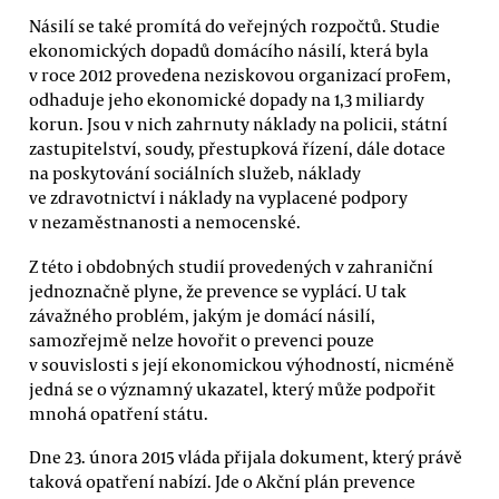
Násilí se také promítá do veřejných rozpočtů. Studie
ekonomických dopadů domácího násilí, která byla
v roce 2012 provedena neziskovou organizací proFem,
odhaduje jeho ekonomické dopady na 1,3 miliardy
korun. Jsou v nich zahrnuty náklady na policii, státní
zastupitelství, soudy, přestupková řízení, dále dotace
na poskytování sociálních služeb, náklady
ve zdravotnictví i náklady na vyplacené podpory
v nezaměstnanosti a nemocenské.
Z této i obdobných studií provedených v zahraniční
jednoznačně plyne, že prevence se vyplácí. U tak
závažného problém, jakým je domácí násilí,
samozřejmě nelze hovořit o prevenci pouze
v souvislosti s její ekonomickou výhodností, nicméně
jedná se o významný ukazatel, který může podpořit
mnohá opatření státu.
Dne 23. února 2015 vláda přijala dokument, který právě
taková opatření nabízí. Jde o Akční plán prevence