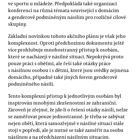
ve sportu u mládeže. Předpokládá také organizaci
konferencí na různá témata související s domácím
a genderově podmíněným násilím pro rozličné cílové
skupiny.
Základní novinkou tohoto akčního plánu je však jeho
komplexnost. Oproti předchozímu dokumentu ještě
více prohlubuje mnohostranný přístup k osobám,
které se nacházejí v násilné situaci. Nepokrývá proto
pouze práci s oběťmi, ale řeší také otázky práce
s násilnou osobou i s dětmi, které jsou svědky zejména
domácího, případně také jiných forem genderově
podmíněného násilí.
Tento komplexní přístup k jednotlivým osobám byl
inspirován mnohými zkušenostmi ze zahraniční.
Zároveň je zřejmé, že jde-li o řešení otázky násilí, nelze
se zaměřovat pouze jednostranně. Je třeba se zabývat
nejen obětí, která samozřejmě v násilné situaci stále
stojí v popředí, ale je nutné se také zaměřit na osobu
násilnou a na předcházení násilným situacím.