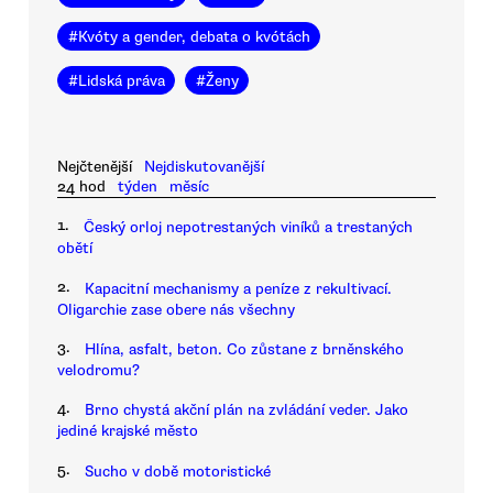
#
Kvóty a gender, debata o kvótách
#
Lidská práva
#
Ženy
Nejčtenější
Nejdiskutovanější
24 hod
týden
měsíc
1.
Český orloj nepotrestaných viníků a trestaných
obětí
2.
Kapacitní mechanismy a peníze z rekultivací.
Oligarchie zase obere nás všechny
3.
Hlína, asfalt, beton. Co zůstane z brněnského
velodromu?
4.
Brno chystá akční plán na zvládání veder. Jako
jediné krajské město
5.
Sucho v době motoristické