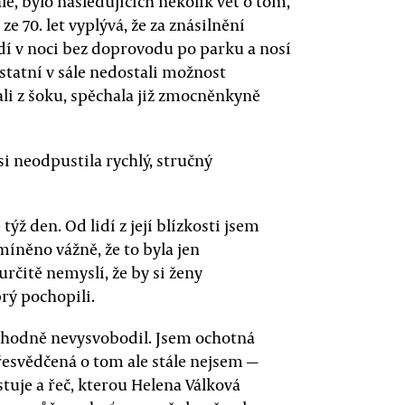
ále, bylo následujících několik vět o tom,
ze 70. let vyplývá, že za znásilnění
dí v noci bez doprovodu po parku a nosí
statní v sále nedostali možnost
li z šoku, spěchala již zmocněnkyně
i neodpustila rychlý, stručný
ýž den. Od lidí z její blízkosti jsem
míněno vážně, že to byla jen
rčitě nemyslí, že by si ženy
rý pochopili.
ozhodně nevysvobodil. Jsem ochotná
přesvědčená o tom ale stále nejsem —
tuje a řeč, kterou Helena Válková