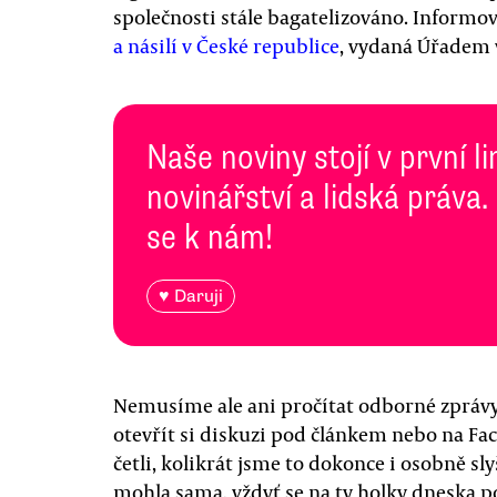
společnosti stále bagatelizováno. Informo
a násilí v České republice
, vydaná Úřadem v
Naše noviny stojí v první l
novinářství a lidská práva.
se k nám!
♥ Daruji
Nemusíme ale ani pročítat odborné zprávy, 
otevřít si diskuzi pod článkem nebo na Fac
četli, kolikrát jsme to dokonce i osobně slyš
mohla sama, vždyť se na ty holky dneska po