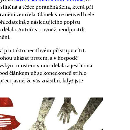
silněná a těžce poraněná žena, která při
anění zemřela. Článek sice neuvedl celé
dohledatelná z následujícího popisu
 dělala. Autoři si rovněž neodpustili
nění.
í při takto necitlivém přístupu cítit.
i mohou ukázat prstem, a v hospodě
avským mostem v noci dělala a jestli ona
pod článkem už se koneckonců stihlo
řeci jasné, že vás znásilní, když jste