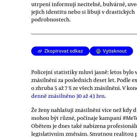
utrpení informují necitelně, bulvárně, uv
jejich identitu nebo si libují v drastických
podrobnostech.
Zkopírovat odkaz
Vytisknout
Policejní statistiky mluví jasně: letos bylo
znásilnění za posledních deset let. Podle
o zhruba 5 až 7 % ze všech znásilnění. V ko
denně znásilněno 30 až 43 žen
.
Že ženy nahlašují znásilnění více než kdy d
mohou být různé, počínaje kampaní #MeToo
Obětem je dnes také nabízena profesionál
legislativním změnám. Smutnou realitou pře