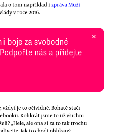
vala o tom například i
zpráva Muži
lády v roce 2016.
×
inii boje za svobodné
 Podpořte nás a přidejte
vždyť je to očividné. Bohatě stačí
ebooku. Kolikrát jsme to už všichni
eli? „Hele, ale ona si za to tak trochu
dívejte, jak to chodí oblíkaný,