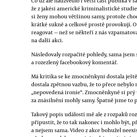
Co už ale nadzvedlo i větší část publika v s
že z jakési americké kriminalistické studie 
si ženy mohou většinou samy, protože cho
krátké sukně a celkově prostě provokují. O
reagovat — než se někteří z nás vzpamatova
na další akci.
Následovaly rozpačité pohledy, sama jsem s
a rozezlený facebookový komentář.
Má kritika se ke zmocněnkyni dostala ještě t
dostala zpětnou vazbu, že to přece nebylo 
„nepovedená ironie“. Zmocněnkyně si prý u
za znásilnění mohly samy. Špatně jsme to p
Takový popis událostí mě ale z rozpaků r
připustit, že to tak nakonec i mohlo být, 
a nejsem sama. Video z akce bohužel neexis