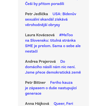
Češi by přitom poradili
Petr Jedlička
USA: Bidenův
sexuální skandál získává
věrohodnější obrysy
Laura Kovácsová
#MeToo
na Slovensku: titulná stránka
SME je prelom. Sama o sebe ale
nestačí
Andrea Prajerová
Do
domácího násilí nám nic není.
Jsme přece demokratická země
Petr Bittner
Feriho kauza
je zápasem o duše nastupující
generace
Anna Hájková
Queer, Feri