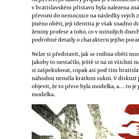
v bratislavském přístavu byla nalezena zná
převozu do nemocnice na následky svých zr
jméno oběti, její identita je však snadno 
ženiny profese a toho, co v minulých dnech
podrobné detaily o charakteru jejího pora
Nelze si představit, jak se rodina oběti mus
Jakoby to nestačilo, ještě si na ni všichn
si zašpekulovat, copak asi pod tím bratisl
náhodou neměla krátkou sukni. V diskuzi 
objevit, že to přece byla modelka, a… to je p
modelka.