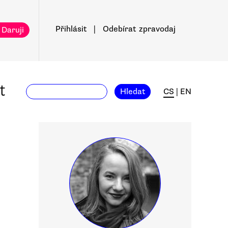
Přihlásit
|
Odebírat
zpravodaj
 Daruji
t
Hledat
CS
|
EN