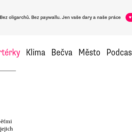
Bez oligarchů. Bez paywallu.
Jen vaše dary a naše práce
♥
rtérky
Klima
Bečva
Město
Podcas
oběťmi
jejich