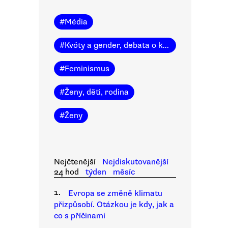
#
Média
#
Kvóty a gender, debata o kvótách
#
Feminismus
#
Ženy, děti, rodina
#
Ženy
Nejčtenější
Nejdiskutovanější
24 hod
týden
měsíc
1.
Evropa se změně klimatu
přizpůsobí. Otázkou je kdy, jak a
co s příčinami