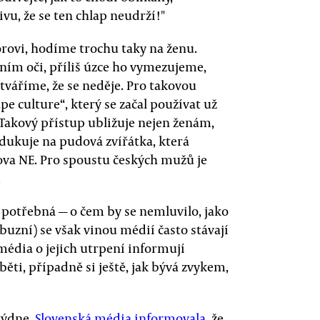
vu, že se ten chlap neudrží!"
rovi, hodíme trochu taky na ženu.
ním oči, příliš úzce ho vymezujeme,
váříme, že se neděje. Pro takovou
pe culture“, který se začal používat už
Takový přístup ubližuje nejen ženám,
edukuje na pudová zvířátka, která
ova NE. Pro spoustu českých mužů je
.
 potřebná — o čem by se nemluvilo, jako
íbuzní) se však vinou médií často stávají
média o jejich utrpení informují
ěti, případně si ještě, jak bývá zvykem,
týdne.
Slovenská média informovala
, že