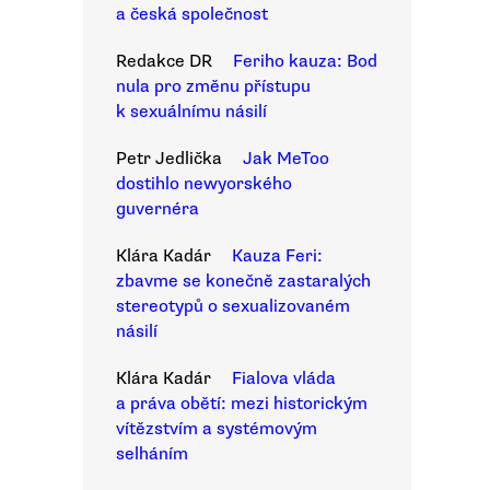
a česká společnost
Redakce DR
Feriho kauza: Bod
nula pro změnu přístupu
k sexuálnímu násilí
Petr Jedlička
Jak MeToo
dostihlo newyorského
guvernéra
Klára Kadár
Kauza Feri:
zbavme se konečně zastaralých
stereotypů o sexualizovaném
násilí
Klára Kadár
Fialova vláda
a práva obětí: mezi historickým
vítězstvím a systémovým
selháním