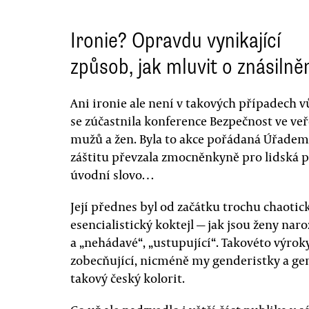
Ironie? Opravdu vynikající
způsob, jak mluvit o znásilně
Ani ironie ale není v takových případech 
se zúčastnila konference Bezpečnost ve ve
mužů a žen. Byla to akce pořádaná Úřadem v
záštitu převzala zmocněnkyně pro lidská p
úvodní slovo…
Její přednes byl od začátku trochu chaotick
esencialistický koktejl — jak jsou ženy na
a „nehádavé“, „ustupující“. Takovéto výrok
zobecňující, nicméně my genderistky a gend
takový český kolorit.