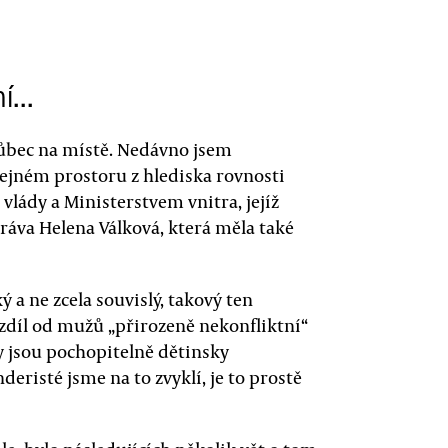
ní…
vůbec na místě. Nedávno jsem
řejném prostoru z hlediska rovnosti
lády a Ministerstvem vnitra, jejíž
ráva Helena Válková, která měla také
ý a ne zcela souvislý, takový ten
rozdíl od mužů „přirozeně nekonfliktní“
y jsou pochopitelně dětinsky
eristé jsme na to zvyklí, je to prostě