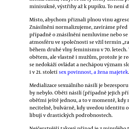
minisukně, výstřihy až k pupíku. To není di
Místo, abychom přiznali plnou vinu agreso
Znásilnění normalizujeme, zavíráme před 
případně o znásilnění nemluvíme nebo se t
atmosféru ve společnosti se vžil termín „ra
během druhé vlny feminismu v 70. letech. 
obětem, ale vlastně i mužům, protože je r
se nedokáží ovládat a nechápou význam sl
i v 21. století
sex povinnost, a žena majetek
Medializace sexuálního násilí je bezesporu
by nebylo. Oběti násilí (případně jejich př
oběťmi ještě jednou, a to v momentě, kdy 
necitelně, bulvárně, kdy uvedou identitu ob
libují v drastických podrobnostech.
Nejčerstvější takový případ je z minulého 