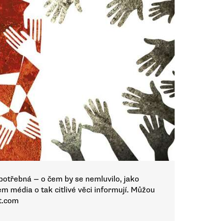
 potřebná — o čem by se nemluvilo, jako
em média o tak citlivé věci informují. Můžou
at.com