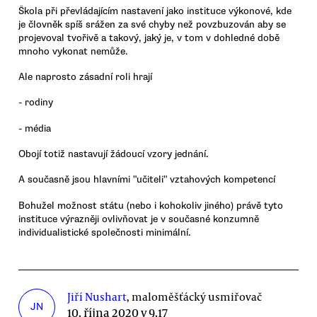
Škola při převládajícím nastavení jako instituce výkonové, kde
je človněk spíš srážen za své chyby než povzbuzován aby se
projevoval tvořivě a takový, jaký je, v tom v dohledné době
mnoho vykonat nemůže.
Ale naprosto zásadní roli hrají
- rodiny
- média
Obojí totiž nastavují žádoucí vzory jednání.
A současně jsou hlavními "učiteli" vztahových kompetencí
Bohužel možnost státu (nebo i kohokoliv jiného) právě tyto
instituce výrazněji ovlivňovat je v současné konzumně
individualistické společnosti minimální.
Jiří Nushart
, maloměšťácký usmiřovač
JN
10. října 2020 v 9.17