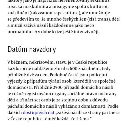
faktory jako je například nereflektovaný sexismus,
toxická maskulinita a misogynie spolu s kulturou
znásilnění (takzvanou rape culture), ale umožňuje
se především to, že mnoho českých žen (cis i trans), dětí
a mužů zažívá násilí každodenně jako něco
normálního. A v době krize ještě intenzivněji.
Datům navzdory
V běžném, nekrizovém, stavu je v České republice
každoročně nahlášeno zhruba 600 znásilnění, tedy
přibližně dvě za den. Podobně časté jsou policejní
výjezdy k případům týrání osob, které žijí ve společné
domácnosti. Přibližně 2500 případů domácího násilí
je ročně registrováno orgány sociálně-právní ochrany
dětí a třináct set osob je za stejnou dobu z důvodu
páchání domácího násilí vykázáno z domácnosti. Podle
dalších
dostupných dat
„zažívá násilí ze strany partnera
v České republice téměř každá třetí žena.“