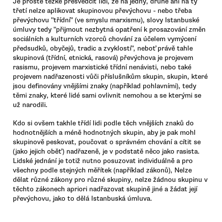
Je prostě těžké přesvědčit lidi, že na jedny, druhé ani na ty
třetí nelze aplikovat skupinovou převýchovu - nebo třeba
převýchovu "třídní" (ve smyslu marxismu), slovy Istanbuské
úmluvy tedy "přijmout nezbytná opatření k prosazování změn
sociálních a kulturních vzorců chování za účelem vymýcení
předsudků, obyčejů, tradic a zvyklostí", neboť právě tahle
skupinová (třídní, etnická, rasová) převýchova je projevem
rasismu, projevem marxistické třídní nenávisti, nebo také
projevem nadřazenosti vůči příslušníkům skupin, skupin, které
jsou definovány vnějšími znaky (například pohlavními), tedy
těmi znaky, které lidé sami ovlivnit nemohou a se kterými se
už narodili.
Kdo si ovšem takhle třídí lidi podle těch vnějších znaků do
hodnotnějších a méně hodnotných skupin, aby je pak mohl
skupinově peskovat, poučovat o správném chování a cítit se
(jako jejich oběť) nadřazeně, je v podstatě něco jako rasista.
Lidské jednání je totiž nutno posuzovat individuálně a pro
všechny podle stejných měřítek (například zákonů), Nelze
dělat různé zákony pro různé skupiny, nelze žádnou skupinu v
těchto zákonech apriori nadřazovat skupině jiné a žádat její
převýchovu, jako to dělá Istanbuská úmluva.