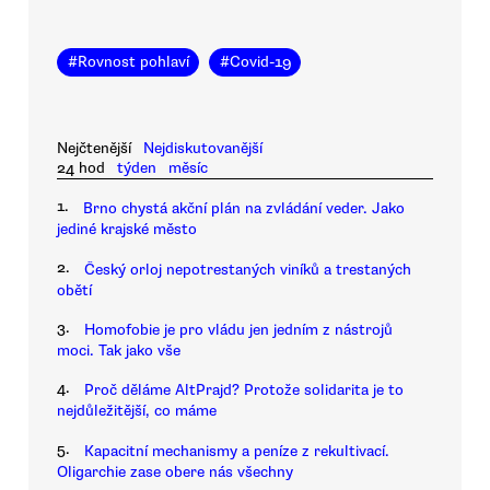
#
Rovnost pohlaví
#
Covid-19
Nejčtenější
Nejdiskutovanější
24 hod
týden
měsíc
1.
Brno chystá akční plán na zvládání veder. Jako
jediné krajské město
2.
Český orloj nepotrestaných viníků a trestaných
obětí
3.
Homofobie je pro vládu jen jedním z nástrojů
moci. Tak jako vše
4.
Proč děláme AltPrajd? Protože solidarita je to
nejdůležitější, co máme
5.
Kapacitní mechanismy a peníze z rekultivací.
Oligarchie zase obere nás všechny