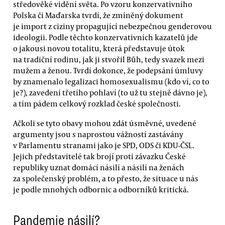
středověké vidění světa. Po vzoru konzervativního
Polska či Maďarska tvrdí, že zmíněný dokument
je import z ciziny propagující nebezpečnou genderovou
ideologii. Podle těchto konzervativních kazatelů jde
o jakousi novou totalitu, která představuje útok
na tradiční rodinu, jak ji stvořil Bůh, tedy svazek mezi
mužem a ženou. Tvrdí dokonce, že podepsání úmluvy
by znamenalo legalizaci homosexualismu (kdo ví, co to
je?), zavedení třetího pohlaví (to už tu stejně dávno je),
a tím pádem celkový rozklad české společnosti.
Ačkoli se tyto obavy mohou zdát úsměvné, uvedené
argumenty jsou s naprostou vážností zastávány
v Parlamentu stranami jako je SPD, ODS či KDU-ČSL.
Jejich představitelé tak brojí proti závazku České
republiky uznat domácí násilí a násilí na ženách
za společenský problém, a to přesto, že situace u nás
je podle mnohých odbornic a odborníků kritická.
Pandemie násilí?