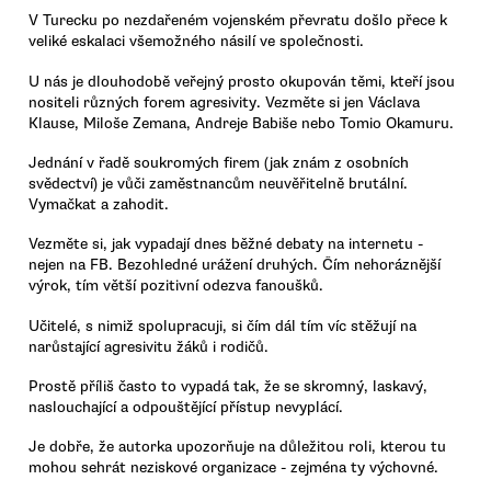
V Turecku po nezdařeném vojenském převratu došlo přece k
veliké eskalaci všemožného násilí ve společnosti.
U nás je dlouhodobě veřejný prosto okupován těmi, kteří jsou
nositeli různých forem agresivity. Vezměte si jen Václava
Klause, Miloše Zemana, Andreje Babiše nebo Tomio Okamuru.
Jednání v řadě soukromých firem (jak znám z osobních
svědectví) je vůči zaměstnancům neuvěřitelně brutální.
Vymačkat a zahodit.
Vezměte si, jak vypadají dnes běžné debaty na internetu -
nejen na FB. Bezohledné urážení druhých. Čím nehoráznější
výrok, tím větší pozitivní odezva fanoušků.
Učitelé, s nimiž spolupracuji, si čím dál tím víc stěžují na
narůstající agresivitu žáků i rodičů.
Prostě příliš často to vypadá tak, že se skromný, laskavý,
naslouchající a odpouštějící přístup nevyplácí.
Je dobře, že autorka upozorňuje na důležitou roli, kterou tu
mohou sehrát neziskové organizace - zejména ty výchovné.