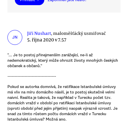
Jiří Nushart
, maloměšťácký usmiřovač
JN
5. října 2020 v 7.57
"... Je to postoj přinejmenším zarážející, ne-li až
nedemokratický, který může ohrozit životy mnohých českých
občanek a občanů."
----------------------------------
Pokud se autorka domnívá, že ratifikace Istanbulské úmluvy
má vliv na míru domácího násilí, je to postoj skutečně velmi
naivní. Realita je taková, že například v Turecku počet tzv.
domácích vražd v období po ratifikaci Istanbulské úmluvy
(oproti období před jejím přijetím) naopak výrazně vzrostl. Je
snad za tímto růstem počtu domácích vražd v Turecku
Istanbulská úmluva? Možná ano.