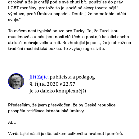
otrokyň a že je chtějí podle své chuti bít, pouští se do práv
LGBT menšiny, protože to je ‚sociálně akceptovatelnější‘
výmluva, proč Úmluvu napadat. Doufají, že homofobie udělá
svoje."
To ovšem není typické pouze pro Turky. To, že Turci jsou
muslimové a u nás jsou nositelé těchto postojů katolíci anebo
ateisté, nehraje velkou roli. Rozhodující je pocit, že je ohrožena
tradiční machistická pozice. To zvyšuje agresivitu.
Jiří Zajíc
, publicista a pedagog
9. října 2020 v 22.57
Je to daleko komplexnější
Předesílám, že jsem přesvědčen, že by České republice
prospěla ratifikace Istnabulské úmluvy.
ALE
Vzrůstající násilí je důsledkem celkového hrubnutí poměrů.