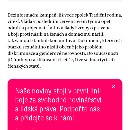
Dezinformační kampaň, již vede spolek Tradiční rodina,
vítězí. Vláda v posledním červencovém týdnu opět
odmítla projednat Úmluvu Rady Evropy o prevenci
a boji proti násilí na ženách a domácímu násilí,
takzvanou Istanbulskou úmluvu. Dokument, který řeší
otázku sexuálního násilí obecně jako problém
diskriminace a genderové nerovnosti. Do současnosti
již úmluvu ratifikovalo třicet čtyři ze sedmačtyřiceti
členských států.
×
Naše noviny stojí v první linii
boje za svobodné novinářství
a lidská práva. Podpořte nás
a přidejte se k nám!