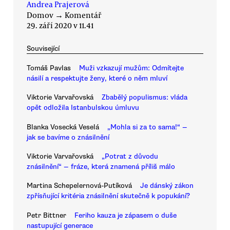
Andrea Prajerová
Domov
→
Komentář
29. září 2020 v 11.41
Související
Tomáš Pavlas
Muži vzkazují mužům: Odmítejte
násilí a respektujte ženy, které o něm mluví
Viktorie Varvařovská
Zbabělý populismus: vláda
opět odložila Istanbulskou úmluvu
Blanka Vosecká Veselá
„Mohla si za to sama!“ —
jak se bavíme o znásilnění
Viktorie Varvařovská
„Potrat z důvodu
znásilnění“ — fráze, která znamená příliš málo
Martina Schepelernová-Putíková
Je dánský zákon
zpřísňující kritéria znásilnění skutečně k popukání?
Petr Bittner
Feriho kauza je zápasem o duše
nastupující generace