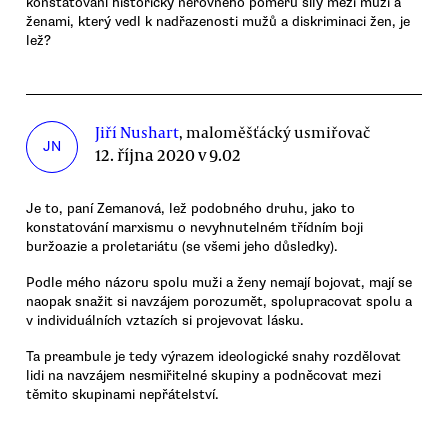
konstatování historicky nerovného poměru síly mezi muži a
ženami, který vedl k nadřazenosti mužů a diskriminaci žen, je
lež?
Jiří Nushart
, maloměšťácký usmiřovač
JN
12. října 2020 v 9.02
Je to, paní Zemanová, lež podobného druhu, jako to
konstatování marxismu o nevyhnutelném třídním boji
buržoazie a proletariátu (se všemi jeho důsledky).
Podle mého názoru spolu muži a ženy nemají bojovat, mají se
naopak snažit si navzájem porozumět, spolupracovat spolu a
v individuálních vztazích si projevovat lásku.
Ta preambule je tedy výrazem ideologické snahy rozdělovat
lidi na navzájem nesmiřitelné skupiny a podněcovat mezi
těmito skupinami nepřátelství.