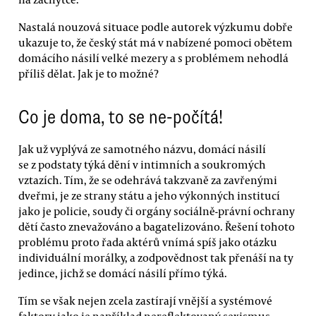
Nastalá nouzová situace podle autorek výzkumu dobře
ukazuje to, že český stát má v nabízené pomoci obětem
domácího násilí velké mezery a s problémem nehodlá
příliš dělat. Jak je to možné?
Co je doma, to se ne-počítá!
Jak už vyplývá ze samotného názvu, domácí násilí
se z podstaty týká dění v intimních a soukromých
vztazích. Tím, že se odehrává takzvaně za zavřenými
dveřmi, je ze strany státu a jeho výkonných institucí
jako je policie, soudy či orgány sociálně-právní ochrany
dětí často znevažováno a bagatelizováno. Řešení tohoto
problému proto řada aktérů vnímá spíš jako otázku
individuální morálky, a zodpovědnost tak přenáší na ty
jedince, jichž se domácí násilí přímo týká.
Tím se však nejen zcela zastírají vnější a systémové