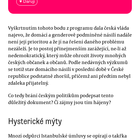
♥ Daruji
Vyškrtnutím tohoto bodu z programu dala česká vláda
najevo, že domácí a genderově podmíněné násilí nadále
není její prioritou a že jí na řešení daného problému
nezáleží. Je to postoj přinejmenším zarážející, ne-li až
nedemokratický, který může ohrozit životy mnohých
českých občanek a občanů. Podle nedávných výzkumů
se totiž stav domácího násilí v poslední době v České
republice podstatně zhoršil, přičemž ani předtím nebyl
zdaleka přijatelný.
Co tedy brání českým politikům podepsat tento
důležitý dokument? Čí zájmy jsou tím hájeny?
Hysterické mýty
Mnozí odpůrci Istanbulské úmluvy se opírají o takřka