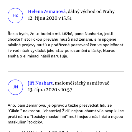
Helena Zemanová
, dálný východ od Prahy
HZ
12. října 2020 v 15.51
Řekla bych, že to budete mít těžké, pane Nusharte, jestli
chcete historickou převahu mužů nad ženami, s ní spojené
násilné projevy mužů a podřízené postavení žen ve společnosti
i v rodinách vykládat jako stav porozumění a lásky, kterou
snaha o eliminaci násilí narušuje.
Jiří Nushart
, maloměšťácký usmiřovač
JN
13. října 2020 v 10.57
Ano, paní Zemanová, je opravdu těžké přesvědčit lidi, že
"Cikáni" nekradou, "chamtivý Židi" nejsou chamtiví a nespikli se
proti nám a "toxicky maskulinní" muži nejsou násilníci a nejsou
maskulinní toxicky.