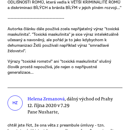
ODLIŠNOSTI ROMŮ, která vedla k VĚTŠÍ KRIMINALITĚ ROMŮ
a diskriminaci BÍLÝCH a bránila BÍLÝM v jejich plném rozvoji..."
---------------------------------------
Autorka článku dále používá zcela nepřijatelný výraz "toxická
maskulinita". "Toxická maskulinita" je sice výraz intelektuálně
učesaný a navoněný, ale pořád je to jako kdybychom k
dehumanizaci Židů používali například výraz "smradlavé
židovství".
Výrazy "toxické romství" ani "toxická maskulinita" slušný
člověk prostě nepoužívá, jde nejen o nepřípustné
generalizace...
Helena Zemanová
, dálný východ od Prahy
HZ
12. října 2020 v 7.29
Pane Nusharte,
chtěl jste říct, že ona věta z preambule úmluvy - tzn.