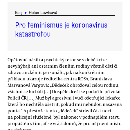
Esej
●
Helen Lewisová
Pro feminismus je koronavirus
katastrofou
Opětovné násilí a psychický teror se v době krize
nevyhýbají ani ostatním členům rodiny včetně dětí či
zdravotnickému personálu, jak na konkrétním
příkladu ukazuje ředitelka centra ROSA, Branislava
Marvanová Vargová: „Dědeček ohrožoval celou rodinu,
všichni se ho báli […] Dospělé dceři se podařilo přivolat
Policii ČR […] Muž byl agresivní i vůči ošetřující lékařce,
která ho nechtěla ošetřit, pokud mu nebudou nasazena
pouta.“ A přestože tento „dědeček“ strávil část noci
na policejní služebně, byl nakonec v podnapilém stavu
propuštěn s tím, ať se vrátí domů, že pro něj není místo
na záchytce.