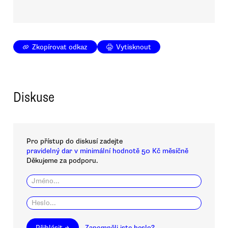
Zkopírovat odkaz
Vytisknout
Diskuse
Pro přístup do diskusí zadejte
pravidelný dar v minimální hodnotě 50 Kč měsíčně
Děkujeme za podporu.
Přihlásit →
Zapomněli jste heslo?