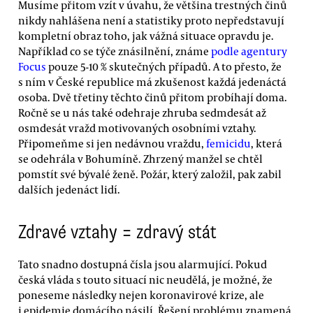
Musíme přitom vzít v úvahu, že většina trestných činů
nikdy nahlášena není a statistiky proto nepředstavují
kompletní obraz toho, jak vážná situace opravdu je.
Například co se týče znásilnění, známe
podle agentury
Focus
pouze 5-10 % skutečných případů. A to přesto, že
s ním v České republice má zkušenost každá jedenáctá
osoba. Dvě třetiny těchto činů přitom probíhají doma.
Ročně se u nás také odehraje zhruba sedmdesát až
osmdesát vražd motivovaných osobními vztahy.
Připomeňme si jen nedávnou vraždu,
femicidu
, která
se odehrála v Bohumíně. Zhrzený manžel se chtěl
pomstít své bývalé ženě. Požár, který založil, pak zabil
dalších jedenáct lidí.
Zdravé vztahy = zdravý stát
Tato snadno dostupná čísla jsou alarmující. Pokud
česká vláda s touto situací nic neudělá, je možné, že
poneseme následky nejen koronavirové krize, ale
i epidemie domácího násilí. Řešení problému znamená