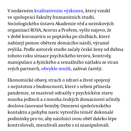
V nedávném
kvalitativním výzkumu
, který vznikl
ve spolupráci Fakulty humanitních studií,
Sociologického ústavu Akademie věd a neziskových
organizací ROSA, Acorus a ProFem, vyšlo najevo, že
v době koronaviru se poptávka po službách, které
nabízejí pomoc obětem domácího násilí, výrazně
zvýšila. Podle autorek studie začaly české ženy od dubna
tohoto roku situace psychického teroru, kontroly,
manipulace a fyzického a sexuálního nátlaku ze stran
svých partnerů,
obvykle mužů
, zažívat častěji.
Ekonomické obavy, strach o zdraví a život spojený
s nejistotou z budoucnosti, které s sebou přinesla
pandemie, se masivně odrazily v psychickém stavu
mnoha jedinců a z mnoha českých domácností učinily
doslova časované bomby. Omezení společenského
kontaktu a pohybu navíc vytvořilo téměř dokonalé
podmínky pro to, aby násilníci svou oběť daleko lépe
kontrolovali, zneužívali anebo s ní manipulovali.