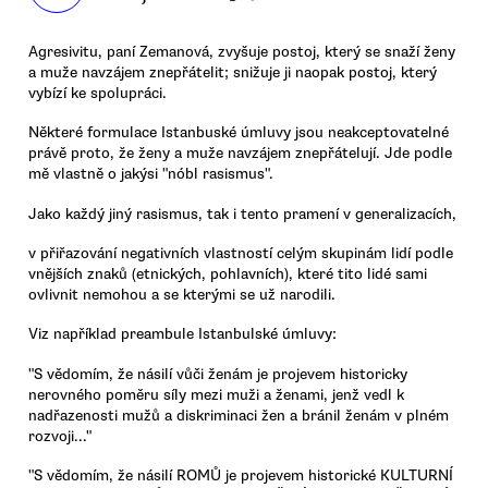
Agresivitu, paní Zemanová, zvyšuje postoj, který se snaží ženy
a muže navzájem znepřátelit; snižuje ji naopak postoj, který
vybízí ke spolupráci.
Některé formulace Istanbuské úmluvy jsou neakceptovatelné
právě proto, že ženy a muže navzájem znepřátelují. Jde podle
mě vlastně o jakýsi "nóbl rasismus".
Jako každý jiný rasismus, tak i tento pramení v generalizacích,
v přiřazování negativních vlastností celým skupinám lidí podle
vnějších znaků (etnických, pohlavních), které tito lidé sami
ovlivnit nemohou a se kterými se už narodili.
Viz například preambule Istanbulské úmluvy:
"S vědomím, že násilí vůči ženám je projevem historicky
nerovného poměru síly mezi muži a ženami, jenž vedl k
nadřazenosti mužů a diskriminaci žen a bránil ženám v plném
rozvoji..."
"S vědomím, že násilí ROMŮ je projevem historické KULTURNÍ