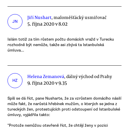
Jiří Nushart
, maloměšťácký usmiřovač
JN
5. října 2020 v 8.02
Islám totiž za tím růstem počtu domácích vražd v Turecku
rozhodně být nemůže, takže asi zbývá ta Istanbulská
úmluva...
Helena Zemanová
, dálný východ od Prahy
HZ
9. října 2020 v 9.35
Spíš se dá říct, pane Nusharte, že za vzrůstem domácího násilí
může fakt, že narůstá hřebínek mužům, o kterých se jedna z
tureckých žen, protestujících proti odstoupení od Istanbulské
úmluvy, vyjádřila takto:
"Protože nemůžou otevřeně říct, že chtějí ženy v pozici