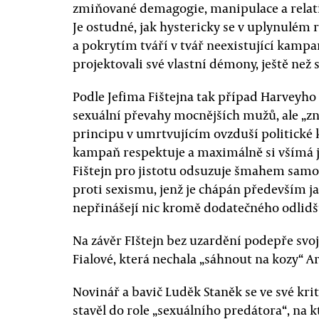
zmiňované demagogie, manipulace a relati
Je ostudné, jak hystericky se v uplynulém 
a pokrytím tváří v tvář neexistující kampan
projektovali své vlastní démony, ještě než 
Podle Jefima Fištejna tak případ Harveyh
sexuální převahy mocnějších mužů, ale „
principu v umrtvujícím ovzduší politické 
kampaň respektuje a maximálně si všímá 
Fištejn pro jistotu odsuzuje šmahem sam
proti sexismu, jenž je chápán především jak
nepřinášejí nic kromě dodatečného odlidš
Na závěr FIštejn bez uzardění podepře sv
Fialové, která nechala „sáhnout na kozy“ A
Novinář a bavič Luděk Staněk se ve své kr
stavěl do role „sexuálního predátora“, na k