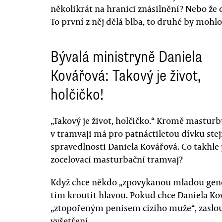
několikrát na hranici znásilnění? Nebo že o
To první z něj dělá blba, to druhé by mohlo 
Bývalá ministryně Daniela
Kovářová: Takový je život,
holčičko!
„Takový je život, holčičko.“ Kromě mastur
v tramvaji má pro patnáctiletou dívku ste
spravedlnosti Daniela Kovářová. Co takhle
zocelovací masturbační tramvaj?
Když chce někdo „zpovykanou mladou gene
tím kroutit hlavou. Pokud chce Daniela Ko
„ztopořeným penisem cizího muže“, zaslouž
vyšetření.