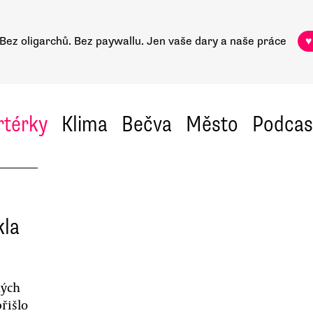
Bez oligarchů. Bez paywallu.
Jen vaše dary a naše práce
♥
rtérky
Klima
Bečva
Město
Podcas
kla
ných
řišlo