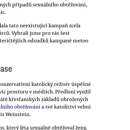
ných případů sexuálního obtěžování,
ic.
lala tato neexistující kampaň zcela
rců. Vybrali jsme pro vás šest
ysteričtějších odsudků kampaně metoo
rase
konzervativní katolický režisér úspěšné
víc prostoru v médiích. Předloni využil
trátě křesťanských základů ohrožených
álního obtěžování
a své katolictví velmi
uis Weinstein.
em, který léta sexuálně obtěžoval ženy,