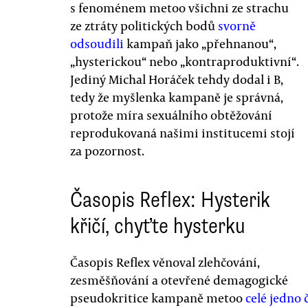
s fenoménem metoo všichni ze strachu
ze ztráty politických bodů
svorně
odsoudili
kampaň jako „přehnanou“,
„hysterickou“ nebo „kontraproduktivní“.
Jediný Michal Horáček tehdy dodal i B,
tedy že myšlenka kampaně je správná,
protože míra sexuálního obtěžování
reprodukovaná našimi institucemi stojí
za pozornost.
Časopis Reflex: Hysterik
křičí, chyťte hysterku
Časopis Reflex věnoval zlehčování,
zesměšňování a otevřené demagogické
pseudokritice kampaně metoo
celé jedno 