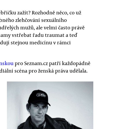
ebříčku zažít? Rozhodně něco, co už
obného zlehčování sexuálního
řelých mužů, ale velmi často právě
samy vstřebat řadu traumat a teď
dují stejnou medicínu v rámci
enskou
pro Seznam.cz patří každopádně
diální scéna pro ženská práva udělala.