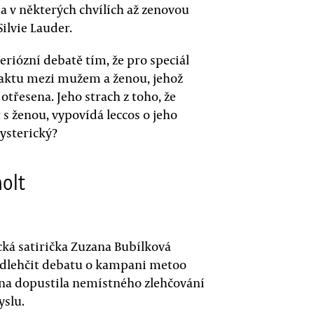
 v některých chvílích až zenovou
ilvie Lauder.
seriózní debatě tím, že pro speciál
ntaktu mezi mužem a ženou, jehož
třesena. Jeho strach z toho, že
 s ženou, vypovídá leccos o jeho
ysterický?
holt
ická satirička Zuzana Bubílková
 odlehčit debatu o kampani metoo
 ona dopustila nemístného zlehčování
slu.