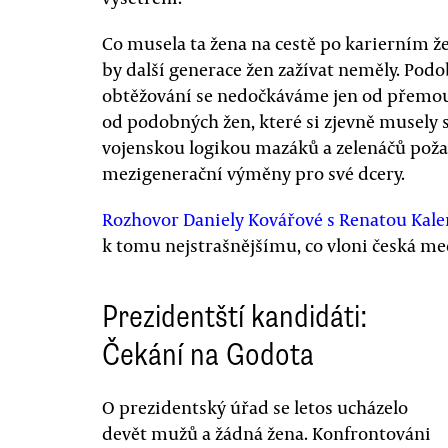
Co musela ta žena na cestě po karierním ž
by další generace žen zažívat neměly. Pod
obtěžování se nedočkáváme jen od přemoud
od podobných žen, které si zjevně musely 
vojenskou logikou mazáků a zelenáčů poža
mezigenerační výměny pro své dcery.
Rozhovor Daniely Kovářové s Renatou Kal
k tomu nejstrašnějšímu, co vloni česká me
Prezidentští kandidáti:
Čekání na Godota
O prezidentský úřad se letos ucházelo
devět mužů a žádná žena. Konfrontováni