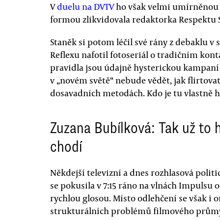
V
duelu na DVTV
ho však velmi umírněnou a
formou zlikvidovala redaktorka Respektu S
Staněk si potom léčil své rány z debaklu v 
Reflexu nafotil fotoseriál o tradičním ko
pravidla jsou údajně hysterickou kampaní o
v „novém světě“ nebude vědět, jak flirtovat
dosavadních metodách. Kdo je tu vlastně h
Zuzana Bubílková: Tak už to 
chodí
Někdejší televizní a dnes rozhlasová polit
se pokusila v 7:15 ráno na vlnách Impulsu
rychlou glosou. Místo odlehčení se však i
strukturálních problémů filmového průmy