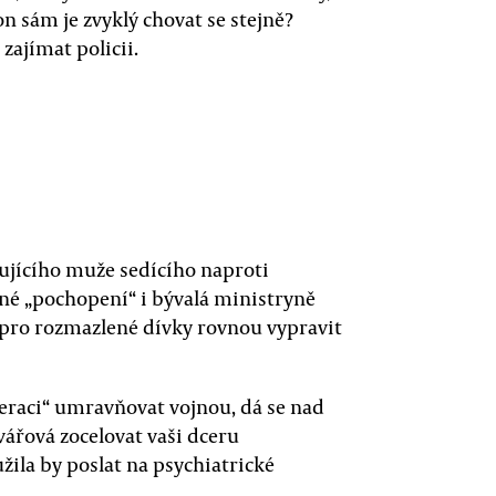
n sám je zvyklý chovat se stejně?
zajímat policii.
bujícího muže sedícího naproti
jné „pochopení“ i bývalá ministryně
 pro rozmazlené dívky rovnou vypravit
raci“ umravňovat vojnou, dá se nad
vářová zocelovat vaši dceru
ila by poslat na psychiatrické