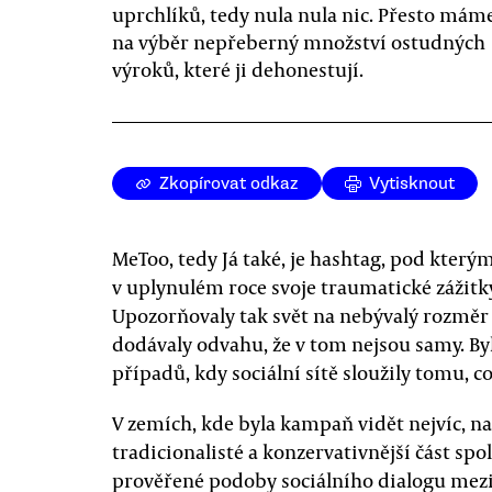
uprchlíků, tedy nula nula nic. Přesto mám
na výběr nepřeberný množství ostudných
výroků, které ji dehonestují.
Zkopírovat odkaz
Vytisknout
MeToo, tedy Já také, je hashtag, pod kterým
v uplynulém roce svoje traumatické zážit
Upozorňovaly tak svět na nebývalý rozměr
dodávaly odvahu, že v tom nejsou samy. By
případů, kdy sociální sítě sloužily tomu, co
V zemích, kde byla kampaň vidět nejvíc, na
tradicionalisté a konzervativnější část spo
prověřené podoby sociálního dialogu mezi