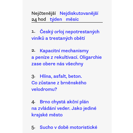
Nejčtenější
Nejdiskutovanější
24 hod
týden
měsíc
1.
Český orloj nepotrestaných
viníků a trestaných obětí
2.
Kapacitní mechanismy
a peníze z rekultivací. Oligarchie
zase obere nás všechny
3.
Hlína, asfalt, beton.
Co zůstane z brněnského
velodromu?
4.
Brno chystá akční plán
na zvládání veder. Jako jediné
krajské město
5.
Sucho v době motoristické