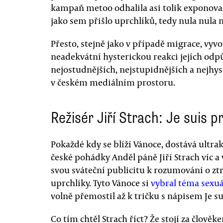
kampaň metoo odhalila asi tolik exponova
jako sem přišlo uprchlíků, tedy nula nula n
Přesto, stejně jako v případě migrace, vyvo
neadekvátní hysterickou reakci jejích odpů
nejostudnějších, nejstupidnějších a nejh
v českém mediálním prostoru.
Režisér Jiří Strach: Je suis p
Pokaždé kdy se blíží Vánoce, dostává ultra
české pohádky Anděl páně Jiří Strach víc a 
svou sváteční publicitu k rozumování o z
uprchlíky. Tyto Vánoce si
vybral téma sexu
volně přemostil až k tričku s nápisem Je s
Co tím chtěl Strach říct? Že stojí za člověk