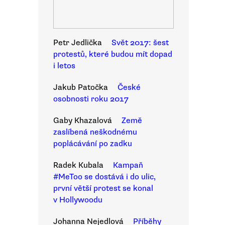
Petr Jedlička
Svět 2017: šest
protestů, které budou mít dopad
i letos
Jakub Patočka
České
osobnosti roku 2017
Gaby Khazalová
Země
zaslíbená neškodnému
poplácávání po zadku
Radek Kubala
Kampaň
#MeToo se dostává i do ulic,
první větší protest se konal
v Hollywoodu
Johanna Nejedlová
Příběhy