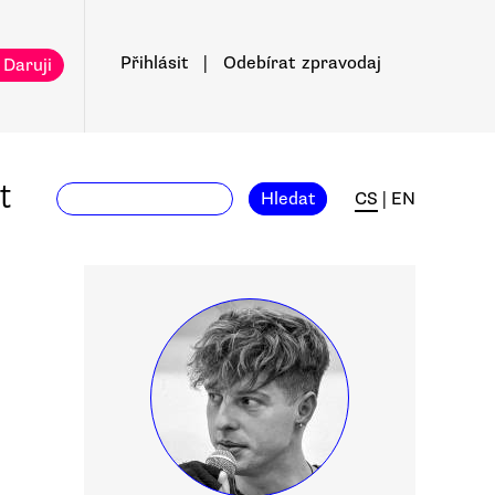
Přihlásit
|
Odebírat
zpravodaj
 Daruji
t
Hledat
CS
|
EN