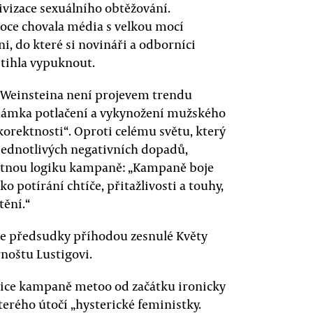
vizace sexuálního obtěžování.
roce chovala média s velkou mocí
i, do které si novináři a odborníci
stihla vypuknout.
o Weinsteina není projevem trendu
známka potlačení a vykynožení mužského
korektnosti“. Oproti celému světu, který
jednotlivých negativních dopadů,
otnou logiku kampaně: „Kampaně boje
o potírání chtíče, přitažlivosti a touhy,
tění.“
oje předsudky příhodou zesnulé Květy
rnoštu Lustigovi.
itice kampaně metoo od začátku ironicky
terého útočí „hysterické feministky.