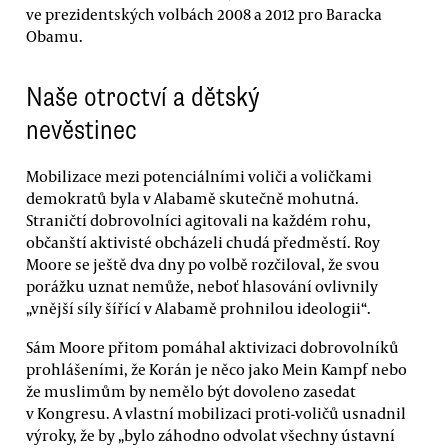
ve prezidentských volbách 2008 a 2012 pro Baracka
Obamu.
Naše otroctví a dětský
nevěstinec
Mobilizace mezi potenciálními voliči a voličkami
demokratů byla v Alabamě skutečně mohutná.
Straničtí dobrovolníci agitovali na každém rohu,
občanští aktivisté obcházeli chudá předměstí. Roy
Moore se ještě dva dny po volbě rozčiloval, že svou
porážku uznat nemůže, neboť hlasování ovlivnily
„vnější síly šířící v Alabamě prohnilou ideologii“.
Sám Moore přitom pomáhal aktivizaci dobrovolníků
prohlášeními, že Korán je něco jako Mein Kampf nebo
že muslimům by nemělo být dovoleno zasedat
v Kongresu. A vlastní mobilizaci proti-voličů usnadnil
výroky, že by „bylo záhodno odvolat všechny ústavní