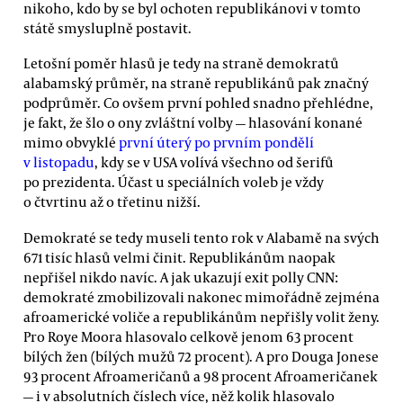
nikoho, kdo by se byl ochoten republikánovi v tomto
státě smysluplně postavit.
Letošní poměr hlasů je tedy na straně demokratů
alabamský průměr, na straně republikánů pak značný
podprůměr. Co ovšem první pohled snadno přehlédne,
je fakt, že šlo o ony zvláštní volby — hlasování konané
mimo obvyklé
první úterý po prvním pondělí
v listopadu
, kdy se v USA volívá všechno od šerifů
po prezidenta. Účast u speciálních voleb je vždy
o čtvrtinu až o třetinu nižší.
Demokraté se tedy museli tento rok v Alabamě na svých
671 tisíc hlasů velmi činit. Republikánům naopak
nepřišel nikdo navíc. A jak ukazují exit polly CNN:
demokraté zmobilizovali nakonec mimořádně zejména
afroamerické voliče a republikánům nepřišly volit ženy.
Pro Roye Moora hlasovalo celkově jenom 63 procent
bílých žen (bílých mužů 72 procent). A pro Douga Jonese
93 procent Afroameričanů a 98 procent Afroameričanek
— i v absolutních číslech více, něž kolik hlasovalo