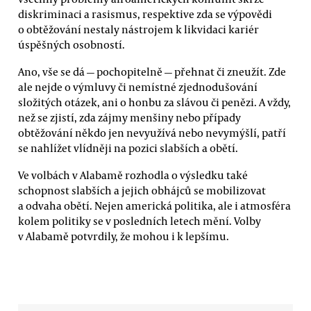
diskriminaci a rasismus, respektive zda se výpovědi
o obtěžování nestaly nástrojem k likvidaci kariér
úspěšných osobností.
Ano, vše se dá — pochopitelně — přehnat či zneužít. Zde
ale nejde o výmluvy či nemístné zjednodušování
složitých otázek, ani o honbu za slávou či penězi. A vždy,
než se zjistí, zda zájmy menšiny nebo případy
obtěžování někdo jen nevyužívá nebo nevymýšlí, patří
se nahlížet vlídněji na pozici slabších a obětí.
Ve volbách v Alabamě rozhodla o výsledku také
schopnost slabších a jejich obhájců se mobilizovat
a odvaha obětí. Nejen americká politika, ale i atmosféra
kolem politiky se v posledních letech mění. Volby
v Alabamě potvrdily, že mohou i k lepšímu.