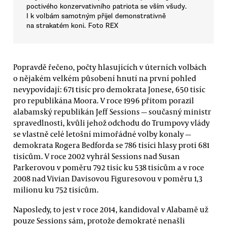
poctivého konzervativního patriota se vším všudy.
I k volbám samotným přijel demonstrativně
na strakatém koni. Foto REX
Popravdě řečeno, počty hlasujících v úterních volbách
o nějakém velkém působení hnutí na první pohled
nevypovídají: 671 tisíc pro demokrata Jonese, 650 tisíc
pro republikána Moora. V roce 1996 přitom porazil
alabamský republikán Jeff Sessions — současný ministr
spravedlnosti, kvůli jehož odchodu do Trumpovy vlády
se vlastně celé letošní mimořádné volby konaly —
demokrata Rogera Bedforda se 786 tisíci hlasy proti 681
tisícům. V roce 2002 vyhrál Sessions nad Susan
Parkerovou v poměru 792 tisíc ku 538 tisícům a v roce
2008 nad Vivian Davisovou Figuresovou v poměru 1,3
milionu ku 752 tisícům.
Naposledy, to jest v roce 2014, kandidoval v Alabamě už
pouze Sessions sám, protože demokraté nenašli