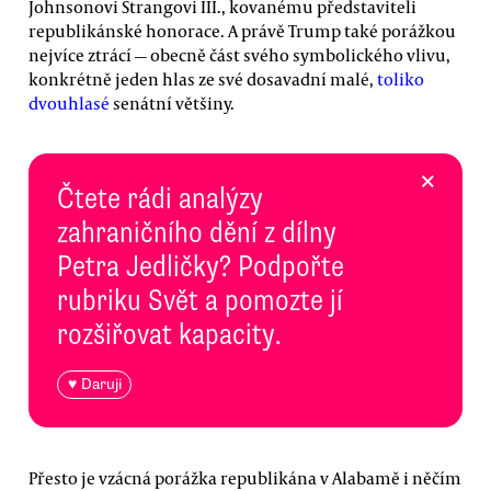
Johnsonovi Strangovi III., kovanému představiteli
republikánské honorace. A právě Trump také porážkou
nejvíce ztrácí — obecně část svého symbolického vlivu,
konkrétně jeden hlas ze své dosavadní malé,
toliko
dvouhlasé
senátní většiny.
×
Čtete rádi analýzy
zahraničního dění z dílny
Petra Jedličky? Podpořte
rubriku Svět a pomozte jí
rozšiřovat kapacity.
♥ Daruji
Přesto je vzácná porážka republikána v Alabamě i něčím