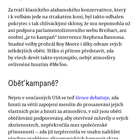
Za tváří klasického alabamského konzervativce, který
i k volbám jede na strakatém koni, byl takto odhalen
pokrytec s tak chlíváckými sklony, že mu nepomohla už
ani podpora parlamentolistovního webu Breibart, ani
osobní „je to kampaň“ intervence Stephena Bannona.
Snadné volby prohrál Roy Moore i díky odvaze svých
někdejších obětí. Těžko si přitom představit, zda
by všech devět takto vystoupilo, nebýt atmosféry
ovlivněné hnutím #MeToo.
Oběť kampaně?
Nejen v současných USA se teď
široce debatuje
, zda
hnutí za větší zapojení menšin do prosazování jejich
vlastních práv a hnutí za atmosféru, v níž jsou oběti
obtěžování podporovány, aby otevřeně mluvily o svých
zkušenostech, nepřekročila mez společenské
přínosnosti — zda již nepřerostla ve snahu nahlížet
všechny problémy afroamerických komunit skrze