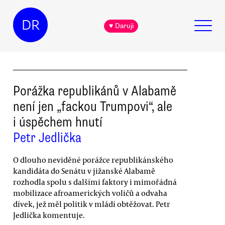
DR
♥ Daruji
Porážka republikánů v Alabamě
není jen „fackou Trumpovi“, ale
i úspěchem hnutí
Petr Jedlička
O dlouho neviděné porážce republikánského
kandidáta do Senátu v jižanské Alabamě
rozhodla spolu s dalšími faktory i mimořádná
mobilizace afroamerických voličů a odvaha
dívek, jež měl politik v mládí obtěžovat. Petr
Jedlička komentuje.