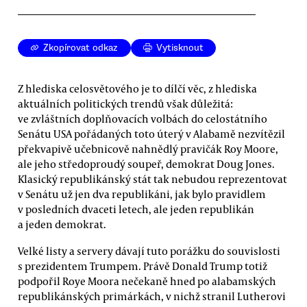
Zkopírovat odkaz
Vytisknout
Z hlediska celosvětového je to dílčí věc, z hlediska
aktuálních politických trendů však důležitá:
ve zvláštních doplňovacích volbách do celostátního
Senátu USA pořádaných toto úterý v Alabamě nezvítězil
překvapivě učebnicově nahnědlý pravičák Roy Moore,
ale jeho středoproudý soupeř, demokrat Doug Jones.
Klasický republikánský stát tak nebudou reprezentovat
v Senátu už jen dva republikáni, jak bylo pravidlem
v posledních dvaceti letech, ale jeden republikán
a jeden demokrat.
Velké listy a servery dávají tuto porážku do souvislosti
s prezidentem Trumpem. Právě Donald Trump totiž
podpořil Roye Moora nečekaně hned po alabamských
republikánských primárkách, v nichž stranil Lutherovi