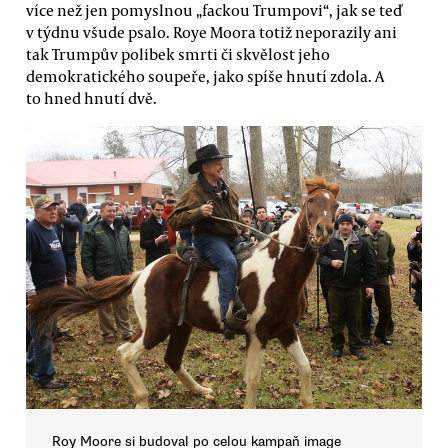
více než jen pomyslnou „fackou Trumpovi“, jak se teď
v týdnu všude psalo. Roye Moora totiž neporazily ani
tak Trumpův polibek smrti či skvělost jeho
demokratického soupeře, jako spíše hnutí zdola. A
to hned hnutí dvě.
Roy Moore si budoval po celou kampaň image