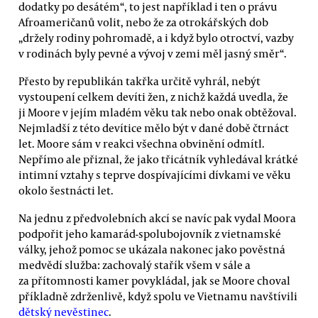
dodatky po desátém“, to jest například i ten o právu
Afroameričanů volit, nebo že za otrokářských dob
„držely rodiny pohromadě, a i když bylo otroctví, vazby
v rodinách byly pevné a vývoj v zemi měl jasný směr“.
Přesto by republikán takřka určitě vyhrál, nebýt
vystoupení celkem devíti žen, z nichž každá uvedla, že
ji Moore v jejím mladém věku tak nebo onak obtěžoval.
Nejmladší z této devítice mělo být v dané době čtrnáct
let. Moore sám v reakci všechna obvinění odmítl.
Nepřímo ale přiznal, že jako třicátník vyhledával krátké
intimní vztahy s teprve dospívajícími dívkami ve věku
okolo šestnácti let.
Na jednu z předvolebních akcí se navíc pak vydal Moora
podpořit jeho kamarád-spolubojovník z vietnamské
války, jehož pomoc se ukázala nakonec jako pověstná
medvědí služba: zachovalý stařík všem v sále a
za přítomnosti kamer povykládal, jak se Moore choval
příkladně zdrženlivě, když spolu ve Vietnamu navštívili
dětský nevěstinec
.