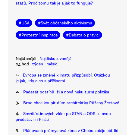
států. Proč tomu tak je a jak to funguje?
#
USA
#
Svět občanského aktivismu
#
Protestní inspirace
#
Debata o pravici
Nejčtenější
Nejdiskutovanější
24 hod
týden
měsíc
1.
Evropa se změně klimatu přizpůsobí. Otázkou
je jak, kdy a co s příčinami
2.
Padesát odstínů lži a nová nekulturní politika
3.
Brno chce koupit dům architektky Růženy Žertové
4.
Smršť stínových vlád: po STAN a ODS tu svou
představili i Piráti
5.
Plánovaná průmyslová zóna v Chebu zabije pět lidí