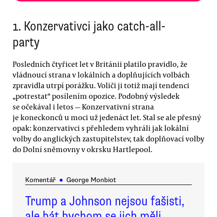
1. Konzervativci jako catch-all-
party
Posledních čtyřicet let v Británii platilo pravidlo, že
vládnoucí strana v lokálních a doplňujících volbách
zpravidla utrpí porážku. Voliči ji totiž mají tendenci
„potrestat“ posílením opozice. Podobný výsledek
se očekával i letos — Konzervativní strana
je koneckonců u moci už jedenáct let. Stal se ale přesný
opak: konzervativci s přehledem vyhráli jak lokální
volby do anglických zastupitelstev, tak doplňovací volby
do Dolní sněmovny v okrsku Hartlepool.
Komentář
●
George Monbiot
Trump a Johnson nejsou fašisti,
ale bát bychom se jich měli