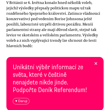
V Británii se 6. května konalo hned několik voleb,
jejichž výsledky přepsaly politickou mapu už tak
rozděleného Spojeného království. Zatímco vládnoucí
konzervativci pod vedením Borise Johnsona ještě
posílili, labouristé utrpěli drtivou porážku. Menší
parlamentní strany ale mají důvod slavit, stejně tak
levice ve skotském a velšském parlamentu. Výsledky
voleb a z nich vyplývající trendy lze shrnout do šesti
hlavních bodů:
×
Unikátní výběr informací ze
světa, které v češtině
nenajdete nikde jinde.
Podpořte Deník Referendum!
♥ Daruji