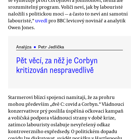
srozumitelný program. Voliči neví, jak by labouristé
naložili s politickou mocí — a často to neví ani samotní
labouristé,“
uvedl
pro BBC levicový novinář a analytik
Owen Jones.
Analýza
●
Petr Jedlička
Pět věcí, za něž je Corbyn
kritizován nespravedlivě
Starmerovi blízcí spojenci namítají, že za prohru
mohou především „dvě C: covid a Corbyn.“ Vládnoucí
konzervativce prý posílila úspěšná očkovací kampaň
a voličská podpora vládnoucí strany v době krize,
zatímco labouristy oslabuje nevyřešený odkaz
kontroverzního expředsedy. O politickém dopadu
covidu lze diskutovat, svádět porážku v Hartlepoolu