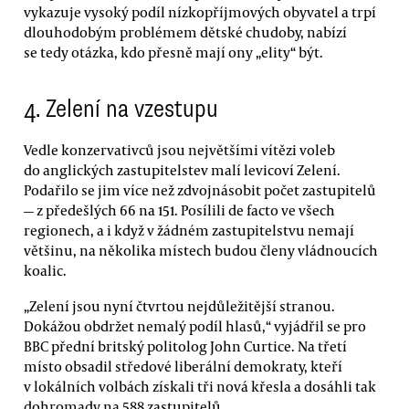
vykazuje vysoký podíl nízkopříjmových obyvatel a trpí
dlouhodobým problémem dětské chudoby, nabízí
se tedy otázka, kdo přesně mají ony „elity“ být.
4. Zelení na vzestupu
Vedle konzervativců jsou největšími vítězi voleb
do anglických zastupitelstev malí levicoví Zelení.
Podařilo se jim více než zdvojnásobit počet zastupitelů
— z předešlých 66 na 151. Posílili de facto ve všech
regionech, a i když v žádném zastupitelstvu nemají
většinu, na několika místech budou členy vládnoucích
koalic.
„Zelení jsou nyní čtvrtou nejdůležitější stranou.
Dokážou obdržet nemalý podíl hlasů,“ vyjádřil se pro
BBC přední britský politolog John Curtice. Na třetí
místo obsadil středové liberální demokraty, kteří
v lokálních volbách získali tři nová křesla a dosáhli tak
dohromady na 588 zastupitelů.