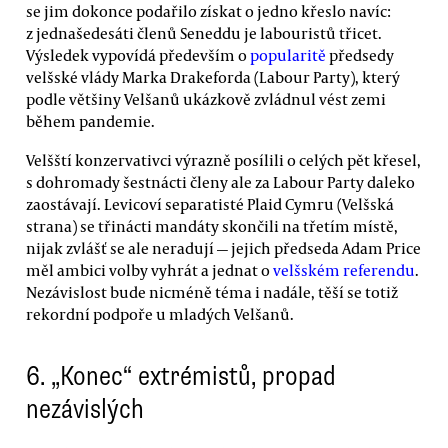
se jim dokonce podařilo získat o jedno křeslo navíc:
z jednašedesáti členů Seneddu je labouristů třicet.
Výsledek vypovídá především o
popularitě
předsedy
velšské vlády Marka Drakeforda (Labour Party), který
podle většiny Velšanů ukázkově zvládnul vést zemi
během pandemie.
Velšští konzervativci výrazně posílili o celých pět křesel,
s dohromady šestnácti členy ale za Labour Party daleko
zaostávají. Levicoví separatisté Plaid Cymru (Velšská
strana) se třinácti mandáty skončili na třetím místě,
nijak zvlášť se ale neradují — jejich předseda Adam Price
měl ambici volby vyhrát a jednat o
velšském referendu
.
Nezávislost bude nicméně téma i nadále, těší se totiž
rekordní podpoře u mladých Velšanů.
6. „Konec“ extrémistů, propad
nezávislých