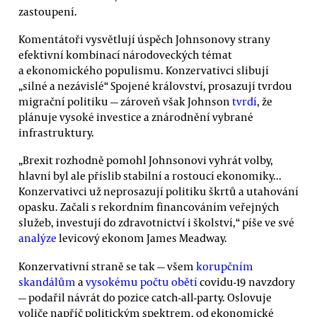
zastoupení.
Komentátoři vysvětlují úspěch Johnsonovy strany
efektivní kombinací národoveckých témat
a ekonomického populismu. Konzervativci slibují
„silné a nezávislé“ Spojené království, prosazují tvrdou
migrační politiku — zároveň však Johnson
tvrdí
, že
plánuje vysoké investice a znárodnění vybrané
infrastruktury.
„Brexit rozhodně pomohl Johnsonovi vyhrát volby,
hlavní byl ale příslib stabilní a rostoucí ekonomiky...
Konzervativci už neprosazují politiku škrtů a utahování
opasku. Začali s rekordním financováním veřejných
služeb, investují do zdravotnictví i školství,“ píše ve své
analýze
levicový ekonom James Meadway.
Konzervativní straně se tak — všem
korupčním
skandálům
a
vysokému počtu obětí
covidu-19 navzdory
— podařil návrát do pozice catch-all-party. Oslovuje
voliče napříč politickým spektrem, od ekonomické