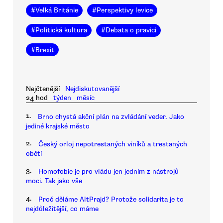
#
Velká Británie
#
Perspektivy levice
#
Politická kultura
#
Debata o pravici
#
Brexit
Nejčtenější
Nejdiskutovanější
24 hod
týden
měsíc
1.
Brno chystá akční plán na zvládání veder. Jako
jediné krajské město
2.
Český orloj nepotrestaných viníků a trestaných
obětí
3.
Homofobie je pro vládu jen jedním z nástrojů
moci. Tak jako vše
4.
Proč děláme AltPrajd? Protože solidarita je to
nejdůležitější, co máme