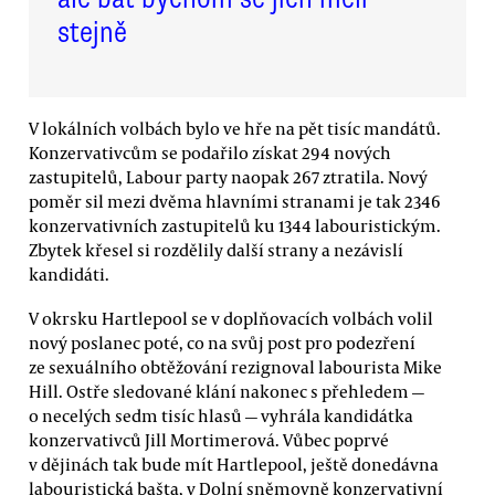
stejně
V lokálních volbách bylo ve hře na pět tisíc mandátů.
Konzervativcům se podařilo získat 294 nových
zastupitelů, Labour party naopak 267 ztratila. Nový
poměr sil mezi dvěma hlavními stranami je tak 2346
konzervativních zastupitelů ku 1344 labouristickým.
Zbytek křesel si rozdělily další strany a nezávislí
kandidáti.
V okrsku Hartlepool se v doplňovacích volbách volil
nový poslanec poté, co na svůj post pro podezření
ze sexuálního obtěžování rezignoval labourista Mike
Hill. Ostře sledované klání nakonec s přehledem —
o necelých sedm tisíc hlasů — vyhrála kandidátka
konzervativců Jill Mortimerová. Vůbec poprvé
v dějinách tak bude mít Hartlepool, ještě donedávna
labouristická bašta, v Dolní sněmovně konzervativní