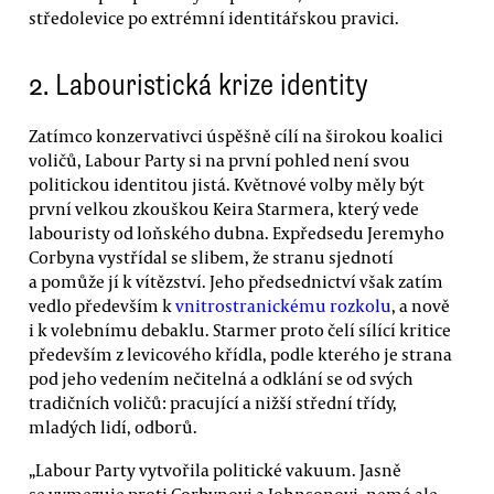
středolevice po extrémní identitářskou pravici.
2. Labouristická krize identity
Zatímco konzervativci úspěšně cílí na širokou koalici
voličů, Labour Party si na první pohled není svou
politickou identitou jistá. Květnové volby měly být
první velkou zkouškou Keira Starmera, který vede
labouristy od loňského dubna. Expředsedu Jeremyho
Corbyna vystřídal se slibem, že stranu sjednotí
a pomůže jí k vítězství. Jeho předsednictví však zatím
vedlo především k
vnitrostranickému rozkolu
, a nově
i k volebnímu debaklu. Starmer proto čelí sílící kritice
především z levicového křídla, podle kterého je strana
pod jeho vedením nečitelná a odklání se od svých
tradičních voličů: pracující a nižší střední třídy,
mladých lidí, odborů.
„Labour Party vytvořila politické vakuum. Jasně
se vymezuje proti Corbynovi a Johnsonovi, nemá ale