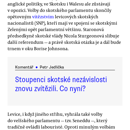
anglické politiky, ve Skotsku i Walesu ale zůstávají
v opozici. Volby do skotského parlamentu skončily
opětovným
vítězstvím
levicových skotských
nacionalistů (SNP), kteří mají ve spojení se skotskými
Zelenými opět parlamentní většinu. Staronová
předsedkyně skotské vlády Nicola Sturgeonová slibuje
další referendum — a právě skotská otázka je a dál bude
trnem v oku Borise Johnsona.
Komentář
●
Petr Jedlička
Stoupenci skotské nezávislosti
znovu zvítězili. Co nyní?
Levice, i když jiného střihu, vyhrála také volby
do velšského parlamentu — tzv. Seneddu —, který
tradičně ovládli labouristé. Oproti minulým volbám