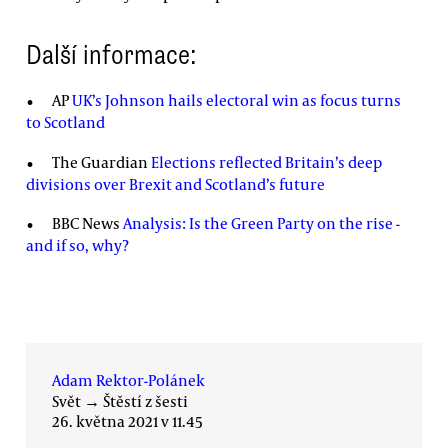
Další informace:
AP
UK’s Johnson hails electoral win as focus turns
to Scotland
The Guardian
Elections reflected Britain’s deep
divisions over Brexit and Scotland’s future
BBC News
Analysis: Is the Green Party on the rise -
and if so, why?
Adam Rektor-Polánek
Svět
→
Štěstí z šesti
26. května 2021 v 11.45