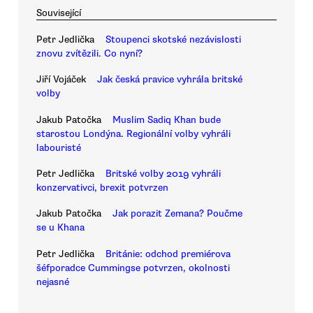
Související
Petr Jedlička
Stoupenci skotské nezávislosti
znovu zvítězili. Co nyní?
Jiří Vojáček
Jak česká pravice vyhrála britské
volby
Jakub Patočka
Muslim Sadiq Khan bude
starostou Londýna. Regionální volby vyhráli
labouristé
Petr Jedlička
Britské volby 2019 vyhráli
konzervativci, brexit potvrzen
Jakub Patočka
Jak porazit Zemana? Poučme
se u Khana
Petr Jedlička
Británie: odchod premiérova
šéfporadce Cummingse potvrzen, okolnosti
nejasné