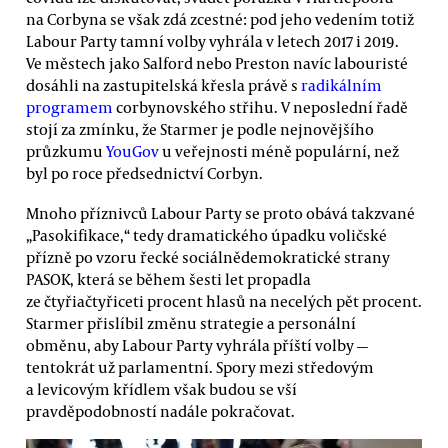
na Corbyna se však zdá zcestné: pod jeho vedením totiž
Labour Party tamní volby vyhrála v letech 2017 i 2019.
Ve městech jako Salford nebo Preston navíc labouristé
dosáhli na zastupitelská křesla právě s
radikálním
programem
corbynovského střihu. V neposlední řadě
stojí za zmínku, že Starmer je podle nejnovějšího
průzkumu
YouGov
u veřejnosti méně populární, než
byl po roce předsednictví Corbyn.
Mnoho příznivců Labour Party se proto obává takzvané
„Pasokifikace,“ tedy dramatického úpadku voličské
přízně po vzoru řecké sociálnědemokratické strany
PASOK, která se během šesti let propadla
ze čtyřiačtyřiceti procent hlasů na necelých pět procent.
Starmer přislíbil změnu strategie a personální
obměnu, aby Labour Party vyhrála příští volby —
tentokrát už parlamentní. Spory mezi středovým
a levicovým křídlem však budou se vší
pravděpodobností nadále pokračovat.