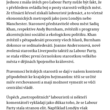
Jednou z mála útěch pro Labour Party může být fakt, že
s přehledem ovládla boj o posty starostů velkých měst.
Ze třinácti křesel získali labouristé jedenáct, a to včetně
ekonomických metropolí jako jsou Londýn nebo
Manchester. Staronoví představitelé obou měst Sadiq
Khan, respektive Andy Burnham, zvítězili s programy
akcentujícími sociální a ekologickou politiku. Khan
zvítězil s pětapadesáti procenty všech hlasů, Burnham
dokonce se sedmašedesáti. Joanne Andersonová, nově
zvolená starostka Liverpoolu taktéž za Labour Party,
se stala vůbec první černošskou starostkou velkého
města v dějinách Spojeného království.
Pravomoci britských starostů se dají v našem kontextu
připodobnit ke krajským hejtmanům: těší se určité
míře svrchovanosti a mají možnost vymezit se vůči
centrální vládě.
Úspěch „metropolitních“ labouristů si někteří
komentátoři vykládají jako důkaz toho, že se Labour
Party stala stranou elit. Například Londýn však