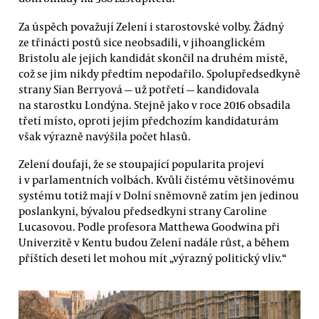
Za úspěch považují Zelení i starostovské volby. Žádný
ze třinácti postů sice neobsadili, v jihoanglickém
Bristolu ale jejich kandidát skončil na druhém místě,
což se jim nikdy předtím nepodařilo. Spolupředsedkyně
strany Sian Berryová — už potřetí — kandidovala
na starostku Londýna. Stejně jako v roce 2016 obsadila
třetí místo, oproti jejím předchozím kandidaturám
však výrazně navýšila počet hlasů.
Zelení doufají, že se stoupající popularita projeví
i v parlamentních volbách. Kvůli čistému většinovému
systému totiž mají v Dolní sněmovně zatím jen jedinou
poslankyni, bývalou předsedkyni strany Caroline
Lucasovou. Podle profesora Matthewa Goodwina při
Univerzitě v Kentu budou Zelení nadále růst, a během
příštích deseti let mohou mít „výrazný politický vliv.“