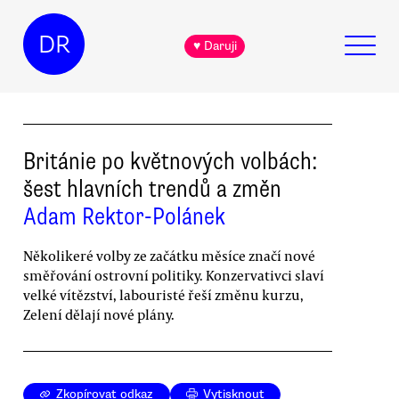
DR
♥ Daruji
Británie po květnových volbách:
šest hlavních trendů a změn
Adam Rektor-Polánek
Několikeré volby ze začátku měsíce značí nové
směřování ostrovní politiky. Konzervativci slaví
velké vítězství, labouristé řeší změnu kurzu,
Zelení dělají nové plány.
Zkopírovat odkaz
Vytisknout