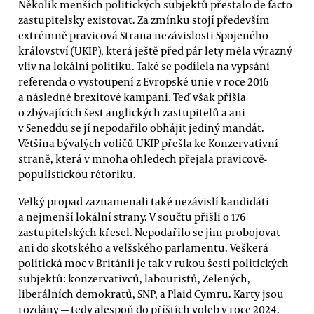
Několik menších politických subjektů přestalo de facto
zastupitelsky existovat. Za zmínku stojí především
extrémně pravicová Strana nezávislosti Spojeného
království (UKIP), která ještě před pár lety měla výrazný
vliv na lokální politiku. Také se podílela na vypsání
referenda o vystoupení z Evropské unie v roce 2016
a následné brexitové kampani. Teď však přišla
o zbývajících šest anglických zastupitelů a ani
v Seneddu se jí nepodařilo obhájit jediný mandát.
Většina bývalých voličů UKIP přešla ke Konzervativní
straně, která v mnoha ohledech přejala pravicově-
populistickou rétoriku.
Velký propad zaznamenali také nezávislí kandidáti
a nejmenší lokální strany. V součtu přišli o 176
zastupitelských křesel. Nepodařilo se jim probojovat
ani do skotského a velšského parlamentu. Veškerá
politická moc v Británii je tak v rukou šesti politických
subjektů: konzervativců, labouristů, Zelených,
liberálních demokratů, SNP, a Plaid Cymru. Karty jsou
rozdány — tedy alespoň do příštích voleb v roce 2024.