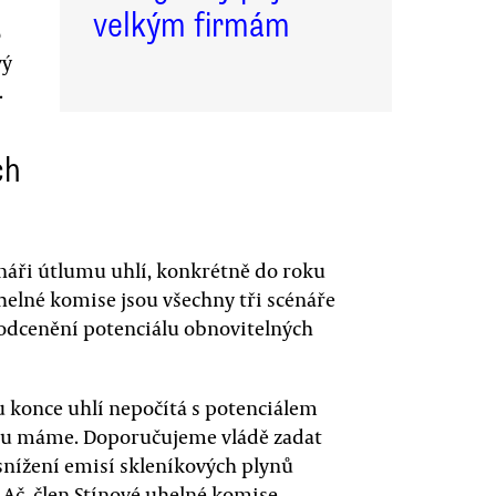
velkým firmám
o
vý
.
ch
náři útlumu uhlí, konkrétně do roku
uhelné komise jsou všechny tři scénáře
odcenění potenciálu obnovitelných
 konce uhlí nepočítá s potenciálem
sku máme. Doporučujeme vládě zadat
 snížení emisí skleníkových plynů
Ač, člen Stínové uhelné komise.