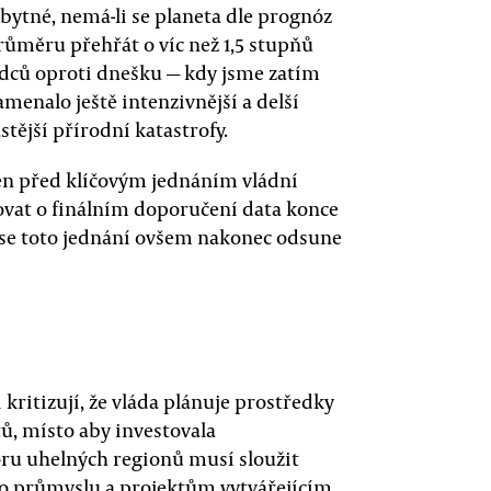
bytné, nemá-li se planeta dle prognóz
ůměru přehřát o víc než 1,5 stupňů
vědců oproti dnešku — kdy jsme zatím
menalo ještě intenzivnější a delší
tější přírodní katastrofy.
en před klíčovým jednáním vládní
vat o finálním doporučení data konce
 se toto jednání ovšem nakonec odsune
 kritizují, že vláda plánuje prostředky
ů, místo aby investovala
ru uhelných regionů musí sloužit
ého průmyslu a projektům vytvářejícím