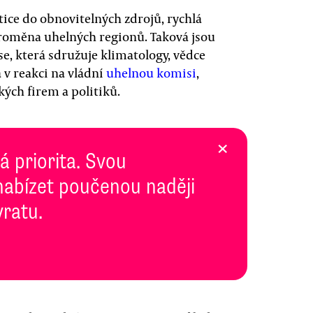
stice do obnovitelných zdrojů, rychlá
roměna uhelných regionů. Taková jsou
e, která sdružuje klimatology, vědce
a v reakci na vládní
uhelnou komisi
,
ých firem a politiků.
×
 priorita. Svou
abízet poučenou naději
vratu.