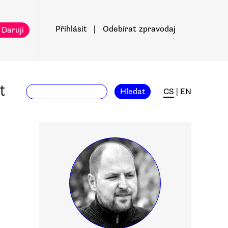
Přihlásit
|
Odebírat
zpravodaj
 Daruji
t
Hledat
CS
|
EN