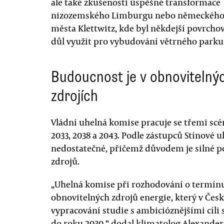
ale také zkušenosti úspěšné transformace
nizozemského Limburgu nebo německéh
města Klettwitz, kde byl někdejší povrcho
důl využit pro vybudování větrného parku
Budoucnost je v obnovitelný
zdrojích
Vládní uhelná komise pracuje se třemi scé
2033, 2038 a 2043. Podle zástupců Stínové 
nedostatečné, přičemž důvodem je silné p
zdrojů.
„Uhelná komise při rozhodování o termínu
obnovitelných zdrojů energie, který v Če
vypracování studie s ambicióznějšími cíli
do roku 2030,“ dodal klimatolog Alexander 