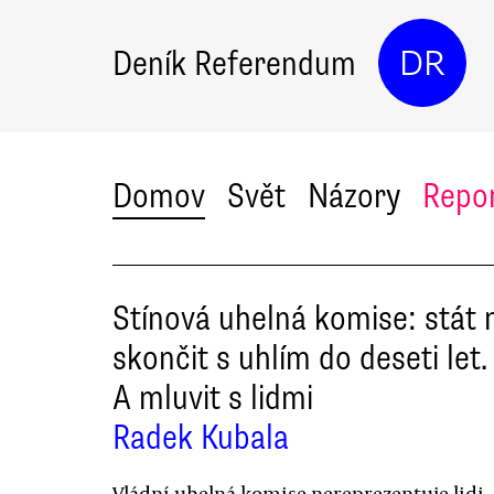
Deník Referendum
DR
Domov
Svět
Názory
Repo
Stínová uhelná komise: stát 
skončit s uhlím do deseti let.
A mluvit s lidmi
Radek Kubala
Vládní uhelná komise nereprezentuje lidi, 