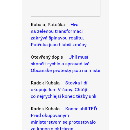
Kubala, Patočka
Hra
na zelenou transformaci
zakrývá špinavou realitu.
Potřeba jsou hlubší změny
Otevřený dopis
Uhlí musí
skončit rychle a spravedlivě.
Občanské protesty jsou na místě
Radek Kubala
Stovka lidí
okupuje lom Vršany. Chtějí
co nejrychlejší konec těžby uhlí
Radek Kubala
Konec uhlí TEĎ.
Před okupovaným
ministerstvem se protestovalo
za konec elektráren