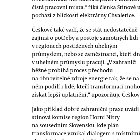
čistá pracovní místa.“ říká členka Stínové
pochází z blízkosti elektrárny Chvaletice.
Češkové také vadí, že se stát nedostatečně
zajímá o potřeby a postoje samotných lidí
v regionech postižených uhelným
průmyslem, nebo se zaměstnanci, kteří dn
v uhelném průmyslu pracují. „V zahraničí
běžně probíhá proces přechodu
na obnovitelné zdroje energie tak, že se na
něm podílí i lidé, kteří transformací moh
získat lepší uplatnění,“ upozorňuje Češkov
Jako příklad dobré zahraniční praxe uvádí
stínová komise region Horní Nitry
na sousedním Slovensku, kde plán
transformace vznikal dialogem s místními