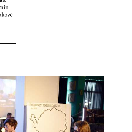
rmín
Takové