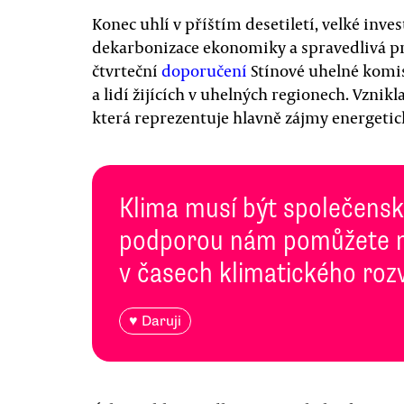
Konec uhlí v příštím desetiletí, velké inve
dekarbonizace ekonomiky a spravedlivá p
čtvrteční
doporučení
Stínové uhelné komis
a lidí žijících v uhelných regionech. Vznikl
která reprezentuje hlavně zájmy energetick
Klima musí být společenská
podporou nám pomůžete n
v časech klimatického roz
♥ Daruji