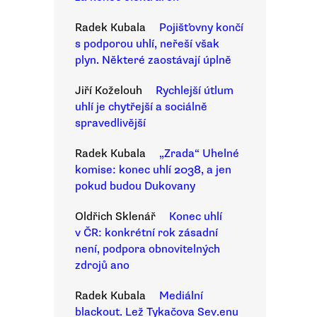
Radek Kubala
Pojišťovny končí
s podporou uhlí, neřeší však
plyn. Některé zaostávají úplně
Jiří Koželouh
Rychlejší útlum
uhlí je chytřejší a sociálně
spravedlivější
Radek Kubala
„Zrada“ Uhelné
komise: konec uhlí 2038, a jen
pokud budou Dukovany
Oldřich Sklenář
Konec uhlí
v ČR: konkrétní rok zásadní
není, podpora obnovitelných
zdrojů ano
Radek Kubala
Mediální
blackout. Lež Tykačova Sev.enu