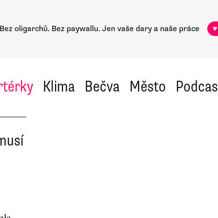
Bez oligarchů. Bez paywallu.
Jen vaše dary a naše práce
♥
rtérky
Klima
Bečva
Město
Podcas
musí
ale