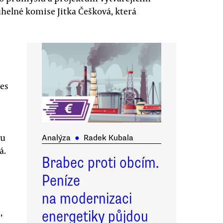
 uhelné komise Jitka Češková, která
es
ou
Analýza
●
Radek Kubala
á.
Brabec proti obcím.
Peníze
na modernizaci
,
energetiky půjdou