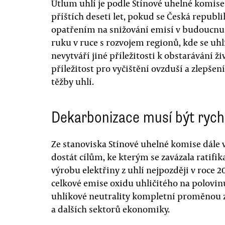
Útlum uhlí je podle Stínové uhelné komis
příštích deseti let, pokud se Česká republ
opatřením na snižování emisí v budoucnu.
ruku v ruce s rozvojem regionů, kde se uhlí
nevytváří jiné příležitosti k obstarávání ž
příležitost pro vyčištění ovzduší a zlepše
těžby uhlí.
Dekarbonizace musí být rych
Ze stanoviska Stínové uhelné komise dále 
dostát cílům, ke kterým se zavázala ratifik
výrobu elektřiny z uhlí nejpozději v roce 2
celkové emise oxidu uhličitého na polovin
uhlíkové neutrality kompletní proměnou z
a dalších sektorů ekonomiky.