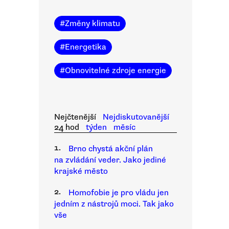
#
Změny klimatu
#
Energetika
#
Obnovitelné zdroje energie
Nejčtenější
Nejdiskutovanější
24 hod
týden
měsíc
1.
Brno chystá akční plán
na zvládání veder. Jako jediné
krajské město
2.
Homofobie je pro vládu jen
jedním z nástrojů moci. Tak jako
vše