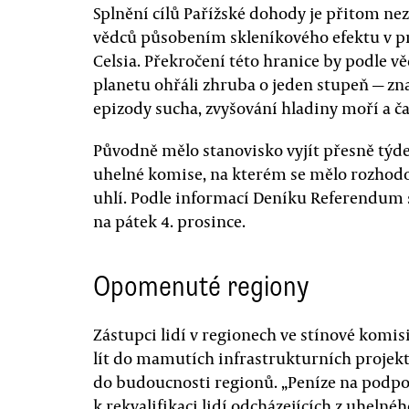
Splnění cílů Pařížské dohody je přitom nez
vědců působením skleníkového efektu v pr
Celsia. Překročení této hranice by podle 
planetu ohřáli zhruba o jeden stupeň — zna
epizody sucha, zvyšování hladiny moří a čas
Původně mělo stanovisko vyjít přesně týd
uhelné komise, na kterém se mělo rozhodo
uhlí. Podle informací Deníku Referendum
na pátek 4. prosince.
Opomenuté regiony
Zástupci lidí v regionech ve stínové komisi
lít do mamutích infrastrukturních projekt
do budoucnosti regionů. „Peníze na podpo
k rekvalifikaci lidí odcházejících z uheln