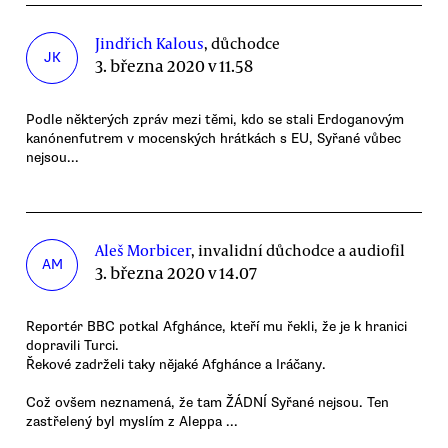
Jindřich Kalous
, důchodce
JK
3. března 2020 v 11.58
Podle některých zpráv mezi těmi, kdo se stali Erdoganovým
kanónenfutrem v mocenských hrátkách s EU, Syřané vůbec
nejsou...
Aleš Morbicer
, invalidní důchodce a audiofil
AM
3. března 2020 v 14.07
Reportér BBC potkal Afghánce, kteří mu řekli, že je k hranici
dopravili Turci.
Řekové zadrželi taky nějaké Afghánce a Iráčany.
Což ovšem neznamená, že tam ŽÁDNÍ Syřané nejsou. Ten
zastřelený byl myslím z Aleppa ...