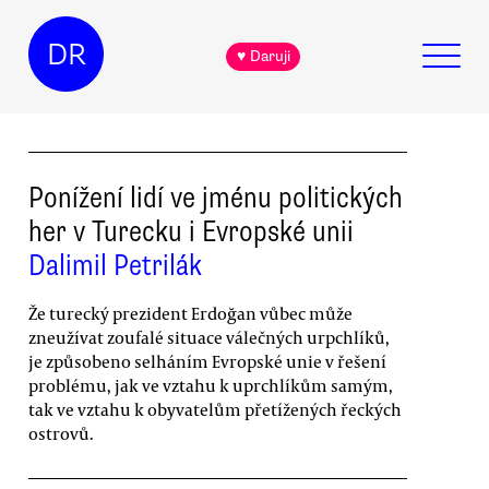
DR
♥ Daruji
Ponížení lidí ve jménu politických
her v Turecku i Evropské unii
Dalimil Petrilák
Že turecký prezident Erdoğan vůbec může
zneužívat zoufalé situace válečných urpchlíků,
je způsobeno selháním Evropské unie v řešení
problému, jak ve vztahu k uprchlíkům samým,
tak ve vztahu k obyvatelům přetížených řeckých
ostrovů.