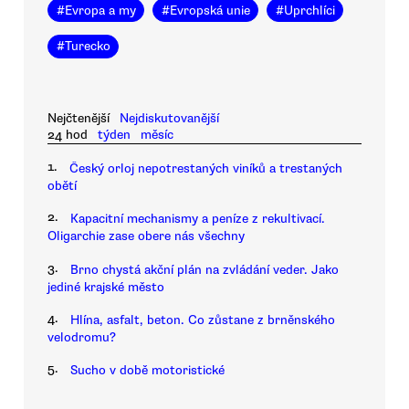
#
Evropa a my
#
Evropská unie
#
Uprchlíci
#
Turecko
Nejčtenější
Nejdiskutovanější
24 hod
týden
měsíc
1.
Český orloj nepotrestaných viníků a trestaných
obětí
2.
Kapacitní mechanismy a peníze z rekultivací.
Oligarchie zase obere nás všechny
3.
Brno chystá akční plán na zvládání veder. Jako
jediné krajské město
4.
Hlína, asfalt, beton. Co zůstane z brněnského
velodromu?
5.
Sucho v době motoristické