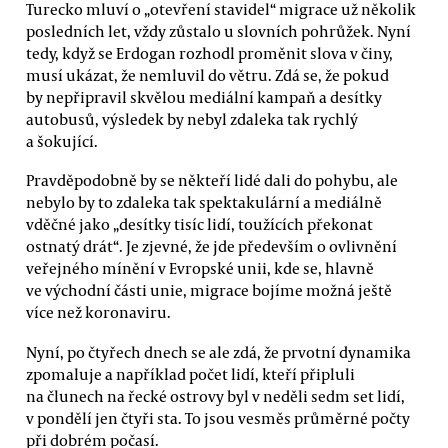
Turecko mluví o „otevření stavidel“ migrace už několik
posledních let, vždy zůstalo u slovních pohrůžek. Nyní
tedy, když se Erdogan rozhodl proměnit slova v činy,
musí ukázat, že nemluvil do větru. Zdá se, že pokud
by nepřipravil skvělou mediální kampaň a desítky
autobusů, výsledek by nebyl zdaleka tak rychlý
a šokující.
Pravděpodobně by se někteří lidé dali do pohybu, ale
nebylo by to zdaleka tak spektakulární a mediálně
vděčné jako „desítky tisíc lidí, toužících překonat
ostnatý drát“. Je zjevné, že jde především o ovlivnění
veřejného mínění v Evropské unii, kde se, hlavně
ve východní části unie, migrace bojíme možná ještě
více než koronaviru.
Nyní, po čtyřech dnech se ale zdá, že prvotní dynamika
zpomaluje a například počet lidí, kteří připluli
na člunech na řecké ostrovy byl v neděli sedm set lidí,
v pondělí jen čtyři sta. To jsou vesměs průměrné počty
při dobrém počasí.