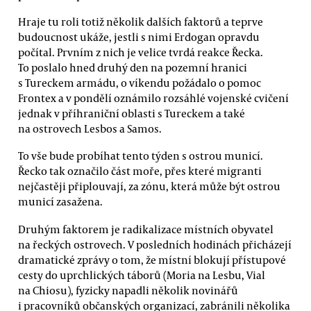
Hraje tu roli totiž několik dalších faktorů a teprve
budoucnost ukáže, jestli s nimi Erdogan opravdu
počítal. Prvním z nich je velice tvrdá reakce Řecka.
To poslalo hned druhý den na pozemní hranici
s Tureckem armádu, o víkendu požádalo o pomoc
Frontex a v pondělí oznámilo rozsáhlé vojenské cvičení
jednak v příhraniční oblasti s Tureckem a také
na ostrovech Lesbos a Samos.
To vše bude probíhat tento týden s ostrou municí.
Řecko tak označilo část moře, přes které migranti
nejčastěji připlouvají, za zónu, která může být ostrou
municí zasažena.
Druhým faktorem je radikalizace místních obyvatel
na řeckých ostrovech. V posledních hodinách přicházejí
dramatické zprávy o tom, že místní blokují přístupové
cesty do uprchlických táborů (Moria na Lesbu, Vial
na Chiosu), fyzicky napadli několik novinářů
i pracovníků občanských organizací, zabránili několika