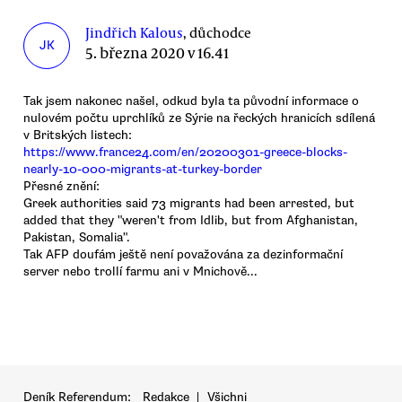
Jindřich Kalous
, důchodce
JK
5. března 2020 v 16.41
Tak jsem nakonec našel, odkud byla ta původní informace o
nulovém počtu uprchlíků ze Sýrie na řeckých hranicích sdílená
v Britských listech:
https://www.france24.com/en/20200301-greece-blocks-
nearly-10-000-migrants-at-turkey-border
Přesné znění:
Greek authorities said 73 migrants had been arrested, but
added that they "weren't from Idlib, but from Afghanistan,
Pakistan, Somalia".
Tak AFP doufám ještě není považována za dezinformační
server nebo trollí farmu ani v Mnichově...
Deník Referendum:
Redakce
|
Všichni