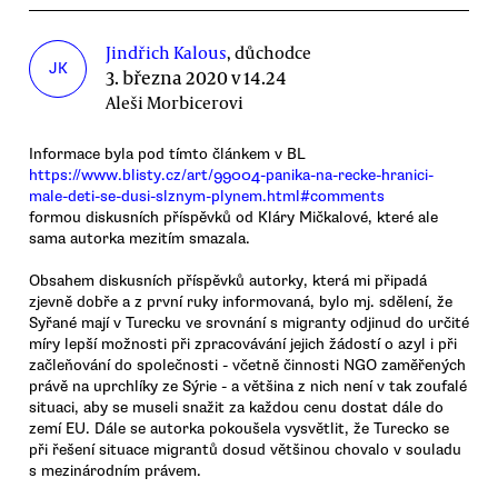
Jindřich Kalous
, důchodce
JK
3. března 2020 v 14.24
Aleši Morbicerovi
Informace byla pod tímto článkem v BL
https://www.blisty.cz/art/99004-panika-na-recke-hranici-
male-deti-se-dusi-slznym-plynem.html#comments
formou diskusních příspěvků od Kláry Mičkalové, které ale
sama autorka mezitím smazala.
Obsahem diskusních příspěvků autorky, která mi připadá
zjevně dobře a z první ruky informovaná, bylo mj. sdělení, že
Syřané mají v Turecku ve srovnání s migranty odjinud do určité
míry lepší možnosti při zpracovávání jejich žádostí o azyl i při
začleňování do společnosti - včetně činnosti NGO zaměřených
právě na uprchlíky ze Sýrie - a většina z nich není v tak zoufalé
situaci, aby se museli snažit za každou cenu dostat dále do
zemí EU. Dále se autorka pokoušela vysvětlit, že Turecko se
při řešení situace migrantů dosud většinou chovalo v souladu
s mezinárodním právem.