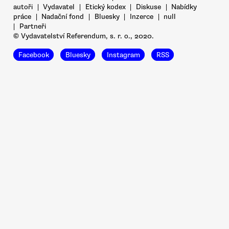
autoři
|
Vydavatel
|
Etický kodex
|
Diskuse
|
Nabídky
práce
|
Nadační fond
|
Bluesky
|
Inzerce
|
null
|
Partneři
© Vydavatelství Referendum, s. r. o., 2020.
Facebook
Bluesky
Instagram
RSS