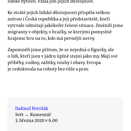
lidské bytosti. Vzala jim jejich důstojnost.
Ke ztrátě jejich lidské důstojnosti přispěla velkou
měrou i Česká republika a její představitelé, kteří
vytrvale odmítají jakékoliv řešení situace. Změnili jsme
migranty v objekty, v hračky, se kterými pomyslně
hrajeme hru na to, kdo má pevnější nervy.
Zapomněli jsme přitom, že se nejedná o figurky, ale
o lidi, kteří jsou v jádru úplně stejní jako my. Mají své
příběhy, rodiny, zážitky, touhy i obavy. Evropa
je redukovala na roboty bez vůle a práv.
Dalimil Petrilák
Svět
→
Komentář
3. března 2020 v 6.00