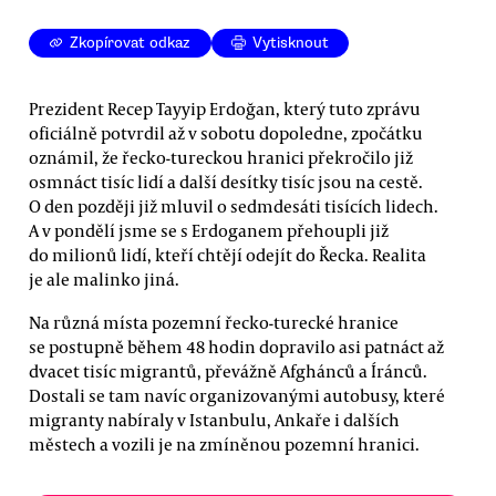
Zkopírovat odkaz
Vytisknout
Prezident Recep Tayyip Erdoğan, který tuto zprávu
oficiálně potvrdil až v sobotu dopoledne, zpočátku
oznámil, že řecko-tureckou hranici překročilo již
osmnáct tisíc lidí a další desítky tisíc jsou na cestě.
O den později již mluvil o sedmdesáti tisících lidech.
A v pondělí jsme se s Erdoganem přehoupli již
do milionů lidí, kteří chtějí odejít do Řecka. Realita
je ale malinko jiná.
Na různá místa pozemní řecko-turecké hranice
se postupně během 48 hodin dopravilo asi patnáct až
dvacet tisíc migrantů, převážně Afghánců a Íránců.
Dostali se tam navíc organizovanými autobusy, které
migranty nabíraly v Istanbulu, Ankaře i dalších
městech a vozili je na zmíněnou pozemní hranici.