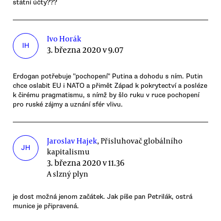
státní účty???
Ivo Horák
IH
3. března 2020 v 9.07
Erdogan potřebuje "pochopení" Putina a dohodu s ním. Putin
chce oslabit EU i NATO a přimět Západ k pokrytectví a posléze
k čirému pragmatismu, s nímž by šlo ruku v ruce pochopení
pro ruské zájmy a uznání sfér vlivu.
Jaroslav Hajek
, Přisluhovač globálního
JH
kapitalismu
3. března 2020 v 11.36
A slzný plyn
je dost možná jenom začátek. Jak píše pan Petrilák, ostrá
munice je připravená.