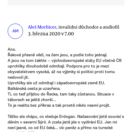
Aleš Morbicer
, invalidní důchodce a audiofil
AM
3. března 2020 v 7.00
Ano.
Řekové přesně vědí, na čem jsou, a podle toho jednají.
A jsou na tom takhle -- východoevropské státy EU včetně ČR
uprchlíky dlouhodobě odmítají. Podpora pro to je mezi
obyvatelstvem vysoká, až na výjimky si politici proti tomu
nedovolí jít.
Uprchlíky ale už odmítají i západoevropské země EU.
Balkánská cesta je uzavřena.
Ti, co teď příjdou do Řecka, tam taky zůstanou. Situace v
táborech se ještě zhorší...
To je realita bez příkras a tak prostě nikdo nesmí projít.
Těžko ale chápu, co sleduje Erdogan. Načasování jistě souvisí s
děním v severní Sýrii. A zcela jistě jde o vydírání EU. Jen mi
není jasné, co od EU čeká... víc peněz a přímo na turecké