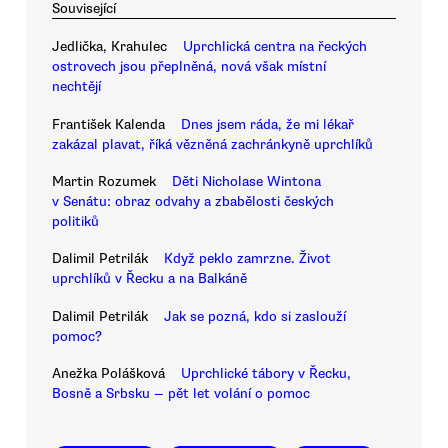
Související
Jedlička, Krahulec
Uprchlická centra na řeckých
ostrovech jsou přeplněná, nová však místní
nechtějí
František Kalenda
Dnes jsem ráda, že mi lékař
zakázal plavat, říká vězněná zachránkyně uprchlíků
Martin Rozumek
Děti Nicholase Wintona
v Senátu: obraz odvahy a zbabělosti českých
politiků
Dalimil Petrilák
Když peklo zamrzne. Život
uprchlíků v Řecku a na Balkáně
Dalimil Petrilák
Jak se pozná, kdo si zaslouží
pomoc?
Anežka Polášková
Uprchlické tábory v Řecku,
Bosně a Srbsku — pět let volání o pomoc