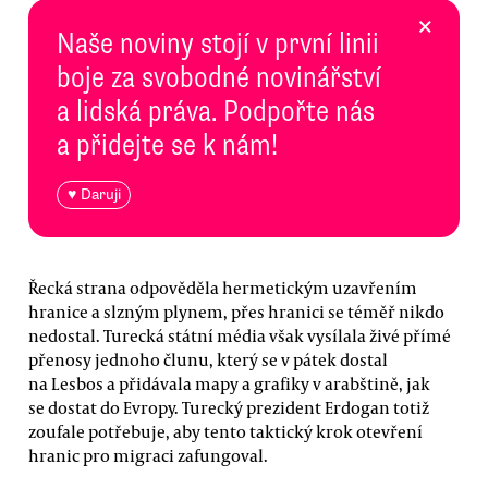
×
Naše noviny stojí v první linii
boje za svobodné novinářství
a lidská práva. Podpořte nás
a přidejte se k nám!
♥ Daruji
Řecká strana odpověděla hermetickým uzavřením
hranice a slzným plynem, přes hranici se téměř nikdo
nedostal. Turecká státní média však vysílala živé přímé
přenosy jednoho člunu, který se v pátek dostal
na Lesbos a přidávala mapy a grafiky v arabštině, jak
se dostat do Evropy. Turecký prezident Erdogan totiž
zoufale potřebuje, aby tento taktický krok otevření
hranic pro migraci zafungoval.