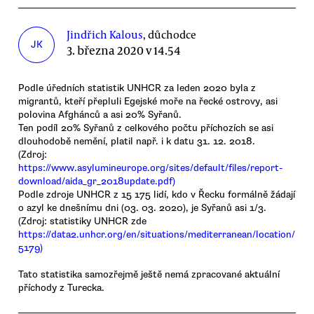
Jindřich Kalous
, důchodce
JK
3. března 2020 v 14.54
Podle úředních statistik UNHCR za leden 2020 byla z
migrantů, kteří přepluli Egejské moře na řecké ostrovy, asi
polovina Afghánců a asi 20% Syřanů.
Ten podíl 20% Syřanů z celkového počtu příchozích se asi
dlouhodobě nemění, platil např. i k datu 31. 12. 2018.
(Zdroj:
https://www.asylumineurope.org/sites/default/files/report-
download/aida_gr_2018update.pdf)
Podle zdroje UNHCR z 15 175 lidí, kdo v Řecku formálně žádají
o azyl ke dnešnímu dni (03. 03. 2020), je Syřanů asi 1/3.
(Zdroj: statistiky UNHCR zde
https://data2.unhcr.org/en/situations/mediterranean/location/
5179)
Tato statistika samozřejmě ještě nemá zpracované aktuální
příchody z Turecka.