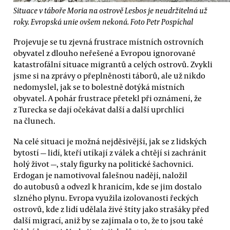
Situace v táboře Moria na ostrově Lesbos je neudržitelná už
roky. Evropská unie ovšem nekoná. Foto Petr Pospíchal
Projevuje se tu zjevná frustrace místních ostrovních
obyvatel z dlouho neřešené a Evropou ignorované
katastrofální situace migrantů a celých ostrovů. Zvykli
jsme si na zprávy o přeplněnosti táborů, ale už nikdo
nedomyslel, jak se to bolestně dotýká místních
obyvatel. A pohár frustrace přetekl při oznámení, že
z Turecka se dají očekávat další a další uprchlíci
na člunech.
Na celé situaci je možná nejděsivější, jak se z lidských
bytostí — lidí, kteří utíkají z válek a chtějí si zachránit
holý život —, staly figurky na politické šachovnici.
Erdogan je namotivoval falešnou nadějí, naložil
do autobusů a odvezl k hranicím, kde se jim dostalo
slzného plynu. Evropa využila izolovanosti řeckých
ostrovů, kde z lidí udělala živé štíty jako strašáky před
další migrací, aniž by se zajímala o to, že to jsou také