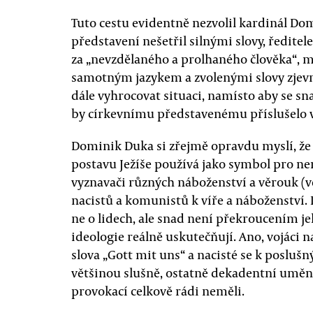
Tuto cestu evidentně nezvolil kardinál Do
představení nešetřil silnými slovy, ředite
za „nevzdělaného a prolhaného člověka“, m
samotným jazykem a zvolenými slovy zjevn
dále vyhrocovat situaci, namísto aby se sn
by církevnímu představenému příslušelo v
Dominik Duka si zřejmě opravdu myslí, že 
postavu Ježíše používá jako symbol pro nená
vyznavači různých náboženství a věrouk (vč
nacistů a komunistů k víře a náboženství.
ne o lidech, ale snad není překroucením je
ideologie reálně uskutečňují. Ano, vojáci
slova „Gott mit uns“ a nacisté se k poslu
většinou slušně, ostatně dekadentní uměn
provokací celkově rádi neměli.