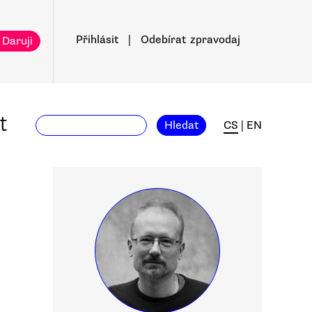
Přihlásit
|
Odebírat
zpravodaj
 Daruji
t
Hledat
CS
|
EN