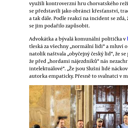
využili kontroverzní hru chorvatského reži
se představili jako obránci křesťanství, tr
a tak dále. Podle reakcí na incident se zdá
se jim podařilo zapůsobit.
Advokátka a bývalá komunální politička v
tleská za všechny „normální lidi“ a mluví 
natolik naštvala „obyčejný český lid“, že s
že před „hordami nájezdníků“ nás nezachr
intelektuálové“. „Že jsou Slušní lidé náckov
autorka empaticky. Přesně to svalnatci v mo