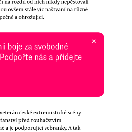
eří na rozdíl od nich nikdy nepěstovali
Jsou ovšem stále víc naštvaní na různé
zpečné a ohrožující.
×
inii boje za svobodné
 Podpořte nás a přidejte
í veterán české extremistické scény
řesťanství před rouhačstvím
é a je podporující sebranky. A tak