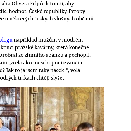
séra Olivera Frljiće k tomu, aby
adic, hodnot, České republiky, Evropy
, že u některých českých slušných občanů
blogu
například mužům v modrém
o konci pražské kavárny, která konečně
e probral ze zimního spánku a pochopil,
ání „zcela akce neschopní užvanění
é? Tak to já jsem taky nácek!“, volá
drých trikách chtějí slyšet.