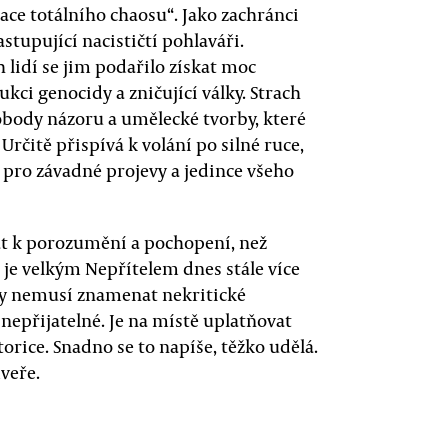
ace totálního chaosu“. Jako zachránci
stupující nacističtí pohlaváři.
 lidí se jim podařilo získat moc
ukci genocidy a zničující války. Strach
body názoru a umělecké tvorby, které
Určitě přispívá k volání po silné ruce,
pro závadné projevy a jedince všeho
vat k porozumění a pochopení, než
ž je velkým Nepřítelem dnes stále více
y nemusí znamenat nekritické
 nepřijatelné. Je na místě uplatňovat
orice. Snadno se to napíše, těžko udělá.
dveře.