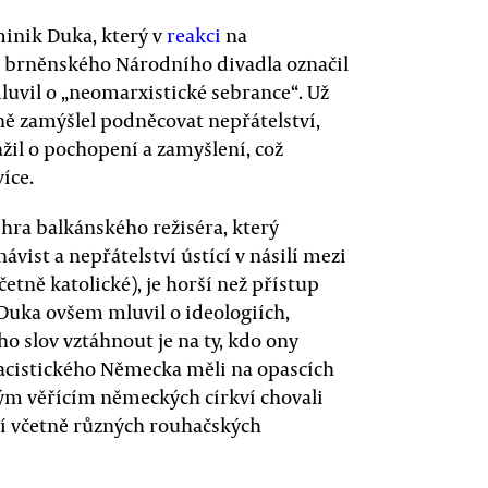
minik Duka, který v
reakci
na
le brněnského Národního divadla označil
luvil o „neomarxistické sebrance“. Už
ě zamýšlel podněcovat nepřátelství,
ažil o pochopení a zamyšlení, což
íce.
hra balkánského režiséra, který
vist a nepřátelství ústící v násilí mezi
etně katolické), je horší než přístup
 Duka ovšem mluvil o ideologiích,
ho slov vztáhnout je na ty, kdo ony
 nacistického Německa měli na opascích
šným věřícím německých církví chovali
í včetně různých rouhačských