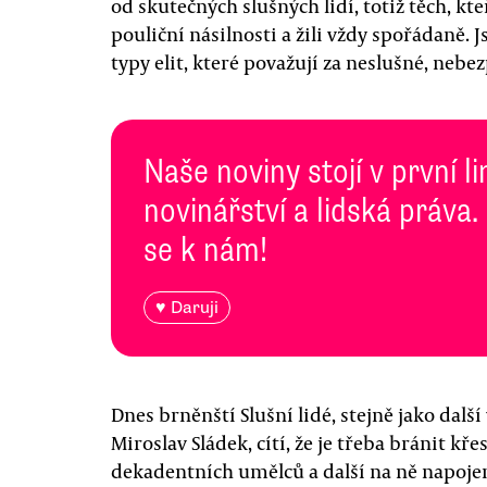
od skutečných slušných lidí, totiž těch, kt
pouliční násilnosti a žili vždy spořádaně. 
typy elit, které považují za neslušné, nebe
Naše noviny stojí v první l
novinářství a lidská práva.
se k nám!
♥ Daruji
Dnes brněnští Slušní lidé, stejně jako dalš
Miroslav Sládek, cítí, že je třeba bránit k
dekadentních umělců a další na ně napojen