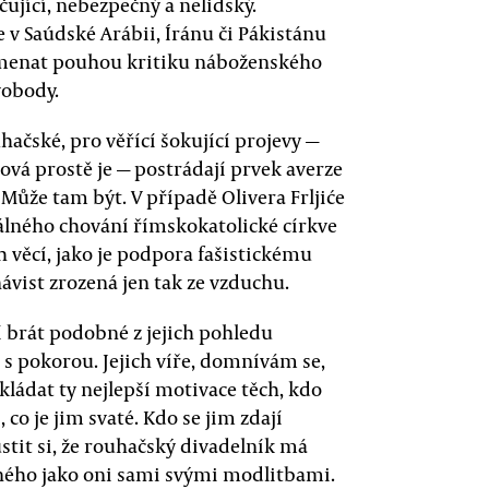
čující, nebezpečný a nelidský.
e v Saúdské Arábii, Íránu či Pákistánu
namenat pouhou kritiku náboženského
vobody.
čské, pro věřící šokující projevy —
ová prostě je — postrádají prvek averze
Může tam být. V případě Olivera Frljiće
álného chování římskokatolické církve
ch věcí, jako je podpora fašistickému
ávist zrozená jen tak ze vzduchu.
í brát podobné z jejich pohledu
s pokorou. Jejich víře, domnívám se,
ádat ty nejlepší motivace těch, kdo
co je jim svaté. Kdo se jim zdají
ustit si, že rouhačský divadelník má
ého jako oni sami svými modlitbami.