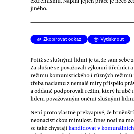
extremismu. Náplní jejich práce je něco zc
jiného.
Zkopírovat odkaz
Vytisknout
Potíž se slušnými lidmi je ta, že sám sebe 
Za slušné se považovali výkonní úředníci 
režimu komunistického i různých režimů 
třeba nacismu z nemalé míry přispělo právě
a oddaně podporovali režim, který hrubě 
lidem považovaným oněmi slušnými lidmi 
Není proto vlastně překvapivé, že brněnští 
neonacistickou minulost. Dnes nosí na mo
se také chystají
kandidovat v komunálních