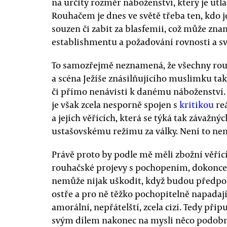
na určitý rozměr náboženství, který je utla
Rouhačem je dnes ve světě třeba ten, kdo j
souzen či zabit za blasfemii, což může z
establishmentu a požadování rovnosti a s
To samozřejmě neznamená, že všechny rouha
a scéna Ježíše znásilňujícího muslimku tak
či přímo nenávisti k danému náboženství. 
je však zcela nesporně spojen s
kritikou
re
a jejích věřících, která se týká tak závažný
ustašovskému režimu za války. Není to nen
Právě proto by podle mě měli zbožní věříc
rouhačské projevy s pochopením, dokonce 
nemůže nijak uškodit, když budou předpokl
ostře a pro ně těžko pochopitelně napadají, 
amorální, nepřátelští, zcela cizí. Tedy přip
svým dílem nakonec na mysli něco podobn