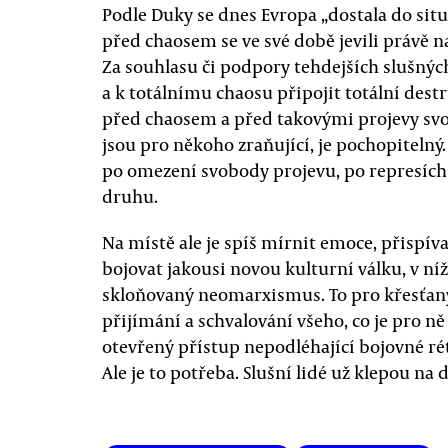
Podle Duky se dnes Evropa „dostala do situ
před chaosem se ve své době jevili právě na
Za souhlasu či podpory tehdejších slušných
a k totálnímu chaosu připojit totální destr
před chaosem a před takovými projevy svo
jsou pro někoho zraňující, je pochopitelný. 
po omezení svobody projevu, po represích 
druhu.
Na místě ale je spíš mírnit emoce, přispí
bojovat jakousi novou kulturní válku, v ní
skloňovaný neomarxismus. To pro křesťan
přijímání a schvalování všeho, co je pro ně
otevřený přístup nepodléhající bojovné rét
Ale je to potřeba. Slušní lidé už klepou na 