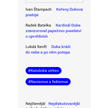
Ivan Štampach
Kořeny Dukova
postoje
Radek Batelka
Kardinál Duka
zcenzuroval papežovo poselství
o uprchlících
Lukáš Senft
Duka kráčí
do nebe a po něm potopa
#
Katolická církev
#
Nacismus a fašismus
Nejčtenější
Nejdiskutovanější