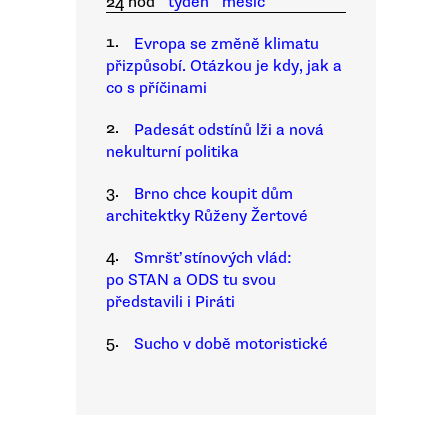
24 hod
týden
měsíc
1.
Evropa se změně klimatu
přizpůsobí. Otázkou je kdy, jak a
co s příčinami
2.
Padesát odstínů lži a nová
nekulturní politika
3.
Brno chce koupit dům
architektky Růženy Žertové
4.
Smršť stínových vlád:
po STAN a ODS tu svou
představili i Piráti
5.
Sucho v době motoristické